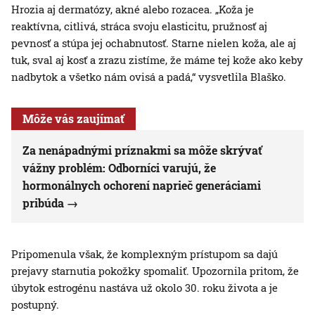
Hrozia aj dermatózy, akné alebo rozacea. „Koža je
reaktívna, citlivá, stráca svoju elasticitu, pružnosť aj
pevnosť a stúpa jej ochabnutosť. Starne nielen koža, ale aj
tuk, sval aj kosť a zrazu zistíme, že máme tej kože ako keby
nadbytok a všetko nám ovisá a padá,“ vysvetlila Blaško.
Môže vás zaujímať
Za nenápadnými príznakmi sa môže skrývať
vážny problém: Odborníci varujú, že
hormonálnych ochorení naprieč generáciami
pribúda
Pripomenula však, že komplexným prístupom sa dajú
prejavy starnutia pokožky spomaliť. Upozornila pritom, že
úbytok estrogénu nastáva už okolo 30. roku života a je
postupný.