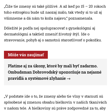
„Čiže tie zmeny sú také plíživé. A až keď po 15 – 20 rokoch
toho estrogénu bude už naozaj málo, tak vtedy si to už aj
všimneme a dá nám to koža najavo,“ poznamenala.
Dôležité je podľa nej spolupracovať s gynekológmi aj
dermatológmi a taktiež zmeniť životný štýl. Ide o
stravovanie, pohyb aj o samotnú starostlivosť o pokožku.
Môže vás zaujímať
Platíme aj za úkony, ktoré by mali byť zadarmo.
Ombudsman Dobrovodský upozorňuje na nejasné
pravidlá a systémové zlyhanie
„V podstate ide o to, že zmeny alebo tie vlny v starnutí sú
spôsobené aj zmenou obsahu bielkovín v našich tkanivách
v našom tele. A bielkoviny sú práve zodpovedné za to, aby