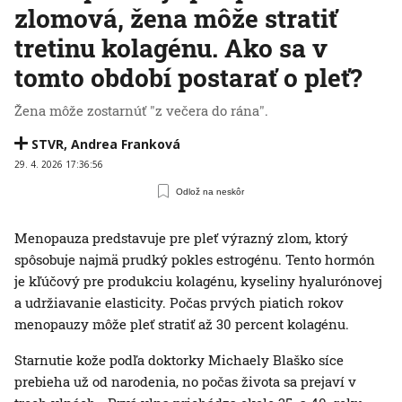
zlomová, žena môže stratiť
tretinu kolagénu. Ako sa v
tomto období postarať o pleť?
Žena môže zostarnúť "z večera do rána".
STVR
,
Andrea Franková
29. 4. 2026 17:36:56
Odlož na neskôr
Menopauza predstavuje pre pleť výrazný zlom, ktorý
spôsobuje najmä prudký pokles estrogénu. Tento hormón
je kľúčový pre produkciu kolagénu, kyseliny hyalurónovej
a udržiavanie elasticity. Počas prvých piatich rokov
menopauzy môže pleť stratiť až 30 percent kolagénu.
Starnutie kože podľa doktorky Michaely Blaško síce
prebieha už od narodenia, no počas života sa prejaví v