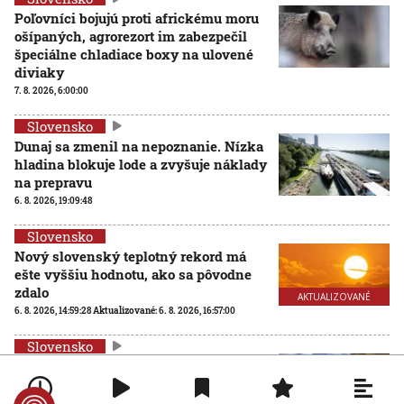
Poľovníci bojujú proti africkému moru
ošípaných, agrorezort im zabezpečil
špeciálne chladiace boxy na ulovené
diviaky
7. 8. 2026, 6:00:00
Slovensko
Dunaj sa zmenil na nepoznanie. Nízka
hladina blokuje lode a zvyšuje náklady
na prepravu
6. 8. 2026, 19:09:48
Slovensko
Nový slovenský teplotný rekord má
ešte vyššiu hodnotu, ako sa pôvodne
zdalo
AKTUALIZOVANÉ
6. 8. 2026, 14:59:28
Aktualizované:
6. 8. 2026, 16:57:00
Slovensko
Národné parky, ktoré prešli zonáciou,
preberajú vlastníctvo lesov. Ministri
Taraba a Takáč podpísali memorandum