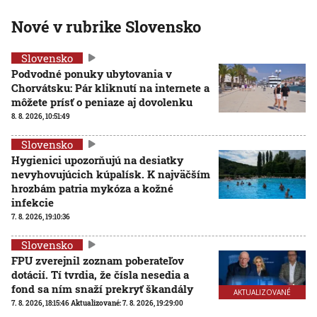
Nové v rubrike Slovensko
Slovensko
Podvodné ponuky ubytovania v
Chorvátsku: Pár kliknutí na internete a
môžete prísť o peniaze aj dovolenku
8. 8. 2026, 10:51:49
Slovensko
Hygienici upozorňujú na desiatky
nevyhovujúcich kúpalísk. K najväčším
hrozbám patria mykóza a kožné
infekcie
7. 8. 2026, 19:10:36
Slovensko
FPU zverejnil zoznam poberateľov
dotácií. Tí tvrdia, že čísla nesedia a
fond sa ním snaží prekryť škandály
AKTUALIZOVANÉ
7. 8. 2026, 18:15:46
Aktualizované:
7. 8. 2026, 19:29:00