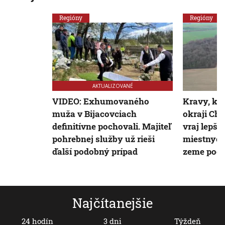
Regióny
Regióny
AKTUALIZOVANÉ
VIDEO: Exhumovaného
Kravy, kto
muža v Bijacovciach
okraji Ch
definitívne pochovali. Majiteľ
vraj lepšie
pohrebnej služby už rieši
miestnych
ďalší podobný prípad
zeme poč
Najčítanejšie
24 hodín
3 dni
Týždeň