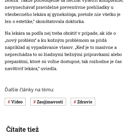
železa. Takže potrebujeme sa nechať vyšetriť komplexne,
nevynechávať pravidelné preventívne prehliadky u
všeobecného lekára aj gynekológa, pretože nie všetko je
len o estetike,“ skonštatovala doktorka.
Na lekára sa podľa nej treba obrátiť v prípade, ak ide o
„nový problém“ a ku kožným problémom sa pridá
napríklad aj vypadávanie vlasov. „Keď je to masívne a
neprechádza to so žiadnymi bežnými prípravkami alebo
preparátmi, ktoré sú voľne dostupné, tak rozhodne je čas
navštíviť lekára,“ uviedla.
Ďalšie články na tému:
Video
Zaujímavosti
Zdravie
Čítajte tiež