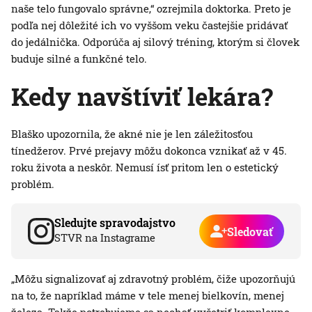
naše telo fungovalo správne,“ ozrejmila doktorka. Preto je
podľa nej dôležité ich vo vyššom veku častejšie pridávať
do jedálnička. Odporúča aj silový tréning, ktorým si človek
buduje silné a funkčné telo.
Kedy navštíviť lekára?
Blaško upozornila, že akné nie je len záležitosťou
tínedžerov. Prvé prejavy môžu dokonca vznikať až v 45.
roku života a neskôr. Nemusí ísť pritom len o estetický
problém.
Sledujte spravodajstvo
Sledovať
STVR na Instagrame
„Môžu signalizovať aj zdravotný problém, čiže upozorňujú
na to, že napríklad máme v tele menej bielkovín, menej