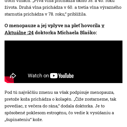
troch vlnách. „Prvá vlna prichádza okolo 35. a 40. roku
života. Druhá vlna prichádza v 60. a tretia vlna výrazného
starnutia prichádza v 78. roku,“ priblížila.
O menopauze a jej vplyve na pleť hovorila
v
Aktuálne :24
doktorka Michaela Blaško:
Pod tú najväčšiu zmenu sa však podpisuje menopauza,
pretože koža prichádza o kolagén. „Čiže zostarneme, tak
povediac, z večera do rána,“ dodala doktorka. Je to
spôsobené poklesom estrogénu, čo vedie k vysúšaniu a
„šupinateniu“ kože.