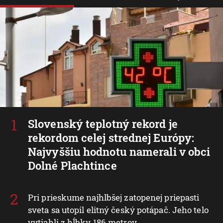
Slovenský teplotný rekord je
rekordom celej strednej Európy:
Najvyššiu hodnotu namerali v obci
Dolné Plachtince
Pri prieskume najhlbšej zatopenej priepasti
sveta sa utopil elitný český potápač. Jeho telo
vytiahli z hĺbky 186 metrov