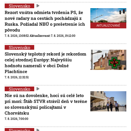
Slovensko
Rezort vnútra odmieta tvrdenia PS, že
nové radary na cestách pochádzajú z
Ruska. Požiadal NBÚ o prešetrenie ich
AKTUALIZOVANÉ
pôvodu
7. 8. 2026, 13:08:52
Aktualizované:
7. 8. 2026, 19:12:00
Slovensko
Slovenský teplotný rekord je rekordom
celej strednej Európy: Najvyššiu
hodnotu namerali v obci Dolné
Plachtince
7. 8. 2026, 12:32:51
Slovensko
Nie sú na dovolenke, hoci sú celé leto
pri mori: Štáb STVR strávil deň v teréne
so slovenskými policajtami v
Chorvátsku
7. 8. 2026, 7:00:00
Slovensko