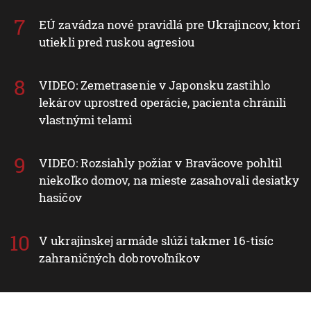
EÚ zavádza nové pravidlá pre Ukrajincov, ktorí
utiekli pred ruskou agresiou
VIDEO: Zemetrasenie v Japonsku zastihlo
lekárov uprostred operácie, pacienta chránili
vlastnými telami
VIDEO: Rozsiahly požiar v Braväcove pohltil
niekoľko domov, na mieste zasahovali desiatky
hasičov
V ukrajinskej armáde slúži takmer 16-tisíc
zahraničných dobrovoľníkov