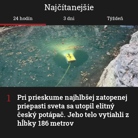
Najčítanejšie
24 hodín
3 dni
Týždeň
Pri prieskume najhlbšej zatopenej
priepasti sveta sa utopil elitný
český potápač. Jeho telo vytiahli z
hĺbky 186 metrov