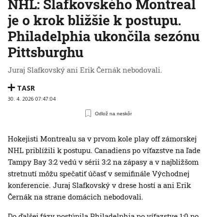
NHL: Slafkovského Montreal
je o krok bližšie k postupu.
Philadelphia ukončila sezónu
Pittsburghu
Juraj Slafkovský ani Erik Černák nebodovali.
TASR
30. 4. 2026 07:47:04
Odlož na neskôr
Hokejisti Montrealu sa v prvom kole play off zámorskej
NHL priblížili k postupu. Canadiens po víťazstve na ľade
Tampy Bay 3:2 vedú v sérii 3:2 na zápasy a v najbližšom
stretnutí môžu spečatiť účasť v semifinále Východnej
konferencie. Juraj Slafkovský v drese hostí a ani Erik
Černák na strane domácich nebodovali.
Do ďalšej fázy postúpila Philadelphia po víťazstve 1:0 po