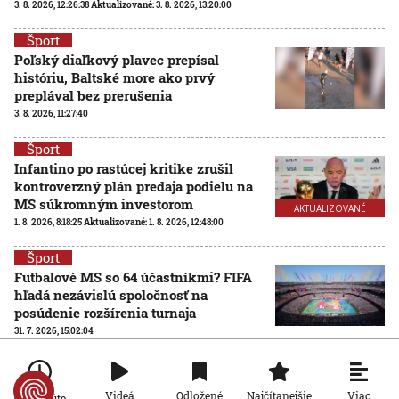
3. 8. 2026, 12:26:38
Aktualizované:
3. 8. 2026, 13:20:00
Šport
Poľský diaľkový plavec prepísal
históriu, Baltské more ako prvý
preplával bez prerušenia
3. 8. 2026, 11:27:40
Šport
Infantino po rastúcej kritike zrušil
kontroverzný plán predaja podielu na
MS súkromným investorom
AKTUALIZOVANÉ
1. 8. 2026, 8:18:25
Aktualizované:
1. 8. 2026, 12:48:00
Šport
Futbalové MS so 64 účastníkmi? FIFA
hľadá nezávislú spoločnosť na
posúdenie rozšírenia turnaja
31. 7. 2026, 15:02:04
Šport
Ďaloga chce vrátiť Zvolen tam, kam
Viac
Videá
Odložené
Najčítanejšie
Po minúte