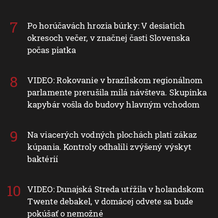
Po horúčavách hrozia búrky: V desiatich
okresoch večer, v značnej časti Slovenska
počas piatka
VIDEO: Rokovanie v brazílskom regionálnom
parlamente prerušila milá návšteva. Skupinka
kapybár vošla do budovy hlavným vchodom
Na viacerých vodných plochách platí zákaz
kúpania. Kontroly odhalili zvýšený výskyt
baktérií
VIDEO: Dunajská Streda utŕžila v holandskom
Twente debakel, v domácej odvete sa bude
pokúšať o nemožné