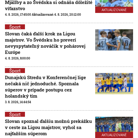
Mjällby a zo Švédska si odnáša dôležité
víťazstvo
AKTUALIZOVANÉ
4. 8. 2026, 17:45:00
Aktualizované:
4. 8. 2026, 20:12:00
Šport
Slovan čaká ďalší krok za Ligou
majstrov. Vo Švédsku ho preverí
nevyspytateľný nováčik v pohárovej
Európe
4. 8. 2026, 8:00:00
Šport
Dunajskú Stredu v Konferenčnej lige
nečaká nič jednoduché. Spoznala
súperov v prípade postupu cez
holandský tím
3. 8. 2026, 14:44:54
Šport
Slovan spoznal ďalšiu možnú prekážku
v ceste za Ligou majstrov, vyhol sa
najťažším súperom
AKTUALIZOVANÉ