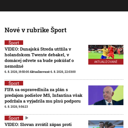
Nové v rubrike Šport
Šport
VIDEO: Dunajská Streda utŕžila v
holandskom Twente debakel, v
domácej odvete sa bude pokúšať o
AKTUALIZOVANÉ
nemožné
6. 8. 2026, 19:50:00
Aktualizované:
6. 8. 2026, 22:03:00
Šport
FIFA sa ospravedlnila za plán s
predajom podielov MS, Infantina však
podržala a vyjadrila mu plnú podporu
6. 8. 2026, 9:54:23
Šport
VIDEO: Slovan zvrátil zápas proti