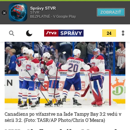
Správy STVR
ZOBRAZIŤ
STVR
BEZPLATNÉ - V Google Play
24
Canadiens po víťazstve na ľade Tampy Bay 3:2 vedú v
sérii 3:2.
(Foto: TASR/AP Photo/Chris O'Meara)