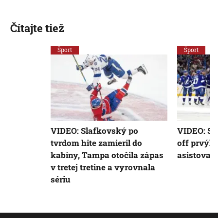
Čítajte tiež
Šport
Šport
VIDEO: Slafkovský po
VIDEO: Sl
tvrdom hite zamieril do
off prvýkr
kabíny, Tampa otočila zápas
asistoval
v tretej tretine a vyrovnala
sériu