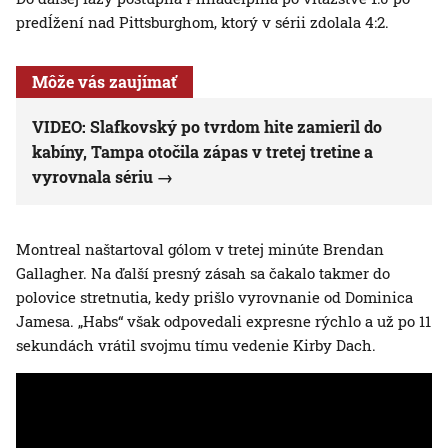
predĺžení nad Pittsburghom, ktorý v sérii zdolala 4:2.
Môže vás zaujímať
VIDEO: Slafkovský po tvrdom hite zamieril do
kabíny, Tampa otočila zápas v tretej tretine a
vyrovnala sériu
Montreal naštartoval gólom v tretej minúte Brendan
Gallagher. Na ďalší presný zásah sa čakalo takmer do
polovice stretnutia, kedy prišlo vyrovnanie od Dominica
Jamesa. „Habs“ však odpovedali expresne rýchlo a už po 11
sekundách vrátil svojmu tímu vedenie Kirby Dach.