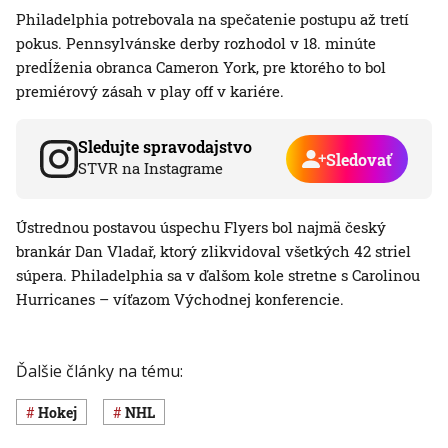
Philadelphia potrebovala na spečatenie postupu až tretí
pokus. Pennsylvánske derby rozhodol v 18. minúte
predĺženia obranca Cameron York, pre ktorého to bol
premiérový zásah v play off v kariére.
Sledujte spravodajstvo
Sledovať
STVR na Instagrame
Ústrednou postavou úspechu Flyers bol najmä český
brankár Dan Vladař, ktorý zlikvidoval všetkých 42 striel
súpera. Philadelphia sa v ďalšom kole stretne s Carolinou
Hurricanes – víťazom Východnej konferencie.
Ďalšie články na tému:
Hokej
NHL