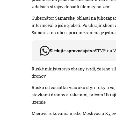
z ďalších strojov dopadli úlomky na zem.
Gubernátor Samarskej oblasti na juhozápa
informoval o jednej obeti. Po ukrajinskom
Samare a na ulicu, pričom zranená je jedna
Sledujte spravodajstvo
STVR na 
Ruské ministerstvo obrany tvrdí, že jeho si
dronov.
Rusko od začiatku viac ako štyri roky trva
stovkami dronov a raketami, pričom Ukraji
územie.
Mierové rokovania medzi Moskvou a Kyjevo