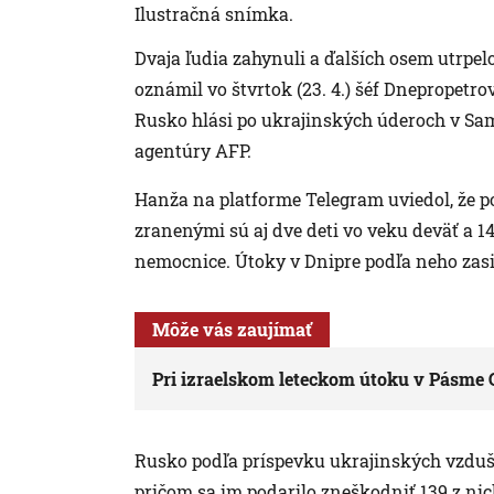
Ilustračná snímka.
Dvaja ľudia zahynuli a ďalších osem utrpel
oznámil vo štvrtok (23. 4.) šéf Dnepropetr
Rusko hlási po ukrajinských úderoch v Sam
agentúry AFP.
Hanža na platforme Telegram uviedol, že p
zranenými sú aj dve deti vo veku deväť a 14
nemocnice. Útoky v Dnipre podľa neho zasi
Môže vás zaujímať
Pri izraelskom leteckom útoku v Pásme G
Rusko podľa príspevku ukrajinských vzdušn
pričom sa im podarilo zneškodniť 139 z ni