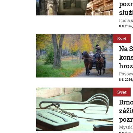
pozr
služ
Ľudia s
8. 8. 2026
Svet
Na S
kons
hroz
Povozy 
8. 8. 2026
Svet
Brn
záži
pozr
Mystic