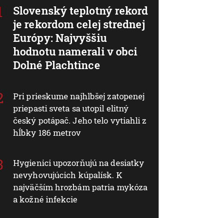
Slovenský teplotný rekord
je rekordom celej strednej
Európy: Najvyššiu
hodnotu namerali v obci
Dolné Plachtince
Pri prieskume najhlbšej zatopenej
priepasti sveta sa utopil elitný
český potápač. Jeho telo vytiahli z
hĺbky 186 metrov
Hygienici upozorňujú na desiatky
nevyhovujúcich kúpalísk. K
najväčším hrozbám patria mykóza
a kožné infekcie