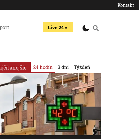
Kontakt
port
Live 24
24 hodín
3 dni
Týždeň
ajčítanejšie