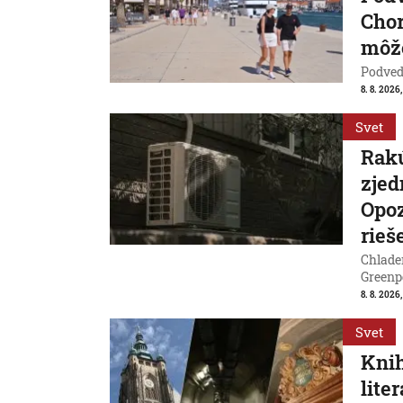
Chor
môže
Podvede
8. 8. 2026,
Svet
Rakú
zjed
Opoz
rieš
Chladen
Greenp
8. 8. 2026
Svet
Knih
lite