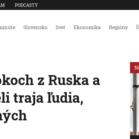
AM
PODCASTY
minúte
Slovensko
Svet
Ekonomika
Regióny
Š
N
okoch z Ruska a
i traja ľudia,
ených