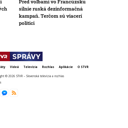
i
Pred voľbami vo Francúzsku
Ukrajine do
ých
silnie ruská dezinformačná
protivzdušn
kampaň. Terčom sú viacerí
možnosti, ako
politici
píše denník
kty
Videá
Televízia
Rozhlas
Aplikácie
O STVR
ght © 2026 STVR – Slovenská televízia a rozhlas
s