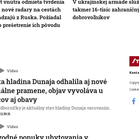
t vnútra odmieta tvrdenia
V ukrajinskej armáde slúž
e nové radary na cestách
takmer 16-tisíc zahraničn
dzajú z Ruska. Požiadal
dobrovoľníkov
 prešetrenie ich pôvodu
Video
Konta
a hladina Dunaja odhalila aj nové
Copyri
álne pramene, objav vyvoláva u
Cookie
ov aj obavy
odborníčky je aktuálny stav hladiny Dunaja varovaním.
 11:30:31
Video
vodné ponuky ubytovania v