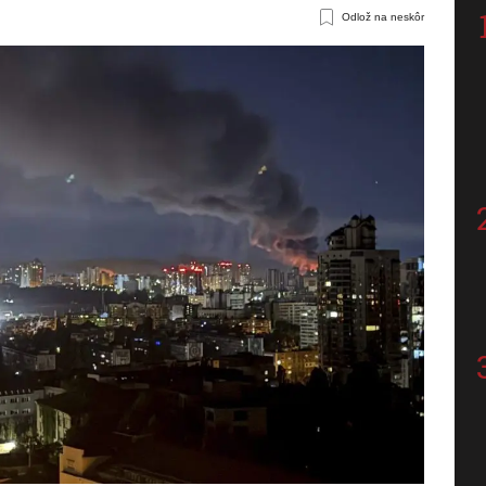
Odlož na neskôr