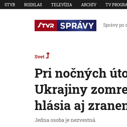
STVR
ROZHLAS
TELEVÍZIA
ARCHÍV
TV PROGR
Správy po 
Svet
Pri nočných út
Ukrajiny zomrel
hlásia aj zran
Jedna osoba je nezvestná.