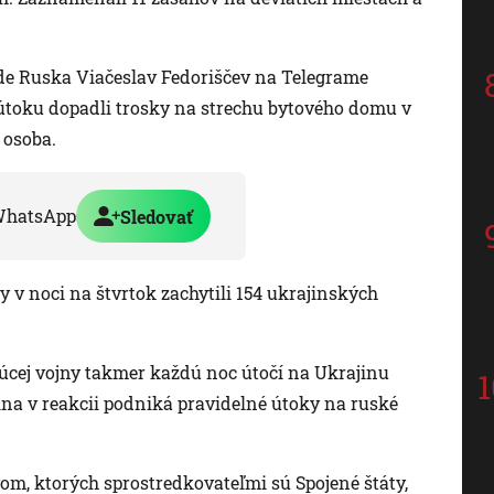
de Ruska Viačeslav Fedoriščev na Telegrame
 útoku dopadli trosky na strechu bytového domu v
 osoba.
WhatsApp
Sledovať
ly v noci na štvrtok zachytili 154 ukrajinských
júcej vojny takmer každú noc útočí na Ukrajinu
na v reakcii podniká pravidelné útoky na ruské
m, ktorých sprostredkovateľmi sú Spojené štáty,