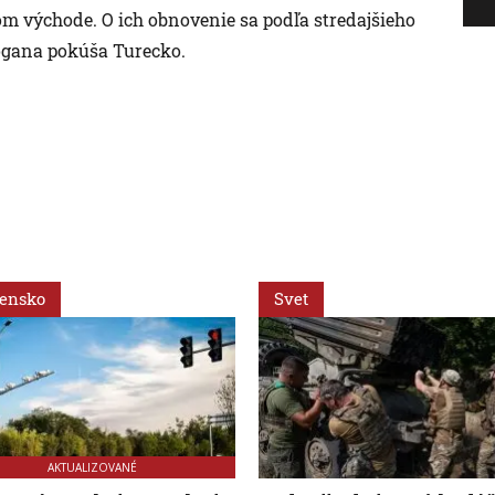
om východe. O ich obnovenie sa podľa stredajšieho
ogana pokúša Turecko.
vensko
Svet
AKTUALIZOVANÉ