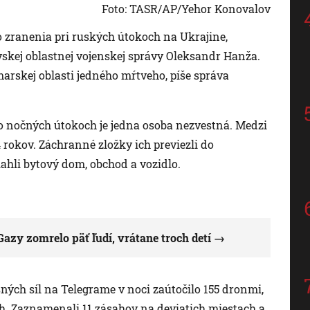
Foto: TASR/AP/Yehor Konovalov
o zranenia pri ruských útokoch na Ukrajine,
ovskej oblastnej vojenskej správy Oleksandr Hanža.
arskej oblasti jedného mŕtveho, píše správa
o nočných útokoch je jedna osoba nezvestná. Medzi
 rokov. Záchranné zložky ich previezli do
ahli bytový dom, obchod a vozidlo.
azy zomrelo päť ľudí, vrátane troch detí
ých síl na Telegrame v noci zaútočilo 155 dronmi,
ch. Zaznamenali 11 zásahov na deviatich miestach a