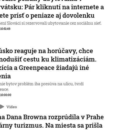
vátsku: Pár kliknutí na internete a
te prísť o peniaze aj dovolenku
ní Slováci si rezervovali ubytovanie cez sociálnu sieť.
 10:51:49
sko reaguje na horúčavy, chce
nodušiť cestu ku klimatizáciám.
ícia a Greenpeace žiadajú iné
enia
ie bytov problém iba presúva na ulicu, tvrdí
eace.
, 10:00:00
Video
a Dana Browna rozprúdila v Prahe
rárny turizmus. Na miesta sa prišla