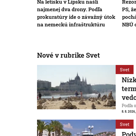
Na letisku v Lipsku našli
Rezor
najmenej dva drony. Podľa
PS, ž
prokuratúry ide o závažný útok
pochá
na nemeckú infraštruktúru
NBÚ o
Nové v rubrike Svet
Svet
Nízk
term
vedc
Podľa 
8. 8. 2026,
Svet
Pod