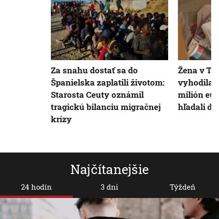
Za snahu dostať sa do
Žena v Ta
Španielska zaplatili životom:
vyhodila 
Starosta Ceuty oznámil
milión eur
tragickú bilanciu migračnej
hľadali dv
krízy
Najčítanejšie
24 hodín
3 dni
Týždeň