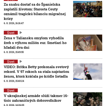
Za snahu dostať sa do Španielska
zaplatili životom: Starosta Ceuty
oznámil tragickú bilanciu migračnej
krízy
6. 8. 2026, 16:16:47
Svet
Žena v Taliansku omylom vyhodila
žreb s výhrou milión eur. Smetiari ho
hľadali dva dni
6. 8. 2026, 15:49:55
Svet
VIDEO: Britka Betty prekonala svetový
rekord. V 97 rokoch sa stala najstaršou
ženou, ktorá kráčala po krídle lietadla
6. 8. 2026, 15:40:24
Svet
V ukrajinskej armáde slúži takmer 16-
tisíc zahraničných dobrovoľníkov
6. 8. 2026, 14:26:05