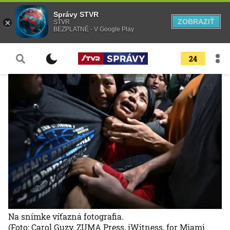
Správy STVR
ZOBRAZIŤ
STVR
BEZPLATNÉ - V Google Play
24
Na snímke víťazná fotografia.
(Foto: Carol Guzy, ZUMA Press, iWitness, for Miami