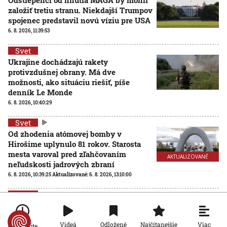
založiť tretiu stranu. Niekdajší Trumpov
spojenec predstavil novú víziu pre USA
6. 8. 2026, 11:39:53
Svet
Ukrajine dochádzajú rakety
protivzdušnej obrany. Má dve
možnosti, ako situáciu riešiť, píše
denník Le Monde
6. 8. 2026, 10:40:29
Svet
Od zhodenia atómovej bomby v
Hirošime uplynulo 81 rokov. Starosta
mesta varoval pred zľahčovaním
AKTUALIZOVANÉ
neľudskosti jadrových zbraní
6. 8. 2026, 10:39:25
Aktualizované:
6. 8. 2026, 13:10:00
Svet
Dron s výbušninami, ktorý našli na
letisku, predstavuje novú úroveň
Viac
Videá
Odložené
Najčítanejšie
nebezpečenstva, tvrdí nemecký
Po minúte