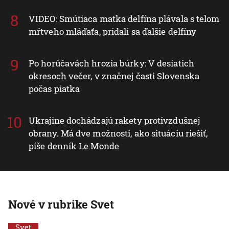
VIDEO: Smútiaca matka delfína plávala s telom
mŕtveho mláďaťa, pridali sa ďalšie delfíny
Po horúčavách hrozia búrky: V desiatich
okresoch večer, v značnej časti Slovenska
počas piatka
Ukrajine dochádzajú rakety protivzdušnej
obrany. Má dve možnosti, ako situáciu riešiť,
píše denník Le Monde
Nové v rubrike Svet
Svet