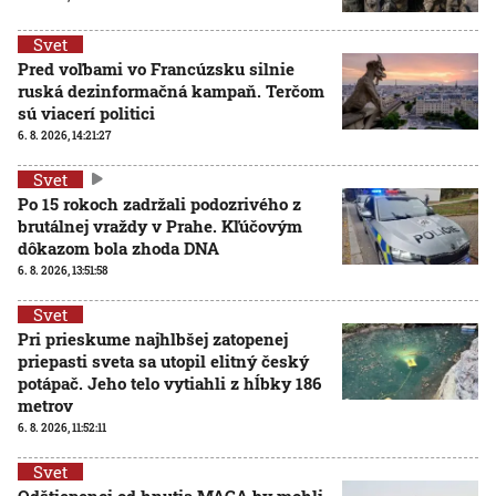
Svet
Pred voľbami vo Francúzsku silnie
ruská dezinformačná kampaň. Terčom
sú viacerí politici
6. 8. 2026, 14:21:27
Svet
Po 15 rokoch zadržali podozrivého z
brutálnej vraždy v Prahe. Kľúčovým
dôkazom bola zhoda DNA
6. 8. 2026, 13:51:58
Svet
Pri prieskume najhlbšej zatopenej
priepasti sveta sa utopil elitný český
potápač. Jeho telo vytiahli z hĺbky 186
metrov
6. 8. 2026, 11:52:11
Svet
Odštiepenci od hnutia MAGA by mohli