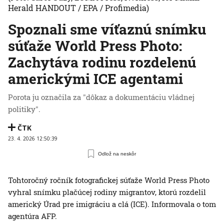
Herald HANDOUT / EPA / Profimedia)
Spoznali sme víťaznú snímku
súťaže World Press Photo:
Zachytáva rodinu rozdelenú
americkými ICE agentami
Porota ju označila za "dôkaz a dokumentáciu vládnej
politiky".
ČTK
23. 4. 2026 12:50:39
Odlož na neskôr
Tohtoročný ročník fotografickej súťaže World Press Photo
vyhral snímku plačúcej rodiny migrantov, ktorú rozdelil
americký Úrad pre imigráciu a clá (ICE). Informovala o tom
agentúra AFP.