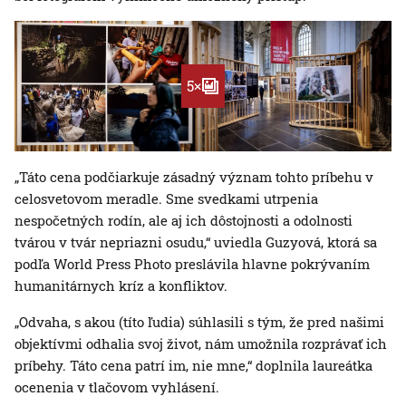
5×
„Táto cena podčiarkuje zásadný význam tohto príbehu v
celosvetovom meradle. Sme svedkami utrpenia
nespočetných rodín, ale aj ich dôstojnosti a odolnosti
tvárou v tvár nepriazni osudu,“ uviedla Guzyová, ktorá sa
podľa World Press Photo preslávila hlavne pokrývaním
humanitárnych kríz a konfliktov.
„Odvaha, s akou (títo ľudia) súhlasili s tým, že pred našimi
objektívmi odhalia svoj život, nám umožnila rozprávať ich
príbehy. Táto cena patrí im, nie mne,“ doplnila laureátka
ocenenia v tlačovom vyhlásení.