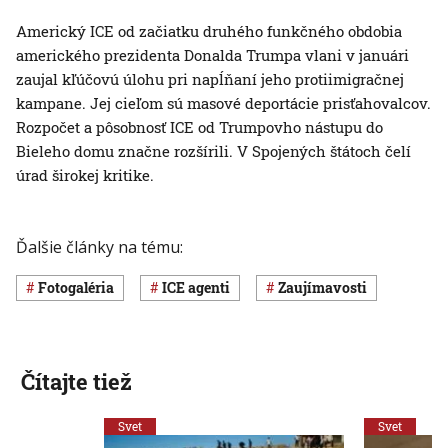
Americký ICE od začiatku druhého funkčného obdobia
amerického prezidenta Donalda Trumpa vlani v januári
zaujal kľúčovú úlohu pri napĺňaní jeho protiimigračnej
kampane. Jej cieľom sú masové deportácie prisťahovalcov.
Rozpočet a pôsobnosť ICE od Trumpovho nástupu do
Bieleho domu značne rozšírili. V Spojených štátoch čelí
úrad širokej kritike.
Ďalšie články na tému:
Fotogaléria
ICE agenti
Zaujímavosti
Čítajte tiež
Svet
Svet