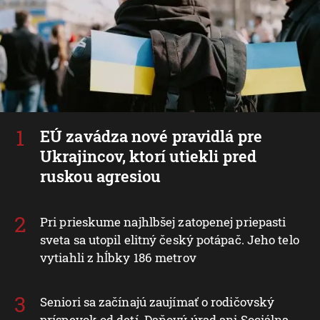
EÚ zavádza nové pravidlá pre
Ukrajincov, ktorí utiekli pred
ruskou agresiou
Pri prieskume najhlbšej zatopenej priepasti
sveta sa utopil elitný český potápač. Jeho telo
vytiahli z hĺbky 186 metrov
Seniori sa začínajú zaujímať o rodičovský
príspevok od detí. Daňový úrad ani Sociálna