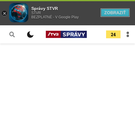
Správy STVR
ZOBRAZIŤ
STVR
BEZPLATNÉ - V Google Play
24