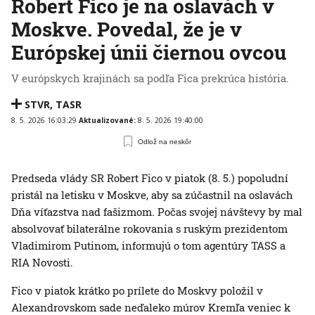
Robert Fico je na oslavách v
Moskve. Povedal, že je v
Európskej únii čiernou ovcou
V európskych krajinách sa podľa Fica prekrúca história.
STVR
,
TASR
8. 5. 2026 16:03:29
Aktualizované:
8. 5. 2026 19:40:00
Odlož na neskôr
Predseda vlády SR Robert Fico v piatok (8. 5.) popoludní
pristál na letisku v Moskve, aby sa zúčastnil na oslavách
Dňa víťazstva nad fašizmom. Počas svojej návštevy by mal
absolvovať bilaterálne rokovania s ruským prezidentom
Vladimirom Putinom, informujú o tom agentúry TASS a
RIA Novosti.
Fico v piatok krátko po prílete do Moskvy položil v
Alexandrovskom sade neďaleko múrov Kremľa veniec k