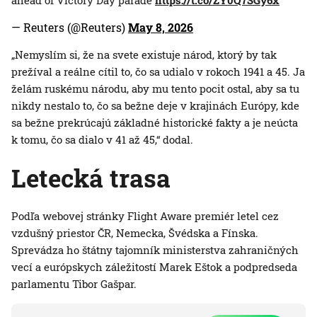
ahead of Victory Day parade
https://t.co/ZY0Q7SGy6x
— Reuters (@Reuters)
May 8, 2026
„Nemyslím si, že na svete existuje národ, ktorý by tak
prežíval a reálne cítil to, čo sa udialo v rokoch 1941 a 45. Ja
želám ruskému národu, aby mu tento pocit ostal, aby sa tu
nikdy nestalo to, čo sa bežne deje v krajinách Európy, kde
sa bežne prekrúcajú základné historické fakty a je neúcta
k tomu, čo sa dialo v 41 až 45,“ dodal.
Letecká trasa
Podľa webovej stránky Flight Aware premiér letel cez
vzdušný priestor ČR, Nemecka, Švédska a Fínska.
Sprevádza ho štátny tajomník ministerstva zahraničných
vecí a európskych záležitostí Marek Eštok a podpredseda
parlamentu Tibor Gašpar.