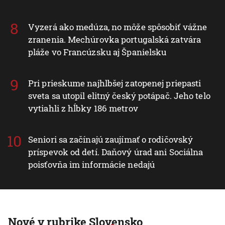
Vyzerá ako medúza, no môže spôsobiť vážne
zranenia. Mechúrovka portugalská zatvára
pláže vo Francúzsku aj Španielsku
Pri prieskume najhlbšej zatopenej priepasti
sveta sa utopil elitný český potápač. Jeho telo
vytiahli z hĺbky 186 metrov
Seniori sa začínajú zaujímať o rodičovský
príspevok od detí. Daňový úrad ani Sociálna
poisťovňa im informácie nedajú
Nové v rubrike Slovensko