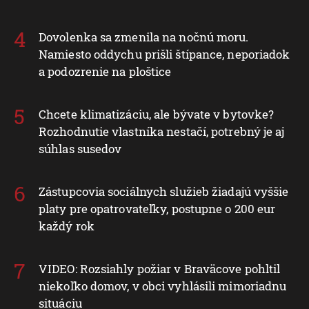
Dovolenka sa zmenila na nočnú moru.
Namiesto oddychu prišli štípance, neporiadok
a podozrenie na ploštice
Chcete klimatizáciu, ale bývate v bytovke?
Rozhodnutie vlastníka nestačí, potrebný je aj
súhlas susedov
Zástupcovia sociálnych služieb žiadajú vyššie
platy pre opatrovateľky, postupne o 200 eur
každý rok
VIDEO: Rozsiahly požiar v Braväcove pohltil
niekoľko domov, v obci vyhlásili mimoriadnu
situáciu