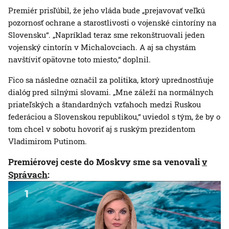
Premiér prisľúbil, že jeho vláda bude „prejavovať veľkú
pozornosť ochrane a starostlivosti o vojenské cintoríny na
Slovensku“. „Napríklad teraz sme rekonštruovali jeden
vojenský cintorín v Michalovciach. A aj sa chystám
navštíviť opätovne toto miesto,“ doplnil.
Fico sa následne označil za politika, ktorý uprednostňuje
dialóg pred silnými slovami. „Mne záleží na normálnych
priateľských a štandardných vzťahoch medzi Ruskou
federáciou a Slovenskou republikou,“ uviedol s tým, že by o
tom chcel v sobotu hovoriť aj s ruským prezidentom
Vladimirom Putinom.
Premiérovej ceste do Moskvy sme sa venovali
v
Správach
: