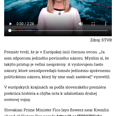
Zdroj: STVR
Premiér tvrdí, že je v Európskej únii čiernou ovcou. „Ja
som odporcom jediného povinného názoru. Myslím si, že
takýto prístup je veľmi nesprávny. A vyslovujem často
názory, ktoré nezodpovedajú tomuto jedinému správnemu
politickému názoru, ktorý by sme mali zastávať,“ vysvetlil.
V európskych krajinách sa podľa slovenského premiéra
prekrúca história a chýba úcta k udalostiam druhej
svetovej vojny.
Slovakian Prime Minister Fico lays flowers near Kremlin