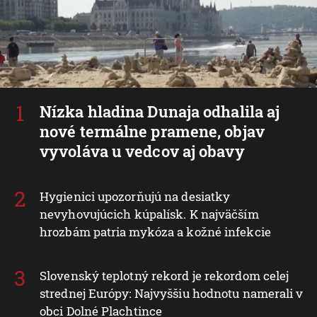
Nízka hladina Dunaja odhalila aj
nové termálne pramene, objav
vyvoláva u vedcov aj obavy
Hygienici upozorňujú na desiatky
nevyhovujúcich kúpalísk. K najväčším
hrozbám patria mykóza a kožné infekcie
Slovenský teplotný rekord je rekordom celej
strednej Európy: Najvyššiu hodnotu namerali v
obci Dolné Plachtince