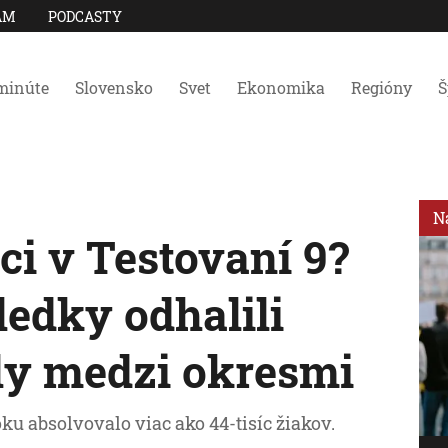
AM
PODCASTY
minúte
Slovensko
Svet
Ekonomika
Regióny
Š
N
ci v Testovaní 9?
ledky odhalili
ly medzi okresmi
ku absolvovalo viac ako 44-tisíc žiakov.