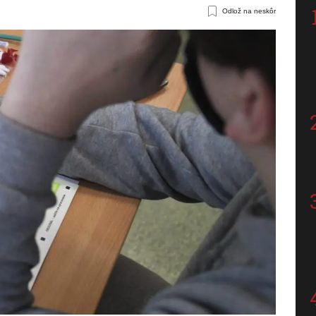
Odlož na neskôr