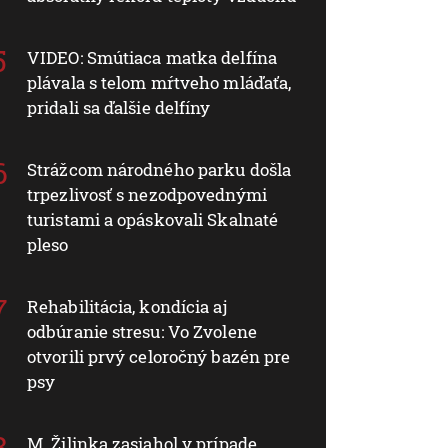
VIDEO: Smútiaca matka delfína
plávala s telom mŕtveho mláďaťa,
pridali sa ďalšie delfíny
Strážcom národného parku došla
trpezlivosť s nezodpovednými
turistami a opáskovali Skalnaté
pleso
Rehabilitácia, kondícia aj
odbúranie stresu: Vo Zvolene
otvorili prvý celoročný bazén pre
psy
M. Žilinka zasiahol v prípade