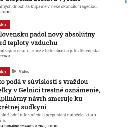
edných dňoch sa kúpanie v rieke skončilo tragédiou.
, 6:00:00
sko
lovensku padol nový absolútny
rd teploty vzduchu
dzajúci rekord je tiež z tejto obce na juhu Slovenska.
 17:26:51
sko
Video
o podá v súvislosti s vraždou
eľky v Gelnici trestné oznámenie,
iplinárny návrh smeruje ku
rétnej sudkyni
ala žiadať informáciu o prepustení manžela, ktorú
ala.
 14:01:08
Aktualizované:
5. 8. 2026, 19:09:00