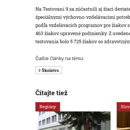
Na Testovaní 9 sa zúčastnili aj žiaci devi
špeciálnymi výchovno-vzdelávacími potreba
podľa vzdelávacích programov pre žiakov 
463 žiakov upravené podmienky. Z uveden
testovania bolo 5 725 žiakov so zdravotn
Ďalšie články na tému:
Školstvo
Čítajte tiež
Regióny
Slo