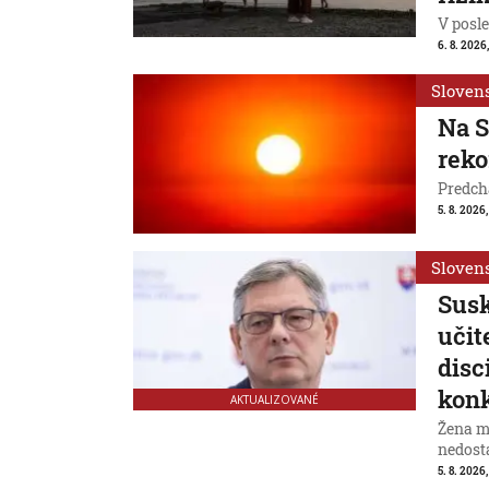
V posl
6. 8. 2026
Sloven
Na S
reko
Predchá
5. 8. 2026,
Sloven
Susk
učit
disc
konk
AKTUALIZOVANÉ
Žena m
nedost
5. 8. 2026,