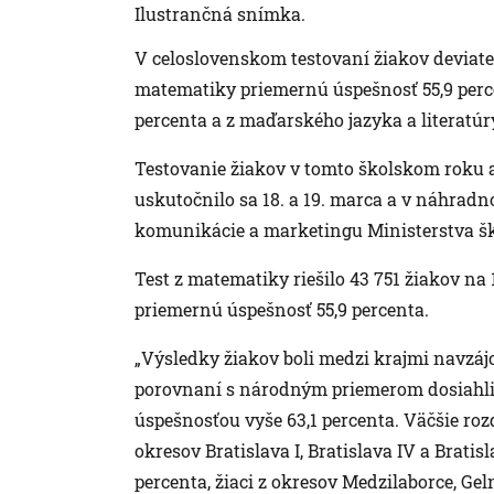
Ilustrančná snímka.
V celoslovenskom testovaní žiakov deviateh
matematiky priemernú úspešnosť 55,9 percen
percenta a z maďarského jazyka a literatúr
Testovanie žiakov v tomto školskom roku ab
uskutočnilo sa 18. a 19. marca a v náhradn
komunikácie a marketingu Ministerstva šk
Test z matematiky riešilo 43 751 žiakov na 
priemernú úspešnosť 55,9 percenta.
„Výsledky žiakov boli medzi krajmi navzáj
porovnaní s národným priemerom dosiahli l
úspešnosťou vyše 63,1 percenta. Väčšie roz
okresov Bratislava I, Bratislava IV a Bratis
percenta, žiaci z okresov Medzilaborce, Ge