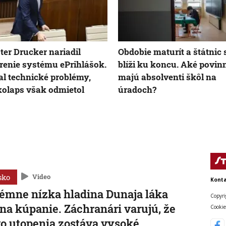
ter Drucker nariadil
Obdobie maturít a štátnic 
renie systému ePrihlášok.
blíži ku koncu. Aké povin
al technické problémy,
majú absolventi škôl na
kolaps však odmietol
úradoch?
sko
Video
Konta
émne nízka hladina Dunaja láka
Copyri
 na kúpanie. Záchranári varujú, že
Cookie
ko utopenia zostáva vysoké