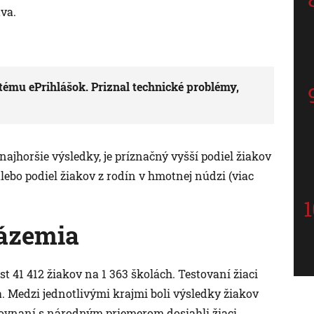
tva.
tému ePrihlášok. Priznal technické problémy,
 najhoršie výsledky, je príznačný vyšší podiel žiakov
ebo podiel žiakov z rodín v hmotnej núdzi (viac
zázemia
st 41 412 žiakov na 1 363 školách. Testovaní žiaci
. Medzi jednotlivými krajmi boli výsledky žiakov
rovnaní s národným priemerom dosiahli žiaci