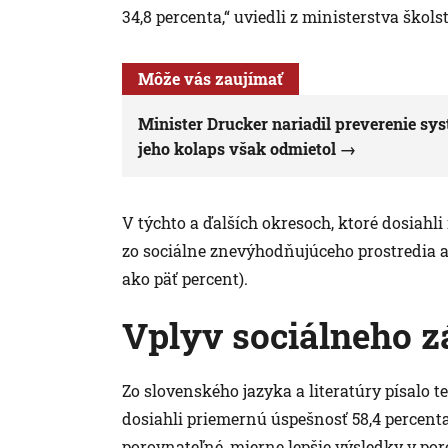
34,8 percenta,“ uviedli z ministerstva škols
Môže vás zaujímať
Minister Drucker nariadil preverenie sys
jeho kolaps však odmietol
V týchto a ďalších okresoch, ktoré dosiahli
zo sociálne znevýhodňujúceho prostredia al
ako päť percent).
Vplyv sociálneho 
Zo slovenského jazyka a literatúry písalo te
dosiahli priemernú úspešnosť 58,4 percenta
porovnateľné, mierne lepšie výsledky v po