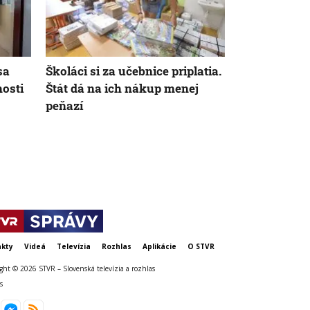
sa
Školáci si za učebnice priplatia.
Investigatív
nosti
Štát dá na ich nákup menej
podozrivú do
peňazí
košickej uni
trestné ozná
školstva tie
kty
Videá
Televízia
Rozhlas
Aplikácie
O STVR
ght © 2026 STVR – Slovenská televízia a rozhlas
s