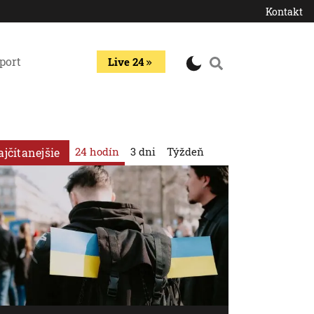
Kontakt
port
Live 24
24 hodín
3 dni
Týždeň
ajčítanejšie