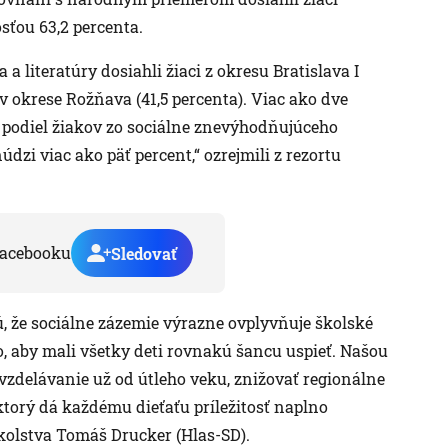
sťou 63,2 percenta.
a literatúry dosiahli žiaci z okresu Bratislava I
 v okrese Rožňava (41,5 percenta). Viac ako dve
 podiel žiakov zo sociálne znevýhodňujúceho
údzi viac ako päť percent,“ ozrejmili z rezortu
acebooku
Sledovať
 že sociálne zázemie výrazne ovplyvňuje školské
to, aby mali všetky deti rovnakú šancu uspieť. Našou
 vzdelávanie už od útleho veku, znižovať regionálne
ktorý dá každému dieťaťu príležitosť naplno
školstva Tomáš Drucker (Hlas-SD).