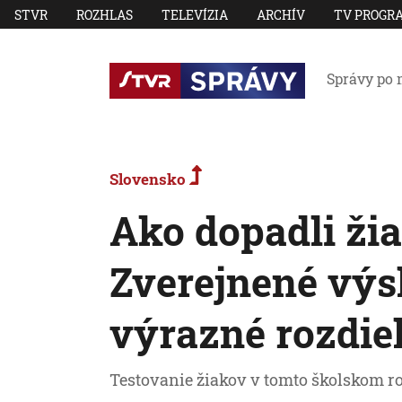
STVR
ROZHLAS
TELEVÍZIA
ARCHÍV
TV PROGR
Správy po 
Slovensko
Ako dopadli žia
Zverejnené výs
výrazné rozdie
Testovanie žiakov v tomto školskom ro