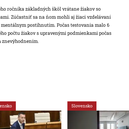
ateho ročníka základných škôl vrátane žiakov so
mi. Zúčastniť sa na ňom mohli aj žiaci vzdelávaní
s mentálnym postihnutím. Počas testovania malo 6
ého počtu žiakov s upravenými podmienkami počas
ým znevýhodnením.
vensko
Slovensko