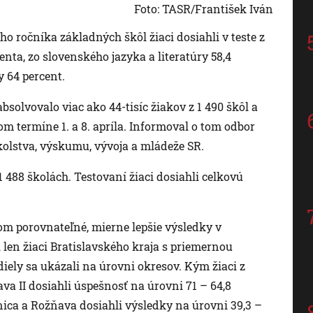
Foto: TASR/František Iván
o ročníka základných škôl žiaci dosiahli v teste z
ta, zo slovenského jazyka a literatúry 58,4
y 64 percent.
solvovalo viac ako 44-tisíc žiakov z 1 490 škôl a
om termíne 1. a 8. apríla. Informoval o tom odbor
olstva, výskumu, vývoja a mládeže SR.
1 488 školách. Testovaní žiaci dosiahli celkovú
om porovnateľné, mierne lepšie výsledky v
en žiaci Bratislavského kraja s priemernou
diely sa ukázali na úrovni okresov. Kým žiaci z
lava II dosiahli úspešnosť na úrovni 71 – 64,8
lnica a Rožňava dosiahli výsledky na úrovni 39,3 –