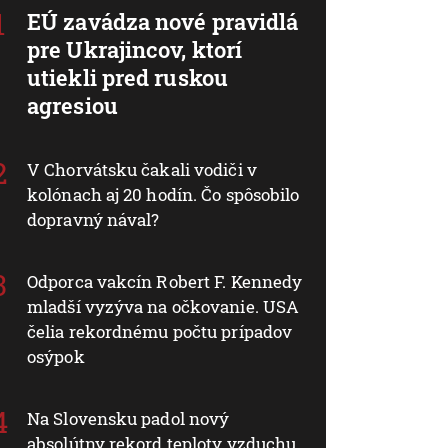
EÚ zavádza nové pravidlá
pre Ukrajincov, ktorí
utiekli pred ruskou
agresiou
V Chorvátsku čakali vodiči v
kolónach aj 20 hodín. Čo spôsobilo
dopravný nával?
Odporca vakcín Robert F. Kennedy
mladší vyzýva na očkovanie. USA
čelia rekordnému počtu prípadov
osýpok
Na Slovensku padol nový
absolútny rekord teploty vzduchu