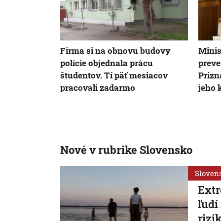
Firma si na obnovu budovy
Minis
polície objednala prácu
preve
študentov. Tí päť mesiacov
Prizn
pracovali zadarmo
jeho 
Nové v rubrike Slovensko
Sloven
Extr
ľudí
rizi