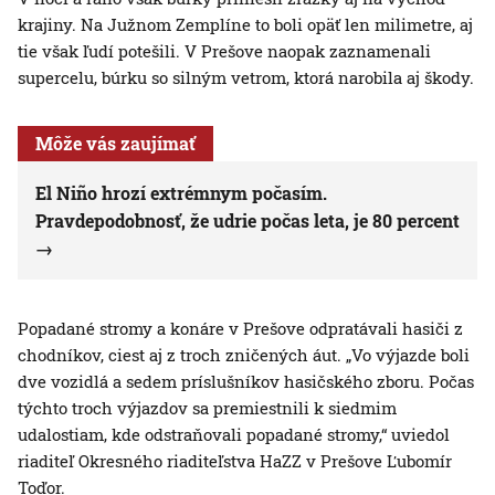
krajiny. Na Južnom Zemplíne to boli opäť len milimetre, aj
tie však ľudí potešili. V Prešove naopak zaznamenali
supercelu, búrku so silným vetrom, ktorá narobila aj škody.
Môže vás zaujímať
El Niño hrozí extrémnym počasím.
Pravdepodobnosť, že udrie počas leta, je 80 percent
Popadané stromy a konáre v Prešove odpratávali hasiči z
chodníkov, ciest aj z troch zničených áut. „Vo výjazde boli
dve vozidlá a sedem príslušníkov hasičského zboru. Počas
týchto troch výjazdov sa premiestnili k siedmim
udalostiam, kde odstraňovali popadané stromy,“ uviedol
riaditeľ Okresného riaditeľstva HaZZ v Prešove Ľubomír
Toďor.