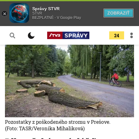
Správy STVR
ZOBRAZIŤ
STVR
BEZPLATNÉ - V Google Play
24
Pozostatky z poškodeného stromu v Prešove.
(Foto: TASR/Veronika Mihaliková)