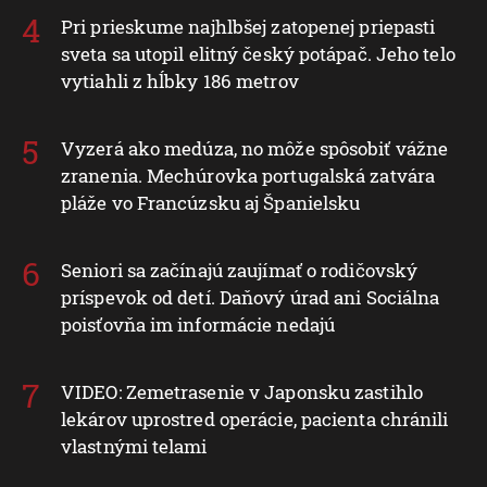
Pri prieskume najhlbšej zatopenej priepasti
sveta sa utopil elitný český potápač. Jeho telo
vytiahli z hĺbky 186 metrov
Vyzerá ako medúza, no môže spôsobiť vážne
zranenia. Mechúrovka portugalská zatvára
pláže vo Francúzsku aj Španielsku
Seniori sa začínajú zaujímať o rodičovský
príspevok od detí. Daňový úrad ani Sociálna
poisťovňa im informácie nedajú
VIDEO: Zemetrasenie v Japonsku zastihlo
lekárov uprostred operácie, pacienta chránili
vlastnými telami