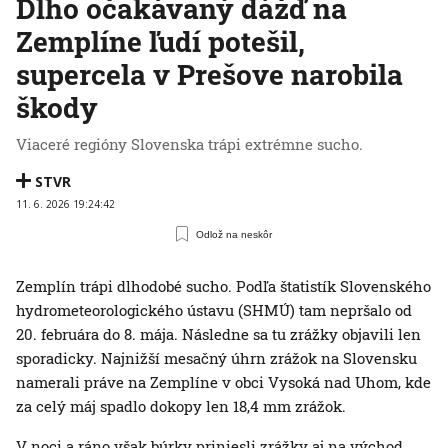
Dlho očakávaný dážď na
Zemplíne ľudí potešil,
supercela v Prešove narobila
škody
Viaceré regióny Slovenska trápi extrémne sucho.
STVR
11. 6. 2026 19:24:42
Odlož na neskôr
Zemplín trápi dlhodobé sucho. Podľa štatistík Slovenského
hydrometeorologického ústavu (SHMÚ) tam nepršalo od
20. februára do 8. mája. Následne sa tu zrážky objavili len
sporadicky. Najnižší mesačný úhrn zrážok na Slovensku
namerali práve na Zemplíne v obci Vysoká nad Uhom, kde
za celý máj spadlo dokopy len 18,4 mm zrážok.
V noci a ráno však búrky priniesli zrážky aj na východ