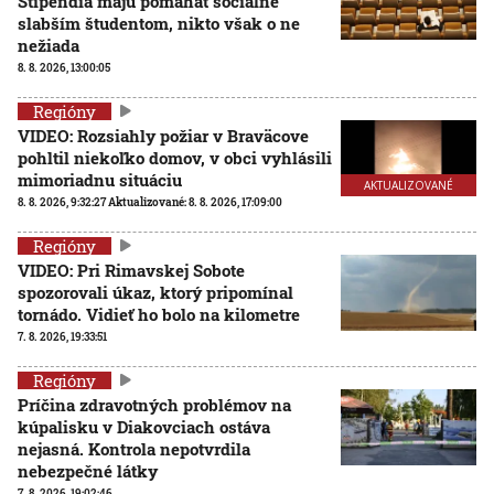
Štipendiá majú pomáhať sociálne
slabším študentom, nikto však o ne
nežiada
8. 8. 2026, 13:00:05
Regióny
VIDEO: Rozsiahly požiar v Braväcove
pohltil niekoľko domov, v obci vyhlásili
mimoriadnu situáciu
AKTUALIZOVANÉ
8. 8. 2026, 9:32:27
Aktualizované:
8. 8. 2026, 17:09:00
Regióny
VIDEO: Pri Rimavskej Sobote
spozorovali úkaz, ktorý pripomínal
tornádo. Vidieť ho bolo na kilometre
7. 8. 2026, 19:33:51
Regióny
Príčina zdravotných problémov na
kúpalisku v Diakovciach ostáva
nejasná. Kontrola nepotvrdila
nebezpečné látky
7. 8. 2026, 19:02:46