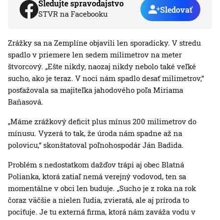
Sledujte spravodajstvo
Sledovať
STVR na Facebooku
Zrážky sa na Zemplíne objavili len sporadicky. V stredu
spadlo v priemere len sedem milimetrov na meter
štvorcový. „Ešte nikdy, naozaj nikdy nebolo také veľké
sucho, ako je teraz. V noci nám spadlo desať milimetrov,“
posťažovala sa majiteľka jahodového poľa Miriama
Baňasová.
„Máme zrážkový deficit plus mínus 200 milimetrov do
mínusu. Vyzerá to tak, že úroda nám spadne až na
polovicu,“ skonštatoval poľnohospodár Ján Badida.
Problém s nedostatkom dažďov trápi aj obec Blatná
Polianka, ktorá zatiaľ nemá verejný vodovod, ten sa
momentálne v obci len buduje. „Sucho je z roka na rok
čoraz väčšie a nielen ľudia, zvieratá, ale aj príroda to
pociťuje. Je tu externá firma, ktorá nám zaváža vodu v