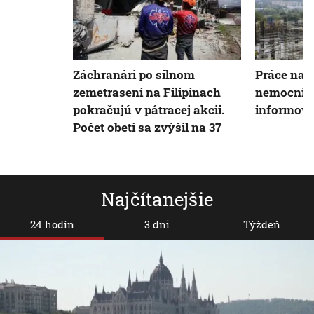
Záchranári po silnom
Práce na 
zemetrasení na Filipínach
nemocnice
pokračujú v pátracej akcii.
informova
Počet obetí sa zvýšil na 37
Najčítanejšie
24 hodín
3 dni
Týždeň