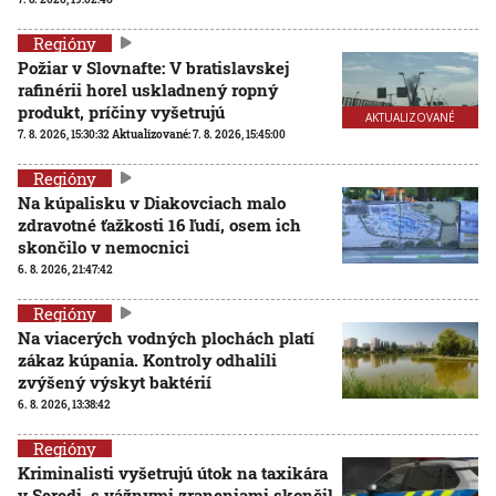
Regióny
Požiar v Slovnafte: V bratislavskej
rafinérii horel uskladnený ropný
produkt, príčiny vyšetrujú
AKTUALIZOVANÉ
7. 8. 2026, 15:30:32
Aktualizované:
7. 8. 2026, 15:45:00
Regióny
Na kúpalisku v Diakovciach malo
zdravotné ťažkosti 16 ľudí, osem ich
skončilo v nemocnici
6. 8. 2026, 21:47:42
Regióny
Na viacerých vodných plochách platí
zákaz kúpania. Kontroly odhalili
zvýšený výskyt baktérií
6. 8. 2026, 13:38:42
Regióny
Kriminalisti vyšetrujú útok na taxikára
v Seredi, s vážnymi zraneniami skončil