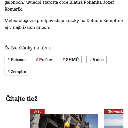
galónoch,“ uviedol starosta obce Blatná Polianka Jozef
Komárik.
Meteorológovia predpovedajú zrážky na Dolnom Zemplíne
aj v najbližších dňoch.
Ďalšie články na tému:
Počasie
Prešov
SHMÚ
Video
Zemplín
Čítajte tiež
Svet
Slovensko