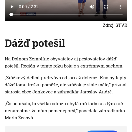
Zdroj: STVR
Dážď potešil
Na Dolnom Zemplíne obyvateľov aj pestovateľov dážď
potešil. Región v tomto roku bojuje s extrémnym suchom.
„Zrážkový deficit pretrváva od jari až doteraz. Krásny teplý
dážď tomu trošku pomôže, ale zrážok je stále málo,“ priznal
starosta obce Jenkovce a záhradkár Jaroslav André.
„Čo popršalo, to všetko odrazu chytá inú farbu a s tým nič
nenarobíme, že nám pomenej prší,“ povedala záhradkárka
Marta Žecová.