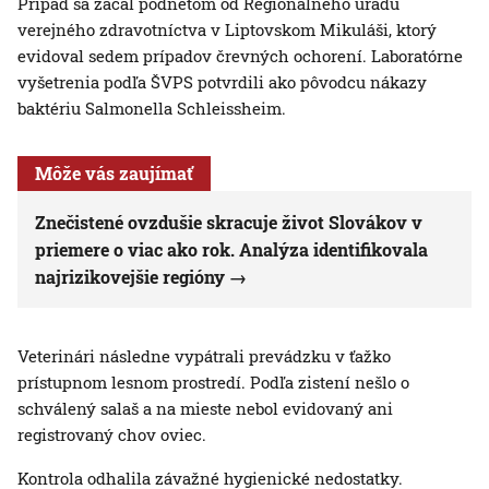
Prípad sa začal podnetom od Regionálneho úradu
verejného zdravotníctva v Liptovskom Mikuláši, ktorý
evidoval sedem prípadov črevných ochorení. Laboratórne
vyšetrenia podľa ŠVPS potvrdili ako pôvodcu nákazy
baktériu Salmonella Schleissheim.
Môže vás zaujímať
Znečistené ovzdušie skracuje život Slovákov v
priemere o viac ako rok. Analýza identifikovala
najrizikovejšie regióny
Veterinári následne vypátrali prevádzku v ťažko
prístupnom lesnom prostredí. Podľa zistení nešlo o
schválený salaš a na mieste nebol evidovaný ani
registrovaný chov oviec.
Kontrola odhalila závažné hygienické nedostatky.