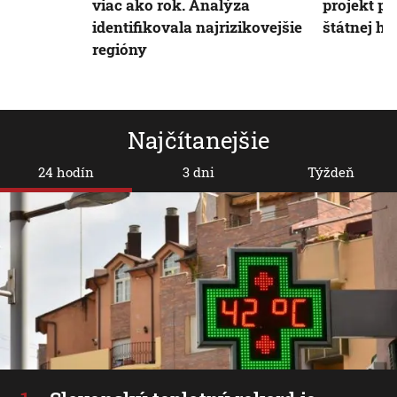
viac ako rok. Analýza
projekt pr
identifikovala najrizikovejšie
štátnej hr
regióny
Najčítanejšie
24 hodín
3 dni
Týždeň