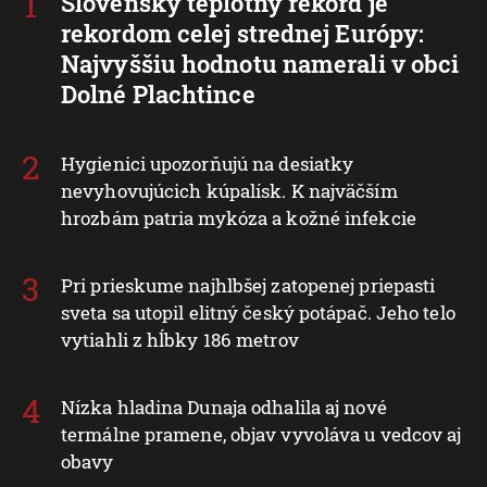
Slovenský teplotný rekord je
rekordom celej strednej Európy:
Najvyššiu hodnotu namerali v obci
Dolné Plachtince
Hygienici upozorňujú na desiatky
nevyhovujúcich kúpalísk. K najväčším
hrozbám patria mykóza a kožné infekcie
Pri prieskume najhlbšej zatopenej priepasti
sveta sa utopil elitný český potápač. Jeho telo
vytiahli z hĺbky 186 metrov
Nízka hladina Dunaja odhalila aj nové
termálne pramene, objav vyvoláva u vedcov aj
obavy