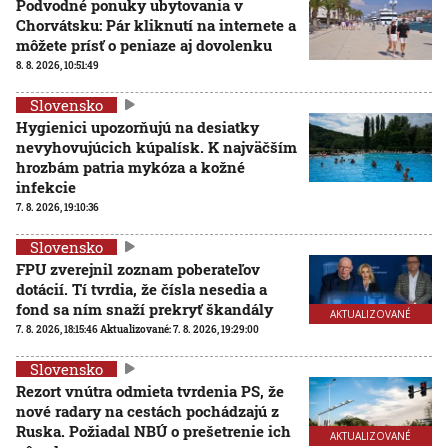
Podvodné ponuky ubytovania v
Chorvátsku: Pár kliknutí na internete a
môžete prísť o peniaze aj dovolenku
8. 8. 2026, 10:51:49
Slovensko
Hygienici upozorňujú na desiatky
nevyhovujúcich kúpalísk. K najväčším
hrozbám patria mykóza a kožné
infekcie
7. 8. 2026, 19:10:36
Slovensko
FPU zverejnil zoznam poberateľov
dotácií. Tí tvrdia, že čísla nesedia a
fond sa ním snaží prekryť škandály
AKTUALIZOVANÉ
7. 8. 2026, 18:15:46
Aktualizované:
7. 8. 2026, 19:29:00
Slovensko
Rezort vnútra odmieta tvrdenia PS, že
nové radary na cestách pochádzajú z
Ruska. Požiadal NBÚ o prešetrenie ich
AKTUALIZOVANÉ