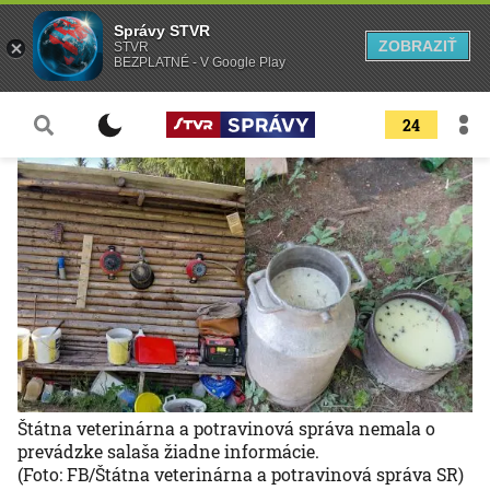
Správy STVR
ZOBRAZIŤ
STVR
BEZPLATNÉ - V Google Play
24
Štátna veterinárna a potravinová správa nemala o
prevádzke salaša žiadne informácie.
(Foto: FB/Štátna veterinárna a potravinová správa SR)