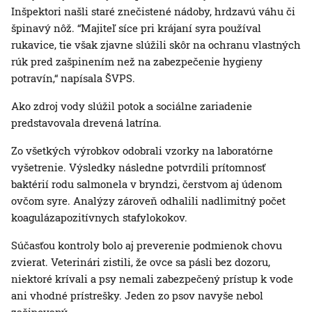
Inšpektori našli staré znečistené nádoby, hrdzavú váhu či
špinavý nôž. “Majiteľ síce pri krájaní syra používal
rukavice, tie však zjavne slúžili skôr na ochranu vlastných
rúk pred zašpinením než na zabezpečenie hygieny
potravín,“ napísala ŠVPS.
Ako zdroj vody slúžil potok a sociálne zariadenie
predstavovala drevená latrína.
Zo všetkých výrobkov odobrali vzorky na laboratórne
vyšetrenie. Výsledky následne potvrdili prítomnosť
baktérií rodu salmonela v bryndzi, čerstvom aj údenom
ovčom syre. Analýzy zároveň odhalili nadlimitný počet
koagulázapozitívnych stafylokokov.
Súčasťou kontroly bolo aj preverenie podmienok chovu
zvierat. Veterinári zistili, že ovce sa pásli bez dozoru,
niektoré krívali a psy nemali zabezpečený prístup k vode
ani vhodné prístrešky. Jeden zo psov navyše nebol