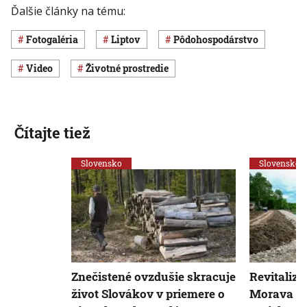
Ďalšie články na tému:
Fotogaléria
Liptov
pôdohospodárstvo
Video
Životné prostredie
Čítajte tiež
Slovensko
Slovensko
Znečistené ovzdušie skracuje
Revitalizá
život Slovákov v priemere o
Morava sa