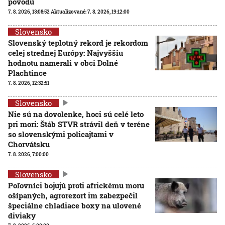
pôvodu
7. 8. 2026, 13:08:52
Aktualizované:
7. 8. 2026, 19:12:00
Slovensko
Slovenský teplotný rekord je rekordom
celej strednej Európy: Najvyššiu
hodnotu namerali v obci Dolné
Plachtince
7. 8. 2026, 12:32:51
Slovensko
Nie sú na dovolenke, hoci sú celé leto
pri mori: Štáb STVR strávil deň v teréne
so slovenskými policajtami v
Chorvátsku
7. 8. 2026, 7:00:00
Slovensko
Poľovníci bojujú proti africkému moru
ošípaných, agrorezort im zabezpečil
špeciálne chladiace boxy na ulovené
diviaky