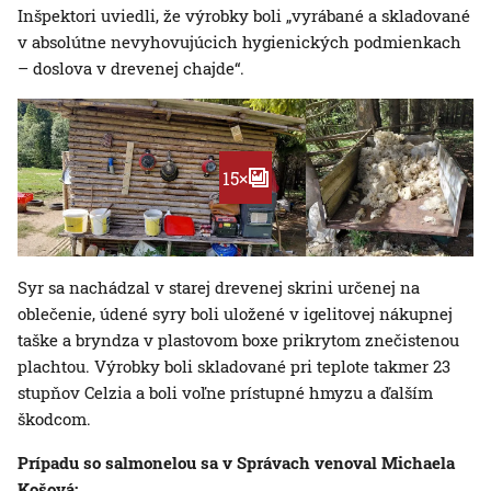
Inšpektori uviedli, že výrobky boli „vyrábané a skladované
v absolútne nevyhovujúcich hygienických podmienkach
– doslova v drevenej chajde“.
15×
Syr sa nachádzal v starej drevenej skrini určenej na
oblečenie, údené syry boli uložené v igelitovej nákupnej
taške a bryndza v plastovom boxe prikrytom znečistenou
plachtou. Výrobky boli skladované pri teplote takmer 23
stupňov Celzia a boli voľne prístupné hmyzu a ďalším
škodcom.
Prípadu so salmonelou sa v Správach venoval Michaela
Košová: