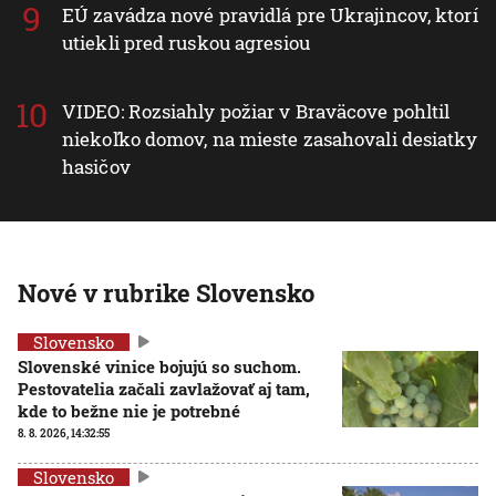
EÚ zavádza nové pravidlá pre Ukrajincov, ktorí
utiekli pred ruskou agresiou
VIDEO: Rozsiahly požiar v Braväcove pohltil
niekoľko domov, na mieste zasahovali desiatky
hasičov
Nové v rubrike Slovensko
Slovensko
Slovenské vinice bojujú so suchom.
Pestovatelia začali zavlažovať aj tam,
kde to bežne nie je potrebné
8. 8. 2026, 14:32:55
Slovensko