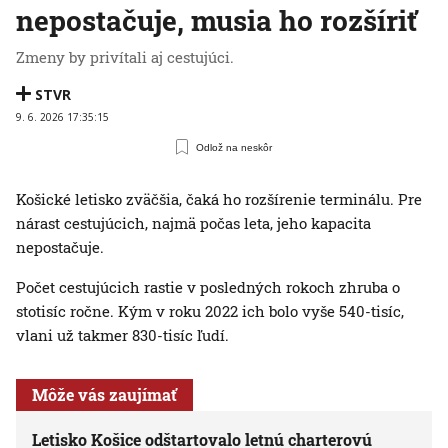
nepostačuje, musia ho rozšíriť
Zmeny by privítali aj cestujúci.
STVR
9. 6. 2026 17:35:15
Odlož na neskôr
Košické letisko zväčšia, čaká ho rozšírenie terminálu. Pre
nárast cestujúcich, najmä počas leta, jeho kapacita
nepostačuje.
Počet cestujúcich rastie v posledných rokoch zhruba o
stotisíc ročne. Kým v roku 2022 ich bolo vyše 540-tisíc,
vlani už takmer 830-tisíc ľudí.
Môže vás zaujímať
Letisko Košice odštartovalo letnú charterovú