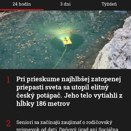
24 hodín
3 dni
Týždeň
Pri prieskume najhlbšej zatopenej
priepasti sveta sa utopil elitný
český potápač. Jeho telo vytiahli z
hĺbky 186 metrov
Seniori sa začínajú zaujímať o rodičovský
príspevok od detí. Daňový úrad ani Sociálna