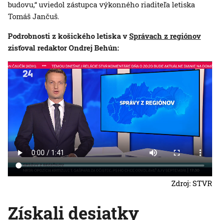
budovu,“ uviedol zástupca výkonného riaditeľa letiska
Tomáš Jančuš.
Podrobnosti z košického letiska v
Správach z regiónov
zisťoval redaktor Ondrej Behún:
Zdroj: STVR
Získali desiatky