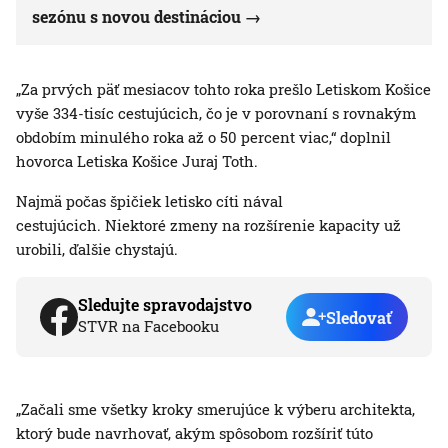
sezónu s novou destináciou
„Za prvých päť mesiacov tohto roka prešlo Letiskom Košice
vyše 334-tisíc cestujúcich, čo je v porovnaní s rovnakým
obdobím minulého roka až o 50 percent viac,“ doplnil
hovorca Letiska Košice Juraj Toth.
Najmä počas špičiek letisko cíti nával
cestujúcich. Niektoré zmeny na rozšírenie kapacity už
urobili, ďalšie chystajú.
Sledujte spravodajstvo
Sledovať
STVR na Facebooku
„Začali sme všetky kroky smerujúce k výberu architekta,
ktorý bude navrhovať, akým spôsobom rozšíriť túto