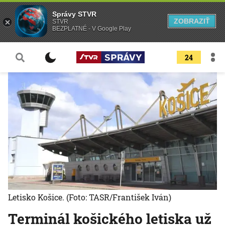
Správy STVR
ZOBRAZIŤ
STVR
BEZPLATNÉ - V Google Play
24
Letisko Košice.
(Foto: TASR/František Iván)
Terminál košického letiska už