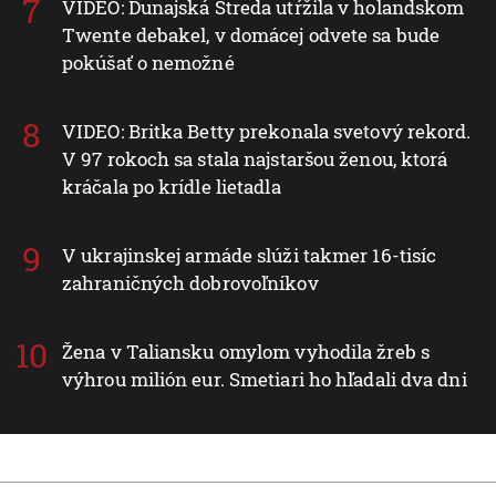
VIDEO: Dunajská Streda utŕžila v holandskom
Twente debakel, v domácej odvete sa bude
pokúšať o nemožné
VIDEO: Britka Betty prekonala svetový rekord.
V 97 rokoch sa stala najstaršou ženou, ktorá
kráčala po krídle lietadla
V ukrajinskej armáde slúži takmer 16-tisíc
zahraničných dobrovoľníkov
Žena v Taliansku omylom vyhodila žreb s
výhrou milión eur. Smetiari ho hľadali dva dni