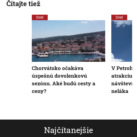
Čítajte tiež
Svet
Svet
Chorvátsko očakáva
V Petrohra
úspešnú dovolenkovú
atrakciu 
sezónu. Aké budú cesty a
návštevník
ceny?
neláka
Najčítanejšie