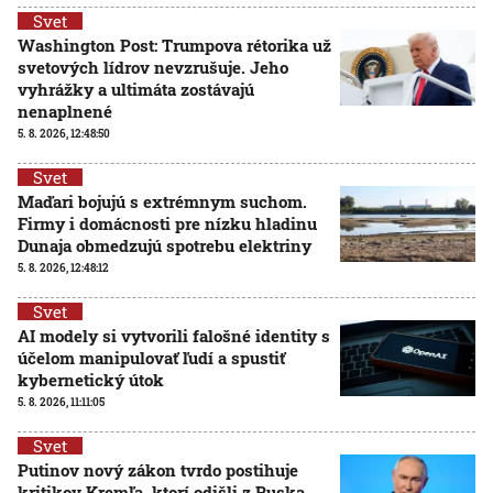
Svet
Washington Post: Trumpova rétorika už
svetových lídrov nevzrušuje. Jeho
vyhrážky a ultimáta zostávajú
nenaplnené
5. 8. 2026, 12:48:50
Svet
Maďari bojujú s extrémnym suchom.
Firmy i domácnosti pre nízku hladinu
Dunaja obmedzujú spotrebu elektriny
5. 8. 2026, 12:48:12
Svet
AI modely si vytvorili falošné identity s
účelom manipulovať ľudí a spustiť
kybernetický útok
5. 8. 2026, 11:11:05
Svet
Putinov nový zákon tvrdo postihuje
kritikov Kremľa, ktorí odišli z Ruska