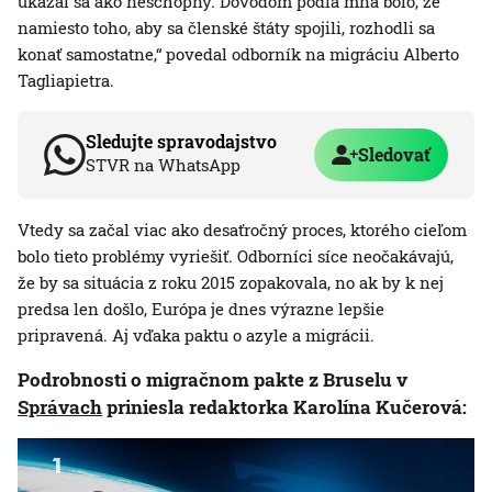
ukázal sa ako neschopný. Dôvodom podľa mňa bolo, že
namiesto toho, aby sa členské štáty spojili, rozhodli sa
konať samostatne,“ povedal odborník na migráciu Alberto
Tagliapietra.
Sledujte spravodajstvo
Sledovať
STVR na WhatsApp
Vtedy sa začal viac ako desaťročný proces, ktorého cieľom
bolo tieto problémy vyriešiť. Odborníci síce neočakávajú,
že by sa situácia z roku 2015 zopakovala, no ak by k nej
predsa len došlo, Európa je dnes výrazne lepšie
pripravená. Aj vďaka paktu o azyle a migrácii.
Podrobnosti o migračnom pakte z Bruselu v
Správach
priniesla redaktorka Karolína Kučerová: