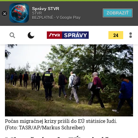
Správy STVR
ZOBRAZIŤ
STVR
BEZPLATNÉ - V Google Play
24
Počas migračnej krízy prišli do EÚ státisíce ľudí.
(Foto: TASR/AP/Markus Schreiber)