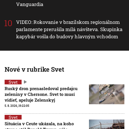
Vanguardia
VIDEO: Rokovanie v brazílskom regionálnom
parlamente prerušila milá návšteva. Skupinka
kapybár vošla do budovy hlavným vchodom
Nové v rubrike Svet
Svet
Ruský dron prenasledoval predajcu
zeleniny v Chersone. Svet to musí
vidieť, apeluje Zelenskyj
5. 8. 2026, 19:22:05
Svet
Situácia v Ceute ukázala, na koho