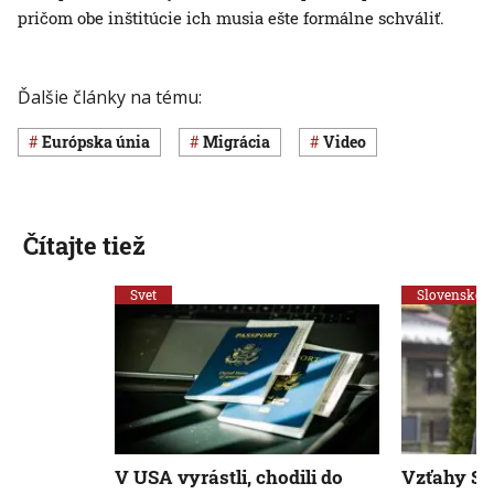
pričom obe inštitúcie ich musia ešte formálne schváliť.
Ďalšie články na tému:
Európska únia
migrácia
Video
Čítajte tiež
Svet
Slovensko
V USA vyrástli, chodili do
Vzťahy Sl