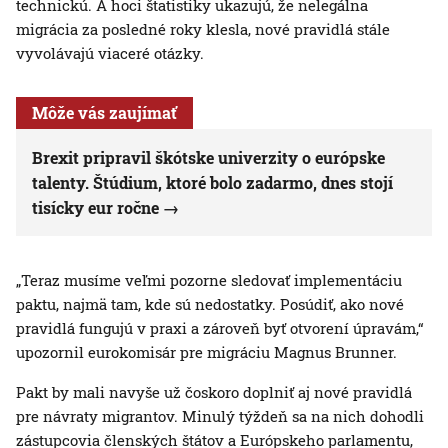
technickú. A hoci štatistiky ukazujú, že nelegálna
migrácia za posledné roky klesla, nové pravidlá stále
vyvolávajú viaceré otázky.
Môže vás zaujímať
Brexit pripravil škótske univerzity o európske
talenty. Štúdium, ktoré bolo zadarmo, dnes stojí
tisícky eur ročne
„Teraz musíme veľmi pozorne sledovať implementáciu
paktu, najmä tam, kde sú nedostatky. Posúdiť, ako nové
pravidlá fungujú v praxi a zároveň byť otvorení úpravám,“
upozornil eurokomisár pre migráciu Magnus Brunner.
Pakt by mali navyše už čoskoro doplniť aj nové pravidlá
pre návraty migrantov. Minulý týždeň sa na nich dohodli
zástupcovia členských štátov a Európskeho parlamentu,