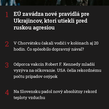
EÚ zavádza nové pravidlá pre
Ukrajincov, ktorí utiekli pred
ruskou agresiou
V Chorvátsku čakali vodiči v kolónach aj 20
hodín. Čo spôsobilo dopravný nával?
Odporca vakcín Robert F. Kennedy mladší
vyzýva na očkovanie. USA čelia rekordnému
počtu prípadov osýpok
Na Slovensku padol nový absolútny rekord
teploty vzduchu