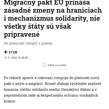
Migračný pakt EÚ prináša
zásadné zmeny na hraniciach
i mechanizmus solidarity, nie
všetky štáty sú však
pripravené
Do platnosti vstúpil v piatok.
STVR
12. 6. 2026 19:28:08
Odlož na neskôr
Po rokoch sporov a rokovaní vstupuje do platnosti nový
pakt o azyle a migrácii. Brusel sľubuje rýchlejšie azylové
konania, väčšiu solidaritu medzi členskými štátmi a v
neposlednom rade aj bezpečnejšiu ochranu vonkajších
hraníc.