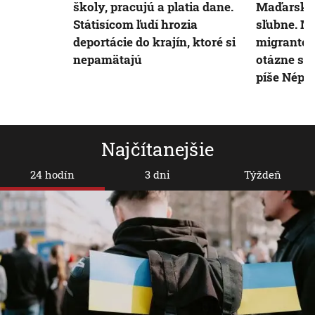
školy, pracujú a platia dane.
Maďarska 
Státisícom ľudí hrozia
sľubne. M
deportácie do krajín, ktoré si
migrantoch
nepamätajú
otázne sú
píše Néps
Najčítanejšie
24 hodín
3 dni
Týždeň