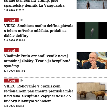
strane stál Donald Trump, píše
španielsky denník La Vanguardia
5. 8. 2026, 15:23:39
Svet
VIDEO: Smútiaca matka delfína plávala
s telom mŕtveho mláďaťa, pridali sa
ďalšie delfíny
5. 8. 2026, 15:20:02
Svet
Vladimir Putin oznámil vznik novej
armádnej zložky. Tvoria ju bezpilotné
systémy
5. 8. 2026, 14:47:04
Svet
VIDEO: Rokovanie v brazílskom
regionálnom parlamente prerušila milá
návšteva. Skupinka kapybár vošla do
budovy hlavným vchodom
5. 8. 2026, 13:53:13