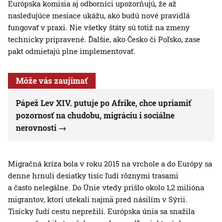
Európska komisia aj odborníci upozorňujú, že až
nasledujúce mesiace ukážu, ako budú nové pravidlá
fungovať v praxi. Nie všetky štáty sú totiž na zmeny
technicky pripravené. Ďalšie, ako Česko či Poľsko, zase
pakt odmietajú plne implementovať.
Môže vás zaujímať
Pápež Lev XIV. putuje po Afrike, chce upriamiť
pozornosť na chudobu, migráciu i sociálne
nerovnosti
Migračná kríza bola v roku 2015 na vrchole a do Európy sa
denne hrnuli desiatky tisíc ľudí rôznymi trasami
a často nelegálne. Do Únie vtedy prišlo okolo 1,2 milióna
migrantov, ktorí utekali najmä pred násilím v Sýrii.
Tisícky ľudí cestu neprežili. Európska únia sa snažila