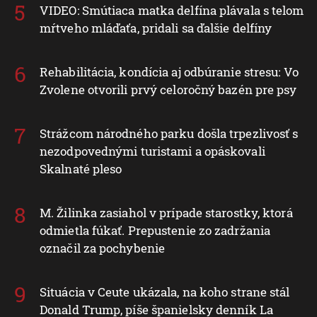
VIDEO: Smútiaca matka delfína plávala s telom
mŕtveho mláďaťa, pridali sa ďalšie delfíny
Rehabilitácia, kondícia aj odbúranie stresu: Vo
Zvolene otvorili prvý celoročný bazén pre psy
Strážcom národného parku došla trpezlivosť s
nezodpovednými turistami a opáskovali
Skalnaté pleso
M. Žilinka zasiahol v prípade starostky, ktorá
odmietla fúkať. Prepustenie zo zadržania
označil za pochybenie
Situácia v Ceute ukázala, na koho strane stál
Donald Trump, píše španielsky denník La