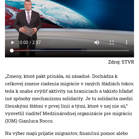
Zdroj: STVR
„Zmeny, ktoré pakt prináša, sú zásadné. Dochádza k
celkovej zmene riadenia migrácie v raných štádiách tokov,
teda k snahe zvýšiť aktivity na hraniciach a takisto hľadať
iné spôsoby mechanizmu solidarity. Je tu solidarita medzi
členskými štátmi v prvej línii a tými, ktoré v nej nie sú,“
vysvetlil riaditeľ Medzinárodnej organizácie pre migráciu
(IOM) Gianluca Rocco.
Na výber majú prijatie migrantov, finančnú pomoc alebo