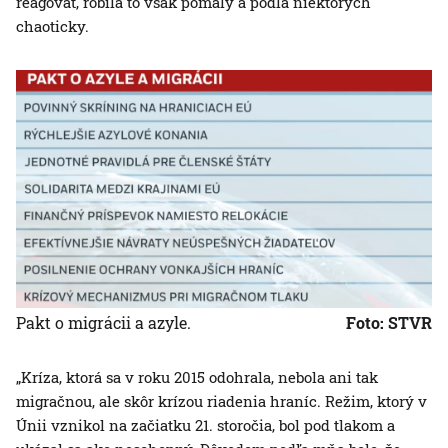
reagovať, robila to však pomaly a podľa niektorých
chaoticky.
Pakt o migrácii a azyle.
Foto: STVR
„Kríza, ktorá sa v roku 2015 odohrala, nebola ani tak
migračnou, ale skôr krízou riadenia hraníc. Režim, ktorý v
Únii vznikol na začiatku 21. storočia, bol pod tlakom a