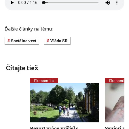
Ďalšie články na tému:
Sociálne veci
vláda SR
Čítajte tiež
Ekonomika
Ekonomika
Rezort práce prišiel s
Seniori sa