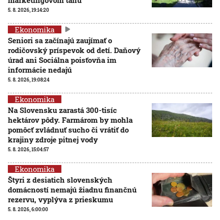
5. 8. 2026, 19:14:20
Ekonomika
Seniori sa začínajú zaujímať o
rodičovský príspevok od detí. Daňový
úrad ani Sociálna poisťovňa im
informácie nedajú
5. 8. 2026, 19:08:24
Ekonomika
Na Slovensku zarastá 300-tisíc
hektárov pôdy. Farmárom by mohla
pomôcť zvládnuť sucho či vrátiť do
krajiny zdroje pitnej vody
5. 8. 2026, 15:04:57
Ekonomika
Štyri z desiatich slovenských
domácností nemajú žiadnu finančnú
rezervu, vyplýva z prieskumu
5. 8. 2026, 6:00:00