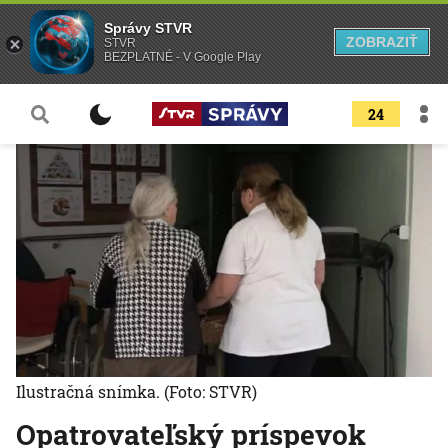
Správy STVR
ZOBRAZIŤ
STVR
BEZPLATNÉ - V Google Play
24
Ilustračná snímka.
(Foto: STVR)
Opatrovateľský príspevok