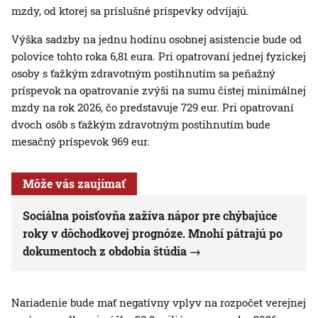
mzdy, od ktorej sa príslušné príspevky odvíjajú.
Výška sadzby na jednu hodinu osobnej asistencie bude od
polovice tohto roka 6,81 eura. Pri opatrovaní jednej fyzickej
osoby s ťažkým zdravotným postihnutím sa peňažný
príspevok na opatrovanie zvýši na sumu čistej minimálnej
mzdy na rok 2026, čo predstavuje 729 eur. Pri opatrovaní
dvoch osôb s ťažkým zdravotným postihnutím bude
mesačný príspevok 969 eur.
Môže vás zaujímať
Sociálna poisťovňa zažíva nápor pre chýbajúce
roky v dôchodkovej prognóze. Mnohí pátrajú po
dokumentoch z obdobia štúdia
Nariadenie bude mať negatívny vplyv na rozpočet verejnej