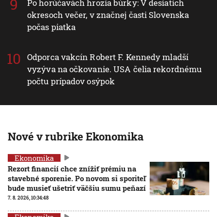
Po horúčavách hrozia búrky: V desiatich
okresoch večer, v značnej časti Slovenska
počas piatka
Odporca vakcín Robert F. Kennedy mladší
vyzýva na očkovanie. USA čelia rekordnému
počtu prípadov osýpok
Nové v rubrike Ekonomika
Ekonomika
Rezort financií chce znížiť prémiu na
stavebné sporenie. Po novom si sporiteľ
bude musieť ušetriť väčšiu sumu peňazí
7. 8. 2026, 10:34:48
Ekonomika