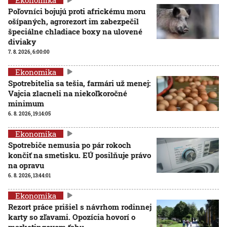
Poľovníci bojujú proti africkému moru
ošípaných, agrorezort im zabezpečil
špeciálne chladiace boxy na ulovené
diviaky
7. 8. 2026, 6:00:00
Ekonomika
Spotrebitelia sa tešia, farmári už menej:
Vajcia zlacneli na niekoľkoročné
minimum
6. 8. 2026, 19:14:05
Ekonomika
Spotrebiče nemusia po pár rokoch
končiť na smetisku. EÚ posilňuje právo
na opravu
6. 8. 2026, 13:44:01
Ekonomika
Rezort práce prišiel s návrhom rodinnej
karty so zľavami. Opozícia hovorí o
marketingovom ťahu