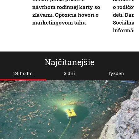
návrhom rodinnej karty so
o rodičov
zľavami. Opozícia hovorí o
detí. Daňo
marketingovom ťahu
Sociálna 
informáci
Najčítanejšie
24 hodín
3 dni
Týždeň