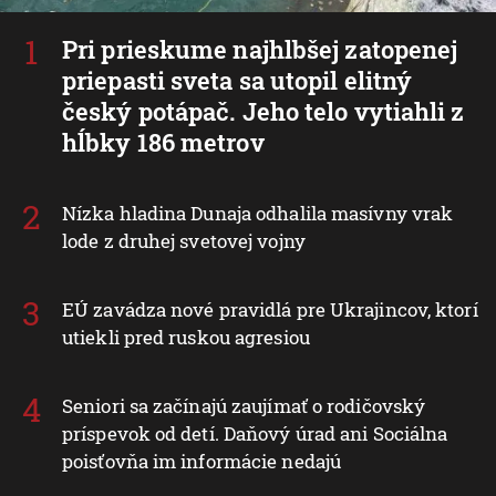
Pri prieskume najhlbšej zatopenej
priepasti sveta sa utopil elitný
český potápač. Jeho telo vytiahli z
hĺbky 186 metrov
Nízka hladina Dunaja odhalila masívny vrak
lode z druhej svetovej vojny
EÚ zavádza nové pravidlá pre Ukrajincov, ktorí
utiekli pred ruskou agresiou
Seniori sa začínajú zaujímať o rodičovský
príspevok od detí. Daňový úrad ani Sociálna
poisťovňa im informácie nedajú