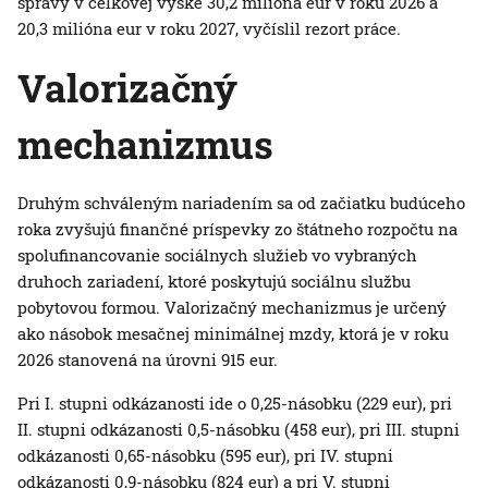
správy v celkovej výške 30,2 milióna eur v roku 2026 a
20,3 milióna eur v roku 2027, vyčíslil rezort práce.
Valorizačný
mechanizmus
Druhým schváleným nariadením sa od začiatku budúceho
roka zvyšujú finančné príspevky zo štátneho rozpočtu na
spolufinancovanie sociálnych služieb vo vybraných
druhoch zariadení, ktoré poskytujú sociálnu službu
pobytovou formou. Valorizačný mechanizmus je určený
ako násobok mesačnej minimálnej mzdy, ktorá je v roku
2026 stanovená na úrovni 915 eur.
Pri I. stupni odkázanosti ide o 0,25-násobku (229 eur), pri
II. stupni odkázanosti 0,5-násobku (458 eur), pri III. stupni
odkázanosti 0,65-násobku (595 eur), pri IV. stupni
odkázanosti 0,9-násobku (824 eur) a pri V. stupni