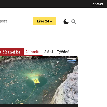
Kontakt
port
Live 24
24 hodín
3 dni
Týždeň
ajčítanejšie