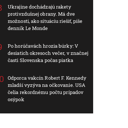
Ukrajine dochádzajú rakety
protivzdušnej obrany. Má dve
možnosti, ako situáciu riešiť, píše
denník Le Monde
Po horúčavách hrozia búrky: V
desiatich okresoch večer, v značnej
časti Slovenska počas piatka
Odporca vakcín Robert F. Kennedy
mladší vyzýva na očkovanie. USA
čelia rekordnému počtu prípadov
osýpok