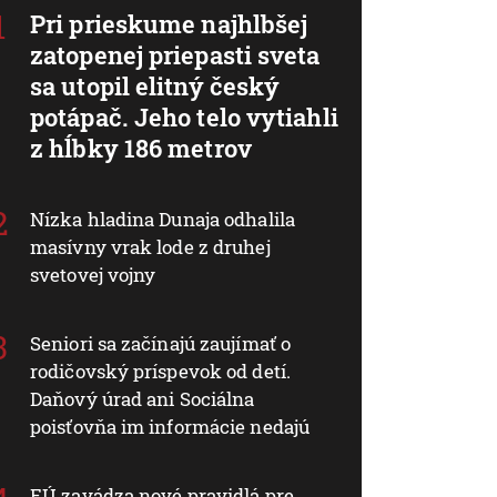
Pri prieskume najhlbšej
zatopenej priepasti sveta
sa utopil elitný český
potápač. Jeho telo vytiahli
z hĺbky 186 metrov
Nízka hladina Dunaja odhalila
masívny vrak lode z druhej
svetovej vojny
Seniori sa začínajú zaujímať o
rodičovský príspevok od detí.
Daňový úrad ani Sociálna
poisťovňa im informácie nedajú
EÚ zavádza nové pravidlá pre