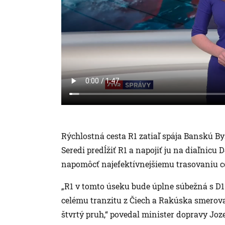
Rýchlostná cesta R1 zatiaľ spája Banskú B
Seredi predĺžiť R1 a napojiť ju na diaľnicu 
napomôcť najefektívnejšiemu trasovaniu c
„R1 v tomto úseku bude úplne súbežná s D1
celému tranzitu z Čiech a Rakúska smerova
štvrtý pruh,“ povedal minister dopravy Joz