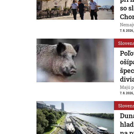
so s
Cho
Nemajú
7. 8. 2026
Sloven
Poľo
ošíp
špec
divi
Majú p
7. 8. 2026
Sloven
Duna
hlad
na p