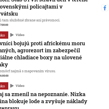
lovenskými policajtami v
rvátsku
 tam služobné zbrane ani právomoci.
, 7:00:00
sko
Video
vníci bojujú proti africkému moru
aných, agrorezort im zabezpečil
iálne chladiace boxy na ulovené
aky
omôcť najmä s mapovaním vírusu.
, 6:00:00
sko
Video
j sa zmenil na nepoznanie. Nízka
ina blokuje lode a zvyšuje náklady
repravu