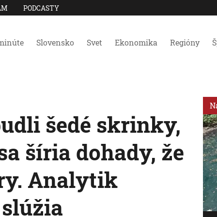
AM
PODCASTY
minúte
Slovensko
Svet
Ekonomika
Regióny
Š
N
budli šedé skrinky,
a šíria dohady, že
ry. Analytik
 slúžia