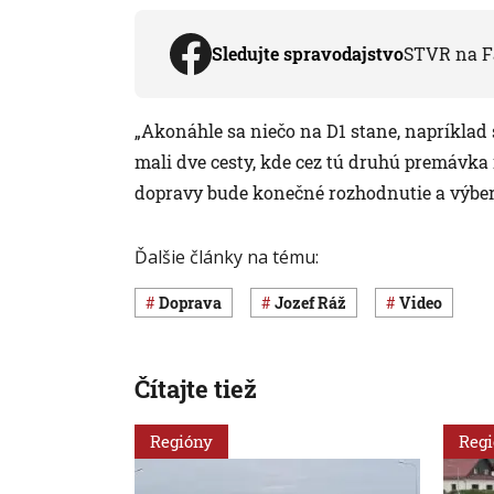
Sledujte spravodajstvo
STVR na F
„Akonáhle sa niečo na D1 stane, napríklad 
mali dve cesty, kde cez tú druhú premávka 
dopravy bude konečné rozhodnutie a výber 
Ďalšie články na tému:
Doprava
Jozef Ráž
Video
Čítajte tiež
Regióny
Reg