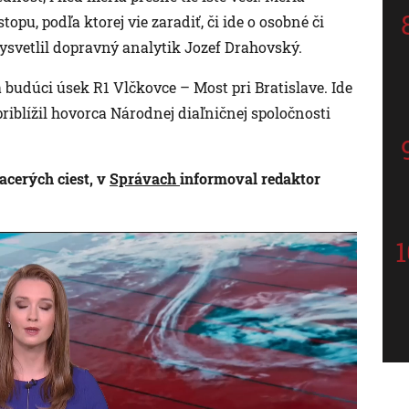
topu, podľa ktorej vie zaradiť, či ide o osobné či
ysvetlil dopravný analytik Jozef Drahovský.
 budúci úsek R1 Vlčkovce – Most pri Bratislave. Ide
riblížil hovorca Národnej diaľničnej spoločnosti
acerých ciest, v
Správach
informoval redaktor