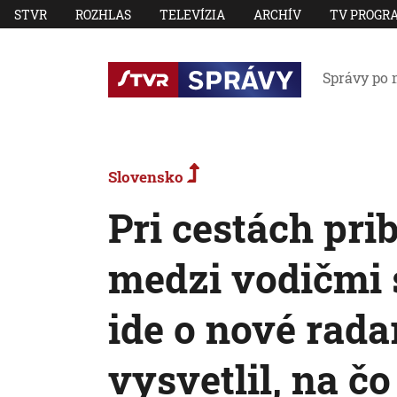
STVR
ROZHLAS
TELEVÍZIA
ARCHÍV
TV PROGR
Správy po 
Slovensko
Pri cestách pri
medzi vodičmi s
ide o nové rada
vysvetlil, na čo