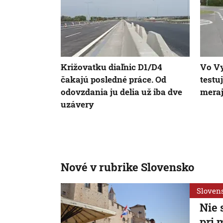
Križovatku diaľnic D1/D4
Vo Vy
čakajú posledné práce. Od
testu
odovzdania ju delia už iba dve
meraj
uzávery
Nové v rubrike Slovensko
Sloven
Nie 
pri 