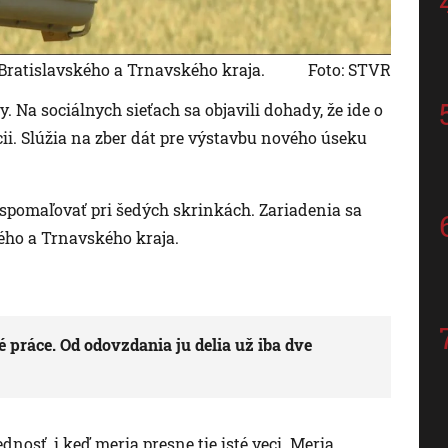
 Bratislavského a Trnavského kraja.
Foto: STVR
. Na sociálnych sieťach sa objavili dohady, že ide o
cii. Slúžia na zber dát pre výstavbu nového úseku
ri spomaľovať pri šedých skrinkách. Zariadenia sa
kého a Trnavského kraja.
 práce. Od odovzdania ju delia už iba dve
dnosť, i keď meria presne tie isté veci. Meria