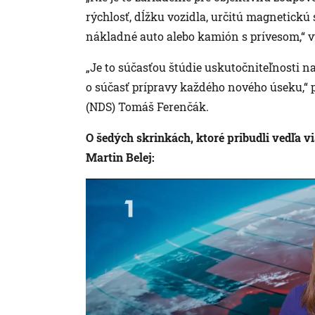
rýchlosť, dĺžku vozidla, určitú magnetickú s
nákladné auto alebo kamión s prívesom,“ v
„Je to súčasťou štúdie uskutočniteľnosti na
o súčasť prípravy každého nového úseku,“ p
(NDS) Tomáš Ferenčák.
O šedých skrinkách, ktoré pribudli vedľa vi
Martin Belej: