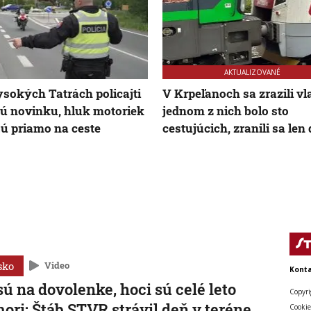
AKTUALIZOVANÉ
sokých Tatrách policajti
V Krpeľanoch sa zrazili vl
jú novinku, hluk motoriek
jednom z nich bolo sto
ú priamo na ceste
cestujúcich, zranili sa len
sko
Video
Konta
sú na dovolenke, hoci sú celé leto
Copyri
mori: Štáb STVR strávil deň v teréne
Cookie