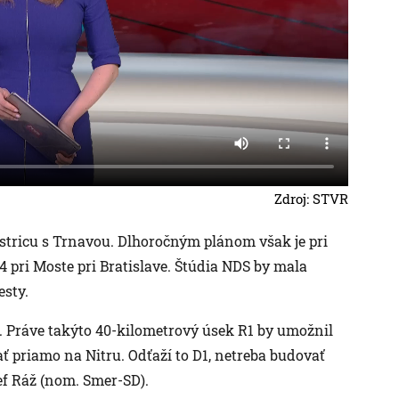
Zdroj: STVR
ystricu s Trnavou. Dlhoročným plánom však je pri
D4 pri Moste pri Bratislave. Štúdia NDS by mala
esty.
. Práve takýto 40-kilometrový úsek R1 by umožnil
ť priamo na Nitru. Odťaží to D1, netreba budovať
ef Ráž (nom. Smer-SD).