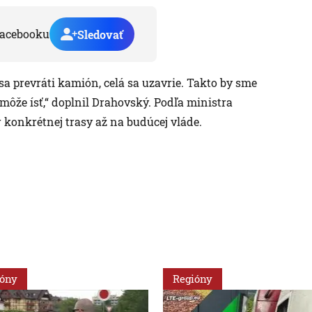
acebooku
Sledovať
sa prevráti kamión, celá sa uzavrie. Takto by sme
môže ísť,“ doplnil Drahovský. Podľa ministra
konkrétnej trasy až na budúcej vláde.
ióny
Regióny