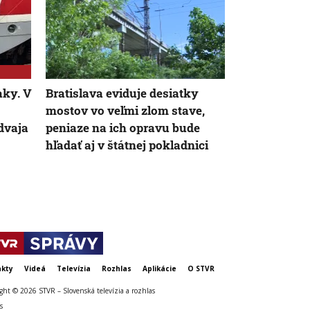
aky. V
Bratislava eviduje desiatky
Nie sú na do
mostov vo veľmi zlom stave,
celé leto pr
 dvaja
peniaze na ich opravu bude
strávil deň v
hľadať aj v štátnej pokladnici
slovenskými
Chorvátsku
kty
Videá
Televízia
Rozhlas
Aplikácie
O STVR
ght © 2026 STVR – Slovenská televízia a rozhlas
s