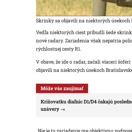
Skrinky sa objavili na niektorých úsekoch
Vedľa niektorých ciest pribudli šedé skrinky
nové radary. Zariadenia však nepatria polí
rýchlostnej cesty R1.
V obave, že ide o radar, začali viacerí šofé
objavili na niektorých úsekoch Bratislavs
Môže vás zaujímať
Križovatku diaľnic D1/D4 čakajú posledné
uzávery
„Nie je to zariadenie pre objektívnu zodpove