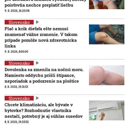
poisťovňa nechce preplatiť liečbu
9. 8. 2026, 16:20:08
Slovensko
Plač a krik dieťaťa ešte nemusí
znamenať vážne zranenie. V takom
prípade pomôže nová zdravotnícka
linka
9. 8. 2026, 8:00:00
Slovensko
Dovolenka sa zmenila na nočnú moru.
Namiesto oddychu prišli štípance,
neporiadok a podozrenie na ploštice
8. 8. 2026, 19:31:53
Slovensko
Chcete klimatizáciu, ale bývate v
bytovke? Rozhodnutie vlastníka
nestačí, potrebný je aj súhlas susedov
8. 8. 2026, 19:25:52