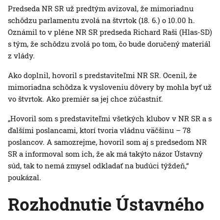
Predseda NR SR už predtým avizoval, že mimoriadnu
schôdzu parlamentu zvolá na štvrtok (18. 6.) o 10.00 h.
Oznámil to v pléne NR SR predseda Richard Raši (Hlas-SD)
s tým, že schôdzu zvolá po tom, čo bude doručený materiál
z vlády.
Ako doplnil, hovoril s predstaviteľmi NR SR. Ocenil, že
mimoriadna schôdza k vysloveniu dôvery by mohla byť už
vo štvrtok. Ako premiér sa jej chce zúčastniť.
„Hovoril som s predstaviteľmi všetkých klubov v NR SR a s
ďalšími poslancami, ktorí tvoria vládnu väčšinu – 78
poslancov. A samozrejme, hovoril som aj s predsedom NR
SR a informoval som ich, že ak má takýto názor Ústavný
súd, tak to nemá zmysel odkladať na budúci týždeň,“
poukázal.
Rozhodnutie Ústavného