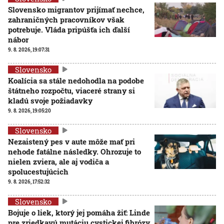
Slovensko migrantov prijímať nechce,
zahraničných pracovníkov však
potrebuje. Vláda pripúšťa ich ďalší
nábor
9. 8. 2026, 19:07:31
Slovensko
Koalícia sa stále nedohodla na podobe
štátneho rozpočtu, viaceré strany si
kladú svoje požiadavky
9. 8. 2026, 19:05:20
Slovensko
Nezaistený pes v aute môže mať pri
nehode fatálne následky. Ohrozuje to
nielen zviera, ale aj vodiča a
spolucestujúcich
9. 8. 2026, 17:52:32
Slovensko
Bojuje o liek, ktorý jej pomáha žiť: Linde
pre zriedkavú mutáciu cystickej fibrózy