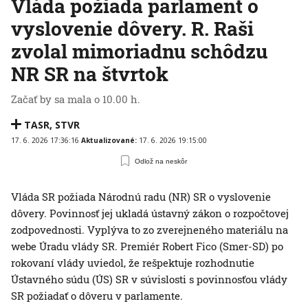
Vláda požiada parlament o
vyslovenie dôvery. R. Raši
zvolal mimoriadnu schôdzu
NR SR na štvrtok
Začať by sa mala o 10.00 h.
TASR
,
STVR
17. 6. 2026 17:36:16
Aktualizované:
17. 6. 2026 19:15:00
Odlož na neskôr
Vláda SR požiada Národnú radu (NR) SR o vyslovenie
dôvery. Povinnosť jej ukladá ústavný zákon o rozpočtovej
zodpovednosti. Vyplýva to zo zverejneného materiálu na
webe Úradu vlády SR. Premiér Robert Fico (Smer-SD) po
rokovaní vlády uviedol, že rešpektuje rozhodnutie
Ústavného súdu (ÚS) SR v súvislosti s povinnosťou vlády
SR požiadať o dôveru v parlamente.