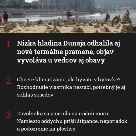
Nízka hladina Dunaja odhalila aj
nové termálne pramene, objav
vyvoláva u vedcov aj obavy
Chcete klimatizáciu, ale bývate v bytovke?
Rozhodnutie vlastníka nestačí, potrebný je aj
súhlas susedov
Dovolenka sa zmenila na nočnú moru.
Namiesto oddychu prišli štípance, neporiadok
a podozrenie na ploštice