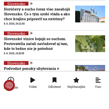
Slovensko
Horúčavy a sucho čoraz viac zasahujú
Slovensko. Čo s tým urobí vláda a ako
chce krajinu pripraviť na extrémy?
8. 8. 2026, 19:22:45
Slovensko
Slovenské vinice bojujú so suchom.
Pestovatelia začali zavlažovať aj tam,
kde to bežne nie je potrebné
8. 8. 2026, 14:32:55
Slovensko
Podvodné ponuky ubytovania v
Chorvátsku: Pár kliknutí na internete a
môžete prísť o peniaze aj dovolenku
8. 8. 2026, 10:51:49
Viac
Videá
Odložené
Najčítanejšie
Po minúte
Slovensko
Hygienici upozorňujú na desiatky nevyhovujúcich
kúpalísk. K najväčším hrozbám patria mykóza a kožné
infekcie