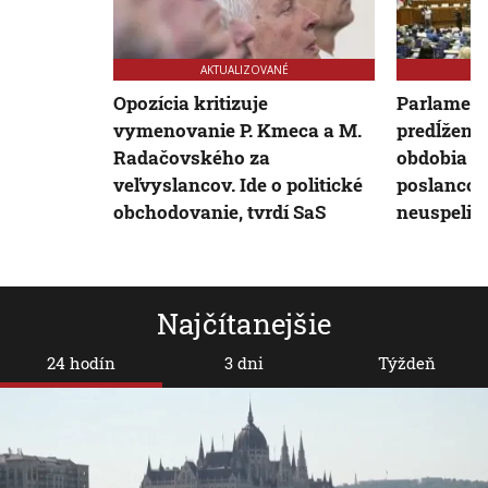
AKTUALIZOVANÉ
Opozícia kritizuje
Parlament
vymenovanie P. Kmeca a M.
predĺženi
Radačovského za
obdobia s
veľvyslancov. Ide o politické
poslancov
obchodovanie, tvrdí SaS
neuspeli 
Najčítanejšie
24 hodín
3 dni
Týždeň