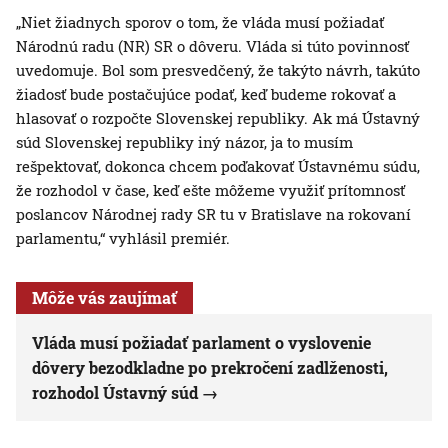
„Niet žiadnych sporov o tom, že vláda musí požiadať
Národnú radu (NR) SR o dôveru. Vláda si túto povinnosť
uvedomuje. Bol som presvedčený, že takýto návrh, takúto
žiadosť bude postačujúce podať, keď budeme rokovať a
hlasovať o rozpočte Slovenskej republiky. Ak má Ústavný
súd Slovenskej republiky iný názor, ja to musím
rešpektovať, dokonca chcem poďakovať Ústavnému súdu,
že rozhodol v čase, keď ešte môžeme využiť prítomnosť
poslancov Národnej rady SR tu v Bratislave na rokovaní
parlamentu,“ vyhlásil premiér.
Môže vás zaujímať
Vláda musí požiadať parlament o vyslovenie
dôvery bezodkladne po prekročení zadlženosti,
rozhodol Ústavný súd