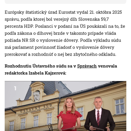
Európsky štatistický úrad Eurostat vydal 21. októbra 2025
správu, podľa ktorej bol verejný dlh Slovenska 59,7
percenta HDP. Poslanci v podaní na ÚS poukázali na to, že
podľa zákona o dlhovej brzde v takomto prípade vláda
požiada NR SR o vyslovenie dôvery. Podľa výkladu súdu
má parlament povinnosť žiadosť o vyslovenie dôvery
prerokovať a rozhodnúť o nej bez zbytočného odkladu.
Rozhodnutiu Ústavného súdu sa v
Správach
venovala
redaktorka Izabela Kajzerová: