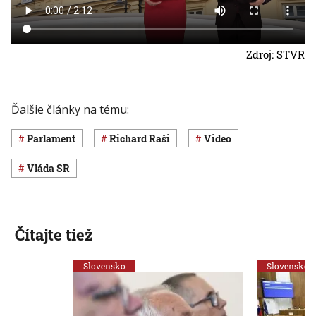
Zdroj: STVR
Ďalšie články na tému:
Parlament
Richard Raši
Video
vláda SR
Čítajte tiež
Slovensko
Slovensko