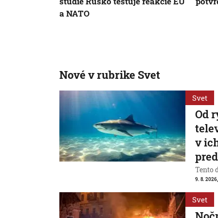
štúdie Rusko testuje reakcie EÚ
potvr
a NATO
Nové v rubrike Svet
Svet
Od r
tele
v ic
pre
Tento 
9. 8. 2026
Svet
Nočn