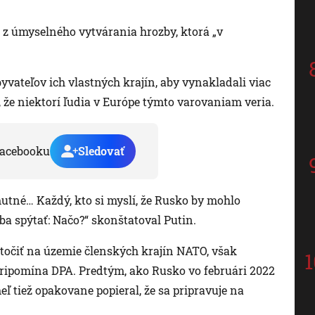
 z úmyselného vytvárania hrozby, ktorá „v
yvateľov ich vlastných krajín, aby vynakladali viac
, že niektorí ľudia v Európe týmto varovaniam veria.
acebooku
Sledovať
mutné… Každý, kto si myslí, že Rusko by mohlo
a spýtať: Načo?“ skonštatoval Putin.
točiť na územie členských krajín NATO, však
pripomína DPA. Predtým, ako Rusko vo februári 2022
ľ tiež opakovane popieral, že sa pripravuje na