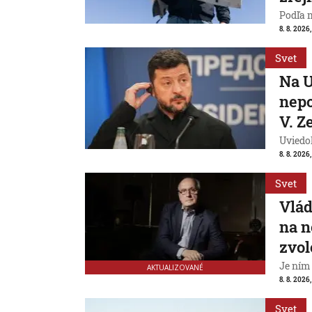
Podľa 
8. 8. 2026,
Svet
Na U
nepo
V. Z
Uviedo
8. 8. 2026,
Svet
Vlád
na n
zvol
Je ním
AKTUALIZOVANÉ
8. 8. 2026,
Svet