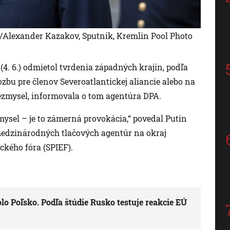
/Alexander Kazakov, Sputnik, Kremlin Pool Photo
(4. 6.) odmietol tvrdenia západných krajín, podľa
bu pre členov Severoatlantickej aliancie alebo na
nezmysel, informovala o tom agentúra DPA.
mysel – je to zámerná provokácia,“ povedal Putin
medzinárodných tlačových agentúr na okraj
ého fóra (SPIEF).
o Poľsko. Podľa štúdie Rusko testuje reakcie EÚ