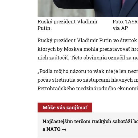
Ruský prezident Vladimir
Foto: TASR
Putin.
via AP
Ruský prezident Vladimir Putin vo štvrtok 
ktorých by Moskva mohla predstavovať hroz
nich zaútočiť. Tieto obvinenia označil za 
„Podľa môjho názoru to však nie je len nez
počas stretnutia so zástupcami hlavných 
Petrohradského medzinárodného ekonomick
Môže vás zaujímať
Najčastejším terčom ruských sabotáží bol
a NATO