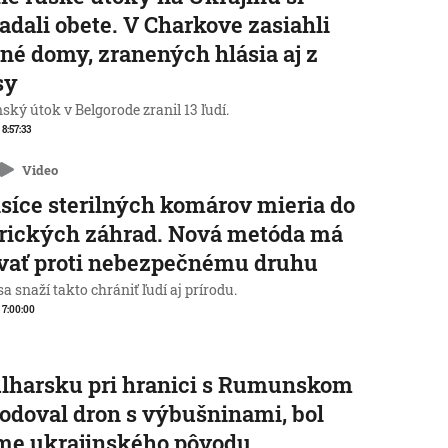
adali obete. V Charkove zasiahli
né domy, zranených hlásia aj z
sy
ský útok v Belgorode zranil 13 ľudí.
 8:57:33
Video
isíce sterilných komárov mieria do
rických záhrad. Nová metóda má
vať proti nebezpečnému druhu
a snaží takto chrániť ľudí aj prírodu.
, 7:00:00
lharsku pri hranici s Rumunskom
odoval dron s výbušninami, bol
me ukrajinského pôvodu