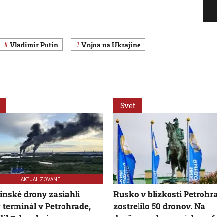
Vladimir Putin
vojna na Ukrajine
Svet
AKTUALIZOVANÉ
inské drony zasiahli
Rusko v blízkosti Petrohr
 terminál v Petrohrade,
zostrelilo 50 dronov. Na