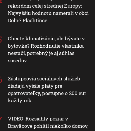
rekordom celej strednej Európy:
Najvyššiu hodnotu namerali v obci
Dolné Plachtince
Chcete klimatizáciu, ale bývate v
bytovke? Rozhodnutie vlastníka
nestačí, potrebný je aj súhlas
susedov
Zástupcovia sociálnych služieb
žiadajú vyššie platy pre
opatrovateľky, postupne o 200 eur
každý rok
VIDEO: Rozsiahly požiar v
Braväcove pohltil niekoľko domov,