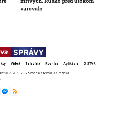
óre
mŕtvych. Rusko pred útokom
mimoriadne
varovalo
Bezpečnostn
kty
Videá
Televízia
Rozhlas
Aplikácie
O STVR
ght © 2026 STVR – Slovenská televízia a rozhlas
s