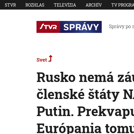
STVR
ROZHLAS
TELEVÍZIA
ARCHÍV
TV PROGR
Správy po 
Svet
Rusko nemá záu
členské štáty N
Putin. Prekvapu
Európania tomu