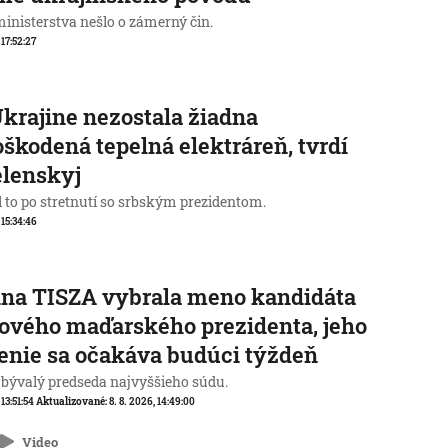
ministerstva nešlo o zámerný čin.
 17:52:27
krajine nezostala žiadna
škodená tepelná elektráreň, tvrdí
elenskyj
l to po stretnutí so srbským prezidentom.
 15:34:46
na TISZA vybrala meno kandidáta
ového maďarského prezidenta, jeho
enie sa očakáva budúci týždeň
 bývalý predseda najvyššieho súdu.
 13:51:54
Aktualizované:
8. 8. 2026, 14:49:00
Video