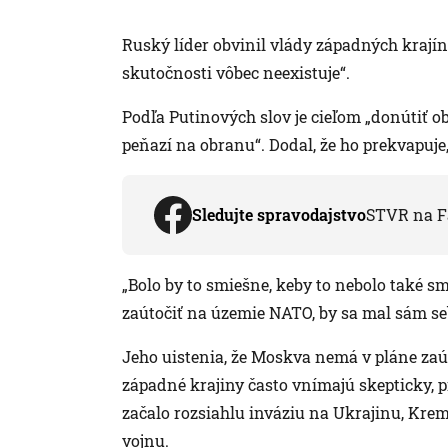
Ruský líder obvinil vlády západných krajín
skutočnosti vôbec neexistuje“.
Podľa Putinových slov je cieľom „donútiť ob
peňazí na obranu“. Dodal, že ho prekvapuje
Sledujte spravodajstvo
STVR na F
„Bolo by to smiešne, keby to nebolo také s
zaútočiť na územie NATO, by sa mal sám seb
Jeho uistenia, že Moskva nemá v pláne zaú
západné krajiny často vnímajú skepticky, 
začalo rozsiahlu inváziu na Ukrajinu, Kreme
vojnu.