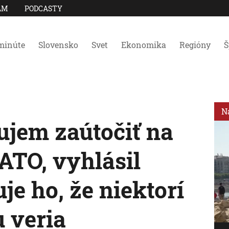
AM
PODCASTY
minúte
Slovensko
Svet
Ekonomika
Regióny
Š
N
jem zaútočiť na
ATO, vyhlásil
je ho, že niektorí
 veria