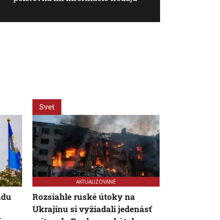
Svet
Svet
AKTUALIZOVANÉ
adu
Rozsiahle ruské útoky na
Pre minulot
Ukrajinu si vyžiadali jedenásť
incident v 