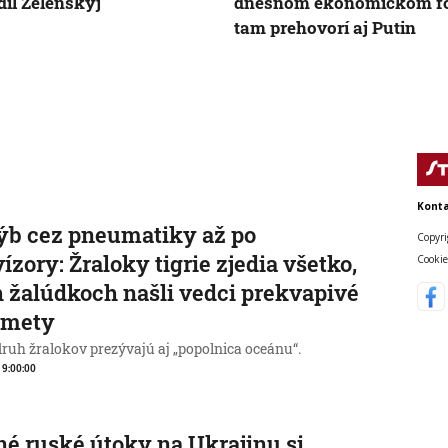
dil Zelenskyj
dnešnom ekonomickom f
tam prehovorí aj Putin
Konta
ýb cez pneumatiky až po
Copyri
vízory: Žraloky tigrie zjedia všetko,
Cookie
h žalúdkoch našli vedci prekvapivé
dmety
druh žralokov prezývajú aj „popolnica oceánu“.
, 9:00:00
é ruské útoky na Ukrajinu si