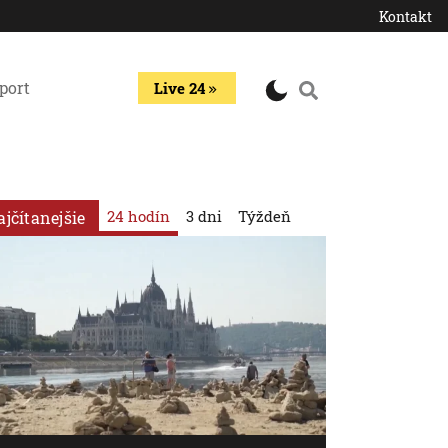
Kontakt
port
Live 24
24 hodín
3 dni
Týždeň
ajčítanejšie