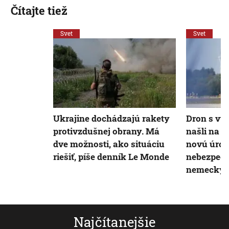
Čítajte tiež
Svet
Svet
Ukrajine dochádzajú rakety
Dron s vý
protivzdušnej obrany. Má
našli na l
dve možnosti, ako situáciu
novú úro
riešiť, píše denník Le Monde
nebezpeče
nemecký m
Najčítanejšie