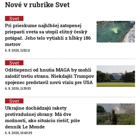
Nové v rubrike Svet
Svet
Pri prieskume najhlbšej zatopenej
priepasti sveta sa utopil elitný český
potápač. Jeho telo vytiahli z hĺbky 186
metrov
6. 8. 2026, 11:52:11
Svet
Odštiepenci od hnutia MAGA by mohli
založiť tretiu stranu. Niekdajší Trumpov
spojenec predstavil novú víziu pre USA
6. 8. 2026, 11:39:53
Svet
Ukrajine dochádzajú rakety
protivzdušnej obrany. Má dve
možnosti, ako situáciu riešiť, píše
denník Le Monde
6. 8. 2026, 10:40:29