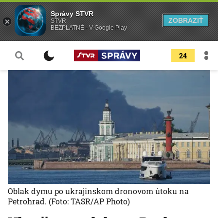
Správy STVR
ZOBRAZIŤ
STVR
BEZPLATNÉ - V Google Play
24
Oblak dymu po ukrajinskom dronovom útoku na
Petrohrad.
(Foto: TASR/AP Photo)