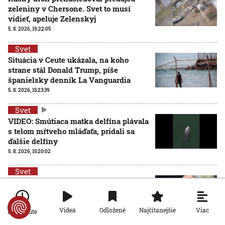
zeleniny v Chersone. Svet to musí
vidieť, apeluje Zelenskyj
5. 8. 2026, 19:22:05
Svet
Situácia v Ceute ukázala, na koho
strane stál Donald Trump, píše
španielsky denník La Vanguardia
5. 8. 2026, 15:23:39
Svet
VIDEO: Smútiaca matka delfína plávala
s telom mŕtveho mláďaťa, pridali sa
ďalšie delfíny
5. 8. 2026, 15:20:02
Svet
Vladimir Putin oznámil vznik novej
armádnej zložky. Tvoria ju bezpilotné
systémy
Viac
Videá
Odložené
Najčítanejšie
Po minúte
5. 8. 2026, 14:47:04