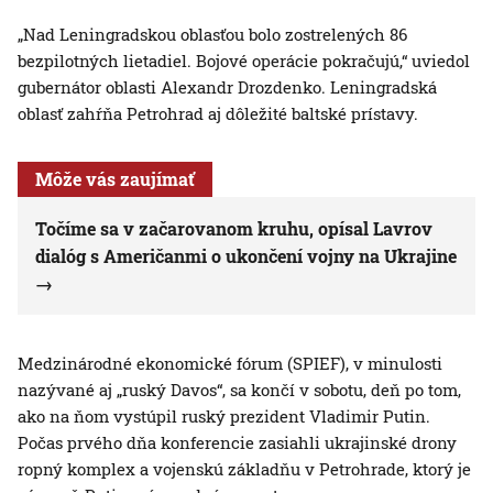
„Nad Leningradskou oblasťou bolo zostrelených 86
bezpilotných lietadiel. Bojové operácie pokračujú,“ uviedol
gubernátor oblasti Alexandr Drozdenko. Leningradská
oblasť zahŕňa Petrohrad aj dôležité baltské prístavy.
Môže vás zaujímať
Točíme sa v začarovanom kruhu, opísal Lavrov
dialóg s Američanmi o ukončení vojny na Ukrajine
Medzinárodné ekonomické fórum (SPIEF), v minulosti
nazývané aj „ruský Davos“, sa končí v sobotu, deň po tom,
ako na ňom vystúpil ruský prezident Vladimir Putin.
Počas prvého dňa konferencie zasiahli ukrajinské drony
ropný komplex a vojenskú základňu v Petrohrade, ktorý je