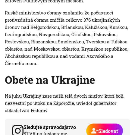
zároveň Putinovým rodným mestom.
Ruské ministerstvo obrany oznámilo, že počas noci
protivzdušná obrana zničila celkovo 376 ukrajinských
dronov nad Belgorodskou, Brianskou, Kalužskou, Kurskou,
Leningradskou, Novgorodskou, Oriolskou, Pskovskou,
Rostovskou, Riazanskou, Smolenskou, Tverskou a Tulskou
oblasťou, nad Moskovskou oblasťou, Krymskou republikou,
Abcházskou republikou a nad vodami Azovského a
Čierneho mora.
Obete na Ukrajine
Na juhu Ukrajiny zase našli telá dvoch mužov, ktorí boli
nezvestní po útoku na Záporožie, uviedol gubernátor
oblasti Ivan Fedorov.
Sledujte spravodajstvo
Sledovať
STVR na Instagrame