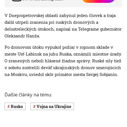
V Dnepropetrovskej oblasti zahynul jeden človek a traja
ďalší utrpeli zranenia pri ruských dronových a
delostreleckých útokoch, napísal na Telegrame gubernátor
Oleksandr Hanža.
Po dronovom útoku vypukol požiar v ropnom sklade v
meste Usť-Labinsk na juhu Ruska, oznámili miestne úrady.
O zranených neboli hlásené žiadne správy. Ruské sily tiež
v sobotu zostrelili deväť ukrajinských dronov smerujúcich
na Moskvu, uviedol skôr primátor mesta Sergej Sobjanin.
Ďalšie články na tému:
Rusko
vojna na Ukrajine