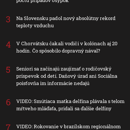
počtu prípadov osýpok
Na Slovensku padol nový absolútny rekord
teploty vzduchu
V Chorvátsku čakali vodiči v kolónach aj 20
hodín. Čo spôsobilo dopravný nával?
Seniori sa začínajú zaujímať o rodičovský
príspevok od detí. Daňový úrad ani Sociálna
poisťovňa im informácie nedajú
VIDEO: Smútiaca matka delfína plávala s telom
mŕtveho mláďaťa, pridali sa ďalšie delfíny
VIDEO: Rokovanie v brazílskom regionálnom