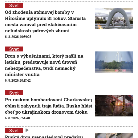
Svet
Od zhodenia atómovej bomby v
Hirošime uplynulo 81 rokov. Starosta
mesta varoval pred zľahčovaním
neľudskosti jadrových zbraní
6. 8. 2026, 10:39:25
Svet
Dron s výbušninami, ktorý našli na
letisku, predstavuje novú úroveň
nebezpečenstva, tvrdí nemecký
minister vnútra
6. 8. 2026, 10:17:42
Svet
Pri ruskom bombardovaní Charkovskej
oblasti zahynuli traja ľudia. Rusko hlási
obeť po ukrajinskom dronovom útoku
6. 8. 2026, 7:54:40
Svet
Ruský dron prenasledoval predajcu