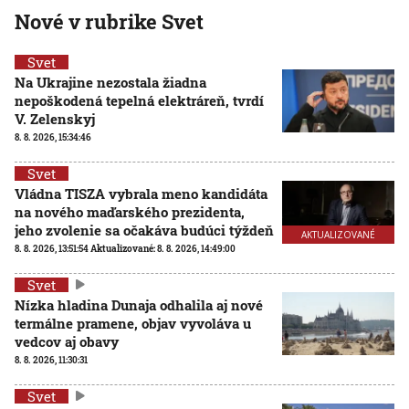
Nové v rubrike Svet
Svet
Na Ukrajine nezostala žiadna
nepoškodená tepelná elektráreň, tvrdí
V. Zelenskyj
8. 8. 2026, 15:34:46
Svet
Vládna TISZA vybrala meno kandidáta
na nového maďarského prezidenta,
jeho zvolenie sa očakáva budúci týždeň
AKTUALIZOVANÉ
8. 8. 2026, 13:51:54
Aktualizované:
8. 8. 2026, 14:49:00
Svet
Nízka hladina Dunaja odhalila aj nové
termálne pramene, objav vyvoláva u
vedcov aj obavy
8. 8. 2026, 11:30:31
Svet