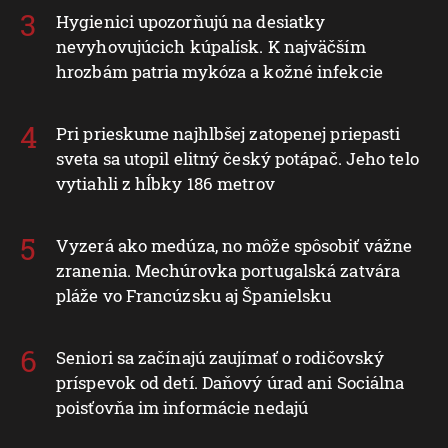
Hygienici upozorňujú na desiatky
nevyhovujúcich kúpalísk. K najväčším
hrozbám patria mykóza a kožné infekcie
Pri prieskume najhlbšej zatopenej priepasti
sveta sa utopil elitný český potápač. Jeho telo
vytiahli z hĺbky 186 metrov
Vyzerá ako medúza, no môže spôsobiť vážne
zranenia. Mechúrovka portugalská zatvára
pláže vo Francúzsku aj Španielsku
Seniori sa začínajú zaujímať o rodičovský
príspevok od detí. Daňový úrad ani Sociálna
poisťovňa im informácie nedajú