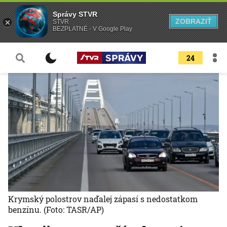
Správy STVR
ZOBRAZIŤ
STVR
BEZPLATNÉ - V Google Play
24
Krymský polostrov naďalej zápasí s nedostatkom
benzínu.
(Foto: TASR/AP)