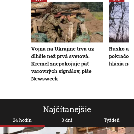
Vojna na Ukrajine trvá už
Rusko a U
dlhšie než prvá svetová.
pokračova
Kremeľ znepokojuje päť
hlásia na
varovných signálov, píše
Newsweek
Najčítanejšie
24 hodín
3 dni
Týždeň