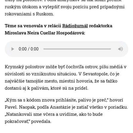
ruským útokom a vylepšiť svoju pozíciu pred prípadnými
rokovaniami s Ruskom.
Téme sa venovala v relácii
Rádiožurnál
redaktorka
Miroslava Neira Cuellar Hospodárová:
Krymský polostrov môže byť čochvíľa ostrov, píšu médiá v
súvislosti so vzniknutou situáciou. V Sevastopole, čo je
najväčšie tamojšie mesto, miestni hovoria, že sa ťažko
dostanú aj k palivám, ktoré sú na prídel.
„Kým sa s kódom znova prihlásite, palivo je preč,“ hovorí
Pavel. Naopak, podľa Anastázie je zatiaľ všetko v poriadku.
„Natankovali sme včera a uvidíme, ako to bude
pokračovať,“ povedala.