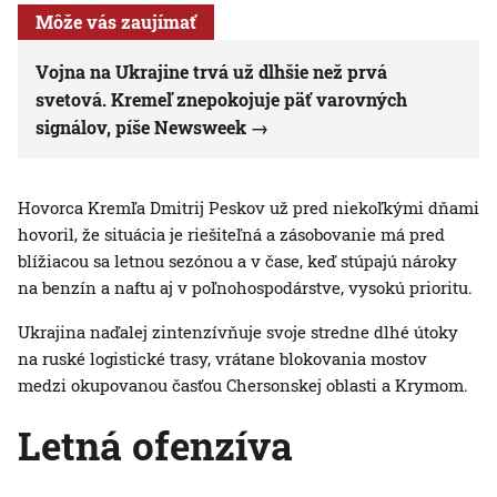
Môže vás zaujímať
Vojna na Ukrajine trvá už dlhšie než prvá
svetová. Kremeľ znepokojuje päť varovných
signálov, píše Newsweek
Hovorca Kremľa Dmitrij Peskov už pred niekoľkými dňami
hovoril, že situácia je riešiteľná a zásobovanie má pred
blížiacou sa letnou sezónou a v čase, keď stúpajú nároky
na benzín a naftu aj v poľnohospodárstve, vysokú prioritu.
Ukrajina naďalej zintenzívňuje svoje stredne dlhé útoky
na ruské logistické trasy, vrátane blokovania mostov
medzi okupovanou časťou Chersonskej oblasti a Krymom.
Letná ofenzíva