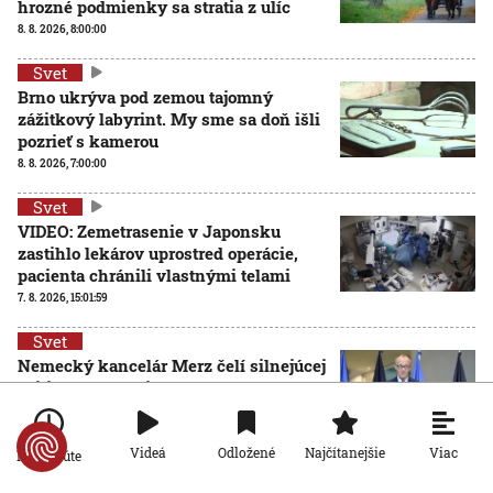
hrozné podmienky sa stratia z ulíc
8. 8. 2026, 8:00:00
Svet
Brno ukrýva pod zemou tajomný
zážitkový labyrint. My sme sa doň išli
pozrieť s kamerou
8. 8. 2026, 7:00:00
Svet
VIDEO: Zemetrasenie v Japonsku
zastihlo lekárov uprostred operácie,
pacienta chránili vlastnými telami
7. 8. 2026, 15:01:59
Svet
Nemecký kancelár Merz čelí silnejúcej
kritike pre štátnickú neschopnosť.
Jeho dôvera v udržanie jednotnosti
klesá
Viac
Videá
Odložené
Najčítanejšie
Po minúte
7. 8. 2026, 14:44:23