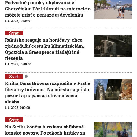
Podvodné ponuky ubytovania v
Chorvátsku: Pár kliknutí na internete a
môžete prísť o peniaze aj dovolenku
8. 8. 2026, 10:51:49
Svet
Rakúsko reaguje na horúčavy, chce
zjednodušiť cestu ku klimatizáciám.
Opozícia a Greenpeace žiadajú iné
riešenia
8. 8. 2026, 10:00:00
Svet
Kniha Dana Browna rozprúdila v Prahe
literárny turizmus. Na miesta sa prišla
pozrieť aj najväčšia streamovacia
služba
8. 8. 2026, 9:00:00
Svet
Na Sicílii končia turistami obľúbené
konské povozy. Po rokoch kritiky za