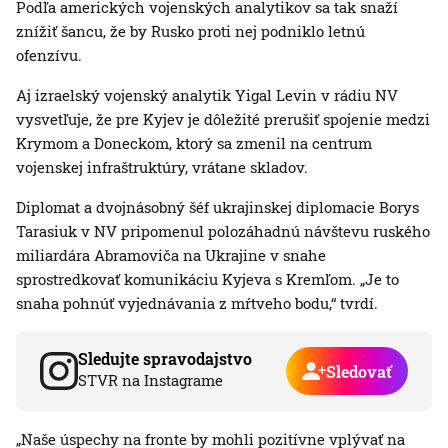
Podľa amerických vojenských analytikov sa tak snaží
znížiť šancu, že by Rusko proti nej podniklo letnú
ofenzívu.
Aj izraelský vojenský analytik Yigal Levin v rádiu NV
vysvetľuje, že pre Kyjev je dôležité prerušiť spojenie medzi
Krymom a Doneckom, ktorý sa zmenil na centrum
vojenskej infraštruktúry, vrátane skladov.
Diplomat a dvojnásobný šéf ukrajinskej diplomacie Borys
Tarasiuk v NV pripomenul polozáhadnú návštevu ruského
miliardára Abramoviča na Ukrajine v snahe
sprostredkovať komunikáciu Kyjeva s Kremľom. „Je to
snaha pohnúť vyjednávania z mŕtveho bodu,“ tvrdí.
Sledujte spravodajstvo
Sledovať
STVR na Instagrame
„Naše úspechy na fronte by mohli pozitívne vplývať na