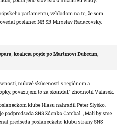
dal, podľa jeho slov išlo o iniciatívu vlády.
rópskeho parlamentu, vzhľadom na to, že som
“ povedal poslanec NR SR Miroslav Radačovský.
špara, koalícia pôjde po Martinovi Dubécim,
senosti, nulové skúsenosti s regiónom a
ky, považujem to za škandál,“ zhodnotil Valášek.
oslaneckom klube Hlasu nahradil Peter Slyško.
e podpredseda SNS Zdenko Čambal. „Mali by sme
enal predseda poslaneckého klubu strany SNS