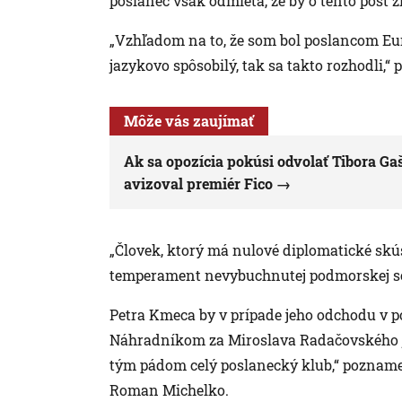
poslanec však odmieta, že by o tento post žia
„Vzhľadom na to, že som bol poslancom Eu
jazykovo spôsobilý, tak sa takto rozhodli,
Môže vás zaujímať
Ak sa opozícia pokúsi odvolať Tibora Ga
avizoval premiér Fico
„Človek, ktorý má nulové diplomatické skú
temperament nevybuchnutej podmorskej sop
Petra Kmeca by v prípade jeho odchodu v p
Náhradníkom za Miroslava Radačovského j
tým pádom celý poslanecký klub,“ poznam
Roman Michelko.