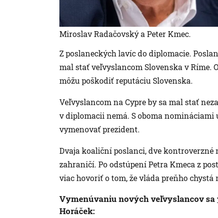
Miroslav Radačovský a Peter Kmec.
Z poslaneckých lavíc do diplomacie. Poslan
mal stať veľvyslancom Slovenska v Ríme. Op
môžu poškodiť reputáciu Slovenska.
Veľvyslancom na Cypre by sa mal stať nez
v diplomacii nemá. S oboma nomináciami už 
vymenovať prezident.
Dvaja koaliční poslanci, dve kontroverzné
zahraničí. Po odstúpení Petra Kmeca z post
viac hovoriť o tom, že vláda preňho chystá
Vymenúvaniu nových veľvyslancov sa
Horáček: