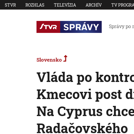
STVR
ROZHLAS
TELEVÍZIA
ARCHÍV
TV PROGR
Správy po 
Slovensko
Vláda po kontr
Kmecovi post d
Na Cyprus chce
Radačovského