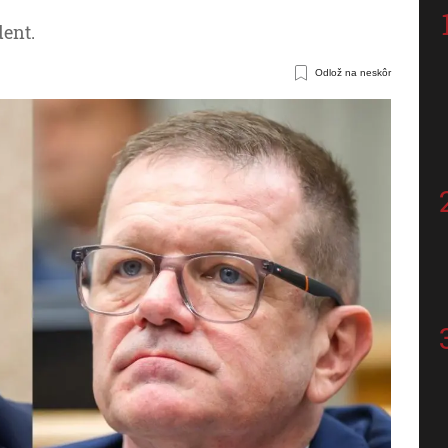
ent.
Odlož na neskôr