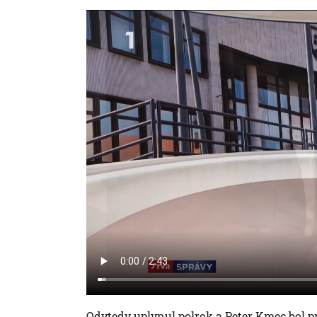
Odvtedy uplynul polrok a Peter Kmec bol p