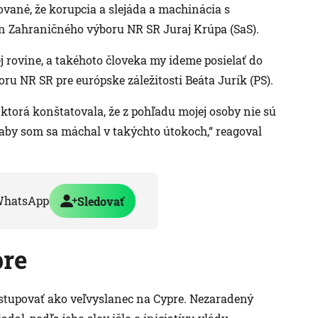
ované, že korupcia a slejáda a machinácia s
en Zahraničného výboru NR SR Juraj Krúpa (SaS).
j rovine, a takéhoto človeka my ideme posielať do
u NR SR pre európske záležitosti Beáta Jurík (PS).
ktorá konštatovala, že z pohľadu mojej osoby nie sú
aby som sa máchal v takýchto útokoch,“ reagoval
WhatsApp
Sledovať
re
tupovať ako veľvyslanec na Cypre. Nezaradený