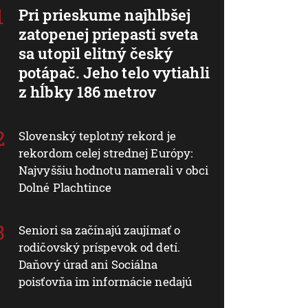
Pri prieskume najhlbšej
zatopenej priepasti sveta
sa utopil elitný český
potápač. Jeho telo vytiahli
z hĺbky 186 metrov
Slovenský teplotný rekord je
rekordom celej strednej Európy:
Najvyššiu hodnotu namerali v obci
Dolné Plachtince
Seniori sa začínajú zaujímať o
rodičovský príspevok od detí.
Daňový úrad ani Sociálna
poisťovňa im informácie nedajú