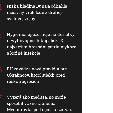
Nízka hladina Dunaja odhalila
masívny vrak lode z druhej
svetovej vojny
Hygienici upozorňujú na desiatky
nevyhovujúcich kúpalísk. K
najväčším hrozbám patria mykóza
a kožné infekcie
EÚ zavádza nové pravidlá pre
Ukrajincov, ktorí utiekli pred
ruskou agresiou
Vyzerá ako medúza, no môže
spôsobiť vážne zranenia.
Mechúrovka portugalská zatvára