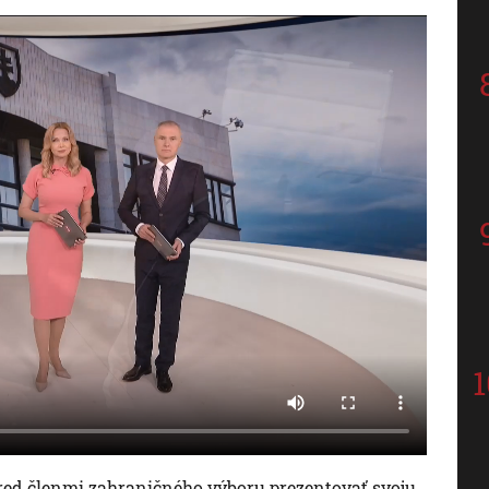
red členmi zahraničného výboru prezentovať svoju