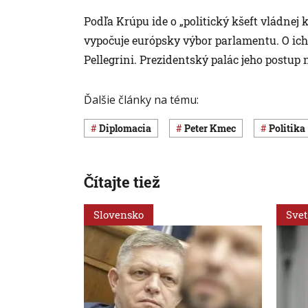
Podľa Krúpu ide o „politický kšeft vládnej
vypočuje európsky výbor parlamentu. O ich
Pellegrini. Prezidentský palác jeho postup
Ďalšie články na tému:
diplomacia
Peter Kmec
Politika
Čítajte tiež
Slovensko
Svet