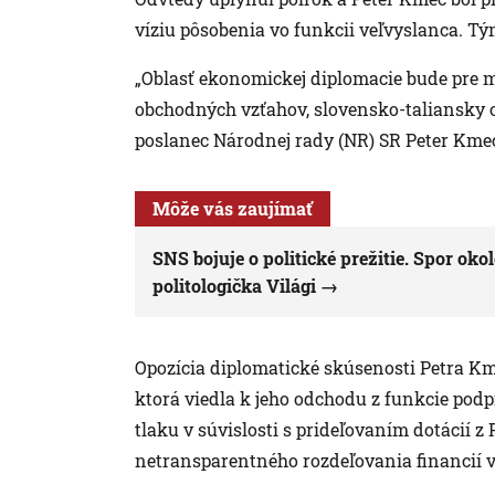
víziu pôsobenia vo funkcii veľvyslanca. Tým 
„Oblasť ekonomickej diplomacie bude pre 
obchodných vzťahov, slovensko-taliansky ob
poslanec Národnej rady (NR) SR Peter Kme
Môže vás zaujímať
SNS bojuje o politické prežitie. Spor oko
politologička Világi
Opozícia diplomatické skúsenosti Petra K
ktorá viedla k jeho odchodu z funkcie podp
tlaku v súvislosti s prideľovaním dotácií z
netransparentného rozdeľovania financií v