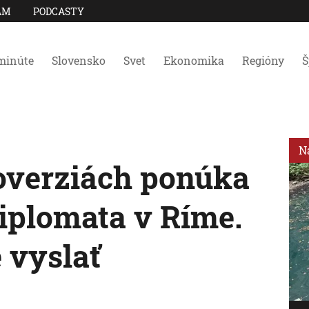
AM
PODCASTY
minúte
Slovensko
Svet
Ekonomika
Regióny
Š
N
overziách ponúka
iplomata v Ríme.
 vyslať