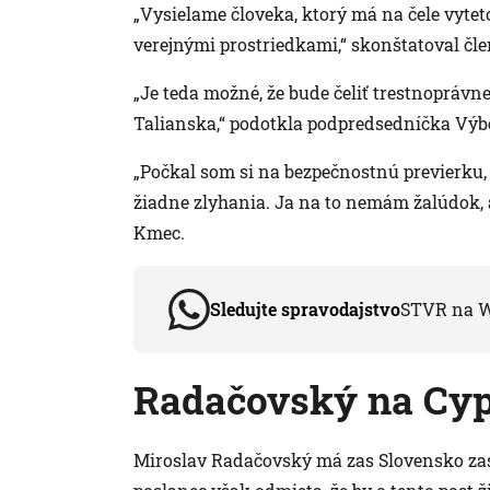
„Vysielame človeka, ktorý má na čele vytet
verejnými prostriedkami,“ skonštatoval čl
„Je teda možné, že bude čeliť trestnoprávne
Talianska,“ podotkla podpredsedníčka Výbor
„Počkal som si na bezpečnostnú previerku, 
žiadne zlyhania. Ja na to nemám žalúdok, 
Kmec.
Sledujte spravodajstvo
STVR na 
Radačovský na Cyp
Miroslav Radačovský má zas Slovensko zas