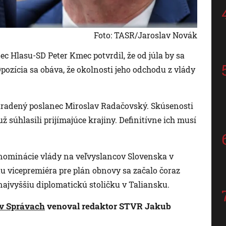
Foto: TASR/Jaroslav Novák
ec Hlasu-SD Peter Kmec potvrdil, že od júla by sa
ozícia sa obáva, že okolnosti jeho odchodu z vlády
aradený poslanec Miroslav Radačovský. Skúsenosti
súhlasili prijímajúce krajiny. Definitívne ich musí
 nominácie vlády na veľvyslancov Slovenska v
u vicepremiéra pre plán obnovy sa začalo čoraz
 najvyššiu diplomatickú stoličku v Taliansku.
v Správach
venoval redaktor STVR Jakub