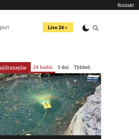
Kontakt
port
Live 24
24 hodín
3 dni
Týždeň
ajčítanejšie