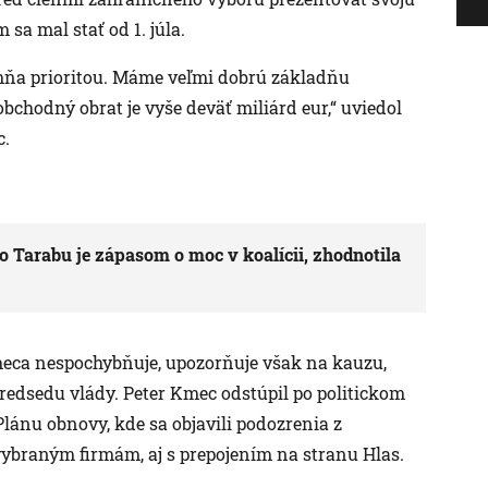
sa mal stať od 1. júla.
mňa prioritou. Máme veľmi dobrú základňu
chodný obrat je vyše deväť miliárd eur,“ uviedol
c.
lo Tarabu je zápasom o moc v koalícii, zhodnotila
meca nespochybňuje, upozorňuje však na kauzu,
redsedu vlády. Peter Kmec odstúpil po politickom
 Plánu obnovy, kde sa objavili podozrenia z
ybraným firmám, aj s prepojením na stranu Hlas.