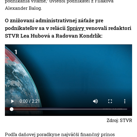
podnikania vítame,“ uviedol podnikateľ z Fiľakova
Alexander Balog.
O znižovaní administratívnej záťaže pre
podnikateľov sa v relácii
Správy
venovali redaktori
STVR Lea Hubová a Radovan Kondrlík:
Zdroj: STVR
Podľa daňovej poradkyne najväčší finančný prínos