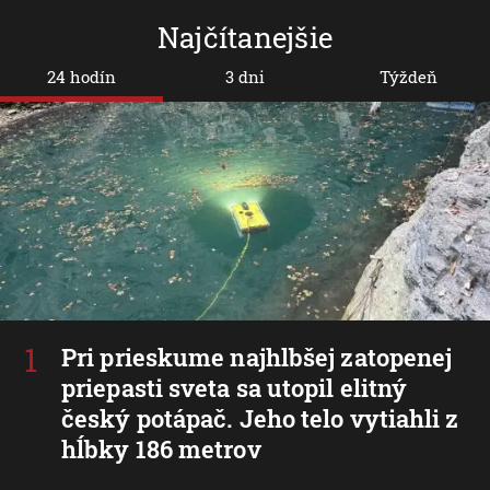
Najčítanejšie
24 hodín
3 dni
Týždeň
Pri prieskume najhlbšej zatopenej
priepasti sveta sa utopil elitný
český potápač. Jeho telo vytiahli z
hĺbky 186 metrov