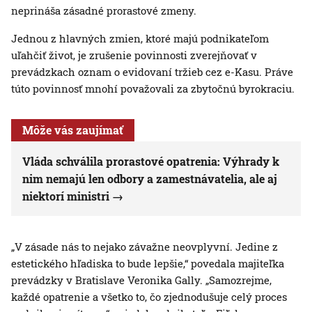
neprináša zásadné prorastové zmeny.
Jednou z hlavných zmien, ktoré majú podnikateľom
uľahčiť život, je zrušenie povinnosti zverejňovať v
prevádzkach oznam o evidovaní tržieb cez e-Kasu. Práve
túto povinnosť mnohí považovali za zbytočnú byrokraciu.
Môže vás zaujímať
Vláda schválila prorastové opatrenia: Výhrady k
nim nemajú len odbory a zamestnávatelia, ale aj
niektorí ministri
„V zásade nás to nejako závažne neovplyvní. Jedine z
estetického hľadiska to bude lepšie,“ povedala majiteľka
prevádzky v Bratislave Veronika Gally. „Samozrejme,
každé opatrenie a všetko to, čo zjednodušuje celý proces