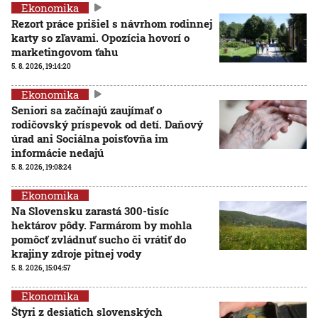
Ekonomika
Rezort práce prišiel s návrhom rodinnej
karty so zľavami. Opozícia hovorí o
marketingovom ťahu
5. 8. 2026, 19:14:20
Ekonomika
Seniori sa začínajú zaujímať o
rodičovský príspevok od detí. Daňový
úrad ani Sociálna poisťovňa im
informácie nedajú
5. 8. 2026, 19:08:24
Ekonomika
Na Slovensku zarastá 300-tisíc
hektárov pôdy. Farmárom by mohla
pomôcť zvládnuť sucho či vrátiť do
krajiny zdroje pitnej vody
5. 8. 2026, 15:04:57
Ekonomika
Štyri z desiatich slovenských