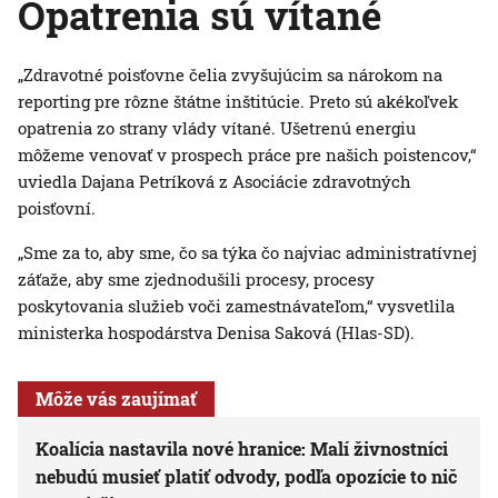
Opatrenia sú vítané
„Zdravotné poisťovne čelia zvyšujúcim sa nárokom na
reporting pre rôzne štátne inštitúcie. Preto sú akékoľvek
opatrenia zo strany vlády vítané. Ušetrenú energiu
môžeme venovať v prospech práce pre našich poistencov,“
uviedla Dajana Petríková z Asociácie zdravotných
poisťovní.
„Sme za to, aby sme, čo sa týka čo najviac administratívnej
záťaže, aby sme zjednodušili procesy, procesy
poskytovania služieb voči zamestnávateľom,“ vysvetlila
ministerka hospodárstva Denisa Saková (Hlas-SD).
Môže vás zaujímať
Koalícia nastavila nové hranice: Malí živnostníci
nebudú musieť platiť odvody, podľa opozície to nič