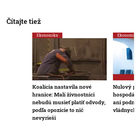
Čítajte tiež
Ekonomika
Ekonomika
Koalícia nastavila nové
Nulový pr
hranice: Malí živnostníci
hospodárs
nebudú musieť platiť odvody,
ani podnik
podľa opozície to nič
vládnych o
nevyrieši