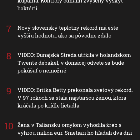
kúpania. Kontroly odhalili zvýšený výskyt
baktérií
Nový slovenský teplotný rekord má ešte
vyššiu hodnotu, ako sa pôvodne zdalo
VIDEO: Dunajská Streda utŕžila v holandskom
Twente debakel, v domácej odvete sa bude
pokúšať o nemožné
VIDEO: Britka Betty prekonala svetový rekord.
V 97 rokoch sa stala najstaršou ženou, ktorá
kráčala po krídle lietadla
Žena v Taliansku omylom vyhodila žreb s
výhrou milión eur. Smetiari ho hľadali dva dni