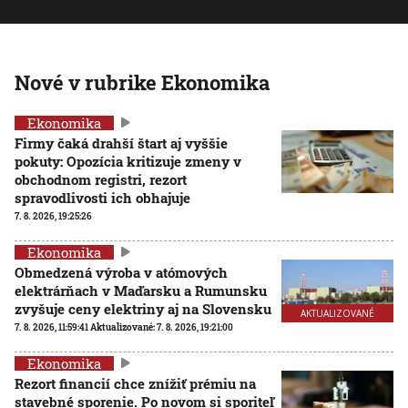
Nové v rubrike Ekonomika
Ekonomika
Firmy čaká drahší štart aj vyššie
pokuty: Opozícia kritizuje zmeny v
obchodnom registri, rezort
spravodlivosti ich obhajuje
7. 8. 2026, 19:25:26
Ekonomika
Obmedzená výroba v atómových
elektrárňach v Maďarsku a Rumunsku
zvyšuje ceny elektriny aj na Slovensku
AKTUALIZOVANÉ
7. 8. 2026, 11:59:41
Aktualizované:
7. 8. 2026, 19:21:00
Ekonomika
Rezort financií chce znížiť prémiu na
stavebné sporenie. Po novom si sporiteľ