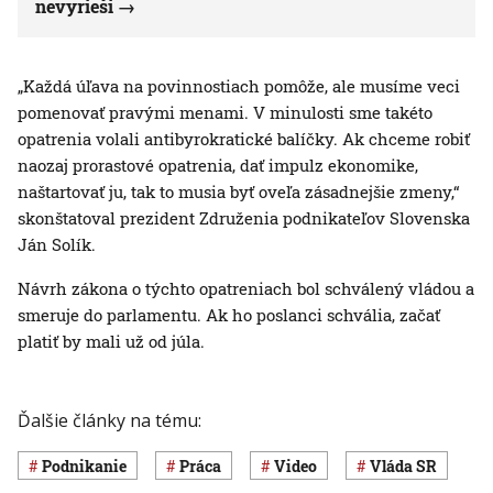
nevyrieši
„Každá úľava na povinnostiach pomôže, ale musíme veci
pomenovať pravými menami. V minulosti sme takéto
opatrenia volali antibyrokratické balíčky. Ak chceme robiť
naozaj prorastové opatrenia, dať impulz ekonomike,
naštartovať ju, tak to musia byť oveľa zásadnejšie zmeny,“
skonštatoval prezident Združenia podnikateľov Slovenska
Ján Solík.
Návrh zákona o týchto opatreniach bol schválený vládou a
smeruje do parlamentu. Ak ho poslanci schvália, začať
platiť by mali už od júla.
Ďalšie články na tému:
Podnikanie
Práca
Video
vláda SR