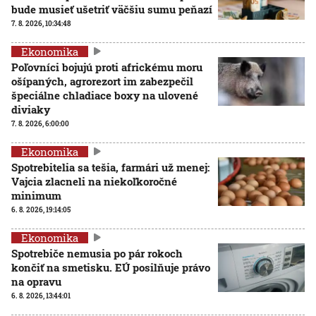
bude musieť ušetriť väčšiu sumu peňazí
7. 8. 2026, 10:34:48
Ekonomika
Poľovníci bojujú proti africkému moru
ošípaných, agrorezort im zabezpečil
špeciálne chladiace boxy na ulovené
diviaky
7. 8. 2026, 6:00:00
Ekonomika
Spotrebitelia sa tešia, farmári už menej:
Vajcia zlacneli na niekoľkoročné
minimum
6. 8. 2026, 19:14:05
Ekonomika
Spotrebiče nemusia po pár rokoch
končiť na smetisku. EÚ posilňuje právo
na opravu
6. 8. 2026, 13:44:01