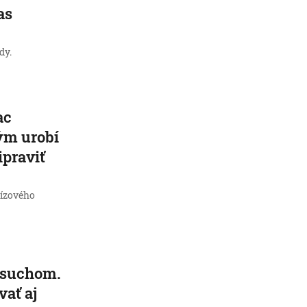
as
dy.
ac
ým urobí
ipraviť
krízového
o suchom.
vať aj