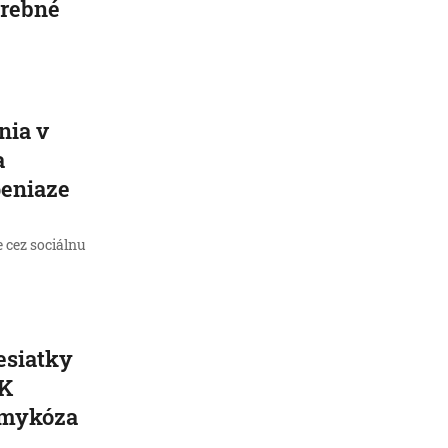
trebné
nia v
a
peniaze
e cez sociálnu
esiatky
 K
 mykóza