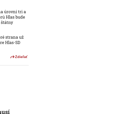
a úrovni tri a
orú Hlas bude
 štátny
oré strana už
pre Hlas-SD
Zdieľať
musí