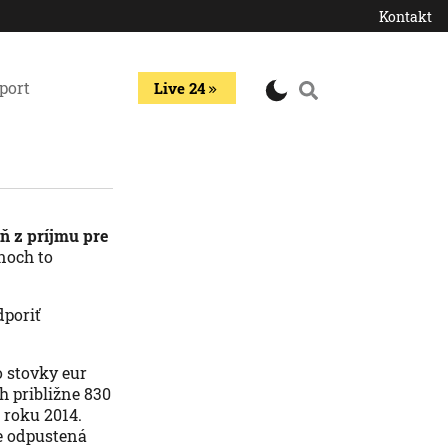
Kontakt
port
Live 24
ň z príjmu pre
noch to
dporiť
o stovky eur
h približne 830
 roku 2014.
ne odpustená