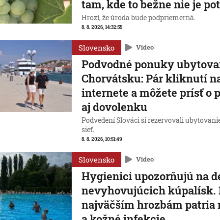
tam, kde to bežne nie je po
Hrozí, že úroda bude podpriemerná.
8. 8. 2026, 14:32:55
Slovensko
Video
Podvodné ponuky ubytova
Chorvátsku: Pár kliknutí n
internete a môžete prísť o 
aj dovolenku
Podvedení Slováci si rezervovali ubytovani
sieť.
8. 8. 2026, 10:51:49
Slovensko
Video
Hygienici upozorňujú na d
nevyhovujúcich kúpalísk.
najväčším hrozbám patria
a kožné infekcie