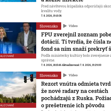
Pred návštevou kúpaliska odporúčajú skon
kvalitu vody.
7. 8. 2026, 19:10:36
Slovensko
Video
FPU zverejnil zoznam pobe
dotácií. Tí tvrdia, že čísla 
fond sa ním snaží prekryť
Podľa ministerky kultúry bolo zverejneni
UALIZOVANÉ
správne.
7. 8. 2026, 18:15:46
Aktualizované:
7. 8. 2026, 19:29:00
Slovensko
Video
Rezort vnútra odmieta tvrd
že nové radary na cestách
pochádzajú z Ruska. Poži
o prešetrenie ich pôvodu
UALIZOVANÉ