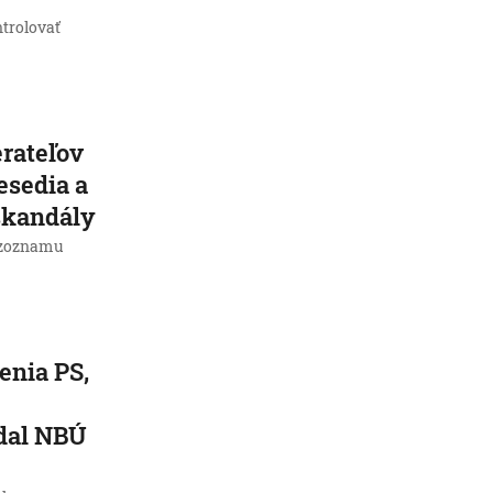
trolovať
rateľov
nesedia a
 škandály
e zoznamu
enia PS,
adal NBÚ