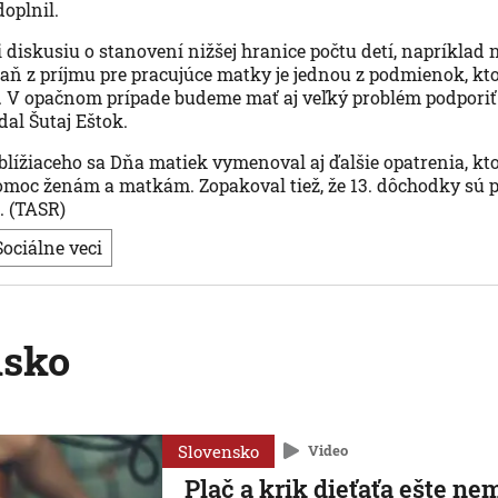
doplnil.
i diskusiu o stanovení nižšej hranice počtu detí, napríklad n
daň z príjmu pre pracujúce matky je jednou z podmienok, kt
ť. V opačnom prípade budeme mať aj veľký problém podporiť
dal Šutaj Eštok.
i blížiaceho sa Dňa matiek vymenoval aj ďalšie opatrenia, kt
omoc ženám a matkám. Zopakoval tiež, že 13. dôchodky sú 
. (TASR)
Sociálne veci
nsko
Slovensko
Video
Plač a krik dieťaťa ešte ne