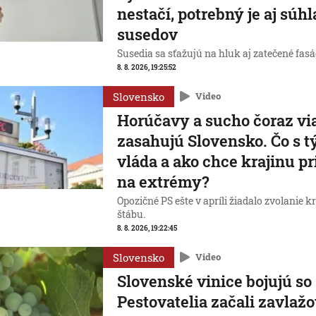
nestačí, potrebný je aj súhl
susedov
Susedia sa sťažujú na hluk aj zatečené fasá
8. 8. 2026, 19:25:52
Slovensko
Video
Horúčavy a sucho čoraz vi
zasahujú Slovensko. Čo s t
vláda a ako chce krajinu pr
na extrémy?
Opozičné PS ešte v apríli žiadalo zvolanie 
štábu.
8. 8. 2026, 19:22:45
Slovensko
Video
Slovenské vinice bojujú s
Pestovatelia začali zavlažo