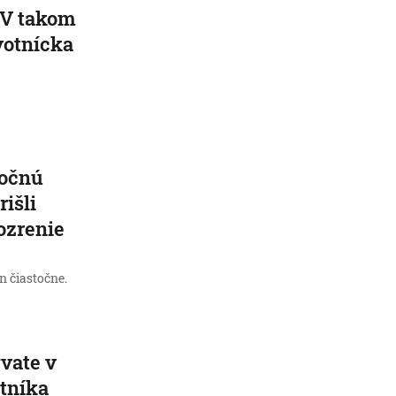
 V takom
votnícka
nočnú
išli
ozrenie
n čiastočne.
ývate v
tníka