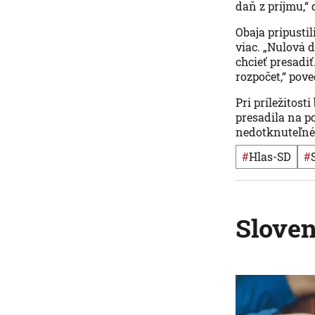
daň z príjmu,“ 
Obaja pripustil
viac. „Nulová 
chcieť presadi
rozpočet,“ pove
Pri príležitost
presadila na p
nedotknuteľné
#
Hlas-SD
#
Slove