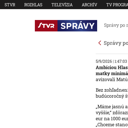
STVR
ROZHLAS
TELEVÍZIA
ARCHÍV
TV PROGR
Správy po 
Správy p
5/9/2026 | 1:47:0
Ambíciou Hlasu
matky minimáln
avizovali Matú
Bez zohľadneni
budúcoročný št
„Máme jasnú am
vyššie,“ zdôra
eur na 1000 eu
„Chceme stanov