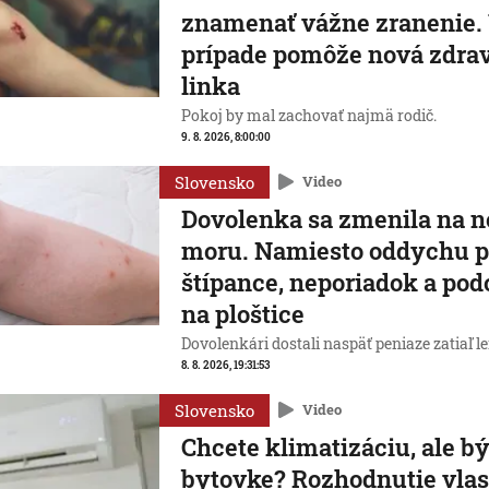
znamenať vážne zranenie.
prípade pomôže nová zdra
linka
Pokoj by mal zachovať najmä rodič.
9. 8. 2026, 8:00:00
Slovensko
Video
Dovolenka sa zmenila na 
moru. Namiesto oddychu pr
štípance, neporiadok a pod
na ploštice
Dovolenkári dostali naspäť peniaze zatiaľ le
8. 8. 2026, 19:31:53
Slovensko
Video
Chcete klimatizáciu, ale b
bytovke? Rozhodnutie vlas