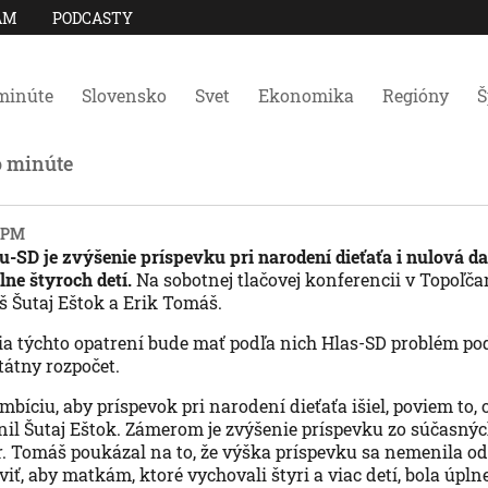
AM
PODCASTY
minúte
Slovensko
Svet
Ekonomika
Regióny
Š
o minúte
3 PM
-SD je zvýšenie príspevku pri narodení dieťaťa i nulová da
e štyroch detí.
Na sobotnej tlačovej konferencii v Topoľča
š Šutaj Eštok a Erik Tomáš.
a týchto opatrení bude mať podľa nich Hlas-SD problém po
átny rozpočet.
bíciu, aby príspevok pri narodení dieťaťa išiel, poviem to, 
znil Šutaj Eštok. Zámerom je zvýšenie príspevku zo súčasnýc
r. Tomáš poukázal na to, že výška príspevku sa nemenila od
iť, aby matkám, ktoré vychovali štyri a viac detí, bola úpl