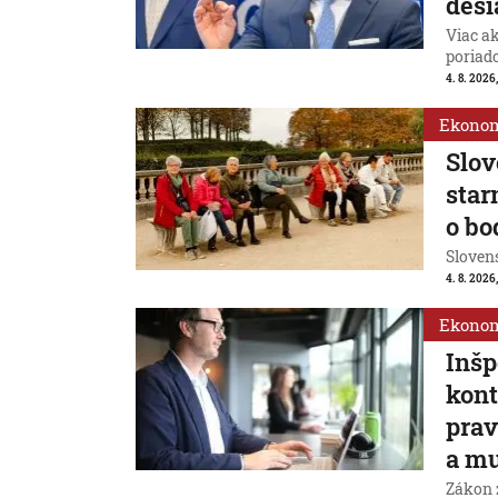
desi
Viac ak
poriad
4. 8. 2026,
Ekono
Slov
star
o bo
Slovens
4. 8. 2026
Ekono
Inšp
kont
prav
a m
Zákon 