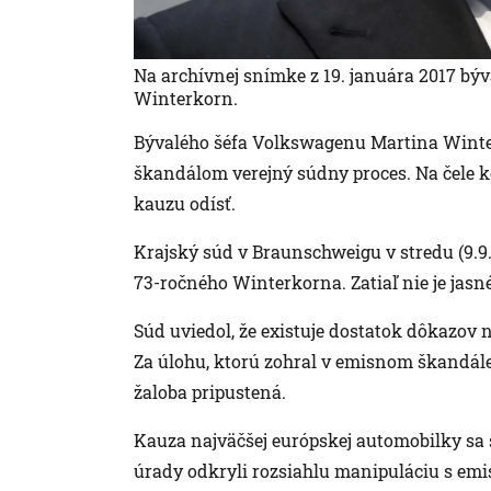
Na archívnej snímke z 19. januára 2017 bý
Winterkorn.
Bývalého šéfa Volkswagenu Martina Winte
škandálom verejný súdny proces. Na čele k
kauzu odísť.
Krajský súd v Braunschweigu v stredu (9.9.
73-ročného Winterkorna. Zatiaľ nie je jasn
Súd uviedol, že existuje dostatok dôkazov
Za úlohu, ktorú zohral v emisnom škandále, 
žaloba pripustená.
Kauza najväčšej európskej automobilky sa 
úrady odkryli rozsiahlu manipuláciu s emi