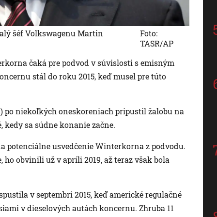
valý šéf Volkswagenu Martin
Foto:
TASR/AP
rkorna čaká pre podvod v súvislosti s emisným
oncernu stál do roku 2015, keď musel pre túto
) po niekoľkých oneskoreniach pripustil žalobu na
é, kedy sa súdne konanie začne.
 na potenciálne usvedčenie Winterkorna z podvodu.
ho obvinili už v apríli 2019, až teraz však bola
spustila v septembri 2015, keď americké regulačné
siami v dieselových autách koncernu. Zhruba 11