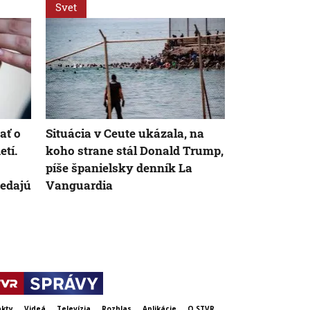
Svet
Svet
ať o
Situácia v Ceute ukázala, na
VIDEO: Smút
etí.
koho strane stál Donald Trump,
plávala s t
píše španielsky denník La
mláďaťa, prid
nedajú
Vanguardia
delfíny
kty
Videá
Televízia
Rozhlas
Aplikácie
O STVR