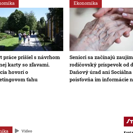
nomika
Ekonomika
t práce prišiel s návrhom
Seniori sa začínajú zaujím
nej karty so zľavami.
rodičovský príspevok od d
cia hovorí o
Daňový úrad ani Sociálna
etingovom ťahu
poisťovňa im informácie 
mika
Video
Konta