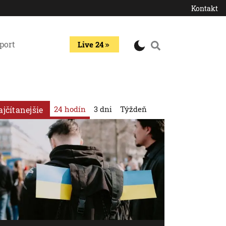
Kontakt
port
Live 24
24 hodín
3 dni
Týždeň
ajčítanejšie