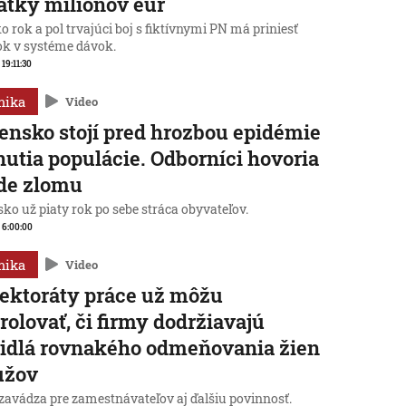
atky miliónov eur
o rok a pol trvajúci boj s fiktívnymi PN má priniesť
ok v systéme dávok.
 19:11:30
mika
Video
ensko stojí pred hrozbou epidémie
nutia populácie. Odborníci hovoria
de zlomu
ko už piaty rok po sebe stráca obyvateľov.
, 6:00:00
mika
Video
ektoráty práce už môžu
rolovať, či firmy dodržiavajú
idlá rovnakého odmeňovania žien
užov
zavádza pre zamestnávateľov aj ďalšiu povinnosť.