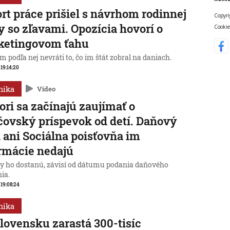
rt práce prišiel s návrhom rodinnej
Copyri
y so zľavami. Opozícia hovorí o
Cookie
ketingovom ťahu
 podľa nej nevráti to, čo im štát zobral na daniach.
 19:14:20
mika
Video
ori sa začínajú zaujímať o
čovský príspevok od detí. Daňový
 ani Sociálna poisťovňa im
rmácie nedajú
dy ho dostanú, závisí od dátumu podania daňového
ia.
, 19:08:24
mika
lovensku zarastá 300-tisíc