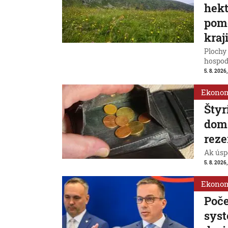
hek
pomô
kraj
Plochy 
hospod
5. 8. 2026,
Ekono
Štyr
domá
reze
Ak úspo
5. 8. 2026
Ekono
Poče
syst