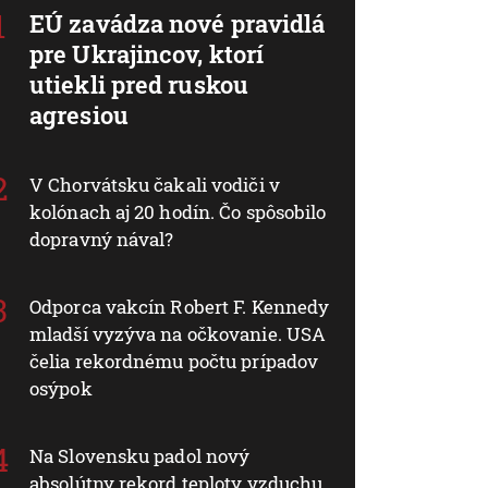
EÚ zavádza nové pravidlá
pre Ukrajincov, ktorí
utiekli pred ruskou
agresiou
V Chorvátsku čakali vodiči v
kolónach aj 20 hodín. Čo spôsobilo
dopravný nával?
Odporca vakcín Robert F. Kennedy
mladší vyzýva na očkovanie. USA
čelia rekordnému počtu prípadov
osýpok
Na Slovensku padol nový
absolútny rekord teploty vzduchu