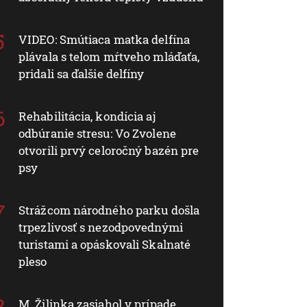
VIDEO: Smútiaca matka delfína
plávala s telom mŕtveho mláďaťa,
pridali sa ďalšie delfíny
Rehabilitácia, kondícia aj
odbúranie stresu: Vo Zvolene
otvorili prvý celoročný bazén pre
psy
Strážcom národného parku došla
trpezlivosť s nezodpovednými
turistami a opáskovali Skalnaté
pleso
M. Žilinka zasiahol v prípade