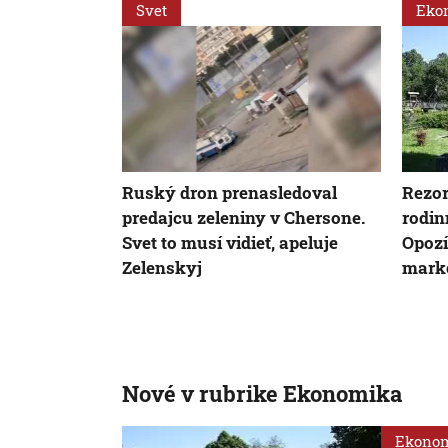
Svet
Eko
Ruský dron prenasledoval
Rezor
predajcu zeleniny v Chersone.
rodin
Svet to musí vidieť, apeluje
Opozí
Zelenskyj
mark
Nové v rubrike Ekonomika
Ekono