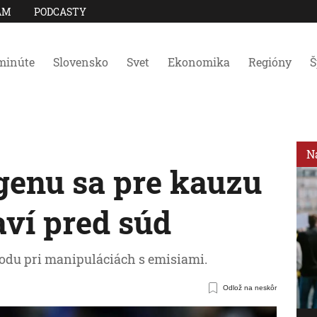
AM
PODCASTY
minúte
Slovensko
Svet
Ekonomika
Regióny
Š
N
enu sa pre kauzu
aví pred súd
odu pri manipuláciách s emisiami.
Odlož na neskôr