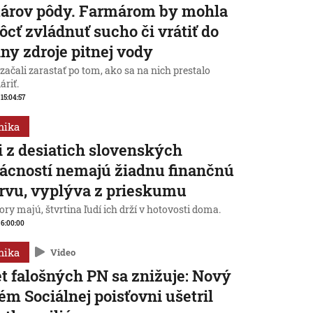
tárov pôdy. Farmárom by mohla
cť zvládnuť sucho či vrátiť do
iny zdroje pitnej vody
začali zarastať po tom, ako sa na nich prestalo
áriť.
 15:04:57
mika
i z desiatich slovenských
cností nemajú žiadnu finančnú
rvu, vyplýva z prieskumu
ry majú, štvrtina ľudí ich drží v hotovosti doma.
, 6:00:00
mika
Video
t falošných PN sa znižuje: Nový
ém Sociálnej poisťovni ušetril