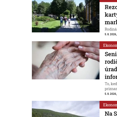
Rezo
kart
mar
Rodinám
5. 8. 2026,
Ekono
Seni
rodi
úrad
info
To, ke
priznan
5. 8. 2026
Ekono
Na S