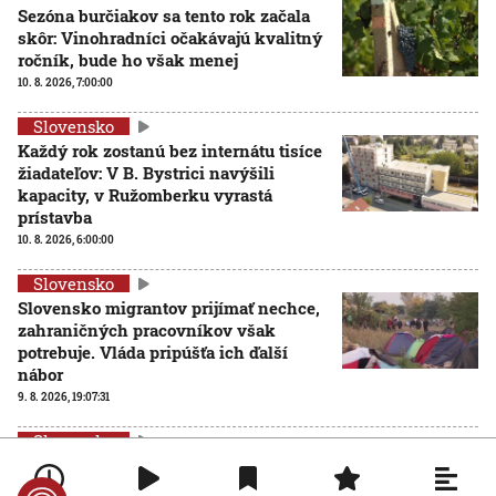
Sezóna burčiakov sa tento rok začala
skôr: Vinohradníci očakávajú kvalitný
ročník, bude ho však menej
10. 8. 2026, 7:00:00
Slovensko
Každý rok zostanú bez internátu tisíce
žiadateľov: V B. Bystrici navýšili
kapacity, v Ružomberku vyrastá
prístavba
10. 8. 2026, 6:00:00
Slovensko
Slovensko migrantov prijímať nechce,
zahraničných pracovníkov však
potrebuje. Vláda pripúšťa ich ďalší
nábor
9. 8. 2026, 19:07:31
Slovensko
Koalícia sa stále nedohodla na podobe
štátneho rozpočtu, viaceré strany si