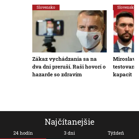
Slovensko
Slovensko
Zákaz vychádzania sa na
Miroslav K
dva dni preruší. Raši hovorí o
testovani
hazarde so zdravím
kapacít
Najčítanejšie
24 hodín
3 dni
Týždeň