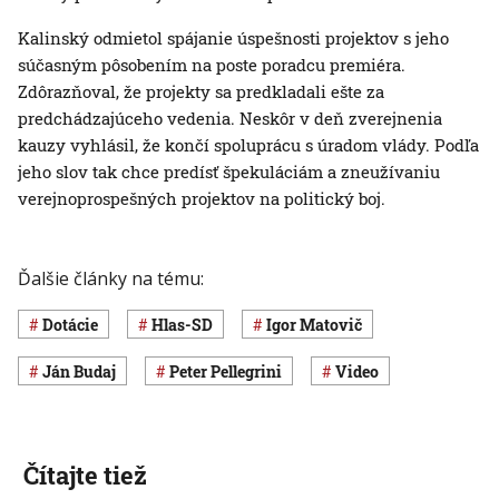
Kalinský odmietol spájanie úspešnosti projektov s jeho
súčasným pôsobením na poste poradcu premiéra.
Zdôrazňoval, že projekty sa predkladali ešte za
predchádzajúceho vedenia. Neskôr v deň zverejnenia
kauzy vyhlásil, že končí spoluprácu s úradom vlády. Podľa
jeho slov tak chce predísť špekuláciám a zneužívaniu
verejnoprospešných projektov na politický boj.
Ďalšie články na tému:
dotácie
Hlas-SD
Igor Matovič
Ján Budaj
Peter Pellegrini
Video
Čítajte tiež