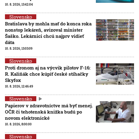
10. 8. 2026, 13:42:04
Slovensko
Bratislava by mohla mať do konca roka
nonstop lekáreň, avizoval minister
Šaško. Lekárnici chcú najprv vidieť
dáta
10. 8. 2026, 13:03:09
Slovensko
Proti dronom aj na výcvik pilotov F-16:
R. Kaliňák chce kúpiť české stíhačky
Skyfox
10. 8. 2026, 12:46:49
Slovensko
Papierov v zdravotníctve má byť menej.
OČR či tehotenská knižka budú po
novom elektronické
10. 8. 2026, 8:00:00
Slovensko