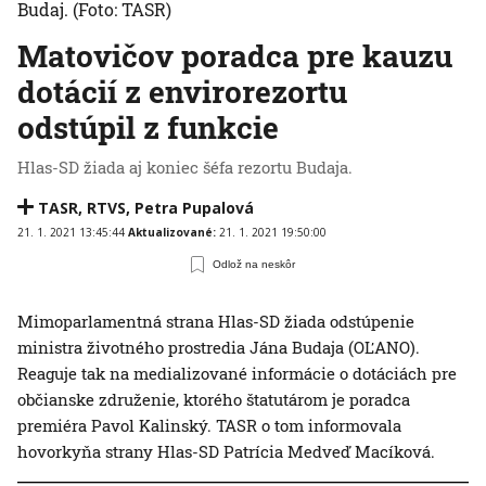
Budaj.
(Foto: TASR)
Matovičov poradca pre kauzu
dotácií z envirorezortu
odstúpil z funkcie
Hlas-SD žiada aj koniec šéfa rezortu Budaja.
TASR
,
RTVS
,
Petra Pupalová
21. 1. 2021 13:45:44
Aktualizované:
21. 1. 2021 19:50:00
Odlož na neskôr
Mimoparlamentná strana Hlas-SD žiada odstúpenie
ministra životného prostredia Jána Budaja (OĽANO).
Reaguje tak na medializované informácie o dotáciách pre
občianske združenie, ktorého štatutárom je poradca
premiéra Pavol Kalinský. TASR o tom informovala
hovorkyňa strany Hlas-SD Patrícia Medveď Macíková.