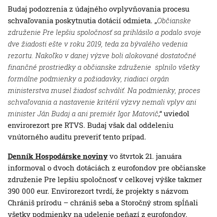
Budaj podozrenia z údajného ovplyvňovania procesu
schvaľovania poskytnutia dotácií odmieta. „
Občianske
združenie Pre lepšiu spoločnosť sa prihlásilo a podalo svoje
dve žiadosti ešte v roku 2019, teda za bývalého vedenia
rezortu. Nakoľko v danej výzve boli alokované dostatočné
finančné prostriedky a občianske združenie splnilo všetky
formálne podmienky a požiadavky, riadiaci orgán
ministerstva musel žiadosť schváliť. Na podmienky, proces
schvaľovania a nastavenie kritérií výzvy nemali vplyv ani
minister Ján Budaj a ani premiér Igor Matovič
,“ uviedol
envirorezort pre RTVS. Budaj však dal oddeleniu
vnútorného auditu preveriť tento prípad.
Denník Hospodárske noviny
vo štvrtok 21. januára
informoval o dvoch dotáciách z eurofondov pre občianske
združenie Pre lepšiu spoločnosť v celkovej výške takmer
390 000 eur. Envirorezort tvrdí, že projekty s názvom
Chrániš prírodu – chrániš seba a Storočný strom spĺňali
všetky podmienky na udelenie peňazí z eurofondov.