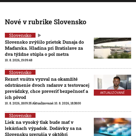
Nové v rubrike Slovensko
Slovensko
Slovensko zvýšilo prietok Dunaja do
Maďarska. Hladina pri Bratislave za
dva týždne stúpla o pol metra
10. 8. 2026, 19:09:48
Slovensko
Rezort vnútra vyzval na okamžité
odstránenie dvoch radarov z testovacej
prevádzky, chce preveriť bezpečnosť a
AKTUALIZOVANÉ
ich pôvod
10. 8. 2026, 18:09:35
Aktualizované:
10. 8. 2026, 18:38:00
Slovensko
Liek na vysoký tlak bude mať v
lekárňach výpadok. Dodávky sa na
Slovensku prerušia v októbri