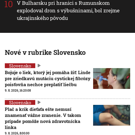
V Bulharsku pri hranici s Rumunskom
explodoval dron s výbušninami, bol zrejme
ukrajinského pôvodu
Nové v rubrike Slovensko
Slovensko
Bojuje o liek, ktorý jej pomáha žiť: Linde
pre zriedkavú mutáciu cystickej fibrózy
poisťovňa nechce preplatiť liečbu
9. 8. 2026, 16:20:08
Slovensko
Plač a krik dieťaťa ešte nemusí
znamenať vážne zranenie. V takom
prípade pomôže nová zdravotnícka
linka
9. 8. 2026, 8:00:00