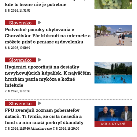
kde to bežne nie je potrebné
8. 8. 2026, 14:32:55
Slovensko
Podvodné ponuky ubytovania v
Chorvátsku: Pár kliknutí na internete a
môžete prísť o peniaze aj dovolenku
8. 8. 2026, 10:51:49
Slovensko
Hygienici upozorňujú na desiatky
nevyhovujúcich kúpalísk. K najväčším
hrozbám patria mykóza a kožné
infekcie
7. 8. 2026, 19:10:36
Slovensko
FPU zverejnil zoznam poberateľov
dotácií. Tí tvrdia, že čísla nesedia a
fond sa ním snaží prekryť škandály
AKTUALIZOVANÉ
7. 8. 2026, 18:15:46
Aktualizované:
7. 8. 2026, 19:29:00