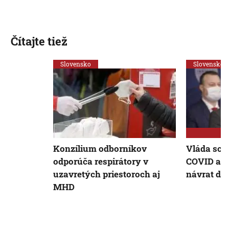
Čítajte tiež
Slovensko
Slovensko
Konzílium odborníkov
Vláda schv
odporúča respirátory v
COVID aut
uzavretých priestoroch aj
návrat det
MHD