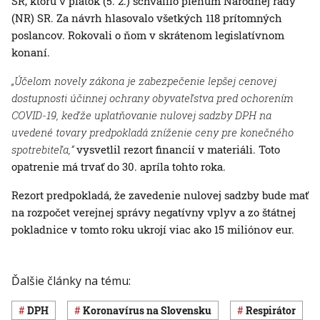
SR, ktorú v piatok (5. 2.) schválilo plénum Národnej rady
(NR) SR. Za návrh hlasovalo všetkých 118 prítomných
poslancov. Rokovali o ňom v skrátenom legislatívnom
konaní.
„Účelom novely zákona je zabezpečenie lepšej cenovej
dostupnosti účinnej ochrany obyvateľstva pred ochorením
COVID-19, keďže uplatňovanie nulovej sadzby DPH na
uvedené tovary predpokladá zníženie ceny pre konečného
spotrebiteľa,“
vysvetlil rezort financií v materiáli. Toto
opatrenie má trvať do 30. apríla tohto roka.
Rezort predpokladá, že zavedenie nulovej sadzby bude mať
na rozpočet verejnej správy negatívny vplyv a zo štátnej
pokladnice v tomto roku ukrojí viac ako 15 miliónov eur.
Ďalšie články na tému:
DPH
koronavírus na Slovensku
respirátor