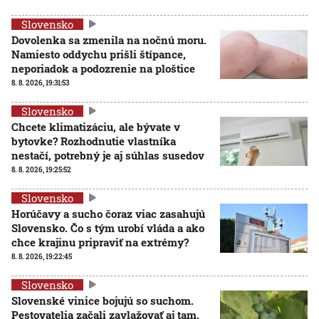
Slovensko
Dovolenka sa zmenila na nočnú moru.
Namiesto oddychu prišli štípance,
neporiadok a podozrenie na ploštice
8. 8. 2026, 19:31:53
Slovensko
Chcete klimatizáciu, ale bývate v
bytovke? Rozhodnutie vlastníka
nestačí, potrebný je aj súhlas susedov
8. 8. 2026, 19:25:52
Slovensko
Horúčavy a sucho čoraz viac zasahujú
Slovensko. Čo s tým urobí vláda a ako
chce krajinu pripraviť na extrémy?
8. 8. 2026, 19:22:45
Slovensko
Slovenské vinice bojujú so suchom.
Pestovatelia začali zavlažovať aj tam,