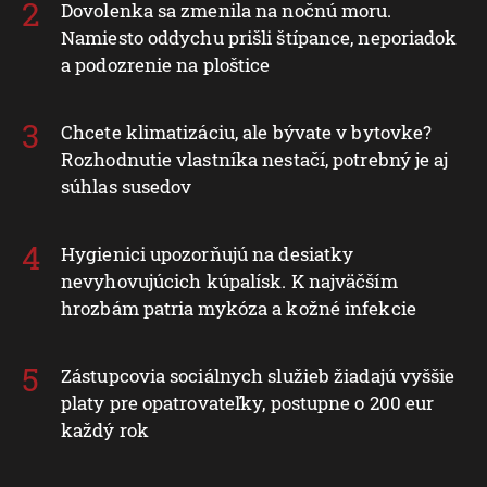
Dovolenka sa zmenila na nočnú moru.
Namiesto oddychu prišli štípance, neporiadok
a podozrenie na ploštice
Chcete klimatizáciu, ale bývate v bytovke?
Rozhodnutie vlastníka nestačí, potrebný je aj
súhlas susedov
Hygienici upozorňujú na desiatky
nevyhovujúcich kúpalísk. K najväčším
hrozbám patria mykóza a kožné infekcie
Zástupcovia sociálnych služieb žiadajú vyššie
platy pre opatrovateľky, postupne o 200 eur
každý rok