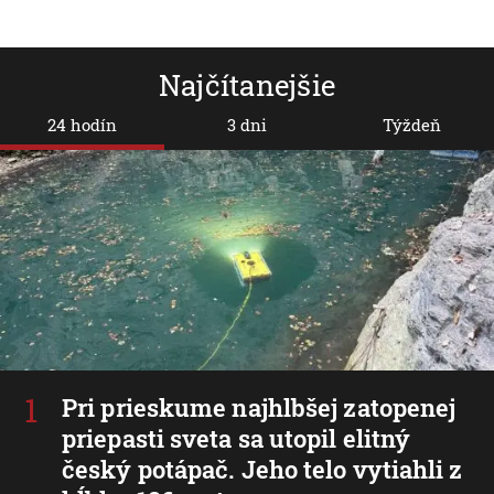
Najčítanejšie
24 hodín
3 dni
Týždeň
Pri prieskume najhlbšej zatopenej
priepasti sveta sa utopil elitný
český potápač. Jeho telo vytiahli z