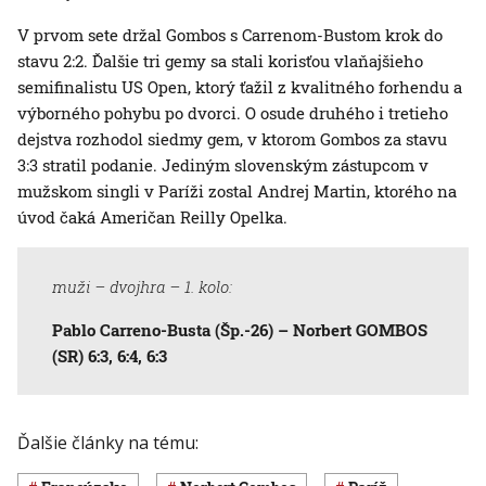
V prvom sete držal Gombos s Carrenom-Bustom krok do
stavu 2:2. Ďalšie tri gemy sa stali korisťou vlaňajšieho
semifinalistu US Open, ktorý ťažil z kvalitného forhendu a
výborného pohybu po dvorci. O osude druhého i tretieho
dejstva rozhodol siedmy gem, v ktorom Gombos za stavu
3:3 stratil podanie. Jediným slovenským zástupcom v
mužskom singli v Paríži zostal Andrej Martin, ktorého na
úvod čaká Američan Reilly Opelka.
muži – dvojhra – 1. kolo:
Pablo Carreno-Busta (Šp.-26) – Norbert GOMBOS
(SR) 6:3, 6:4, 6:3
Ďalšie články na tému: