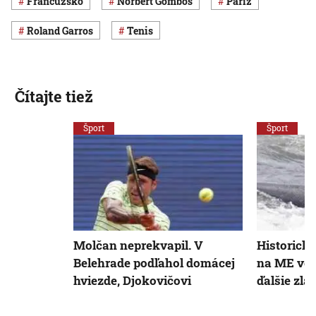
Francúzsko
Norbert Gombos
Paríž
Roland Garros
Tenis
Čítajte tiež
Šport
Šport
Molčan neprekvapil. V
Historický
Belehrade podľahol domácej
na ME vo 
hviezde, Djokovičovi
ďalšie zla