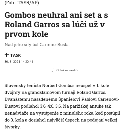
(Foto: TASR/AP)
Gombos neuhral ani set a s
Roland Garros sa lúči už v
prvom kole
Nad jeho sily bol Carreno-Busta.
TASR
30. 5. 2021 14:20:41
Odlož na neskôr
Slovenský tenista Norbert Gombos neuspel v 1. kole
dvojhry na grandslamovom turnaji Roland Garros.
Dvanástemu nasadenému Španielovi Pablovi Carrenovi-
Bustovi podľahol 3:6, 4:6, 3:6. Na parížskej antuke tak
nenadviaže na vystúpenie z minulého roka, keď postúpil
do 3. kola a dosiahol najväčší úspech na podujatí veľkej
štvorky.