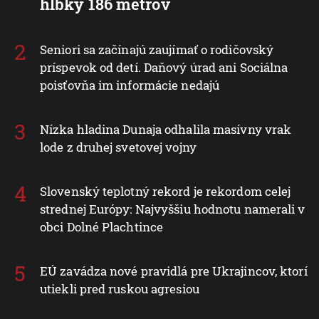
hĺbky 186 metrov
Seniori sa začínajú zaujímať o rodičovský
príspevok od detí. Daňový úrad ani Sociálna
poisťovňa im informácie nedajú
Nízka hladina Dunaja odhalila masívny vrak
lode z druhej svetovej vojny
Slovenský teplotný rekord je rekordom celej
strednej Európy: Najvyššiu hodnotu namerali v
obci Dolné Plachtince
EÚ zavádza nové pravidlá pre Ukrajincov, ktorí
utiekli pred ruskou agresiou