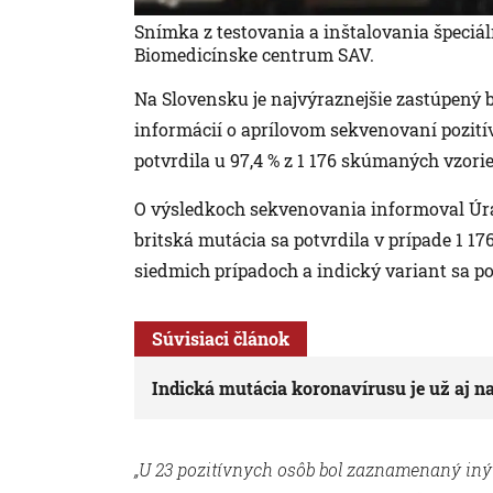
Snímka z testovania a inštalovania špeciál
Biomedicínske centrum SAV.
Na Slovensku je najvýraznejšie zastúpený b
informácií o aprílovom sekvenovaní pozití
potvrdila u 97,4 % z 1 176 skúmaných vzorie
O výsledkoch sekvenovania informoval Úrad
britská mutácia sa potvrdila v prípade 1 17
siedmich prípadoch a indický variant sa po
Súvisiaci článok
Indická mutácia koronavírusu je už aj na
„U 23 pozitívnych osôb bol zaznamenaný iný