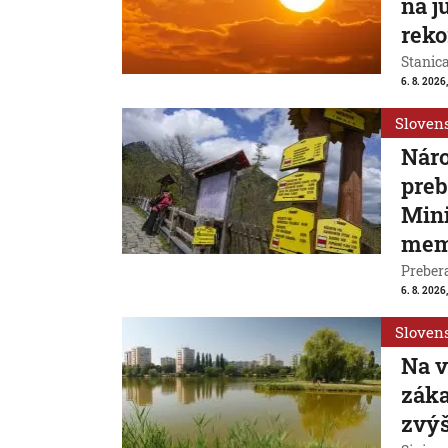
na j
reko
Stanic
6. 8. 2026
Sloven
Náro
preb
Mini
mem
Prebera
6. 8. 2026,
Sloven
Na v
záka
zvýš