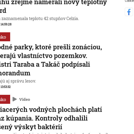
uhu zrejme namerali nový teplotný
Cookie
rd
a zaznamenala teplotu 42 stupňov Celzia.
, 14:59:28
sko
dné parky, ktoré prešli zonáciou,
erajú vlastníctvo pozemkov.
stri Taraba a Takáč podpísali
orandum
jú aj správu lesov.
 13:53:32
sko
Video
iacerých vodných plochách platí
z kúpania. Kontroly odhalili
ený výskyt baktérií