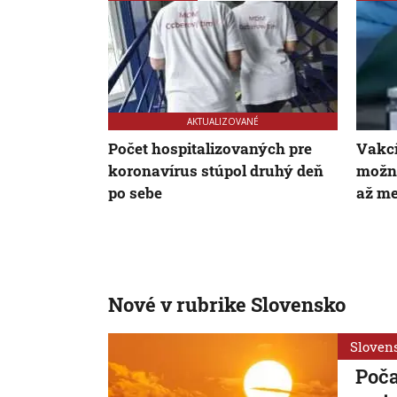
AKTUALIZOVANÉ
Počet hospitalizovaných pre
Vakcí
koronavírus stúpol druhý deň
možno
po sebe
až me
Nové v rubrike Slovensko
Sloven
Poča