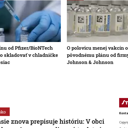
nu od Pfizer/BioNTech
O polovicu menej vakcín o
 skladovať v chladničke
pôvodnému plánu od firm
siac
Johnson & Johnson
sko
Konta
sie znova prepisuje históriu: V obci
Copyri