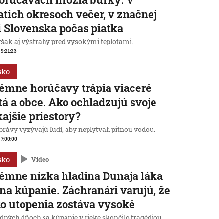
atich okresoch večer, v značnej
i Slovenska počas piatka
však aj výstrahy pred vysokými teplotami.
 9:21:23
sko
émne horúčavy trápia viaceré
á a obce. Ako ochladzujú svoje
ajšie priestory?
rávy vyzývajú ľudí, aby neplytvali pitnou vodou.
, 7:00:00
sko
Video
émne nízka hladina Dunaja láka
 na kúpanie. Záchranári varujú, že
ko utopenia zostáva vysoké
edných dňoch sa kúpanie v rieke skončilo tragédiou.