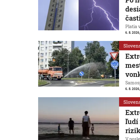
desi
čast
Platia 
6. 8. 2026,
Sloven
Extr
mest
vonk
Samosp
6. 8. 2026
Sloven
Extr
ľudí
rizi
V posl