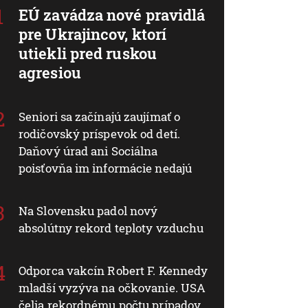
EÚ zavádza nové pravidlá
pre Ukrajincov, ktorí
utiekli pred ruskou
agresiou
Seniori sa začínajú zaujímať o
rodičovský príspevok od detí.
Daňový úrad ani Sociálna
poisťovňa im informácie nedajú
Na Slovensku padol nový
absolútny rekord teploty vzduchu
Odporca vakcín Robert F. Kennedy
mladší vyzýva na očkovanie. USA
čelia rekordnému počtu prípadov