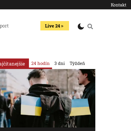
Kontakt
port
Live 24
24 hodín
3 dni
Týždeň
ajčítanejšie