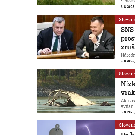
Sinice 
6. 8. 2026,
Sloven
SNS 
pros
zruš
Národn
6. 8. 2026,
Sloven
Nízk
vrak
Aktivis
vytiahl
6. 8. 2026,
Sloven
Po h