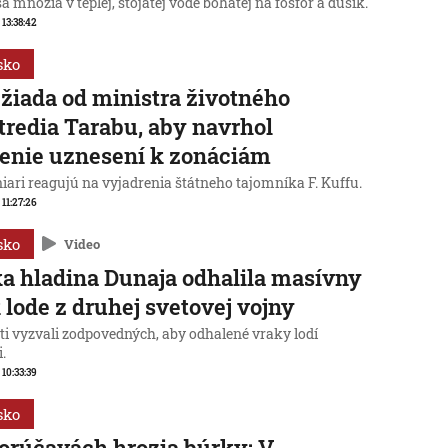
sa množia v teplej, stojatej vode bohatej na fosfor a dusík.
 13:38:42
sko
žiada od ministra životného
tredia Tarabu, aby navrhol
enie uznesení k zonáciám
iari reagujú na vyjadrenia štátneho tajomníka F. Kuffu.
 11:27:26
sko
Video
a hladina Dunaja odhalila masívny
 lode z druhej svetovej vojny
ti vyzvali zodpovedných, aby odhalené vraky lodí
i.
 10:33:39
sko
orúčavách hrozia búrky: V