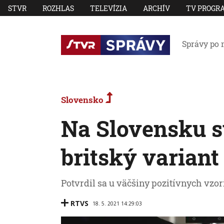
STVR
ROZHLAS
TELEVÍZIA
ARCHÍV
TV PROGR
Správy po 
Slovensko
Na Slovensku s
britský varian
Potvrdil sa u väčšiny pozitívnych vzor
RTVS
18. 5. 2021 14:29:03