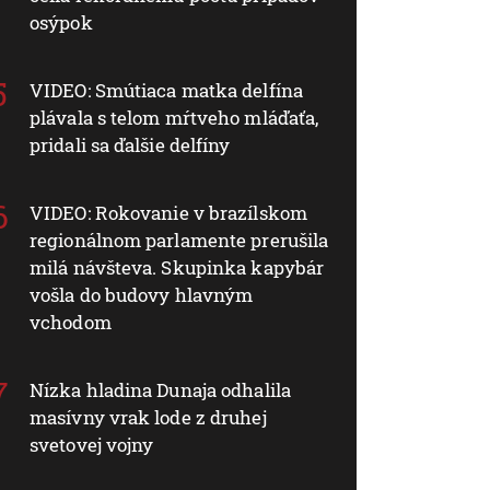
osýpok
VIDEO: Smútiaca matka delfína
plávala s telom mŕtveho mláďaťa,
pridali sa ďalšie delfíny
VIDEO: Rokovanie v brazílskom
regionálnom parlamente prerušila
milá návšteva. Skupinka kapybár
vošla do budovy hlavným
vchodom
Nízka hladina Dunaja odhalila
masívny vrak lode z druhej
svetovej vojny