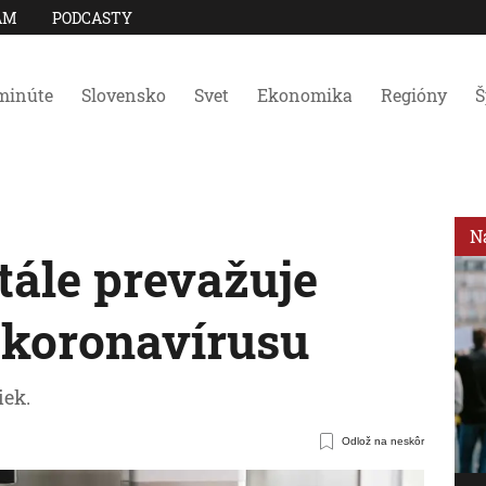
AM
PODCASTY
minúte
Slovensko
Svet
Ekonomika
Regióny
Š
N
tále prevažuje
t koronavírusu
iek.
Odlož na neskôr