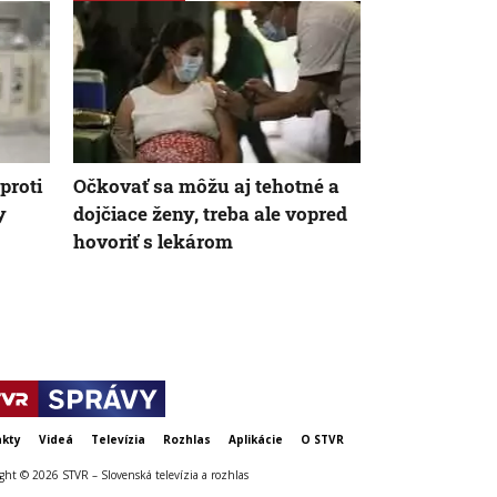
proti
Očkovať sa môžu aj tehotné a
Počasie zno
y
dojčiace ženy, treba ale vopred
históriu: V 
hovoriť s lekárom
namerali no
kty
Videá
Televízia
Rozhlas
Aplikácie
O STVR
ght © 2026 STVR – Slovenská televízia a rozhlas