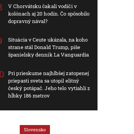
V Chorvátsku čakali vodiči v
kolónach aj 20 hodín. Čo spôsobilo
dopravný nával?
Situácia v Ceute ukázala, na koho
strane stál Donald Trump, píše
španielsky denník La Vanguardia
Pri prieskume najhlbšej zatopenej
priepasti sveta sa utopil elitný
český potápač. Jeho telo vytiahli z
hĺbky 186 metrov
Slovensko
Slovensko