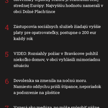
strednej Európy: Najvyššiu hodnotu namerali v
obci Dolné Plachtince
Zástupcovia sociálnych služieb žiadajú vyššie
platy pre opatrovateľky, postupne o 200 eur
každý rok
VIDEO: Rozsiahly požiar v Braväcove pohltil
niekoľko domov, v obci vyhlásili mimoriadnu
situáciu
Dovolenka sa zmenila na nočnú moru.
Namiesto oddychu prišli štípance, neporiadok
a podozrenie na ploštice
Vyzerá ako medúza, no môže spôsobiť vážne