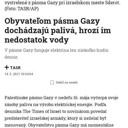
vystrelené z pásma Gazy pri izraelskom meste Sderot.
(Foto: TASR/AP)
Obyvateľom pásma Gazy
dochádzajú palivá, hrozí im
nedostatok vody
V pásme Gazy funguje elektrina len niekoľko hodín
denne.
TASR
14. 5. 2021 10:04:04
Odlož na neskôr
Palestínske pásmo Gazy v nedeľu 16. mája vyčerpá svoje
zásoby paliva na výrobu elektrickej energie. Podľa
denníka The Times of Israel to novinárom povedal
predstaviteľ izraelskej armády, ktorý si neželal byť
menovaný. Obyvateľstvo pásma Gazy má momentálne