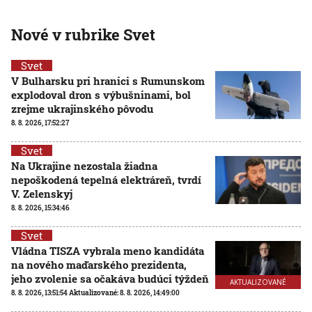
Nové v rubrike Svet
Svet
V Bulharsku pri hranici s Rumunskom
explodoval dron s výbušninami, bol
zrejme ukrajinského pôvodu
8. 8. 2026, 17:52:27
Svet
Na Ukrajine nezostala žiadna
nepoškodená tepelná elektráreň, tvrdí
V. Zelenskyj
8. 8. 2026, 15:34:46
Svet
Vládna TISZA vybrala meno kandidáta
na nového maďarského prezidenta,
jeho zvolenie sa očakáva budúci týždeň
AKTUALIZOVANÉ
8. 8. 2026, 13:51:54
Aktualizované:
8. 8. 2026, 14:49:00