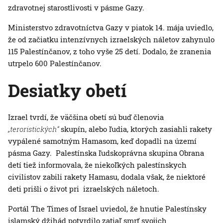
zdravotnej starostlivosti v pásme Gazy.
Ministerstvo zdravotníctva Gazy v piatok 14. mája uviedlo,
že od začiatku intenzívnych izraelských náletov zahynulo
115 Palestínčanov, z toho vyše 25 detí. Dodalo, že zranenia
utrpelo 600 Palestínčanov.
Desiatky obetí
Izrael tvrdí, že väčšina obetí sú buď členovia
„teroristických“
skupín, alebo ľudia, ktorých zasiahli rakety
vypálené samotným Hamasom, keď dopadli na území
pásma Gazy. Palestínska ľudskoprávna skupina Obrana
detí tiež informovala, že niekoľkých palestínskych
civilistov zabili rakety Hamasu, dodala však, že niektoré
deti prišli o život pri izraelských náletoch.
Portál The Times of Israel uviedol, že hnutie Palestínsky
islamský džihád potvrdilo zatiaľ smrť svojich