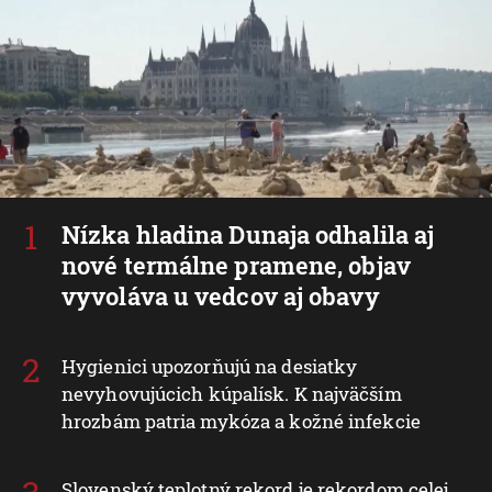
Nízka hladina Dunaja odhalila aj
nové termálne pramene, objav
vyvoláva u vedcov aj obavy
Hygienici upozorňujú na desiatky
nevyhovujúcich kúpalísk. K najväčším
hrozbám patria mykóza a kožné infekcie
Slovenský teplotný rekord je rekordom celej