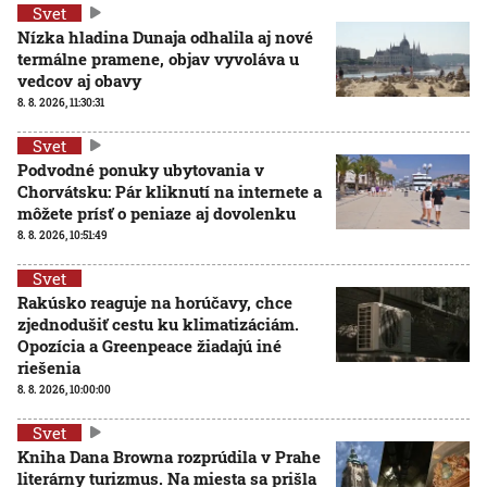
Svet
Nízka hladina Dunaja odhalila aj nové
termálne pramene, objav vyvoláva u
vedcov aj obavy
8. 8. 2026, 11:30:31
Svet
Podvodné ponuky ubytovania v
Chorvátsku: Pár kliknutí na internete a
môžete prísť o peniaze aj dovolenku
8. 8. 2026, 10:51:49
Svet
Rakúsko reaguje na horúčavy, chce
zjednodušiť cestu ku klimatizáciám.
Opozícia a Greenpeace žiadajú iné
riešenia
8. 8. 2026, 10:00:00
Svet
Kniha Dana Browna rozprúdila v Prahe
literárny turizmus. Na miesta sa prišla