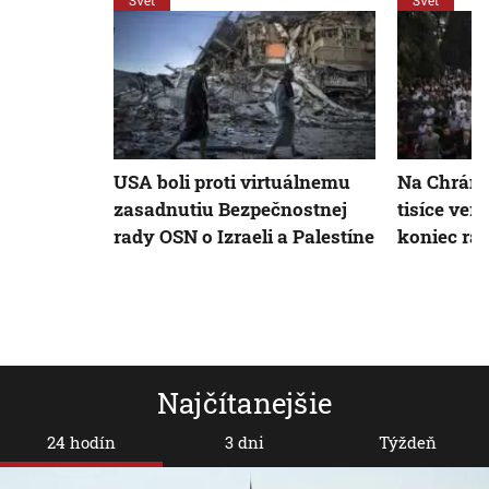
Svet
Svet
USA boli proti virtuálnemu
Na Chrámov
zasadnutiu Bezpečnostnej
tisíce veri
rady OSN o Izraeli a Palestíne
koniec r
Najčítanejšie
24 hodín
3 dni
Týždeň