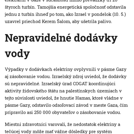
štyroch turbín. Tamojšia energetická spoločnosť odstavila
jednu z turbín ihneď po tom, ako Izrael v pondelok (10. 5.)
uzavrel priechod Kerem Šalom, aby ušetrila palivo.
Nepravidelné dodávky
vody
Výpadky v dodávkach elektriny ovplyvnili v pásme Gazy
aj zásobovanie vodou. Izraelský zdroj uviedol, že dodávky
sú nepravidelné. Izraelský úrad COGAT koordinujúci
aktivity židovského štátu na palestínskych územiach v
tejto súvislosti uviedol, že hnutie Hamas, ktoré vládne v
pásme Gazy, odstavilo odsoľovací závod v meste Gaza, čím
pripravilo asi 250 000 obyvateľov o zásobovanie vodou.
Miestni zdravotníci varovali, že nedostatok elektriny a
tečúcej vody môže mať vážne dôsledky pre systém