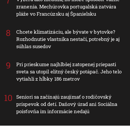
zranenia. Mechúrovka portugalská zatvára
pláže vo Francúzsku aj Španielsku
Chcete klimatizáciu, ale bývate v bytovke?
Rozhodnutie vlastníka nestačí, potrebný je aj
súhlas susedov
Pri prieskume najhlbšej zatopenej priepasti
sveta sa utopil elitný český potápač. Jeho telo
vytiahli z hĺbky 186 metrov
Seniori sa začínajú zaujímať o rodičovský
príspevok od detí. Daňový úrad ani Sociálna
poisťovňa im informácie nedajú