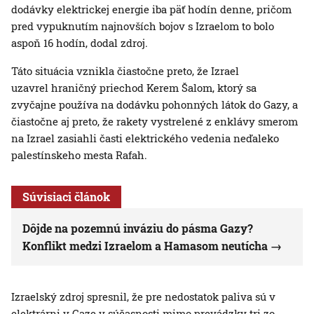
dodávky elektrickej energie iba päť hodín denne, pričom
pred vypuknutím najnovších bojov s Izraelom to bolo
aspoň 16 hodín, dodal zdroj.
Táto situácia vznikla čiastočne preto, že Izrael
uzavrel hraničný priechod Kerem Šalom, ktorý sa
zvyčajne používa na dodávku pohonných látok do Gazy, a
čiastočne aj preto, že rakety vystrelené z enklávy smerom
na Izrael zasiahli časti elektrického vedenia neďaleko
palestínskeho mesta Rafah.
Súvisiaci článok
Dôjde na pozemnú inváziu do pásma Gazy?
Konflikt medzi Izraelom a Hamasom neutícha
Izraelský zdroj spresnil, že pre nedostatok paliva sú v
elektrárni v Gaze v súčasnosti mimo prevádzky tri zo