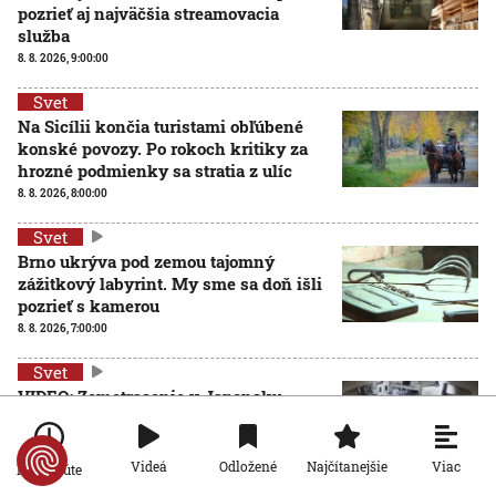
pozrieť aj najväčšia streamovacia
služba
8. 8. 2026, 9:00:00
Svet
Na Sicílii končia turistami obľúbené
konské povozy. Po rokoch kritiky za
hrozné podmienky sa stratia z ulíc
8. 8. 2026, 8:00:00
Svet
Brno ukrýva pod zemou tajomný
zážitkový labyrint. My sme sa doň išli
pozrieť s kamerou
8. 8. 2026, 7:00:00
Svet
VIDEO: Zemetrasenie v Japonsku
zastihlo lekárov uprostred operácie,
pacienta chránili vlastnými telami
7. 8. 2026, 15:01:59
Viac
Videá
Odložené
Najčítanejšie
Po minúte