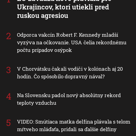
Ukrajincov, ktorí utiekli pred
ruskou agresiou
Odporca vakcín Robert F. Kennedy mladší
vyzýva na očkovanie. USA čelia rekordnému
počtu prípadov osýpok
V Chorvátsku čakali vodiči v kolónach aj 20
hodín. Čo spôsobilo dopravný nával?
Na Slovensku padol nový absolútny rekord
teploty vzduchu
VIDEO: Smútiaca matka delfína plávala s telom
mŕtveho mláďaťa, pridali sa ďalšie delfíny