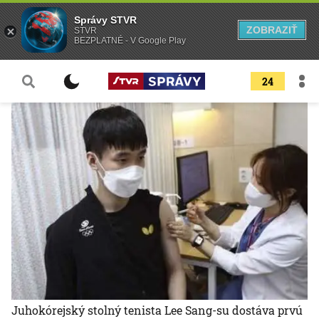
Správy STVR
ZOBRAZIŤ
STVR
BEZPLATNÉ - V Google Play
24
Juhokórejský stolný tenista Lee Sang-su dostáva prvú