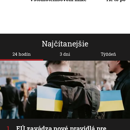
Najčítanejšie
24 hodín
3 dni
Týždeň
EÚ zavádza nové pravidlá pre