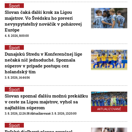
Šport
Slovan čaká ďalší krok za Ligou
majstrov. Vo Švédsku ho preverí
nevyspytateľný nováčik v pohárovej
Európe
4. 8. 2026, 8:00:00
Šport
Dunajskú Stredu v Konferenčnej lige
nečaká nič jednoduché. Spoznala
súperov v prípade postupu cez
holandský tím
3. 8. 2026, 14:44:54
Šport
Slovan spoznal ďalšiu možnú prekážku
v ceste za Ligou majstrov, vyhol sa
najťažším súperom
AKTUALIZOVANÉ
3. 8. 2026, 12:26:38
Aktualizované:
3. 8. 2026, 13:20:00
Šport
Poľský diaľkový plavec prepísal