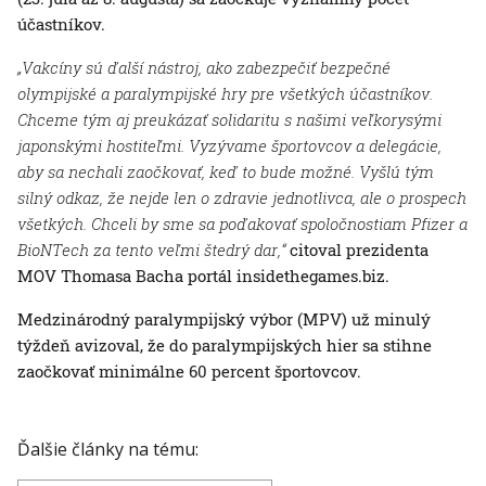
účastníkov.
„Vakcíny sú ďalší nástroj, ako zabezpečiť bezpečné
olympijské a paralympijské hry pre všetkých účastníkov.
Chceme tým aj preukázať solidaritu s našimi veľkorysými
japonskými hostiteľmi. Vyzývame športovcov a delegácie,
aby sa nechali zaočkovať, keď to bude možné. Vyšlú tým
silný odkaz, že nejde len o zdravie jednotlivca, ale o prospech
všetkých. Chceli by sme sa poďakovať spoločnostiam Pfizer a
BioNTech za tento veľmi štedrý dar,“
citoval prezidenta
MOV Thomasa Bacha portál insidethegames.biz.
Medzinárodný paralympijský výbor (MPV) už minulý
týždeň avizoval, že do paralympijských hier sa stihne
zaočkovať minimálne 60 percent športovcov.
Ďalšie články na tému: