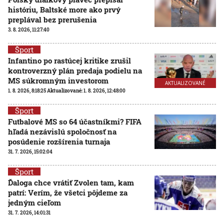
históriu, Baltské more ako prvý
preplával bez prerušenia
3. 8. 2026, 11:27:40
Šport
Infantino po rastúcej kritike zrušil
kontroverzný plán predaja podielu na
MS súkromným investorom
AKTUALIZOVANÉ
1. 8. 2026, 8:18:25
Aktualizované:
1. 8. 2026, 12:48:00
Šport
Futbalové MS so 64 účastníkmi? FIFA
hľadá nezávislú spoločnosť na
posúdenie rozšírenia turnaja
31. 7. 2026, 15:02:04
Šport
Ďaloga chce vrátiť Zvolen tam, kam
patrí: Verím, že všetci pôjdeme za
jedným cieľom
31. 7. 2026, 14:01:31