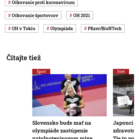
očkovanie proti koronavírusu
očkovanie športovcov
OH 2021
OH v Tokiu
Olympiáda
Pfizer/BioNTech
Čítajte tiež
Šport
Svet
Slovensko bude mať na
Japonci ž
olympiáde zastúpenie
zdravotní
v stolnotenisovom mixe
Tie to pov