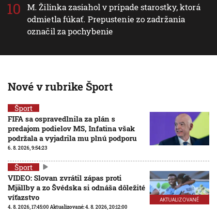
M. Žilinka zasiahol v prípade starostky, ktorá
odmietla fúkať. Prepustenie zo zadržania
označil za pochybenie
Nové v rubrike Šport
Šport
FIFA sa ospravedlnila za plán s
predajom podielov MS, Infatina však
podržala a vyjadrila mu plnú podporu
6. 8. 2026, 9:54:23
Šport
VIDEO: Slovan zvrátil zápas proti
Mjällby a zo Švédska si odnáša dôležité
víťazstvo
AKTUALIZOVANÉ
4. 8. 2026, 17:45:00
Aktualizované:
4. 8. 2026, 20:12:00