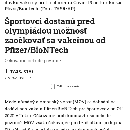
dávku vakcíny proti ochoreniu Covid-19 od konkorzia
Pfizer/Biontech.
(Foto: TASR/AP)
Športovci dostanú pred
olympiádou možnosť
zaočkovať sa vakcínou od
Pfizer/BioNTech
Očkovanie nebude povinné.
TASR
,
RTVS
7. 5. 2021 13:14:18
Odlož na neskôr
Medzinárodný olympijský výbor (MOV) sa dohodol na
dodávkach vakcín Pfizer/BioNTech pre športovcov na OH
2020 v Tokiu. Očkovanie proti koronavírusu nebude
povinné, MOV však očakáva, že pred začiatkom podujatia
(23. júla až 8. augusta) sa zaočkuje významný počet