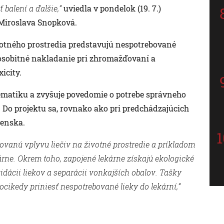
 balení a ďalšie,“
uviedla v pondelok (19. 7.)
 Miroslava Snopková.
ivotného prostredia predstavujú nespotrebované
 osobitné nakladanie pri zhromažďovaní a
icity.
matiku a zvyšuje povedomie o potrebe správneho
Do projektu sa, rovnako ako pri predchádzajúcich
venska.
ovanú vplyvu liečiv na životné prostredie a príkladom
rne. Okrem toho, zapojené lekárne získajú ekologické
idácii liekov a separácii vonkajších obalov. Tašky
ocikedy priniesť nespotrebované lieky do lekární,“