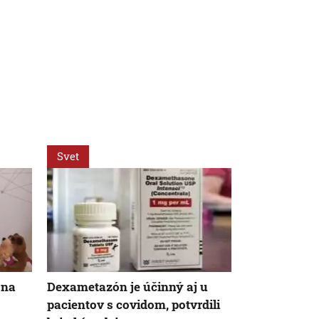
Svet
Slovensko
 na
Dexametazón je účinný aj u
FPU zverejn
pacientov s covidom, potvrdili
poberateľov d