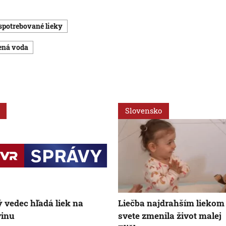
espotrebované lieky
tená voda
Slovensko
 vedec hľadá liek na
Liečba najdrahším liekom
vinu
svete zmenila život malej