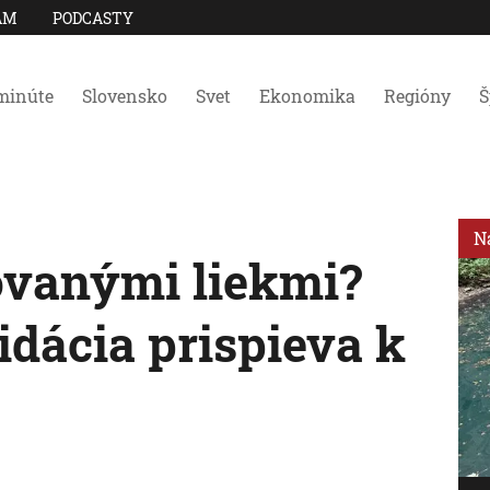
AM
PODCASTY
minúte
Slovensko
Svet
Ekonomika
Regióny
Š
N
ovanými liekmi?
idácia prispieva k