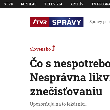
STVR
ROZHLAS
TELEVÍZIA
ARCHÍV
TV PROGR
Správy po 
Slovensko
Čo s nespotreb
Nesprávna likv
znečisťovaniu
Upozorňujú na to lekárnici.