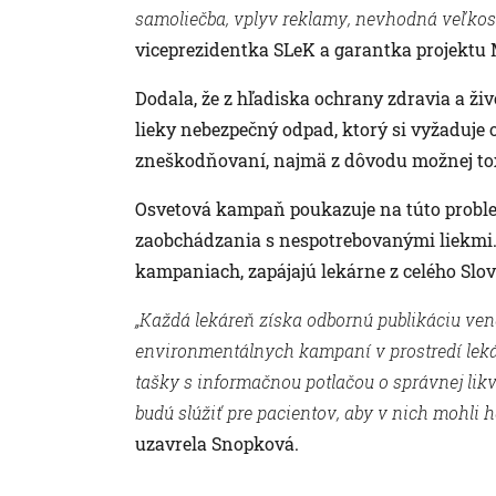
samoliečba, vplyv reklamy, nevhodná veľkosť
viceprezidentka SLeK a garantka projektu
Dodala, že z hľadiska ochrany zdravia a ž
lieky nebezpečný odpad, ktorý si vyžaduje
zneškodňovaní, najmä z dôvodu možnej tox
Osvetová kampaň poukazuje na túto proble
zaobchádzania s nespotrebovanými liekmi. 
kampaniach, zapájajú lekárne z celého Slo
„Každá lekáreň získa odbornú publikáciu ven
environmentálnych kampaní v prostredí leká
tašky s informačnou potlačou o správnej likv
budú slúžiť pre pacientov, aby v nich mohli h
uzavrela Snopková.