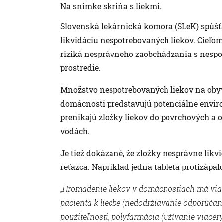
Na snímke skriňa s liekmi.
Slovenská lekárnická komora (SLeK) spú
likvidáciu nespotrebovaných liekov. Cieľo
riziká nesprávneho zaobchádzania s nespot
prostredie.
Množstvo nespotrebovaných liekov na obyv
domácnosti predstavujú potenciálne envir
prenikajú zložky liekov do povrchových a 
vodách.
Je tiež dokázané, že zložky nesprávne likv
reťazca. Napríklad jedna tableta protizápal
„Hromadenie liekov v domácnostiach má viac
pacienta k liečbe (nedodržiavanie odporúčan
použiteľnosti, polyfarmácia (užívanie viacer