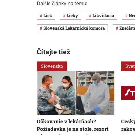
Ďalšie články na tému:
liek
lieky
likvidácia
n
Slovenská Lekárnická komora
znečis
Čítajte tiež
Slovensko
Svet
Očkovanie v lekárňach?
Český
Požiadavka je na stole, rezort
rako