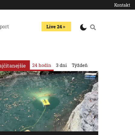
Kontakt
port
Live 24
24 hodín
3 dni
Týždeň
ajčítanejšie