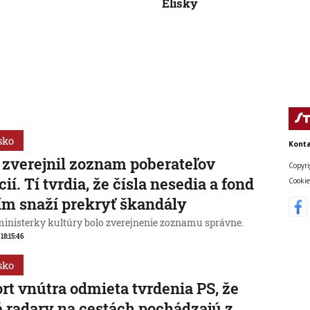
Elišky
sko
Konta
zverejnil zoznam poberateľov
Copyri
cií. Tí tvrdia, že čísla nesedia a fond
Cookie
ím snaží prekryť škandály
ministerky kultúry bolo zverejnenie zoznamu správne.
 18:15:46
sko
rt vnútra odmieta tvrdenia PS, že
 radary na cestách pochádzajú z