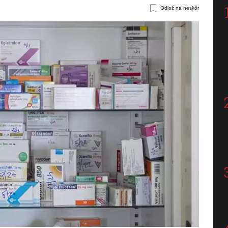
Odlož na neskôr