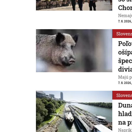
Cho
Nemajú
7. 8. 2026
Sloven
Poľo
ošíp
špec
divi
Majú p
7. 8. 2026
Sloven
Duna
hlad
na p
Naprík