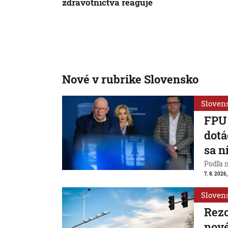
zdravotníctva reaguje
Nové v rubrike Slovensko
Sloven
FPU 
dotá
sa n
Podľa 
7. 8. 2026,
Sloven
Rezo
nové