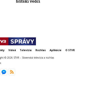
britskí vedci
čísla nesedi
snaží prekr
kty
Videá
Televízia
Rozhlas
Aplikácie
O STVR
ght © 2026 STVR – Slovenská televízia a rozhlas
s