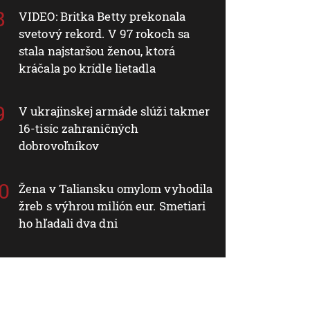
VIDEO: Britka Betty prekonala
svetový rekord. V 97 rokoch sa
stala najstaršou ženou, ktorá
kráčala po krídle lietadla
V ukrajinskej armáde slúži takmer
16-tisíc zahraničných
dobrovoľníkov
Žena v Taliansku omylom vyhodila
žreb s výhrou milión eur. Smetiari
ho hľadali dva dni