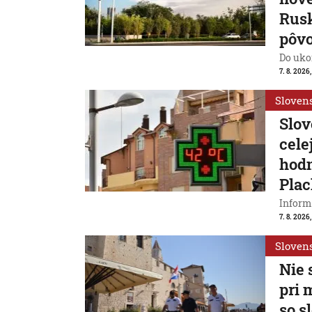
Rusk
pôv
Do ukon
7. 8. 2026,
Sloven
Slov
cele
hodn
Plac
Inform
7. 8. 2026,
Sloven
Nie 
pri 
so s