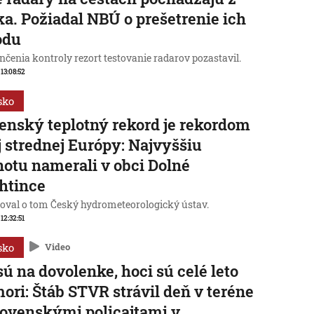
a. Požiadal NBÚ o prešetrenie ich
odu
čenia kontroly rezort testovanie radarov pozastavil.
 13:08:52
sko
enský teplotný rekord je rekordom
j strednej Európy: Najvyššiu
otu namerali v obci Dolné
htince
oval o tom Český hydrometeorologický ústav.
 12:32:51
sko
Video
sú na dovolenke, hoci sú celé leto
mori: Štáb STVR strávil deň v teréne
lovenskými policajtami v