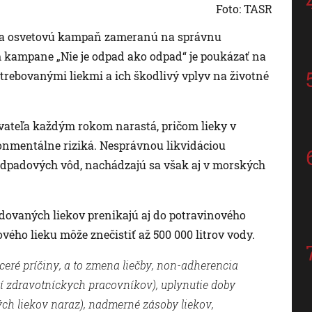
Foto: TASR
šťa osvetovú kampaň zameranú na správnu
m kampane „Nie je odpad ako odpad“ je poukázať na
rebovanými liekmi a ich škodlivý vplyv na životné
ateľa každým rokom narastá, pričom lieky v
onmentálne riziká. Nesprávnou likvidáciou
odpadových vôd, nachádzajú sa však aj v morských
idovaných liekov prenikajú aj do potravinového
ového lieku môže znečistiť až 500 000 litrov vody.
eré príčiny, a to zmena liečby, non-adherencia
í zdravotníckych pracovníkov), uplynutie doby
ých liekov naraz), nadmerné zásoby liekov,