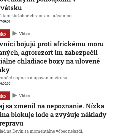
rvátsku
 tam služobné zbrane ani právomoci.
, 7:00:00
sko
Video
vníci bojujú proti africkému moru
aných, agrorezort im zabezpečil
iálne chladiace boxy na ulovené
aky
omôcť najmä s mapovaním vírusu.
, 6:00:00
sko
Video
j sa zmenil na nepoznanie. Nízka
ina blokuje lode a zvyšuje náklady
repravu
lad na Devín sa momentálne vôbec nejazdí.