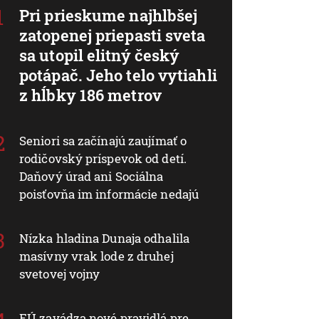
Pri prieskume najhlbšej
zatopenej priepasti sveta
sa utopil elitný český
potápač. Jeho telo vytiahli
z hĺbky 186 metrov
Seniori sa začínajú zaujímať o
rodičovský príspevok od detí.
Daňový úrad ani Sociálna
poisťovňa im informácie nedajú
Nízka hladina Dunaja odhalila
masívny vrak lode z druhej
svetovej vojny
EÚ zavádza nové pravidlá pre