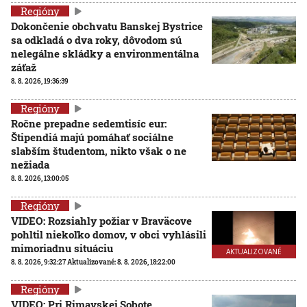
Regióny
Dokončenie obchvatu Banskej Bystrice
sa odkladá o dva roky, dôvodom sú
nelegálne skládky a environmentálna
záťaž
8. 8. 2026, 19:36:39
Regióny
Ročne prepadne sedemtisíc eur:
Štipendiá majú pomáhať sociálne
slabším študentom, nikto však o ne
nežiada
8. 8. 2026, 13:00:05
Regióny
VIDEO: Rozsiahly požiar v Braväcove
pohltil niekoľko domov, v obci vyhlásili
mimoriadnu situáciu
AKTUALIZOVANÉ
8. 8. 2026, 9:32:27
Aktualizované:
8. 8. 2026, 18:22:00
Regióny
VIDEO: Pri Rimavskej Sobote