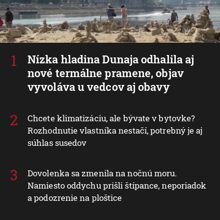
Nízka hladina Dunaja odhalila aj
nové termálne pramene, objav
vyvoláva u vedcov aj obavy
Chcete klimatizáciu, ale bývate v bytovke?
Rozhodnutie vlastníka nestačí, potrebný je aj
súhlas susedov
Dovolenka sa zmenila na nočnú moru.
Namiesto oddychu prišli štípance, neporiadok
a podozrenie na ploštice