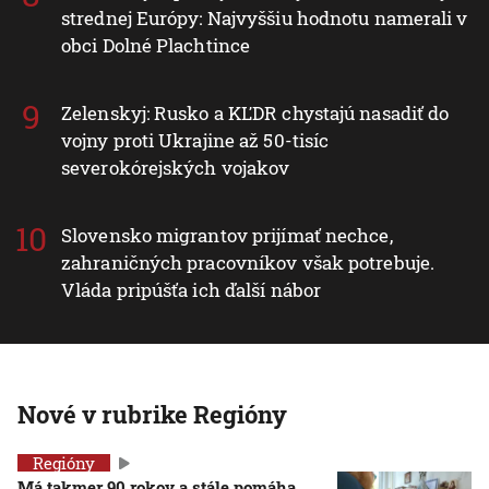
strednej Európy: Najvyššiu hodnotu namerali v
obci Dolné Plachtince
Zelenskyj: Rusko a KĽDR chystajú nasadiť do
vojny proti Ukrajine až 50-tisíc
severokórejských vojakov
Slovensko migrantov prijímať nechce,
zahraničných pracovníkov však potrebuje.
Vláda pripúšťa ich ďalší nábor
Nové v rubrike Regióny
Regióny
Má takmer 90 rokov a stále pomáha