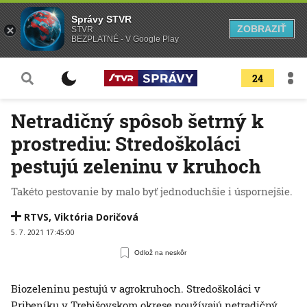
Správy STVR
ZOBRAZIŤ
STVR
BEZPLATNÉ - V Google Play
24
Netradičný spôsob šetrný k
prostrediu: Stredoškoláci
pestujú zeleninu v kruhoch
Takéto pestovanie by malo byť jednoduchšie i úspornejšie.
RTVS
,
Viktória Doričová
5. 7. 2021 17:45:00
Odlož na neskôr
Biozeleninu pestujú v agrokruhoch. Stredoškoláci v
Pribeníku v Trebišovskom okrese používajú netradičný