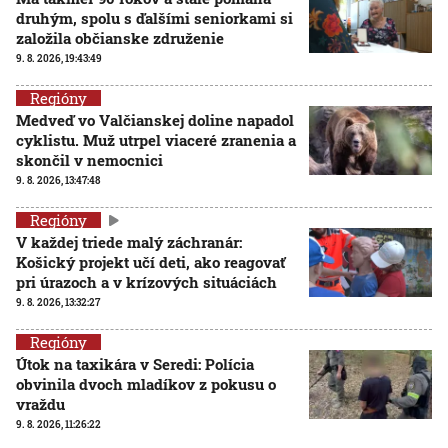
druhým, spolu s ďalšími seniorkami si
založila občianske združenie
9. 8. 2026, 19:43:49
Regióny
Medveď vo Valčianskej doline napadol
cyklistu. Muž utrpel viaceré zranenia a
skončil v nemocnici
9. 8. 2026, 13:47:48
Regióny
V každej triede malý záchranár:
Košický projekt učí deti, ako reagovať
pri úrazoch a v krízových situáciách
9. 8. 2026, 13:32:27
Regióny
Útok na taxikára v Seredi: Polícia
obvinila dvoch mladíkov z pokusu o
vraždu
9. 8. 2026, 11:26:22