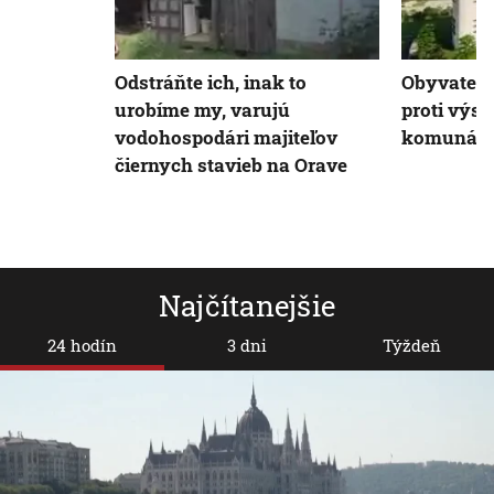
Odstráňte ich, inak to
Obyvatelia
urobíme my, varujú
proti výs
vodohospodári majiteľov
komunáln
čiernych stavieb na Orave
Najčítanejšie
24 hodín
3 dni
Týždeň