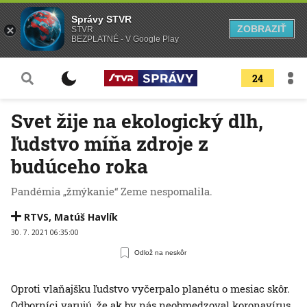
Správy STVR
ZOBRAZIŤ
STVR
BEZPLATNÉ - V Google Play
24
Svet žije na ekologický dlh,
ľudstvo míňa zdroje z
budúceho roka
Pandémia „žmýkanie“ Zeme nespomalila.
RTVS
,
Matúš Havlík
30. 7. 2021 06:35:00
Odlož na neskôr
Oproti vlaňajšku ľudstvo vyčerpalo planétu o mesiac skôr.
Odborníci varujú, že ak by nás neobmedzoval koronavírus,