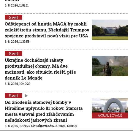
6. 8. 2026, 11:52:11
Svet
Odštiepenci od hnutia MAGA by mohli
založiť tretiu stranu. Niekdajší Trumpov
spojenec predstavil novú víziu pre USA
6. 8. 2026, 11:39:53
Svet
Ukrajine dochádzajú rakety
protivzdušnej obrany. Má dve
možnosti, ako situáciu riešiť, píše
denník Le Monde
6. 8. 2026, 10:40:29
Svet
Od zhodenia atómovej bomby v
Hirošime uplynulo 81 rokov. Starosta
mesta varoval pred zľahčovaním
AKTUALIZOVANÉ
neľudskosti jadrových zbraní
6. 8. 2026, 10:39:25
Aktualizované:
6. 8. 2026, 13:10:00