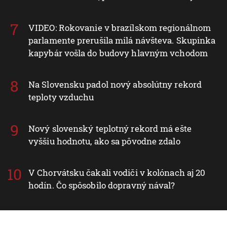
VIDEO: Rokovanie v brazílskom regionálnom
parlamente prerušila milá návšteva. Skupinka
kapybár vošla do budovy hlavným vchodom
Na Slovensku padol nový absolútny rekord
teploty vzduchu
Nový slovenský teplotný rekord má ešte
vyššiu hodnotu, ako sa pôvodne zdalo
V Chorvátsku čakali vodiči v kolónach aj 20
hodín. Čo spôsobilo dopravný nával?