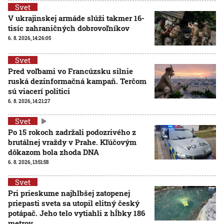
Svet
V ukrajinskej armáde slúži takmer 16-
tisíc zahraničných dobrovoľníkov
6. 8. 2026, 14:26:05
Svet
Pred voľbami vo Francúzsku silnie
ruská dezinformačná kampaň. Terčom
sú viacerí politici
6. 8. 2026, 14:21:27
Svet
Po 15 rokoch zadržali podozrivého z
brutálnej vraždy v Prahe. Kľúčovým
dôkazom bola zhoda DNA
6. 8. 2026, 13:51:58
Svet
Pri prieskume najhlbšej zatopenej
priepasti sveta sa utopil elitný český
potápač. Jeho telo vytiahli z hĺbky 186
metrov