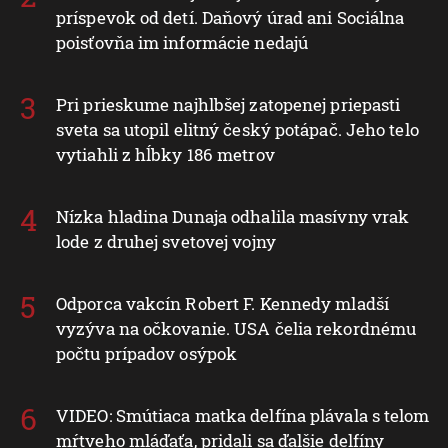
príspevok od detí. Daňový úrad ani Sociálna
poisťovňa im informácie nedajú
Pri prieskume najhlbšej zatopenej priepasti
sveta sa utopil elitný český potápač. Jeho telo
vytiahli z hĺbky 186 metrov
Nízka hladina Dunaja odhalila masívny vrak
lode z druhej svetovej vojny
Odporca vakcín Robert F. Kennedy mladší
vyzýva na očkovanie. USA čelia rekordnému
počtu prípadov osýpok
VIDEO: Smútiaca matka delfína plávala s telom
mŕtveho mláďaťa, pridali sa ďalšie delfíny