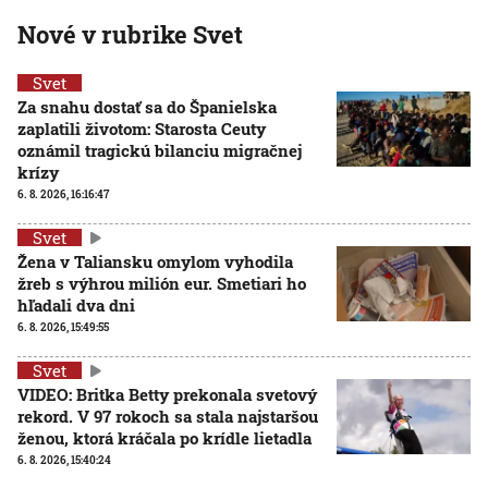
Nové v rubrike Svet
Svet
Za snahu dostať sa do Španielska
zaplatili životom: Starosta Ceuty
oznámil tragickú bilanciu migračnej
krízy
6. 8. 2026, 16:16:47
Svet
Žena v Taliansku omylom vyhodila
žreb s výhrou milión eur. Smetiari ho
hľadali dva dni
6. 8. 2026, 15:49:55
Svet
VIDEO: Britka Betty prekonala svetový
rekord. V 97 rokoch sa stala najstaršou
ženou, ktorá kráčala po krídle lietadla
6. 8. 2026, 15:40:24