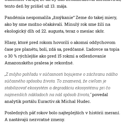
tento deň by prišiel už 13. mája.
Pandémia nespomalila „žmýkanie“ Zeme do takej miery,
ako by sme možno očakávali. Minulý rok sme žili na
ekologický dlh od 22. augusta, teraz o mesiac skôr.
Hlasy, ktoré pred rokom hovorili o akomsi oddychovom
čase pre planétu, boli, zdá sa, predčasné. Ľadovce sa topia
o 30 % rýchlejšie ako pred 15 rokmi a odlesňovanie
Amazonského pralesa je rekordné.
„Z môjho pohľadu v súčasnosti bojujeme o záchranu nášho
súčasného spôsobu života. To znamená, že cieľom je
stabilizovať ekosystém a degradáciu ekosystému pri čo
najmenších nákladoch na náš spôsob života,“
povedal
analytik portálu Euractiv.sk Michal Hudec.
Posledných päť rokov bolo najteplejších v histórii meraní.
A nastávajú nezvratné zmeny.