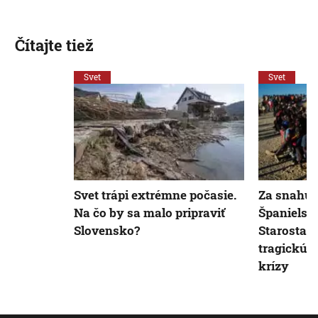
Čítajte tiež
Svet
Svet
Svet trápi extrémne počasie.
Za snahu 
Na čo by sa malo pripraviť
Španielska
Slovensko?
Starosta 
tragickú b
krízy