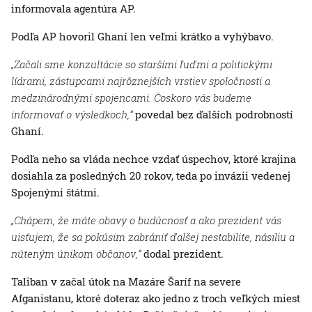
informovala agentúra AP.
Podľa AP hovoril Ghaní len veľmi krátko a vyhýbavo.
„Začali sme konzultácie so staršími ľuďmi a politickými
lídrami, zástupcami najrôznejších vrstiev spoločnosti a
medzinárodnými spojencami. Čoskoro vás budeme
informovať o výsledkoch,“
povedal bez ďalších podrobností
Ghaní.
Podľa neho sa vláda nechce vzdať úspechov, ktoré krajina
dosiahla za posledných 20 rokov, teda po invázii vedenej
Spojenými štátmi.
„Chápem, že máte obavy o budúcnosť a ako prezident vás
uisťujem, že sa pokúsim zabrániť ďalšej nestabilite, násiliu a
núteným únikom občanov,“
dodal prezident.
Taliban v začal útok na Mazáre Šaríf na severe
Afganistanu, ktoré doteraz ako jedno z troch veľkých miest