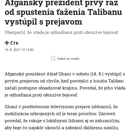
Afganský prezident prvý raz
od spustenia ťaženia Talibanu
vystúpil s prejavom
Ubezpečil, že vláda je odhodlaná proti ofenzíve bojovať.
ČTK
14. 8. 2021 13:13:00
Odlož na neskôr
Afganský prezident Ašraf Ghaní v sobotu (14. 8.) vystúpil s
prvým prejavom od chvíle, keď povstalci z hnutia Taliban
začali postupne obsadzovať krajinu. Povedal, že jeho vláda
je odhodlaná proti ofenzíve bojovať.
Ghaní v predtočenom televíznom prejave zdôraznil, že
mobilizácia ozbrojených síl je teraz prioritou. Zároveň
povedal, že rokuje s lokálnymi lídrami aj so zahraničím,
aby boje čo najskôr ukončil a zabránil ďalšiemu násiliu,