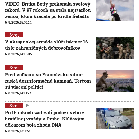
VIDEO: Britka Betty prekonala svetový
rekord. V 97 rokoch sa stala najstaršou
ženou, ktorá kráčala po krídle lietadla
6. 8. 2026, 15:40:24
Svet
V ukrajinskej armáde slúži takmer 16-
tisíc zahraničných dobrovoľníkov
6. 8. 2026, 14:26:05
Svet
Pred voľbami vo Francúzsku silnie
ruská dezinformačná kampaň. Terčom
sú viacerí politici
6. 8. 2026, 14:21:27
Svet
Po 15 rokoch zadržali podozrivého z
brutálnej vraždy v Prahe. Kľúčovým
dôkazom bola zhoda DNA
6. 8. 2026, 13:51:58