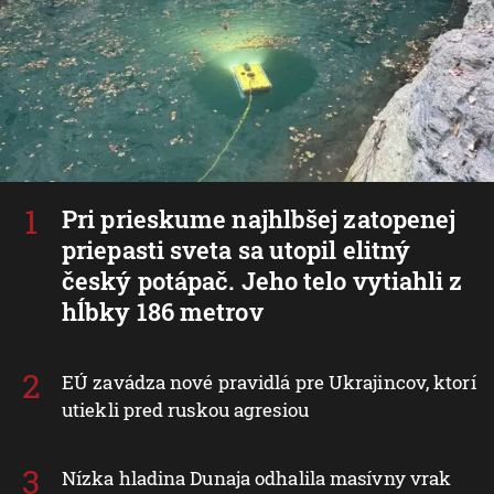
Pri prieskume najhlbšej zatopenej
priepasti sveta sa utopil elitný
český potápač. Jeho telo vytiahli z
hĺbky 186 metrov
EÚ zavádza nové pravidlá pre Ukrajincov, ktorí
utiekli pred ruskou agresiou
Nízka hladina Dunaja odhalila masívny vrak