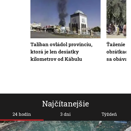
Taliban ovládol provinciu,
Ťaženie T
ktorá je len desiatky
obrátkach
kilometrov od Kábulu
sa obávaj
Najčítanejšie
24 hodín
3 dni
Týždeň