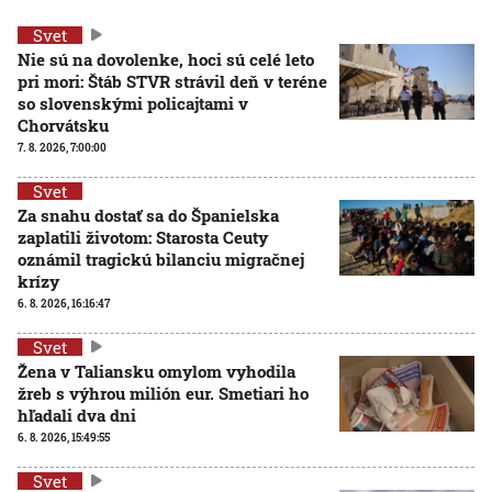
Svet
Nie sú na dovolenke, hoci sú celé leto
pri mori: Štáb STVR strávil deň v teréne
so slovenskými policajtami v
Chorvátsku
7. 8. 2026, 7:00:00
Svet
Za snahu dostať sa do Španielska
zaplatili životom: Starosta Ceuty
oznámil tragickú bilanciu migračnej
krízy
6. 8. 2026, 16:16:47
Svet
Žena v Taliansku omylom vyhodila
žreb s výhrou milión eur. Smetiari ho
hľadali dva dni
6. 8. 2026, 15:49:55
Svet