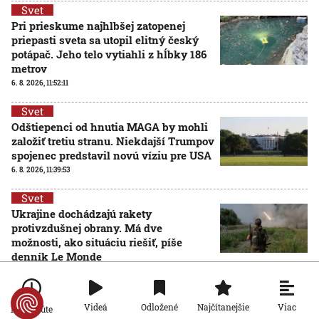
Svet
Pri prieskume najhlbšej zatopenej
priepasti sveta sa utopil elitný český
potápač. Jeho telo vytiahli z hĺbky 186
metrov
6. 8. 2026, 11:52:11
Svet
Odštiepenci od hnutia MAGA by mohli
založiť tretiu stranu. Niekdajší Trumpov
spojenec predstavil novú víziu pre USA
6. 8. 2026, 11:39:53
Svet
Ukrajine dochádzajú rakety
protivzdušnej obrany. Má dve
možnosti, ako situáciu riešiť, píše
denník Le Monde
6. 8. 2026, 10:40:29
Svet
Viac
Videá
Odložené
Najčítanejšie
Po minúte
Od zhodenia atómovej bomby v