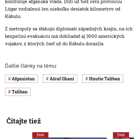
kontroluje afganská vláda. Drží už tiež celú provinciu
Lógar vzdialenú len niekoľko desiatok kilometrov od
Kábulu.
Z metropoly sa sťahujú diplomati západných krajín, na ich
bezpečnú evakuáciu má dohliadať aj 3000 amerických
vojakov, z ktorých časť už do Kábulu dorazila.
Ďalšie články na tému:
Afganistan
Ašraf Ghaní
hnutie Taliban
Taliban
Čítajte tiež
Svet
Svet