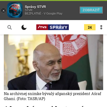
Správy STVR
ZOBRAZIŤ
STVR
BEZPLATNÉ - V Google Play
24
Na archívnej snímke bývalý afganský prezident Ašraf
Ghaní.
(Foto: TASR/AP)