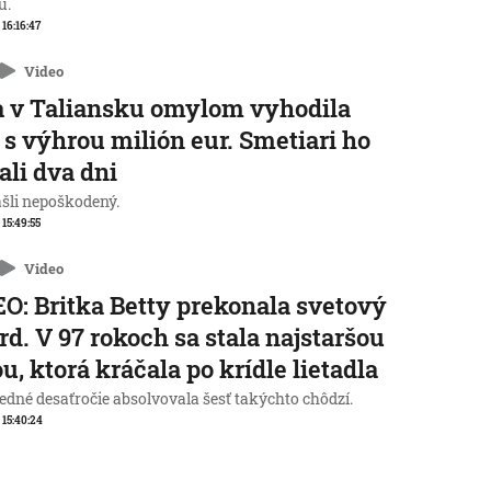
u.
 16:16:47
Video
 v Taliansku omylom vyhodila
 s výhrou milión eur. Smetiari ho
ali dva dni
ašli nepoškodený.
 15:49:55
Video
O: Britka Betty prekonala svetový
rd. V 97 rokoch sa stala najstaršou
u, ktorá kráčala po krídle lietadla
edné desaťročie absolvovala šesť takýchto chôdzí.
, 15:40:24