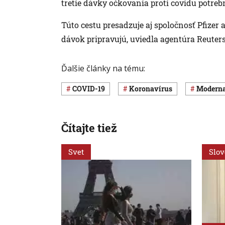
tretie dávky očkovania proti covidu potreb
Túto cestu presadzuje aj spoločnosť Pfizer 
dávok pripravujú, uviedla agentúra Reuters
Ďalšie články na tému:
COVID-19
koronavírus
Modern
Čítajte tiež
Svet
Slo