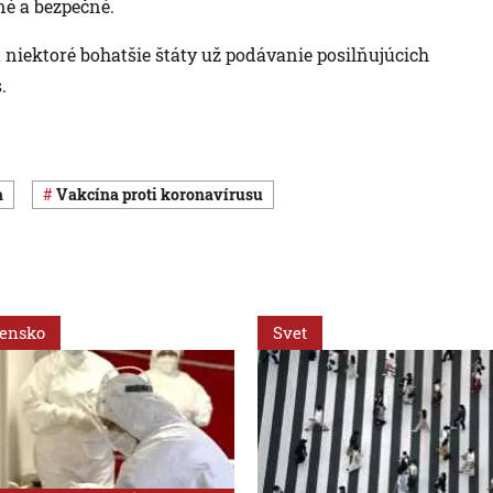
né a bezpečné.
a niektoré bohatšie štáty už podávanie posilňujúcich
.
a
vakcína proti koronavírusu
vensko
Svet