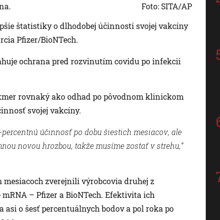
na.
Foto: SITA/AP
ie štatistiky o dlhodobej účinnosti svojej vakcíny
rcia Pfizer/BioNTech.
huje ochrana pred rozvinutím covidu po infekcii
takmer rovnaký ako odhad po pôvodnom klinickom
innosť svojej vakcíny.
-percentnú účinnosť po dobu šiestich mesiacov, ale
amnou novou hrozbou, takže musíme zostať v strehu,“
h mesiacoch zverejnili výrobcovia druhej z
 mRNA – Pfizer a BioNTech. Efektivita ich
asi o šesť percentuálnych bodov a pol roka po