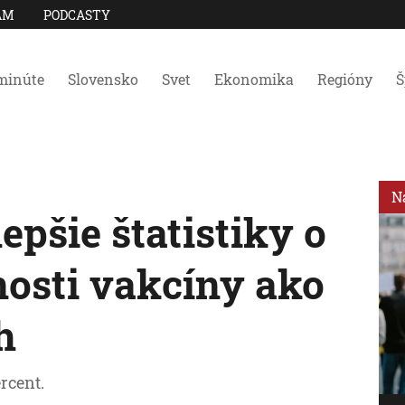
AM
PODCASTY
minúte
Slovensko
Svet
Ekonomika
Regióny
Š
N
epšie štatistiky o
nosti vakcíny ako
h
rcent.