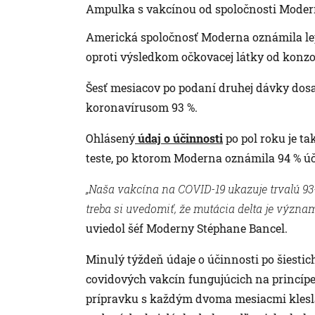
Ampulka s vakcínou od spoločnosti Moder
Americká spoločnosť Moderna oznámila lepš
oproti výsledkom očkovacej látky od konzo
Šesť mesiacov po podaní druhej dávky dosa
koronavírusom 93 %.
Ohlásený
údaj o účinnosti
po pol roku je 
teste, po ktorom Moderna oznámila 94 % úč
„Naša vakcína na COVID-19 ukazuje trvalú 93
treba si uvedomiť, že mutácia delta je význ
uviedol šéf Moderny Stéphane Bancel.
Minulý týždeň údaje o účinnosti po šiestic
covidových vakcín fungujúcich na princípe
prípravku s každým dvoma mesiacmi klesla 