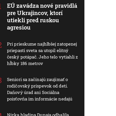
EÚ zavádza nové pravidlá
pre Ukrajincov, ktorí
utiekli pred ruskou
agresiou
Pri prieskume najhlbšej zatopenej
priepasti sveta sa utopil elitný
český potápač. Jeho telo vytiahli z
hĺbky 186 metrov
Seniori sa začínajú zaujímať o
rodičovský príspevok od detí.
Daňový úrad ani Sociálna
poisťovňa im informácie nedajú
Nízka hladina Dunaja odhalila