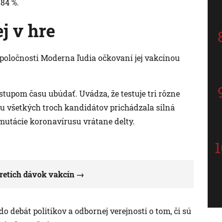
84 %.
j v hre
poločnosti Moderna ľudia očkovaní jej vakcínou
stupom času ubúdať. Uvádza, že testuje tri rôzne
 u všetkých troch kandidátov prichádzala silná
mutácie koronavírusu vrátane delty.
retích dávok vakcín
 debát politikov a odbornej verejnosti o tom, či sú