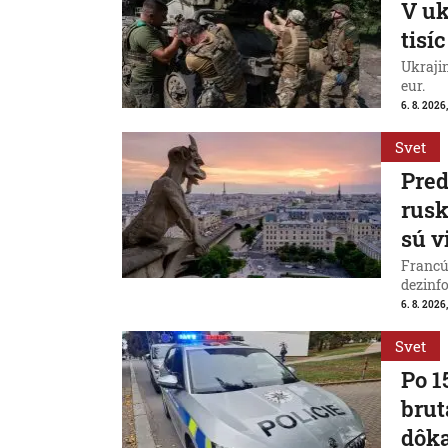
V uk
tisí
Ukraji
eur.
6. 8. 2026
Svet
Pred
rus
sú v
Francú
dezinfo
6. 8. 2026,
Svet
Po 1
brut
dôk