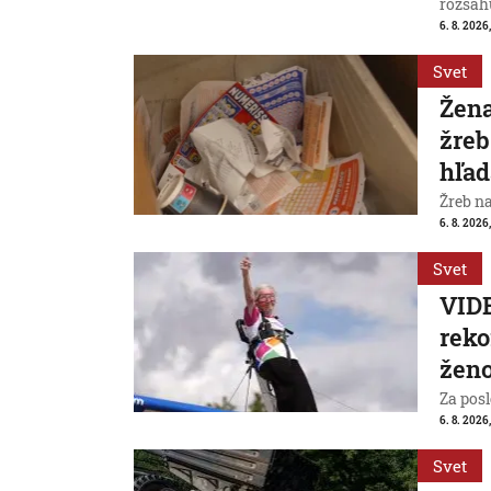
rozsah
6. 8. 2026,
Svet
Žena
žreb
hľad
Žreb n
6. 8. 2026,
Svet
VIDE
reko
ženo
Za posl
6. 8. 2026
Svet