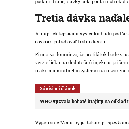
podaní druhej dávky bola podľa nich okolo 
Tretia dávka naďale
Aj napriek lepšiemu výsledku budú podľa s
čoskoro potrebovať tretiu dávku.
Firma sa domnieva, že protilátok bude s po
verzie lieku na dodatočnú injekciu, pričom
reakcia imunitného systému na rozšírené 
Súvisiaci článok
WHO vyzvala bohaté krajiny na odklad t
Vyjadrenie Moderny je ďalším príspevkom do