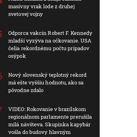
masívny vrak lode z druhej
svetovej vojny
Odporca vakcín Robert F. Kennedy
mladší vyzýva na očkovanie. USA
čelia rekordnému počtu prípadov
osýpok
Nový slovenský teplotný rekord
má ešte vyššiu hodnotu, ako sa
pôvodne zdalo
VIDEO: Rokovanie v brazílskom
regionálnom parlamente prerušila
milá návšteva. Skupinka kapybár
vošla do budovy hlavným