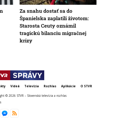
om
Za snahu dostať sa do
Žena v Tali
Španielska zaplatili životom:
vyhodila žre
Starosta Ceuty oznámil
eur. Smetiari
tragickú bilanciu migračnej
krízy
kty
Videá
Televízia
Rozhlas
Aplikácie
O STVR
ght © 2026 STVR – Slovenská televízia a rozhlas
s