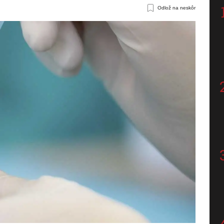
Odlož na neskôr