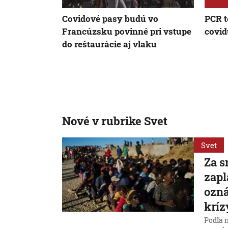
Covidové pasy budú vo
PCR t
Francúzsku povinné pri vstupe
covid
do reštaurácie aj vlaku
Nové v rubrike Svet
Svet
Za s
zapl
ozná
kríz
Podľa 