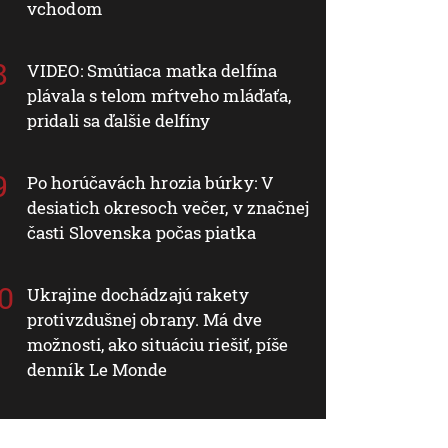
vchodom
VIDEO: Smútiaca matka delfína
plávala s telom mŕtveho mláďaťa,
pridali sa ďalšie delfíny
Po horúčavách hrozia búrky: V
desiatich okresoch večer, v značnej
časti Slovenska počas piatka
Ukrajine dochádzajú rakety
protivzdušnej obrany. Má dve
možnosti, ako situáciu riešiť, píše
denník Le Monde