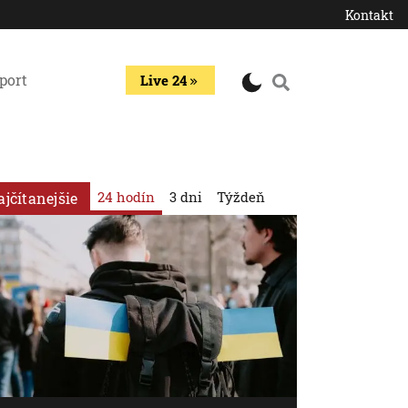
Kontakt
port
Live 24
24 hodín
3 dni
Týždeň
ajčítanejšie