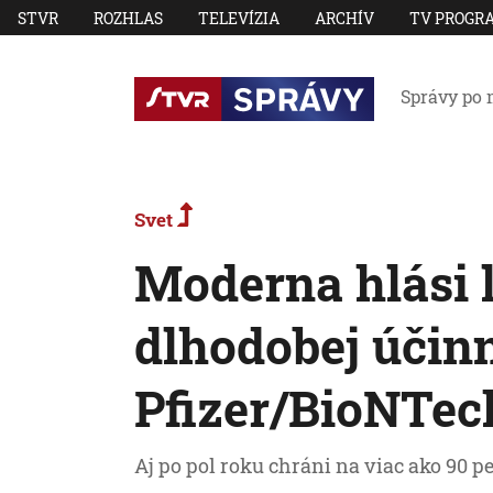
STVR
ROZHLAS
TELEVÍZIA
ARCHÍV
TV PROGR
Správy po 
Svet
Moderna hlási l
dlhodobej účin
Pfizer/BioNTec
Aj po pol roku chráni na viac ako 90 pe