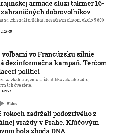
rajinskej armáde slúži takmer 16-
c zahraničných dobrovoľníkov
na sa ich snaží prilákať mesačným platom okolo 5 800
, 14:26:05
 voľbami vo Francúzsku silnie
ká dezinformačná kampaň. Terčom
iacerí politici
zska vládna agentúra identifikovala ako zdroj
rmácií dve siete.
 14:21:27
Video
5 rokoch zadržali podozrivého z
álnej vraždy v Prahe. Kľúčovým
azom bola zhoda DNA