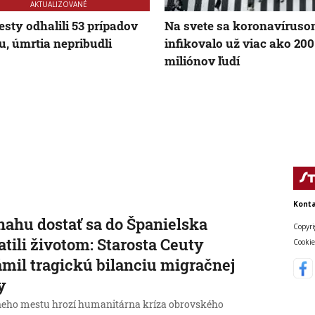
AKTUALIZOVANÉ
esty odhalili 53 prípadov
Na svete sa koronavírus
u, úmrtia nepribudli
infikovalo už viac ako 200
miliónov ľudí
Konta
nahu dostať sa do Španielska
Copyri
atili životom: Starosta Ceuty
Cookie
mil tragickú bilanciu migračnej
y
neho mestu hrozí humanitárna kríza obrovského