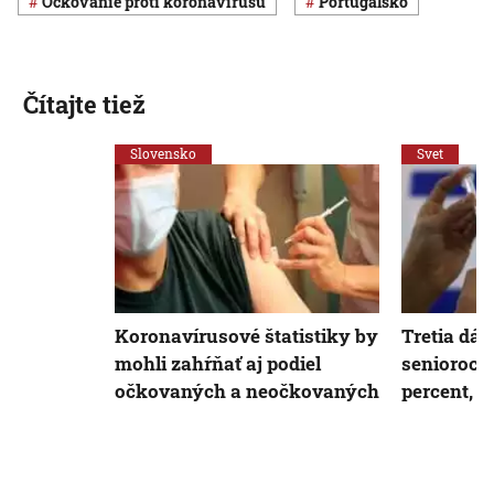
očkovanie proti koronavírusu
Portugalsko
Čítajte tiež
Slovensko
Svet
Koronavírusové štatistiky by
Tretia dá
mohli zahŕňať aj podiel
senioroch
očkovaných a neočkovaných
percent, z