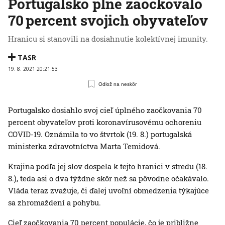
Portugalsko plne zaočkovalo
70 percent svojich obyvateľov
Hranicu si stanovili na dosiahnutie kolektívnej imunity.
TASR
19. 8. 2021 20:21:53
Odlož na neskôr
Portugalsko dosiahlo svoj cieľ úplného zaočkovania 70
percent obyvateľov proti koronavírusovému ochoreniu
COVID-19. Oznámila to vo štvrtok (19. 8.) portugalská
ministerka zdravotníctva Marta Temidová.
Krajina podľa jej slov dospela k tejto hranici v stredu (18.
8.), teda asi o dva týždne skôr než sa pôvodne očakávalo.
Vláda teraz zvažuje, či ďalej uvoľní obmedzenia týkajúce
sa zhromaždení a pohybu.
Cieľ zaočkovania 70 percent populácie, čo je približne