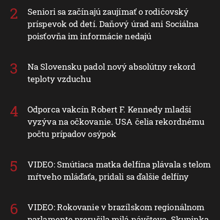
Seniori sa začínajú zaujímať o rodičovský
príspevok od detí. Daňový úrad ani Sociálna
poisťovňa im informácie nedajú
Na Slovensku padol nový absolútny rekord
teploty vzduchu
Odporca vakcín Robert F. Kennedy mladší
vyzýva na očkovanie. USA čelia rekordnému
počtu prípadov osýpok
VIDEO: Smútiaca matka delfína plávala s telom
mŕtveho mláďaťa, pridali sa ďalšie delfíny
VIDEO: Rokovanie v brazílskom regionálnom
parlamente prerušila milá návšteva. Skupinka