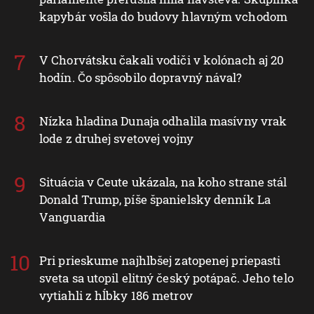
kapybár vošla do budovy hlavným vchodom
V Chorvátsku čakali vodiči v kolónach aj 20
hodín. Čo spôsobilo dopravný nával?
Nízka hladina Dunaja odhalila masívny vrak
lode z druhej svetovej vojny
Situácia v Ceute ukázala, na koho strane stál
Donald Trump, píše španielsky denník La
Vanguardia
Pri prieskume najhlbšej zatopenej priepasti
sveta sa utopil elitný český potápač. Jeho telo
vytiahli z hĺbky 186 metrov