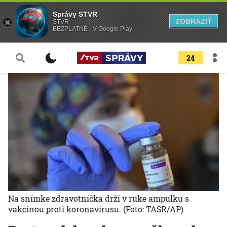
Správy STVR
ZOBRAZIŤ
STVR
BEZPLATNÉ - V Google Play
24
Na snímke zdravotníčka drží v ruke ampulku s
vakcínou proti koronavírusu.
(Foto: TASR/AP)