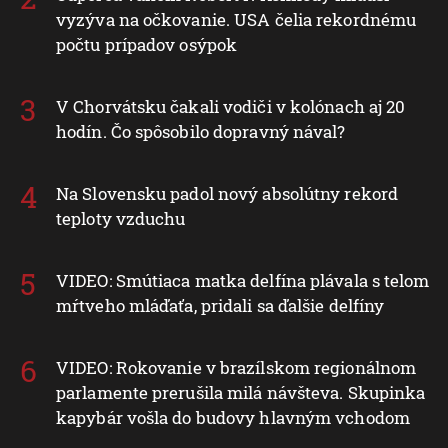
vyzýva na očkovanie. USA čelia rekordnému
počtu prípadov osýpok
V Chorvátsku čakali vodiči v kolónach aj 20
hodín. Čo spôsobilo dopravný nával?
Na Slovensku padol nový absolútny rekord
teploty vzduchu
VIDEO: Smútiaca matka delfína plávala s telom
mŕtveho mláďaťa, pridali sa ďalšie delfíny
VIDEO: Rokovanie v brazílskom regionálnom
parlamente prerušila milá návšteva. Skupinka
kapybár vošla do budovy hlavným vchodom