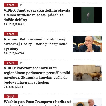
Svet
VIDEO: Smútiaca matka delfína plávala
s telom mŕtveho mláďaťa, pridali sa
ďalšie delfíny
5. 8. 2026, 15:20:02
Svet
Vladimir Putin oznámil vznik novej
armádnej zložky. Tvoria ju bezpilotné
systémy
5. 8. 2026, 14:47:04
Svet
VIDEO: Rokovanie v brazílskom
regionálnom parlamente prerušila milá
návšteva. Skupinka kapybár vošla do
budovy hlavným vchodom
5. 8. 2026, 13:53:13
Svet
Washington Post: Trumpova rétorika už