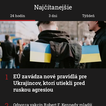
Najčítanejšie
24 hodín
3 dni
Týždeň
EÚ zavádza nové pravidlá pre
Ukrajincov, ktorí utiekli pred
ruskou agresiou
Odporca vakcín Robert F. Kennedy mladší