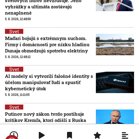
svetových lídrov nevzrušuje. Jeho
vyhrážky a ultimáta zostávajú
nenaplnené
5. 8. 2026, 12:48:50
Svet
Maďari bojujú s extrémnym suchom.
Firmy i domácnosti pre nízku hladinu
Dunaja obmedzujú spotrebu elektriny
5. 8. 2026, 12:48:12
Svet
AI modely si vytvorili falošné identity s
účelom manipulovať ľudí a spustiť
kybernetický útok
5. 8. 2026, 11:11:05
Svet
Putinov nový zákon tvrdo postihuje
kritikov Kremľa, ktorí odišli z Ruska
5. 8. 2026, 11:09:27