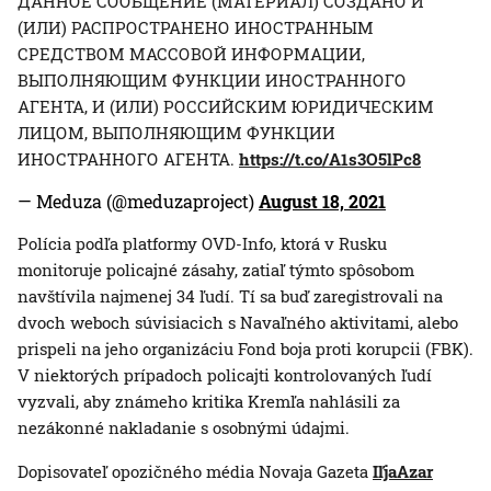
ДАННОЕ СООБЩЕНИЕ (МАТЕРИАЛ) СОЗДАНО И
(ИЛИ) РАСПРОСТРАНЕНО ИНОСТРАННЫМ
СРЕДСТВОМ МАССОВОЙ ИНФОРМАЦИИ,
ВЫПОЛНЯЮЩИМ ФУНКЦИИ ИНОСТРАННОГО
АГЕНТА, И (ИЛИ) РОССИЙСКИМ ЮРИДИЧЕСКИМ
ЛИЦОМ, ВЫПОЛНЯЮЩИМ ФУНКЦИИ
ИНОСТРАННОГО АГЕНТА.
https://t.co/A1s3O5lPc8
— Meduza (@meduzaproject)
August 18, 2021
Polícia podľa platformy OVD-Info, ktorá v Rusku
monitoruje policajné zásahy, zatiaľ týmto spôsobom
navštívila najmenej 34 ľudí. Tí sa buď zaregistrovali na
dvoch weboch súvisiacich s Navaľného aktivitami, alebo
prispeli na jeho organizáciu Fond boja proti korupcii (FBK).
V niektorých prípadoch policajti kontrolovaných ľudí
vyzvali, aby známeho kritika Kremľa nahlásili za
nezákonné nakladanie s osobnými údajmi.
Dopisovateľ opozičného média Novaja Gazeta
IľjaAzar