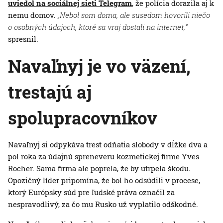
uviedol na sociálnej sieti Telegram
, že polícia dorazila aj k
nemu domov.
„Nebol som doma, ale susedom hovorili niečo
o osobných údajoch, ktoré sa vraj dostali na internet,“
spresnil.
Navaľnyj je vo väzení,
trestajú aj
spolupracovníkov
Navaľnyj si odpykáva trest odňatia slobody v dĺžke dva a
pol roka za údajnú spreneveru kozmetickej firme Yves
Rocher. Sama firma ale poprela, že by utrpela škodu.
Opozičný líder pripomína, že bol ho odsúdili v procese,
ktorý Európsky súd pre ľudské práva označil za
nespravodlivý, za čo mu Rusko už vyplatilo odškodné.