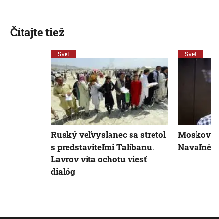
Čítajte tiež
Svet
Svet
Ruský veľvyslanec sa stretol
Moskovsk
s predstaviteľmi Talibanu.
Navaľného
Lavrov víta ochotu viesť
dialóg