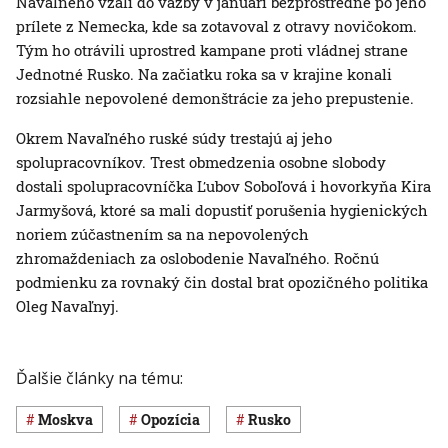
Navaľného vzali do väzby v januári bezprostredne po jeho
prílete z Nemecka, kde sa zotavoval z otravy novičokom.
Tým ho otrávili uprostred kampane proti vládnej strane
Jednotné Rusko. Na začiatku roka sa v krajine konali
rozsiahle nepovolené demonštrácie za jeho prepustenie.
Okrem Navaľného ruské súdy trestajú aj jeho
spolupracovníkov. Trest obmedzenia osobne slobody
dostali spolupracovníčka Ľubov Soboľová i hovorkyňa Kira
Jarmyšová, ktoré sa mali dopustiť porušenia hygienických
noriem zúčastnením sa na nepovolených
zhromaždeniach za oslobodenie Navaľného. Ročnú
podmienku za rovnaký čin dostal brat opozičného politika
Oleg Navaľnyj.
Ďalšie články na tému:
Moskva
opozícia
Rusko