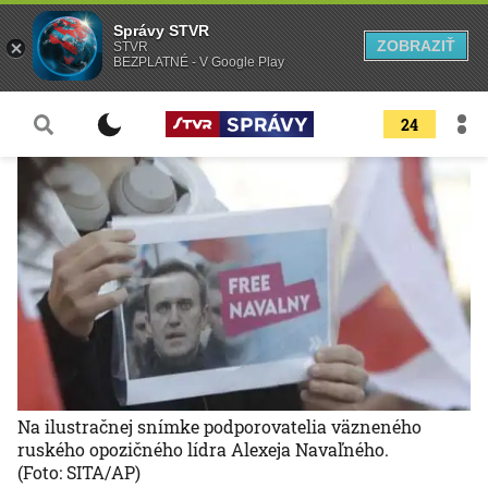
Správy STVR
ZOBRAZIŤ
STVR
BEZPLATNÉ - V Google Play
24
Na ilustračnej snímke podporovatelia väzneného
ruského opozičného lídra Alexeja Navaľného.
(Foto: SITA/AP)