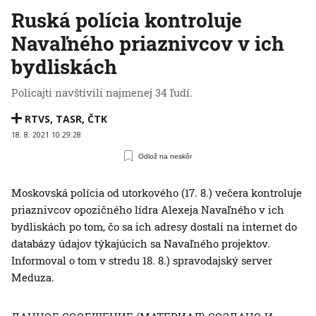
Ruská polícia kontroluje
Navaľného priaznivcov v ich
bydliskách
Policajti navštívili najmenej 34 ľudí.
RTVS
,
TASR
,
ČTK
18. 8. 2021 10:29:28
Odlož na neskôr
Moskovská polícia od utorkového (17. 8.) večera kontroluje
priaznivcov opozičného lídra Alexeja Navaľného v ich
bydliskách po tom, čo sa ich adresy dostali na internet do
databázy údajov týkajúcich sa Navaľného projektov.
Informoval o tom v stredu 18. 8.) spravodajský server
Meduza.