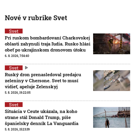
Nové v rubrike Svet
Svet
Pri ruskom bombardovaní Charkovskej
oblasti zahynuli traja ľudia. Rusko hlási
obeť po ukrajinskom dronovom útoku
6. 8. 2026, 7:54:40
Svet
Ruský dron prenasledoval predajcu
zeleniny v Chersone. Svet to musí
vidieť, apeluje Zelenskyj
5. 8. 2026, 19:22:05
Svet
Situácia v Ceute ukázala, na koho
strane stál Donald Trump, píše
španielsky denník La Vanguardia
5. 8. 2026, 15:23:39