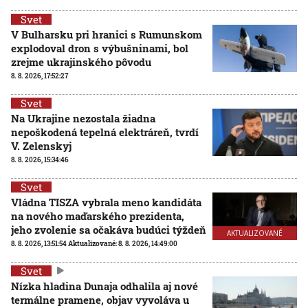
Svet
V Bulharsku pri hranici s Rumunskom
explodoval dron s výbušninami, bol
zrejme ukrajinského pôvodu
8. 8. 2026, 17:52:27
Svet
Na Ukrajine nezostala žiadna
nepoškodená tepelná elektráreň, tvrdí
V. Zelenskyj
8. 8. 2026, 15:34:46
Svet
Vládna TISZA vybrala meno kandidáta
na nového maďarského prezidenta,
jeho zvolenie sa očakáva budúci týždeň
AKTUALIZOVANÉ
8. 8. 2026, 13:51:54
Aktualizované:
8. 8. 2026, 14:49:00
Svet
Nízka hladina Dunaja odhalila aj nové
termálne pramene, objav vyvoláva u