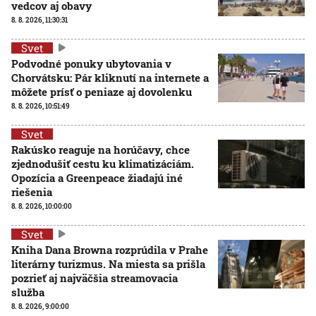
vedcov aj obavy
8. 8. 2026, 11:30:31
Svet
Podvodné ponuky ubytovania v
Chorvátsku: Pár kliknutí na internete a
môžete prísť o peniaze aj dovolenku
8. 8. 2026, 10:51:49
Svet
Rakúsko reaguje na horúčavy, chce
zjednodušiť cestu ku klimatizáciám.
Opozícia a Greenpeace žiadajú iné
riešenia
8. 8. 2026, 10:00:00
Svet
Kniha Dana Browna rozprúdila v Prahe
literárny turizmus. Na miesta sa prišla
pozrieť aj najväčšia streamovacia
služba
8. 8. 2026, 9:00:00