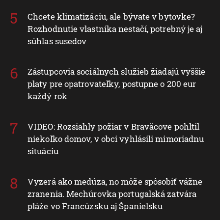
Chcete klimatizáciu, ale bývate v bytovke?
Rozhodnutie vlastníka nestačí, potrebný je aj
súhlas susedov
Zástupcovia sociálnych služieb žiadajú vyššie
platy pre opatrovateľky, postupne o 200 eur
každý rok
VIDEO: Rozsiahly požiar v Braväcove pohltil
niekoľko domov, v obci vyhlásili mimoriadnu
situáciu
Vyzerá ako medúza, no môže spôsobiť vážne
zranenia. Mechúrovka portugalská zatvára
pláže vo Francúzsku aj Španielsku