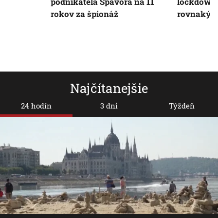
podnikateľa Spavora na 11
lockdown,
rokov za špionáž
rovnaký s
Najčítanejšie
24 hodín
3 dni
Týždeň