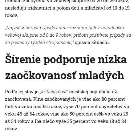
infekcií zachytená vo vekovej skupine od 20 do 29 rokov,
nasledujú tridsiatnici a potom deti a mladiství od 10 do 19
rokov.
„Najväčší nárast prípadov sme zaznamenali v najmladšej
vekovej skupine od 0 do 9 rokov, pričom pozitívne prípady sa
za posledný týždeň strojnásobili,“
opísala situáciu.
Šírenie podporuje nízka
zaočkovanosť mladých
Podľa jej slov je
„kritická časť“
mestskej populácie už
zaočkovaná. Plne zaočkovaných je viac ako 80 percent
ľudí vo veku nad 65 rokov, vyše 70 percent obyvateľov vo
veku 45 až 64 rokov, viac ako 50 percent osôb vo veku 25
až 34 rokov a iba niečo vyše 35 percent vo veku 18 až 24
rokov.