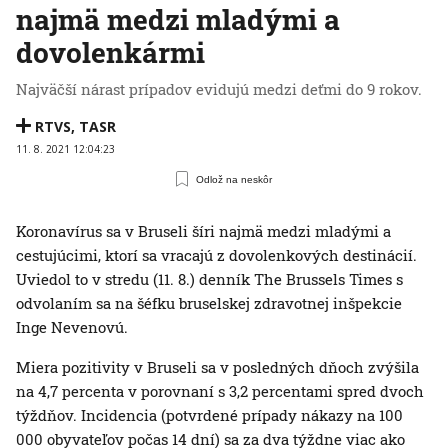
najmä medzi mladými a
dovolenkármi
Najväčší nárast prípadov evidujú medzi deťmi do 9 rokov.
RTVS
,
TASR
11. 8. 2021 12:04:23
Odlož na neskôr
Koronavírus sa v Bruseli šíri najmä medzi mladými a
cestujúcimi, ktorí sa vracajú z dovolenkových destinácií.
Uviedol to v stredu (11. 8.) denník The Brussels Times s
odvolaním sa na šéfku bruselskej zdravotnej inšpekcie
Inge Nevenovú.
Miera pozitivity v Bruseli sa v posledných dňoch zvýšila
na 4,7 percenta v porovnaní s 3,2 percentami spred dvoch
týždňov. Incidencia (potvrdené prípady nákazy na 100
000 obyvateľov počas 14 dní) sa za dva týždne viac ako