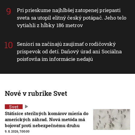
Pri prieskume najhlbšej zatopenej priepasti
sveta sa utopil elitný český potápač. Jeho telo
vytiahli z hĺbky 186 metrov
Seniori sa začínajú zaujímať o rodičovský
príspevok od detí. Daňový úrad ani Sociálna
poisťovňa im informácie nedajú
Nové v rubrike Svet
Svet
Státisíce sterilných komárov mieria do
amerických záhrad. Nová metóda má
bojovať proti nebezpečnému druhu
9. 8. 2026, 7:00:00