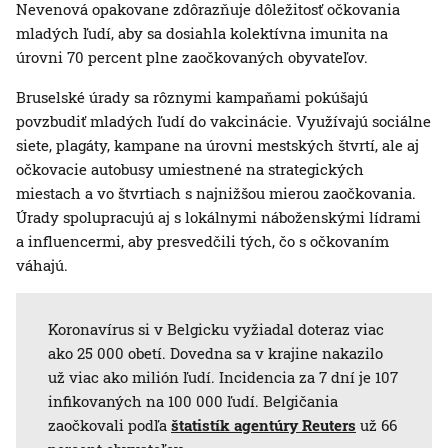
Nevenová opakovane zdôrazňuje dôležitosť očkovania
mladých ľudí, aby sa dosiahla kolektívna imunita na
úrovni 70 percent plne zaočkovaných obyvateľov.
Bruselské úrady sa rôznymi kampaňami pokúšajú
povzbudiť mladých ľudí do vakcinácie. Využívajú sociálne
siete, plagáty, kampane na úrovni mestských štvrtí, ale aj
očkovacie autobusy umiestnené na strategických
miestach a vo štvrtiach s najnižšou mierou zaočkovania.
Úrady spolupracujú aj s lokálnymi náboženskými lídrami
a influencermi, aby presvedčili tých, čo s očkovaním
váhajú.
Koronavírus si v Belgicku vyžiadal doteraz viac
ako 25 000 obetí. Dovedna sa v krajine nakazilo
už viac ako milión ľudí. Incidencia za 7 dní je 107
infikovaných na 100 000 ľudí. Belgičania
zaočkovali podľa
štatistík agentúry Reuters
už 66