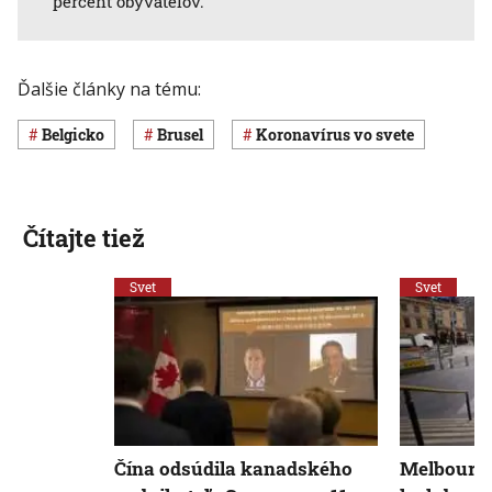
percent obyvateľov.
Ďalšie články na tému:
Belgicko
Brusel
koronavírus vo svete
Čítajte tiež
Svet
Svet
Čína odsúdila kanadského
Melbourne