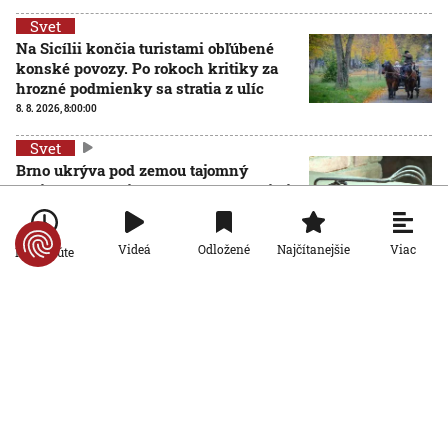
Svet
Na Sicílii končia turistami obľúbené
konské povozy. Po rokoch kritiky za
hrozné podmienky sa stratia z ulíc
8. 8. 2026, 8:00:00
Svet
Brno ukrýva pod zemou tajomný
zážitkový labyrint. My sme sa doň išli
pozrieť s kamerou
8. 8. 2026, 7:00:00
Viac
Videá
Odložené
Najčítanejšie
Po minúte
Svet
VIDEO: Zemetrasenie v Japonsku
zastihlo lekárov uprostred operácie,
pacienta chránili vlastnými telami
7. 8. 2026, 15:01:59
Svet
Nemecký kancelár Merz čelí silnejúcej
kritike pre štátnickú neschopnosť.