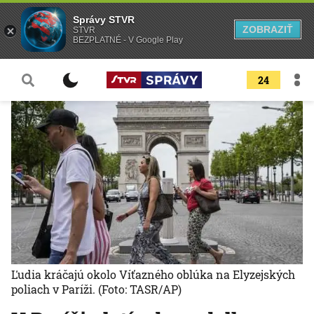
Správy STVR
ZOBRAZIŤ
STVR
BEZPLATNÉ - V Google Play
24
Ľudia kráčajú okolo Víťazného oblúka na Elyzejských
poliach v Paríži.
(Foto: TASR/AP)