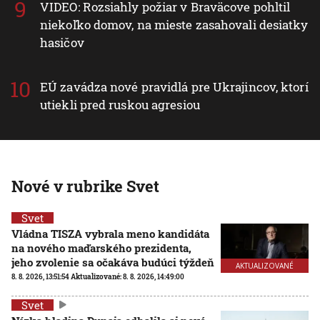
VIDEO: Rozsiahly požiar v Braväcove pohltil
niekoľko domov, na mieste zasahovali desiatky
hasičov
EÚ zavádza nové pravidlá pre Ukrajincov, ktorí
utiekli pred ruskou agresiou
Nové v rubrike Svet
Svet
Vládna TISZA vybrala meno kandidáta
na nového maďarského prezidenta,
jeho zvolenie sa očakáva budúci týždeň
AKTUALIZOVANÉ
8. 8. 2026, 13:51:54
Aktualizované:
8. 8. 2026, 14:49:00
Svet