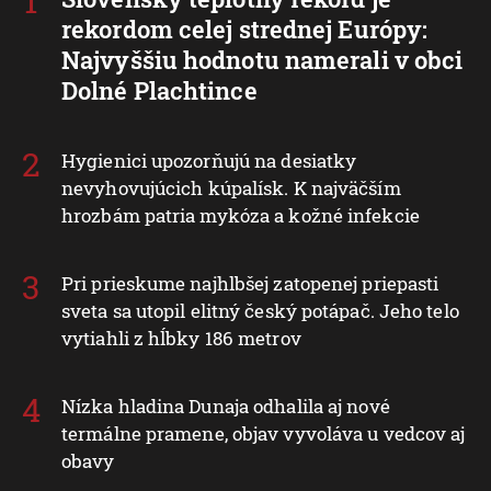
rekordom celej strednej Európy:
Najvyššiu hodnotu namerali v obci
Dolné Plachtince
Hygienici upozorňujú na desiatky
nevyhovujúcich kúpalísk. K najväčším
hrozbám patria mykóza a kožné infekcie
Pri prieskume najhlbšej zatopenej priepasti
sveta sa utopil elitný český potápač. Jeho telo
vytiahli z hĺbky 186 metrov
Nízka hladina Dunaja odhalila aj nové
termálne pramene, objav vyvoláva u vedcov aj
obavy