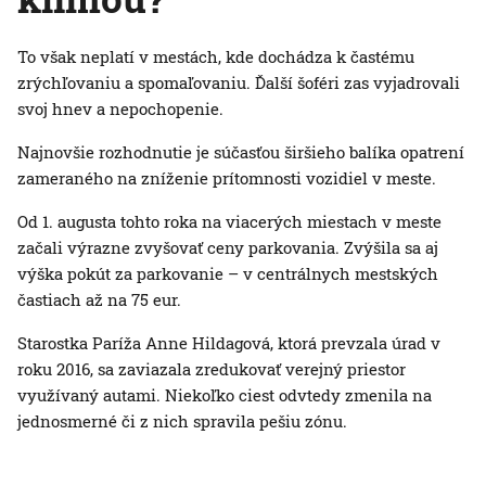
To však neplatí v mestách, kde dochádza k častému
zrýchľovaniu a spomaľovaniu. Ďalší šoféri zas vyjadrovali
svoj hnev a nepochopenie.
Najnovšie rozhodnutie je súčasťou širšieho balíka opatrení
zameraného na zníženie prítomnosti vozidiel v meste.
Od 1. augusta tohto roka na viacerých miestach v meste
začali výrazne zvyšovať ceny parkovania. Zvýšila sa aj
výška pokút za parkovanie – v centrálnych mestských
častiach až na 75 eur.
Starostka Paríža Anne Hildagová, ktorá prevzala úrad v
roku 2016, sa zaviazala zredukovať verejný priestor
využívaný autami. Niekoľko ciest odvtedy zmenila na
jednosmerné či z nich spravila pešiu zónu.