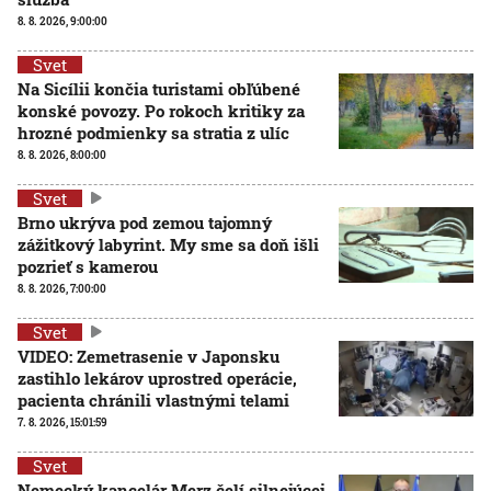
8. 8. 2026, 9:00:00
Svet
Na Sicílii končia turistami obľúbené
konské povozy. Po rokoch kritiky za
hrozné podmienky sa stratia z ulíc
8. 8. 2026, 8:00:00
Svet
Brno ukrýva pod zemou tajomný
zážitkový labyrint. My sme sa doň išli
pozrieť s kamerou
8. 8. 2026, 7:00:00
Svet
VIDEO: Zemetrasenie v Japonsku
zastihlo lekárov uprostred operácie,
pacienta chránili vlastnými telami
7. 8. 2026, 15:01:59
Svet
Nemecký kancelár Merz čelí silnejúcej