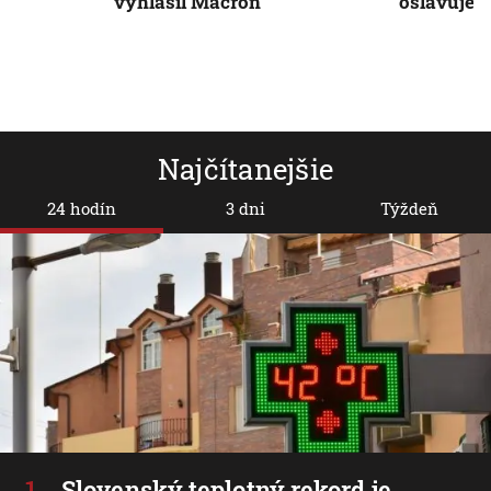
vyhlásil Macron
oslavuje u
Najčítanejšie
24 hodín
3 dni
Týždeň
Slovenský teplotný rekord je