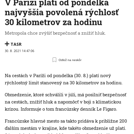
V Paríži platí od pondelka
najvyššia povolená rýchlosť
30 kilometrov za hodinu
Metropola chce zvýšiť bezpečnosť a znížiť hluk.
TASR
30. 8. 2021 14:47:06
Odlož na neskôr
Na cestách v Paríži od pondelka (30. 8.) platí nový
rýchlostný limit stanovený na 30 kilometrov za hodinu.
Obmedzenie, ktoré schválili v júli, má posilniť bezpečnosť
na cestách, znížiť hluk a napomôcť v boji s klimatickou
krízou. Informuje o tom francúzsky denník Le Figaro.
Francúzske hlavné mesto sa takto pridáva k približne 200
ďalším mestám v krajine, kde takéto obmedzenie už platí.