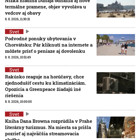
Nízka hladina Dunaja odhalila aj nové
termálne pramene, objav vyvoláva u
vedcov aj obavy
8. 8. 2026, 11:30:31
Svet
Podvodné ponuky ubytovania v
Chorvátsku: Pár kliknutí na internete a
môžete prísť o peniaze aj dovolenku
8. 8. 2026, 10:51:49
Svet
Rakúsko reaguje na horúčavy, chce
zjednodušiť cestu ku klimatizáciám.
Opozícia a Greenpeace žiadajú iné
riešenia
8. 8. 2026, 10:00:00
Svet
Kniha Dana Browna rozprúdila v Prahe
literárny turizmus. Na miesta sa prišla
pozrieť aj najväčšia streamovacia
služba