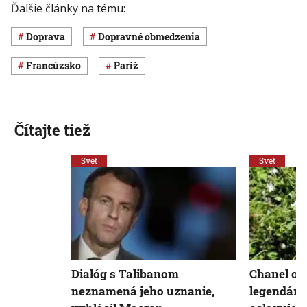
Ďalšie články na tému:
Doprava
dopravné obmedzenia
Francúzsko
Paríž
Čítajte tiež
Svet
Svet
Dialóg s Talibanom
Chanel oc
neznamená jeho uznanie,
legendárn