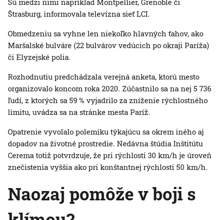
Sú medzi nimi napríklad Montpellier, Grenoble či
Štrasburg, informovala televízna sieť LCI.
Obmedzeniu sa vyhne len niekoľko hlavných ťahov, ako
Maršalské bulváre (22 bulvárov vedúcich po okraji Paríža)
či Elyzejské polia.
Rozhodnutiu predchádzala verejná anketa, ktorú mesto
organizovalo koncom roka 2020. Zúčastnilo sa na nej 5 736
ľudí, z ktorých sa 59 % vyjadrilo za zníženie rýchlostného
limitu, uvádza sa na stránke mesta Paríž.
Opatrenie vyvolalo polemiku týkajúcu sa okrem iného aj
dopadov na životné prostredie. Nedávna štúdia Inštitútu
Cerema totiž potvrdzuje, že pri rýchlosti 30 km/h je úroveň
znečistenia vyššia ako pri konštantnej rýchlosti 50 km/h.
Naozaj pomôže v boji s
klímou?