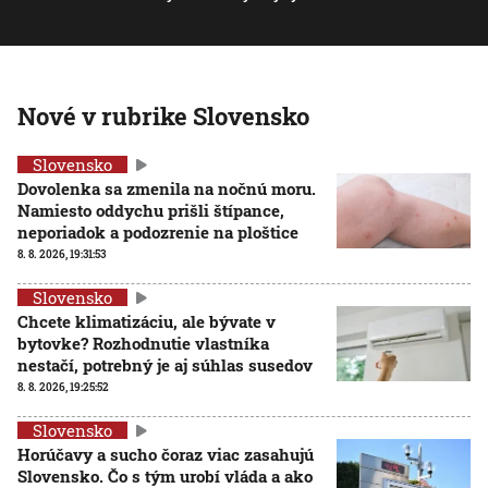
Nové v rubrike Slovensko
Slovensko
Dovolenka sa zmenila na nočnú moru.
Namiesto oddychu prišli štípance,
neporiadok a podozrenie na ploštice
8. 8. 2026, 19:31:53
Slovensko
Chcete klimatizáciu, ale bývate v
bytovke? Rozhodnutie vlastníka
nestačí, potrebný je aj súhlas susedov
8. 8. 2026, 19:25:52
Slovensko
Horúčavy a sucho čoraz viac zasahujú
Slovensko. Čo s tým urobí vláda a ako