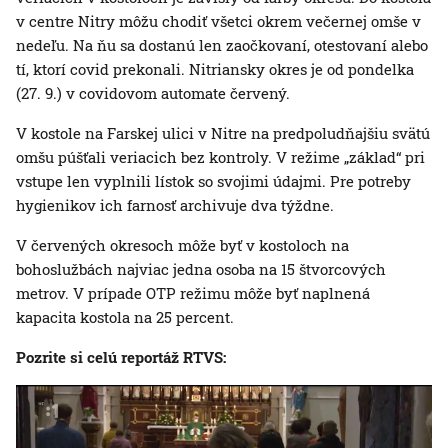
v centre Nitry môžu chodiť všetci okrem večernej omše v
nedeľu. Na ňu sa dostanú len zaočkovaní, otestovaní alebo
tí, ktorí covid prekonali. Nitriansky okres je od pondelka
(27. 9.) v covidovom automate červený.
V kostole na Farskej ulici v Nitre na predpoludňajšiu svätú
omšu púšťali veriacich bez kontroly. V režime „základ“ pri
vstupe len vyplnili lístok so svojimi údajmi. Pre potreby
hygienikov ich farnosť archivuje dva týždne.
V červených okresoch môže byť v kostoloch na
bohoslužbách najviac jedna osoba na 15 štvorcových
metrov. V prípade OTP režimu môže byť naplnená
kapacita kostola na 25 percent.
Pozrite si celú reportáž RTVS: