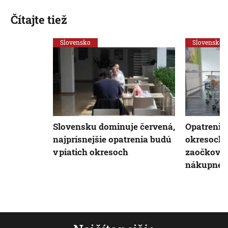
Čítajte tiež
Slovensko
Slovensko
Slovensku dominuje červená,
Opatrenia
najprísnejšie opatrenia budú
okresoch:
v piatich okresoch
zaočkovaný
nákupné h