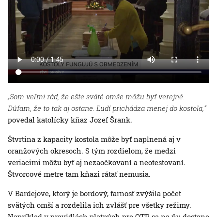
„Som veľmi rád, že ešte sväté omše môžu byť verejné.
Dúfam, že to tak aj ostane. Ľudí prichádza menej do kostola,“
povedal katolícky kňaz Jozef Šrank.
Štvrtina z kapacity kostola môže byť naplnená aj v
oranžových okresoch. S tým rozdielom, že medzi
veriacimi môžu byť aj nezaočkovaní a neotestovaní.
Štvorcové metre tam kňazi rátať nemusia.
V Bardejove, ktorý je bordový, farnosť zvýšila počet
svätých omší a rozdelila ich zvlášť pre všetky režimy.
Napríklad v pravidlách platných pre OTP sa na ňu dostane