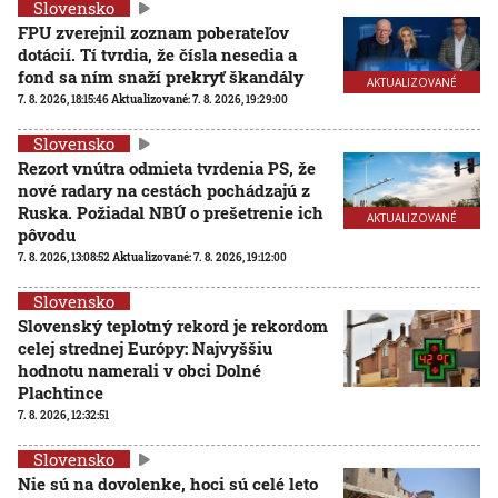
Slovensko
FPU zverejnil zoznam poberateľov
dotácií. Tí tvrdia, že čísla nesedia a
fond sa ním snaží prekryť škandály
AKTUALIZOVANÉ
7. 8. 2026, 18:15:46
Aktualizované:
7. 8. 2026, 19:29:00
Slovensko
Rezort vnútra odmieta tvrdenia PS, že
nové radary na cestách pochádzajú z
Ruska. Požiadal NBÚ o prešetrenie ich
AKTUALIZOVANÉ
pôvodu
7. 8. 2026, 13:08:52
Aktualizované:
7. 8. 2026, 19:12:00
Slovensko
Slovenský teplotný rekord je rekordom
celej strednej Európy: Najvyššiu
hodnotu namerali v obci Dolné
Plachtince
7. 8. 2026, 12:32:51
Slovensko
Nie sú na dovolenke, hoci sú celé leto