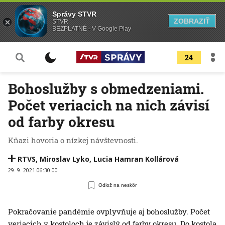
Správy STVR
ZOBRAZIŤ
STVR
BEZPLATNÉ - V Google Play
24
Bohoslužby s obmedzeniami.
Počet veriacich na nich závisí
od farby okresu
Kňazi hovoria o nízkej návštevnosti.
RTVS
,
Miroslav Lyko
,
Lucia Hamran Kollárová
29. 9. 2021 06:30:00
Odlož na neskôr
Pokračovanie pandémie ovplyvňuje aj bohoslužby. Počet
veriacich v kostoloch je závislý od farby okresu. Do kostola