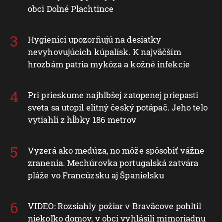
obci Dolné Plachtince
Hygienici upozorňujú na desiatky
nevyhovujúcich kúpalísk. K najväčším
hrozbám patria mykóza a kožné infekcie
Pri prieskume najhlbšej zatopenej priepasti
sveta sa utopil elitný český potápač. Jeho telo
vytiahli z hĺbky 186 metrov
Vyzerá ako medúza, no môže spôsobiť vážne
zranenia. Mechúrovka portugalská zatvára
pláže vo Francúzsku aj Španielsku
VIDEO: Rozsiahly požiar v Braväcove pohltil
niekoľko domov, v obci vyhlásili mimoriadnu