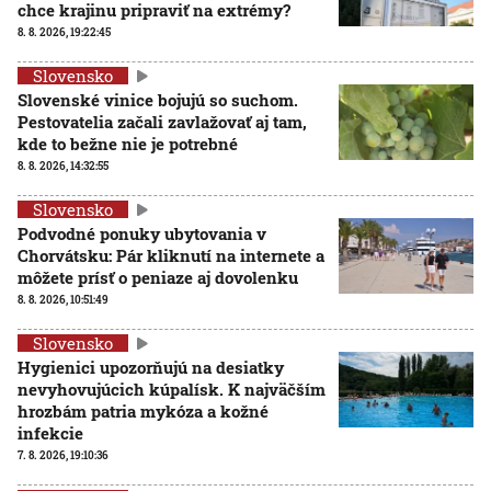
chce krajinu pripraviť na extrémy?
8. 8. 2026, 19:22:45
Slovensko
Slovenské vinice bojujú so suchom.
Pestovatelia začali zavlažovať aj tam,
kde to bežne nie je potrebné
8. 8. 2026, 14:32:55
Slovensko
Podvodné ponuky ubytovania v
Chorvátsku: Pár kliknutí na internete a
môžete prísť o peniaze aj dovolenku
8. 8. 2026, 10:51:49
Slovensko
Hygienici upozorňujú na desiatky
nevyhovujúcich kúpalísk. K najväčším
hrozbám patria mykóza a kožné
infekcie
7. 8. 2026, 19:10:36