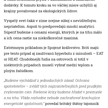
dodávky. K tomuto kroku sa vo väčšej miere uchýlili aj
krajiny považované za ekologických lídrov.
Vyspelý svet čaká v zime zrejme súboj s neviditeľným
nepriateľom. Aspoň to predpovedajú mnohí analytici.
Súperiť budeme s cenami energií, ktorých je na trhu málo
a ich cena rastie na niekoľkoročné maximá.
Extrémnym príkladom je Spojené kráľovstvo. Briti majú
pre tento prípad aj zaužívanú hyperbolu z minulosti – EAT
or HEAT. Chudobnejší ľudia na ostrovoch si totiž v
niektorých prípadoch museli vybrať medzi teplom a
plným žalúdkom.
„Budeme vychádzať z jednoduchých zásad. Ochrana
spotrebiteľov – zvlášť tých najzraniteľnejších pred prudkým
zvyšovaním cien. Riešenie krízy budeme hľadať v priemysle
a na trhu. Vláda rozhodne nebude zachraňovať krachujúce
energetické spoločnosti,“
povedal britský štátny tajomník