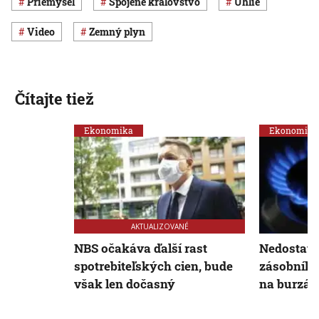
priemysel
Spojené kráľovstvo
uhlie
Video
zemný plyn
Čítajte tiež
Ekonomika
Ekonomika
AKTUALIZOVANÉ
NBS očakáva ďalší rast
Nedostato
spotrebiteľských cien, bude
zásobníko
však len dočasný
na burzác