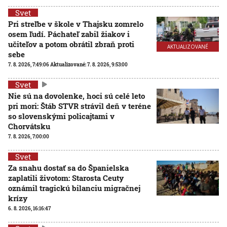
Svet
Pri streľbe v škole v Thajsku zomrelo
osem ľudí. Páchateľ zabil žiakov i
učiteľov a potom obrátil zbraň proti
AKTUALIZOVANÉ
sebe
7. 8. 2026, 7:49:06
Aktualizované:
7. 8. 2026, 9:53:00
Svet
Nie sú na dovolenke, hoci sú celé leto
pri mori: Štáb STVR strávil deň v teréne
so slovenskými policajtami v
Chorvátsku
7. 8. 2026, 7:00:00
Svet
Za snahu dostať sa do Španielska
zaplatili životom: Starosta Ceuty
oznámil tragickú bilanciu migračnej
krízy
6. 8. 2026, 16:16:47