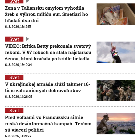
Svet
Žena v Taliansku omylom vyhodila
žreb s výhrou milión eur. Smetiari ho
hľadali dva dni
6. 8. 2026, 15:49:55
Svet
VIDEO: Britka Betty prekonala svetový
rekord. V 97 rokoch sa stala najstaršou
ženou, ktorá kráčala po krídle lietadla
6. 8. 2026, 15:40:24
Svet
V ukrajinskej armáde slúži takmer 16-
tisíc zahraničných dobrovoľníkov
6. 8. 2026, 14:26:05
Svet
Pred voľbami vo Francúzsku silnie
ruská dezinformačná kampaň. Terčom
sú viacerí politici
6. 8. 2026, 14:21:27