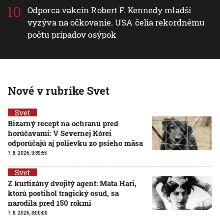
Odporca vakcín Robert F. Kennedy mladší
vyzýva na očkovanie. USA čelia rekordnému
počtu prípadov osýpok
Nové v rubrike Svet
Svet
Bizarný recept na ochranu pred
horúčavami: V Severnej Kórei
odporúčajú aj polievku zo psieho mäsa
7. 8. 2026, 9:39:55
Svet
Z kurtizány dvojitý agent: Mata Hari,
ktorú postihol tragický osud, sa
narodila pred 150 rokmi
7. 8. 2026, 8:00:00