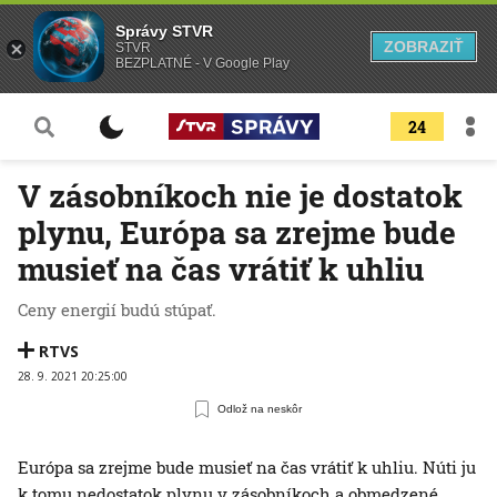
Správy STVR
ZOBRAZIŤ
STVR
BEZPLATNÉ - V Google Play
24
V zásobníkoch nie je dostatok
plynu, Európa sa zrejme bude
musieť na čas vrátiť k uhliu
Ceny energií budú stúpať.
RTVS
28. 9. 2021 20:25:00
Odlož na neskôr
Európa sa zrejme bude musieť na čas vrátiť k uhliu. Núti ju
k tomu nedostatok plynu v zásobníkoch a obmedzené