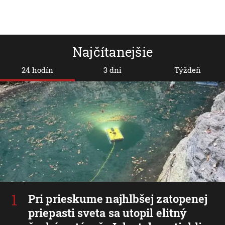
Najčítanejšie
24 hodín
3 dni
Týždeň
Pri prieskume najhlbšej zatopenej
priepasti sveta sa utopil elitný