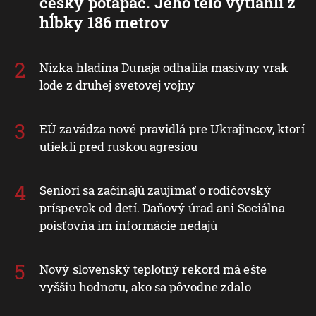
český potápač. Jeho telo vytiahli z
hĺbky 186 metrov
Nízka hladina Dunaja odhalila masívny vrak
lode z druhej svetovej vojny
EÚ zavádza nové pravidlá pre Ukrajincov, ktorí
utiekli pred ruskou agresiou
Seniori sa začínajú zaujímať o rodičovský
príspevok od detí. Daňový úrad ani Sociálna
poisťovňa im informácie nedajú
Nový slovenský teplotný rekord má ešte
vyššiu hodnotu, ako sa pôvodne zdalo