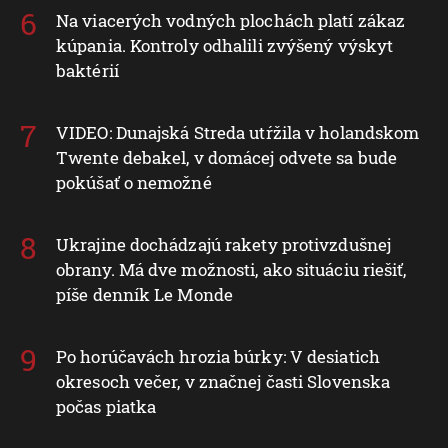
Na viacerých vodných plochách platí zákaz
kúpania. Kontroly odhalili zvýšený výskyt
baktérií
VIDEO: Dunajská Streda utŕžila v holandskom
Twente debakel, v domácej odvete sa bude
pokúšať o nemožné
Ukrajine dochádzajú rakety protivzdušnej
obrany. Má dve možnosti, ako situáciu riešiť,
píše denník Le Monde
Po horúčavách hrozia búrky: V desiatich
okresoch večer, v značnej časti Slovenska
počas piatka