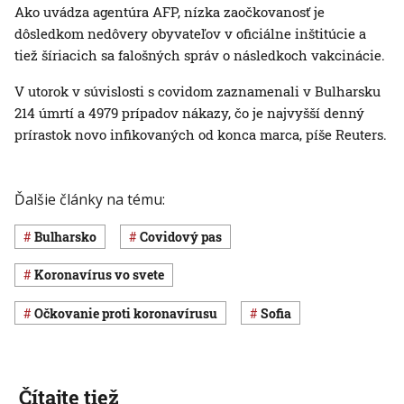
Ako uvádza agentúra AFP, nízka zaočkovanosť je
dôsledkom nedôvery obyvateľov v oficiálne inštitúcie a
tiež šíriacich sa falošných správ o následkoch vakcinácie.
V utorok v súvislosti s covidom zaznamenali v Bulharsku
214 úmrtí a 4979 prípadov nákazy, čo je najvyšší denný
prírastok novo infikovaných od konca marca, píše Reuters.
Ďalšie články na tému:
Bulharsko
covidový pas
koronavírus vo svete
očkovanie proti koronavírusu
Sofia
Čítajte tiež