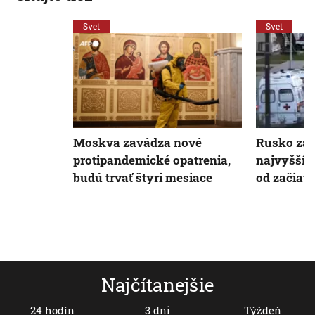
Svet
Svet
Moskva zavádza nové
Rusko za
protipandemické opatrenia,
najvyšší 
budú trvať štyri mesiace
od začiat
Najčítanejšie
24 hodín
3 dni
Týždeň