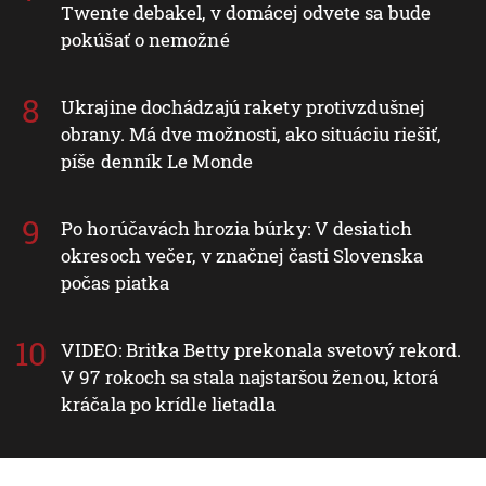
Twente debakel, v domácej odvete sa bude
pokúšať o nemožné
Ukrajine dochádzajú rakety protivzdušnej
obrany. Má dve možnosti, ako situáciu riešiť,
píše denník Le Monde
Po horúčavách hrozia búrky: V desiatich
okresoch večer, v značnej časti Slovenska
počas piatka
VIDEO: Britka Betty prekonala svetový rekord.
V 97 rokoch sa stala najstaršou ženou, ktorá
kráčala po krídle lietadla