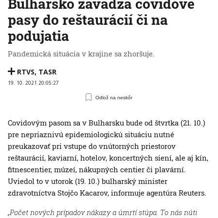
Bulharsko zavádza covidové
pasy do reštaurácií či na
podujatia
Pandemická situácia v krajine sa zhoršuje.
RTVS
,
TASR
19. 10. 2021 20:05:27
Odlož na neskôr
Covidovým pasom sa v Bulharsku bude od štvrtka (21. 10.)
pre nepriaznivú epidemiologickú situáciu nutné
preukazovať pri vstupe do vnútorných priestorov
reštaurácií, kaviarní, hotelov, koncertných siení, ale aj kín,
fitnescentier, múzeí, nákupných centier či plavární.
Uviedol to v utorok (19. 10.) bulharský minister
zdravotníctva Stojčo Kacarov, informuje agentúra Reuters.
„Počet nových prípadov nákazy a úmrtí stúpa. To nás núti