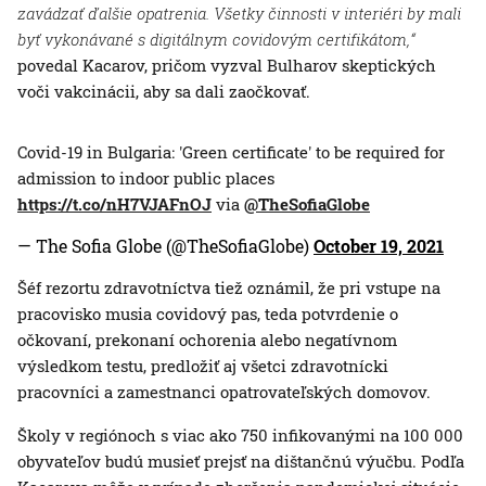
zavádzať ďalšie opatrenia. Všetky činnosti v interiéri by mali
byť vykonávané s digitálnym covidovým certifikátom,“
povedal Kacarov, pričom vyzval Bulharov skeptických
voči vakcinácii, aby sa dali zaočkovať.
Covid-19 in Bulgaria: 'Green certificate' to be required for
admission to indoor public places
https://t.co/nH7VJAFnOJ
via
@TheSofiaGlobe
— The Sofia Globe (@TheSofiaGlobe)
October 19, 2021
Šéf rezortu zdravotníctva tiež oznámil, že pri vstupe na
pracovisko musia covidový pas, teda potvrdenie o
očkovaní, prekonaní ochorenia alebo negatívnom
výsledkom testu, predložiť aj všetci zdravotnícki
pracovníci a zamestnanci opatrovateľských domovov.
Školy v regiónoch s viac ako 750 infikovanými na 100 000
obyvateľov budú musieť prejsť na dištančnú výučbu. Podľa