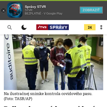
Správy STVR
ZOBRAZIŤ
STVR
BEZPLATNÉ - V Google Play
24
Na ilustračnej snímke kontrola covidového pasu.
(Foto: TASR/AP)