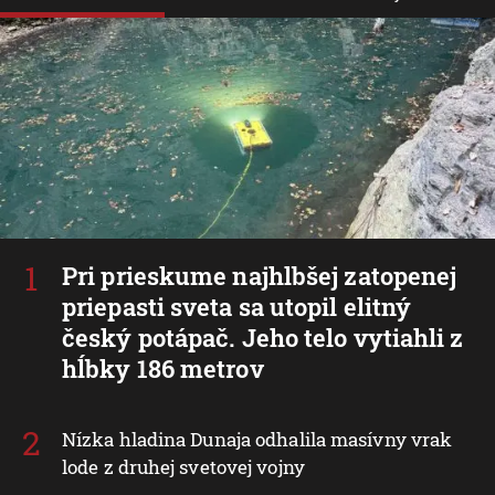
Pri prieskume najhlbšej zatopenej
priepasti sveta sa utopil elitný
český potápač. Jeho telo vytiahli z
hĺbky 186 metrov
Nízka hladina Dunaja odhalila masívny vrak
lode z druhej svetovej vojny