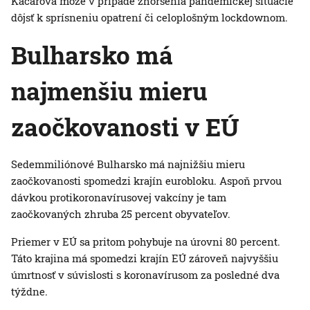
Kacarova môže v prípade zhoršenia pandemickej situácie
dôjsť k sprísneniu opatrení či celoplošným lockdownom.
Bulharsko má
najmenšiu mieru
zaočkovanosti v EÚ
Sedemmiliónové Bulharsko má najnižšiu mieru
zaočkovanosti spomedzi krajín eurobloku. Aspoň prvou
dávkou protikoronavírusovej vakcíny je tam
zaočkovaných zhruba 25 percent obyvateľov.
Priemer v EÚ sa pritom pohybuje na úrovni 80 percent.
Táto krajina má spomedzi krajín EÚ zároveň najvyššiu
úmrtnosť v súvislosti s koronavírusom za posledné dva
týždne.