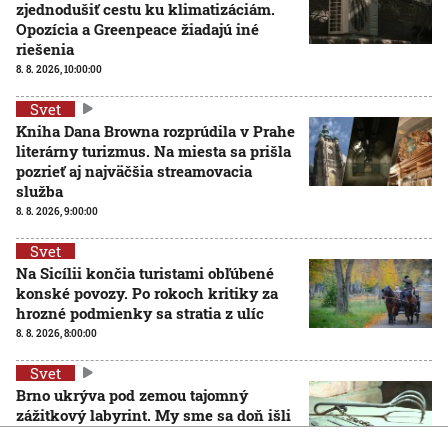
zjednodušiť cestu ku klimatizáciám.
Opozícia a Greenpeace žiadajú iné
riešenia
8. 8. 2026, 10:00:00
Svet
Kniha Dana Browna rozprúdila v Prahe
literárny turizmus. Na miesta sa prišla
pozrieť aj najväčšia streamovacia
služba
8. 8. 2026, 9:00:00
Svet
Na Sicílii končia turistami obľúbené
konské povozy. Po rokoch kritiky za
hrozné podmienky sa stratia z ulíc
8. 8. 2026, 8:00:00
Svet
Brno ukrýva pod zemou tajomný
zážitkový labyrint. My sme sa doň išli
pozrieť s kamerou