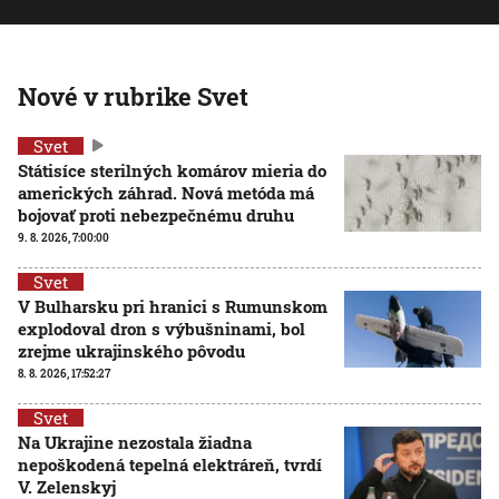
Nové v rubrike Svet
Svet
Státisíce sterilných komárov mieria do
amerických záhrad. Nová metóda má
bojovať proti nebezpečnému druhu
9. 8. 2026, 7:00:00
Svet
V Bulharsku pri hranici s Rumunskom
explodoval dron s výbušninami, bol
zrejme ukrajinského pôvodu
8. 8. 2026, 17:52:27
Svet
Na Ukrajine nezostala žiadna
nepoškodená tepelná elektráreň, tvrdí
V. Zelenskyj