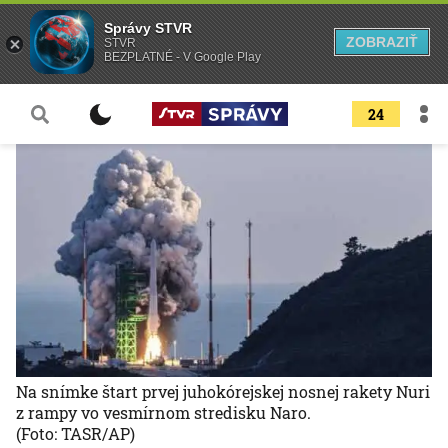
Správy STVR
ZOBRAZIŤ
STVR
BEZPLATNÉ - V Google Play
24
Na snímke štart prvej juhokórejskej nosnej rakety Nuri
z rampy vo vesmírnom stredisku Naro.
(Foto: TASR/AP)