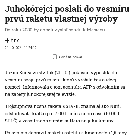
Juhokórejci poslali do vesmíru
prvú raketu vlastnej výroby
Do roku 2030 by chceli vyslať sondu k Mesiacu.
ČTK
21. 10. 2021 11:24:12
Odlož na neskôr
Južná Kórea vo štvrtok (21. 10.) pokusne vypustila do
vesmíru svoju prvú raketu, ktorú vyrobila bez cudzej
pomoci. Informovala o tom agentúra AFP s odvolaním sa
na zábery juhokórejskej televízie.
Trojstupňová nosná raketa KSLV-II, známa aj ako Nuri,
odštartovala krátko po 17.00 h miestneho času (10.00 h
SELČ) z vesmírneho strediska Naro na juhu krajiny.
Raketa má dopraviť maketu satelitu s hmotnosťou 1,5 tony