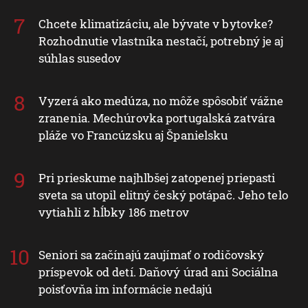
Chcete klimatizáciu, ale bývate v bytovke?
Rozhodnutie vlastníka nestačí, potrebný je aj
súhlas susedov
Vyzerá ako medúza, no môže spôsobiť vážne
zranenia. Mechúrovka portugalská zatvára
pláže vo Francúzsku aj Španielsku
Pri prieskume najhlbšej zatopenej priepasti
sveta sa utopil elitný český potápač. Jeho telo
vytiahli z hĺbky 186 metrov
Seniori sa začínajú zaujímať o rodičovský
príspevok od detí. Daňový úrad ani Sociálna
poisťovňa im informácie nedajú