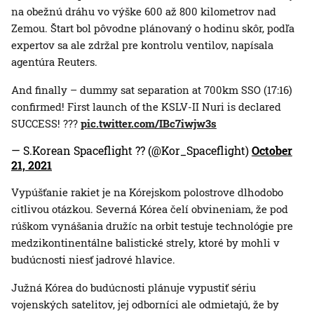
na obežnú dráhu vo výške 600 až 800 kilometrov nad
Zemou. Štart bol pôvodne plánovaný o hodinu skôr, podľa
expertov sa ale zdržal pre kontrolu ventilov, napísala
agentúra Reuters.
And finally – dummy sat separation at 700km SSO (17:16)
confirmed! First launch of the KSLV-II Nuri is declared
SUCCESS! ???
pic.twitter.com/IBc7iwjw3s
— S.Korean Spaceflight ?? (@Kor_Spaceflight)
October
21, 2021
Vypúšťanie rakiet je na Kórejskom polostrove dlhodobo
citlivou otázkou. Severná Kórea čelí obvineniam, že pod
rúškom vynášania družíc na orbit testuje technológie pre
medzikontinentálne balistické strely, ktoré by mohli v
budúcnosti niesť jadrové hlavice.
Južná Kórea do budúcnosti plánuje vypustiť sériu
vojenských satelitov, jej odborníci ale odmietajú, že by