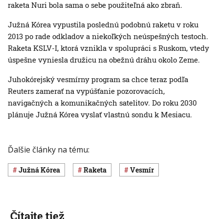
raketa Nuri bola sama o sebe použiteľná ako zbraň.
Južná Kórea vypustila poslednú podobnú raketu v roku
2013 po rade odkladov a niekoľkých neúspešných testoch.
Raketa KSLV-I, ktorá vznikla v spolupráci s Ruskom, vtedy
úspešne vyniesla družicu na obežnú dráhu okolo Zeme.
Juhokórejský vesmírny program sa chce teraz podľa
Reuters zamerať na vypúšťanie pozorovacích,
navigačných a komunikačných satelitov. Do roku 2030
plánuje Južná Kórea vyslať vlastnú sondu k Mesiacu.
Ďalšie články na tému:
Južná Kórea
raketa
vesmír
Čítajte tiež