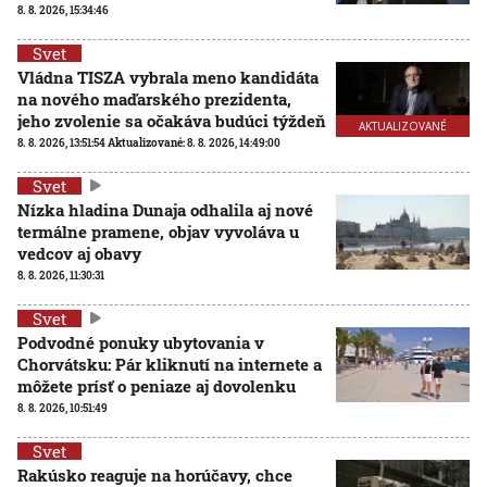
8. 8. 2026, 15:34:46
Svet
Vládna TISZA vybrala meno kandidáta
na nového maďarského prezidenta,
jeho zvolenie sa očakáva budúci týždeň
AKTUALIZOVANÉ
8. 8. 2026, 13:51:54
Aktualizované:
8. 8. 2026, 14:49:00
Svet
Nízka hladina Dunaja odhalila aj nové
termálne pramene, objav vyvoláva u
vedcov aj obavy
8. 8. 2026, 11:30:31
Svet
Podvodné ponuky ubytovania v
Chorvátsku: Pár kliknutí na internete a
môžete prísť o peniaze aj dovolenku
8. 8. 2026, 10:51:49
Svet
Rakúsko reaguje na horúčavy, chce