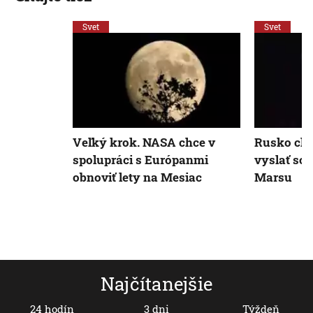
Svet
Svet
Veľký krok. NASA chce v
Rusko chc
spolupráci s Európanmi
vyslať so
obnoviť lety na Mesiac
Marsu
Najčítanejšie
24 hodín
3 dni
Týždeň