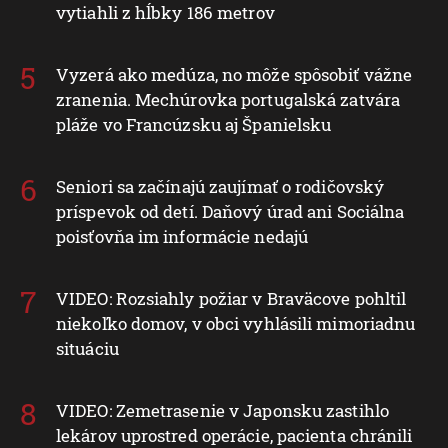
vytiahli z hĺbky 186 metrov
Vyzerá ako medúza, no môže spôsobiť vážne
zranenia. Mechúrovka portugalská zatvára
pláže vo Francúzsku aj Španielsku
Seniori sa začínajú zaujímať o rodičovský
príspevok od detí. Daňový úrad ani Sociálna
poisťovňa im informácie nedajú
VIDEO: Rozsiahly požiar v Braväcove pohltil
niekoľko domov, v obci vyhlásili mimoriadnu
situáciu
VIDEO: Zemetrasenie v Japonsku zastihlo
lekárov uprostred operácie, pacienta chránili