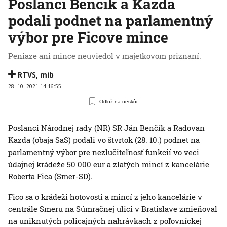
Poslanci Benčík a Kazda
podali podnet na parlamentný
výbor pre Ficove mince
Peniaze ani mince neuviedol v majetkovom priznaní.
RTVS
,
mib
28. 10. 2021 14:16:55
Odlož na neskôr
Poslanci Národnej rady (NR) SR Ján Benčík a Radovan
Kazda (obaja SaS) podali vo štvrtok (28. 10.) podnet na
parlamentný výbor pre nezlučiteľnosť funkcií vo veci
údajnej krádeže 50 000 eur a zlatých mincí z kancelárie
Roberta Fica (Smer-SD).
Fico sa o krádeži hotovosti a mincí z jeho kancelárie v
centrále Smeru na Súmračnej ulici v Bratislave zmieňoval
na uniknutých policajných nahrávkach z poľovníckej