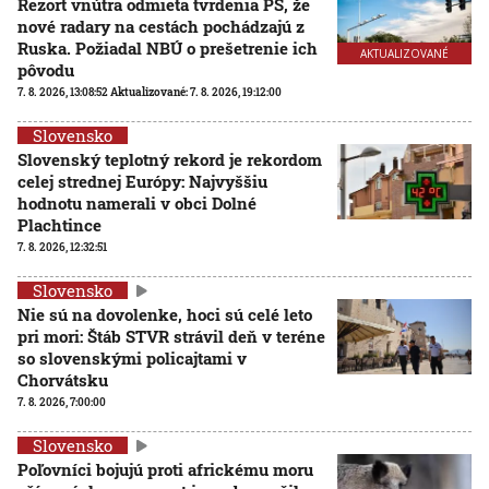
Rezort vnútra odmieta tvrdenia PS, že
nové radary na cestách pochádzajú z
Ruska. Požiadal NBÚ o prešetrenie ich
AKTUALIZOVANÉ
pôvodu
7. 8. 2026, 13:08:52
Aktualizované:
7. 8. 2026, 19:12:00
Slovensko
Slovenský teplotný rekord je rekordom
celej strednej Európy: Najvyššiu
hodnotu namerali v obci Dolné
Plachtince
7. 8. 2026, 12:32:51
Slovensko
Nie sú na dovolenke, hoci sú celé leto
pri mori: Štáb STVR strávil deň v teréne
so slovenskými policajtami v
Chorvátsku
7. 8. 2026, 7:00:00
Slovensko
Poľovníci bojujú proti africkému moru