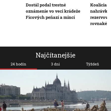
Dostál podal trestné
Koalícia je
oznámenie vo veci krádeže
nahrávka
Ficových peňazí a mincí
rezervovan
rovnaké ve
Najčítanejšie
24 hodín
3 dni
Týždeň