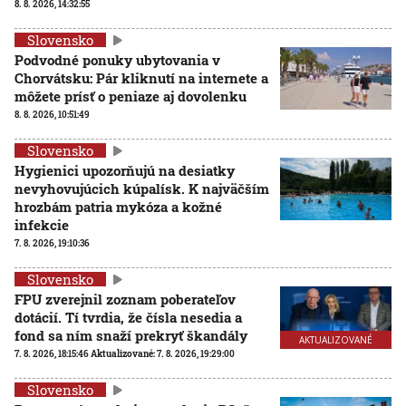
8. 8. 2026, 14:32:55
Slovensko
Podvodné ponuky ubytovania v
Chorvátsku: Pár kliknutí na internete a
môžete prísť o peniaze aj dovolenku
8. 8. 2026, 10:51:49
Slovensko
Hygienici upozorňujú na desiatky
nevyhovujúcich kúpalísk. K najväčším
hrozbám patria mykóza a kožné
infekcie
7. 8. 2026, 19:10:36
Slovensko
FPU zverejnil zoznam poberateľov
dotácií. Tí tvrdia, že čísla nesedia a
fond sa ním snaží prekryť škandály
AKTUALIZOVANÉ
7. 8. 2026, 18:15:46
Aktualizované:
7. 8. 2026, 19:29:00
Slovensko