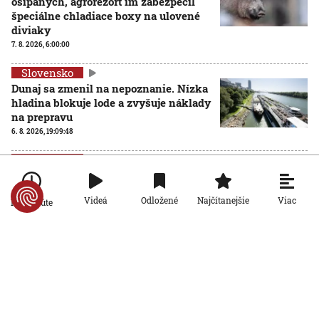
ošípaných, agrorezort im zabezpečil
špeciálne chladiace boxy na ulovené
diviaky
7. 8. 2026, 6:00:00
Slovensko
Dunaj sa zmenil na nepoznanie. Nízka
hladina blokuje lode a zvyšuje náklady
na prepravu
6. 8. 2026, 19:09:48
Slovensko
Nový slovenský teplotný rekord má
ešte vyššiu hodnotu, ako sa pôvodne
Viac
Videá
Odložené
Najčítanejšie
Po minúte
zdalo
AKTUALIZOVANÉ
6. 8. 2026, 14:59:28
Aktualizované:
6. 8. 2026, 16:57:00