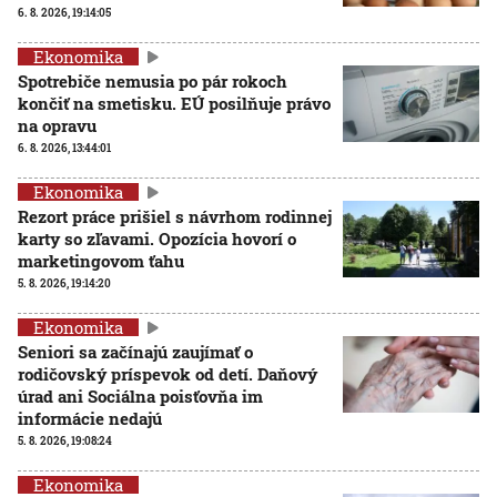
6. 8. 2026, 19:14:05
Ekonomika
Spotrebiče nemusia po pár rokoch
končiť na smetisku. EÚ posilňuje právo
na opravu
6. 8. 2026, 13:44:01
Ekonomika
Rezort práce prišiel s návrhom rodinnej
karty so zľavami. Opozícia hovorí o
marketingovom ťahu
5. 8. 2026, 19:14:20
Ekonomika
Seniori sa začínajú zaujímať o
rodičovský príspevok od detí. Daňový
úrad ani Sociálna poisťovňa im
informácie nedajú
5. 8. 2026, 19:08:24
Ekonomika