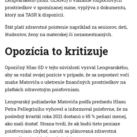
Lengvarského (nom. OĽANO) o viazanie rozpočtových
prostriedkov v spomínanej sume, vyplýva z dokumentu,
ktorý má TASR k dispozícii.
Štát platí zdravotné poistenie napríklad za seniorov, deti,
študentov, ženy na materskej či nezamestnaných.
Opozícia to kritizuje
Opozičný Hlas-SD v tejto súvislosti vyzval Lengvarského,
aby sa vzdal svojej pozície v prípade, že sa nepostaví voči
snahe Matoviča o ušetrenie finančných prostriedkov na
platbách zdravotným poisťovniam.
Lengvarský požiadavke Matoviča podľa predsedu Hlasu
Petra Pellegriniho vyhovel a informoval poisťovne, že za
posledný kvartál roka 2021 dostanú o 65 % peňazí menej,
ako mali dostať. Strana tvrdí, že ak budú tieto peniaze
poisťovniam chýbať, naruší sa plánovaná zdravotná