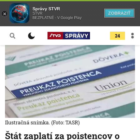
Správy STVR
ZOBRAZIŤ
STVR
BEZPLATNÉ - V Google Play
24
Ilustračná snímka.
(Foto: TASR)
Štát zaplatí za poistencov o