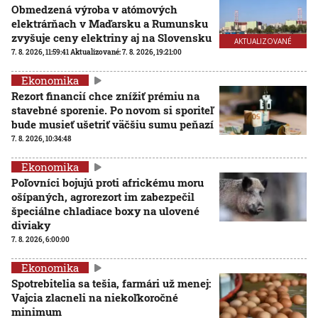
Obmedzená výroba v atómových
elektrárňach v Maďarsku a Rumunsku
zvyšuje ceny elektriny aj na Slovensku
AKTUALIZOVANÉ
7. 8. 2026, 11:59:41
Aktualizované:
7. 8. 2026, 19:21:00
Ekonomika
Rezort financií chce znížiť prémiu na
stavebné sporenie. Po novom si sporiteľ
bude musieť ušetriť väčšiu sumu peňazí
7. 8. 2026, 10:34:48
Ekonomika
Poľovníci bojujú proti africkému moru
ošípaných, agrorezort im zabezpečil
špeciálne chladiace boxy na ulovené
diviaky
7. 8. 2026, 6:00:00
Ekonomika
Spotrebitelia sa tešia, farmári už menej:
Vajcia zlacneli na niekoľkoročné
minimum