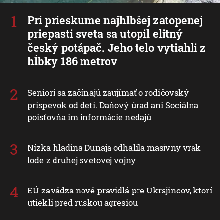
Pri prieskume najhlbšej zatopenej
priepasti sveta sa utopil elitný
český potápač. Jeho telo vytiahli z
hĺbky 186 metrov
Seniori sa začínajú zaujímať o rodičovský
príspevok od detí. Daňový úrad ani Sociálna
poisťovňa im informácie nedajú
Nízka hladina Dunaja odhalila masívny vrak
lode z druhej svetovej vojny
EÚ zavádza nové pravidlá pre Ukrajincov, ktorí
utiekli pred ruskou agresiou