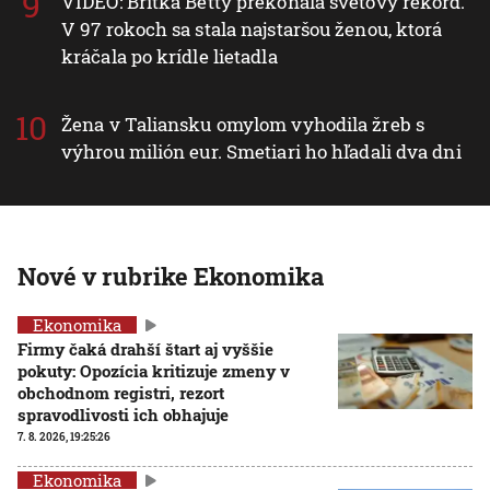
VIDEO: Britka Betty prekonala svetový rekord.
V 97 rokoch sa stala najstaršou ženou, ktorá
kráčala po krídle lietadla
Žena v Taliansku omylom vyhodila žreb s
výhrou milión eur. Smetiari ho hľadali dva dni
Nové v rubrike Ekonomika
Ekonomika
Firmy čaká drahší štart aj vyššie
pokuty: Opozícia kritizuje zmeny v
obchodnom registri, rezort
spravodlivosti ich obhajuje
7. 8. 2026, 19:25:26
Ekonomika