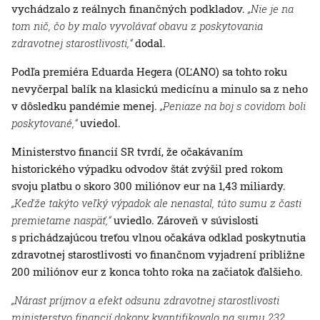
vychádzalo z reálnych finančných podkladov.
„Nie je na
tom nič, čo by malo vyvolávať obavu z poskytovania
zdravotnej starostlivosti,“
dodal.
Podľa premiéra Eduarda Hegera (OĽANO) sa tohto roku
nevyčerpal balík na klasickú medicínu a minulo sa z neho
v dôsledku pandémie menej.
„Peniaze na boj s covidom boli
poskytované,“
uviedol.
Ministerstvo financií SR tvrdí, že očakávaním
historického výpadku odvodov štát zvýšil pred rokom
svoju platbu o skoro 300 miliónov eur na 1,43 miliardy.
„Keďže takýto veľký výpadok ale nenastal, túto sumu z časti
premietame naspäť,“
uviedlo. Zároveň v súvislosti
s prichádzajúcou treťou vlnou očakáva odklad poskytnutia
zdravotnej starostlivosti vo finančnom vyjadrení približne
200 miliónov eur z konca tohto roka na začiatok ďalšieho.
„Nárast príjmov a efekt odsunu zdravotnej starostlivosti
ministerstvo financií dokopy kvantifikovalo na sumu 232