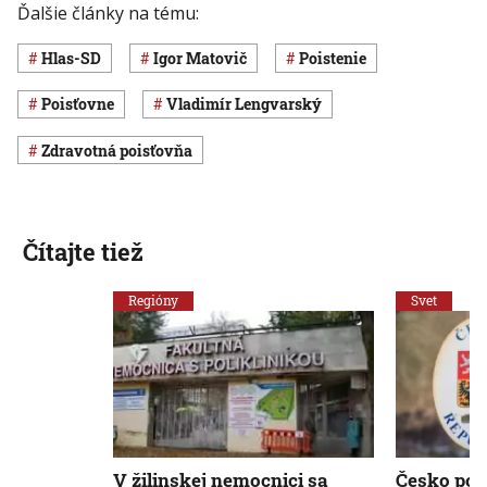
Ďalšie články na tému:
Hlas-SD
Igor Matovič
poistenie
poisťovne
Vladimír Lengvarský
zdravotná poisťovňa
Čítajte tiež
Regióny
Svet
V žilinskej nemocnici sa
Česko po 