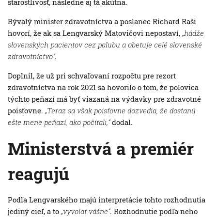
starostlivosť, následne aj tá akútna.
Bývalý minister zdravotníctva a poslanec Richard Raši
hovorí, že ak sa Lengvarský Matovičovi nepostaví,
„hádže
slovenských pacientov cez palubu a obetuje celé slovenské
zdravotníctvo“
.
Doplnil, že už pri schvaľovaní rozpočtu pre rezort
zdravotníctva na rok 2021 sa hovorilo o tom, že polovica
týchto peňazí má byť viazaná na výdavky pre zdravotné
poisťovne.
„Teraz sa však poisťovne dozvedia, že dostanú
ešte mene peňazí, ako počítali,“
dodal.
Ministerstvá a premiér
reagujú
Podľa Lengvarského majú interpretácie tohto rozhodnutia
jediný cieľ, a to
„vyvolať vášne“
. Rozhodnutie podľa neho