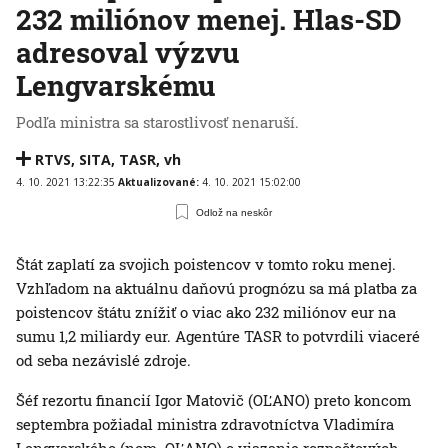
232 miliónov menej. Hlas-SD
adresoval výzvu
Lengvarskému
Podľa ministra sa starostlivosť nenaruší.
RTVS
,
SITA
,
TASR
,
vh
4. 10. 2021 13:22:35
Aktualizované:
4. 10. 2021 15:02:00
Odlož na neskôr
Štát zaplatí za svojich poistencov v tomto roku menej.
Vzhľadom na aktuálnu daňovú prognózu sa má platba za
poistencov štátu znížiť o viac ako 232 miliónov eur na
sumu 1,2 miliardy eur. Agentúre TASR to potvrdili viaceré
od seba nezávislé zdroje.
Šéf rezortu financií Igor Matovič (OĽANO) preto koncom
septembra požiadal ministra zdravotníctva Vladimíra