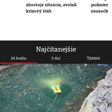
zhoršuje situácia, zvolali
podmienky
krízový štáb
nezaočko
Najčítanejšie
24 hodín
3 dni
Týždeň