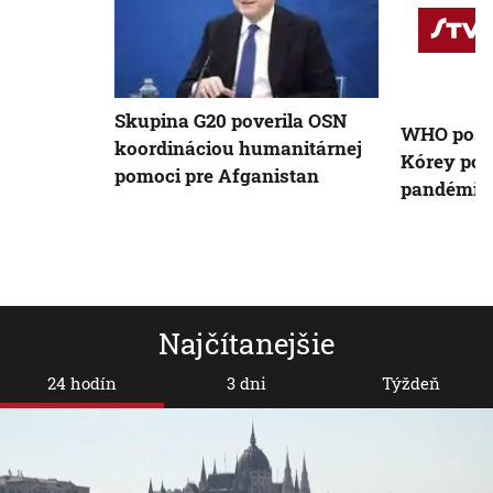
Skupina G20 poverila OSN
WHO posla
koordináciou humanitárnej
Kórey pom
pomoci pre Afganistan
pandémio
Najčítanejšie
24 hodín
3 dni
Týždeň