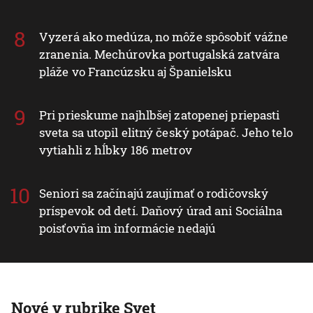
Vyzerá ako medúza, no môže spôsobiť vážne
zranenia. Mechúrovka portugalská zatvára
pláže vo Francúzsku aj Španielsku
Pri prieskume najhlbšej zatopenej priepasti
sveta sa utopil elitný český potápač. Jeho telo
vytiahli z hĺbky 186 metrov
Seniori sa začínajú zaujímať o rodičovský
príspevok od detí. Daňový úrad ani Sociálna
poisťovňa im informácie nedajú
Nové v rubrike Svet