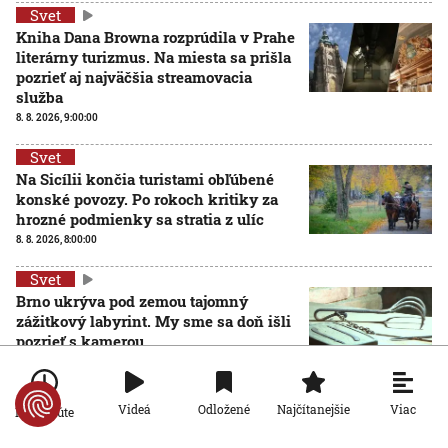
Svet
Kniha Dana Browna rozprúdila v Prahe
literárny turizmus. Na miesta sa prišla
pozrieť aj najväčšia streamovacia
služba
8. 8. 2026, 9:00:00
Svet
Na Sicílii končia turistami obľúbené
konské povozy. Po rokoch kritiky za
hrozné podmienky sa stratia z ulíc
8. 8. 2026, 8:00:00
Svet
Brno ukrýva pod zemou tajomný
zážitkový labyrint. My sme sa doň išli
pozrieť s kamerou
8. 8. 2026, 7:00:00
Svet
Viac
Videá
Odložené
Najčítanejšie
Po minúte
VIDEO: Zemetrasenie v Japonsku
zastihlo lekárov uprostred operácie,