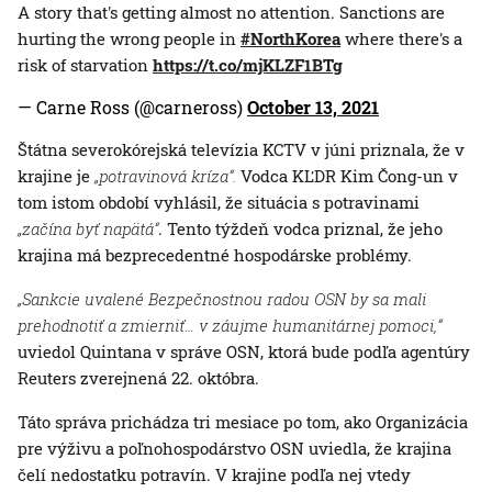
A story that's getting almost no attention. Sanctions are
hurting the wrong people in
#NorthKorea
where there's a
risk of starvation
https://t.co/mjKLZF1BTg
— Carne Ross (@carneross)
October 13, 2021
Štátna severokórejská televízia KCTV v júni priznala, že v
krajine je
„potravinová kríza“.
Vodca KĽDR Kim Čong-un v
tom istom období vyhlásil, že situácia s potravinami
„začína byť napätá“
. Tento týždeň vodca priznal, že jeho
krajina má bezprecedentné hospodárske problémy.
„Sankcie uvalené Bezpečnostnou radou OSN by sa mali
prehodnotiť a zmierniť… v záujme humanitárnej pomoci,“
uviedol Quintana v správe OSN, ktorá bude podľa agentúry
Reuters zverejnená 22. októbra.
Táto správa prichádza tri mesiace po tom, ako Organizácia
pre výživu a poľnohospodárstvo OSN uviedla, že krajina
čelí nedostatku potravín. V krajine podľa nej vtedy