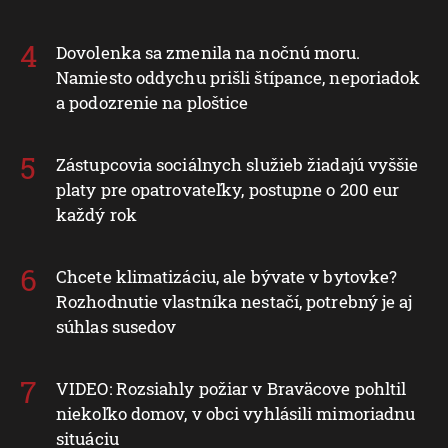
Dovolenka sa zmenila na nočnú moru.
Namiesto oddychu prišli štípance, neporiadok
a podozrenie na ploštice
Zástupcovia sociálnych služieb žiadajú vyššie
platy pre opatrovateľky, postupne o 200 eur
každý rok
Chcete klimatizáciu, ale bývate v bytovke?
Rozhodnutie vlastníka nestačí, potrebný je aj
súhlas susedov
VIDEO: Rozsiahly požiar v Braväcove pohltil
niekoľko domov, v obci vyhlásili mimoriadnu
situáciu