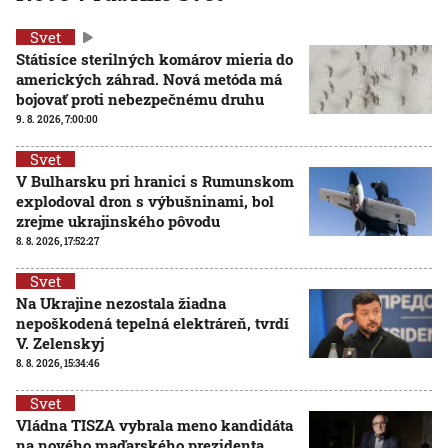
Svet
Státisíce sterilných komárov mieria do
amerických záhrad. Nová metóda má
bojovať proti nebezpečnému druhu
9. 8. 2026, 7:00:00
Svet
V Bulharsku pri hranici s Rumunskom
explodoval dron s výbušninami, bol
zrejme ukrajinského pôvodu
8. 8. 2026, 17:52:27
Svet
Na Ukrajine nezostala žiadna
nepoškodená tepelná elektráreň, tvrdí
V. Zelenskyj
8. 8. 2026, 15:34:46
Svet
Vládna TISZA vybrala meno kandidáta
na nového maďarského prezidenta,