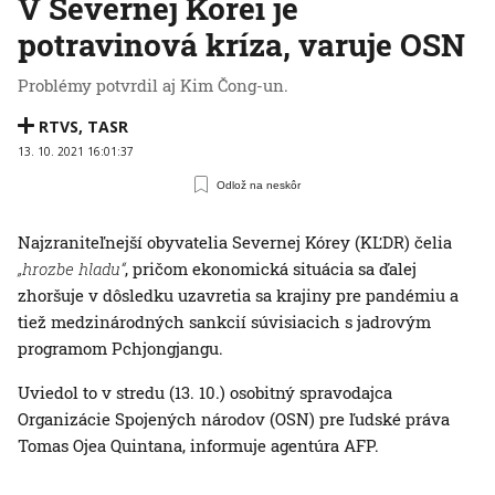
V Severnej Kórei je
potravinová kríza, varuje OSN
Problémy potvrdil aj Kim Čong-un.
RTVS
,
TASR
13. 10. 2021 16:01:37
Odlož na neskôr
Najzraniteľnejší obyvatelia Severnej Kórey (KĽDR) čelia
„hrozbe hladu“
, pričom ekonomická situácia sa ďalej
zhoršuje v dôsledku uzavretia sa krajiny pre pandémiu a
tiež medzinárodných sankcií súvisiacich s jadrovým
programom Pchjongjangu.
Uviedol to v stredu (13. 10.) osobitný spravodajca
Organizácie Spojených národov (OSN) pre ľudské práva
Tomas Ojea Quintana, informuje agentúra AFP.