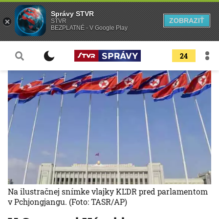
Správy STVR
ZOBRAZIŤ
STVR
BEZPLATNÉ - V Google Play
24
Na ilustračnej snímke vlajky KĽDR pred parlamentom
v Pchjongjangu.
(Foto: TASR/AP)