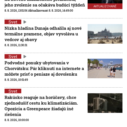
jeho zvolenie sa očakáva budúci týždeň
AKTUALIZOVANÉ
8. 8. 2026, 13:51:54
Aktualizované:
8. 8. 2026, 14:49:00
Svet
Nízka hladina Dunaja odhalila aj nové
termálne pramene, objav vyvoláva u
vedcov aj obavy
8. 8. 2026, 11:30:31
Svet
Podvodné ponuky ubytovania v
Chorvátsku: Pár kliknutí na internete a
môžete prísť o peniaze aj dovolenku
8. 8. 2026, 10:51:49
Svet
Rakúsko reaguje na horúčavy, chce
zjednodušiť cestu ku klimatizáciám.
Opozícia a Greenpeace žiadajú iné
riešenia
8. 8. 2026, 10:00:00