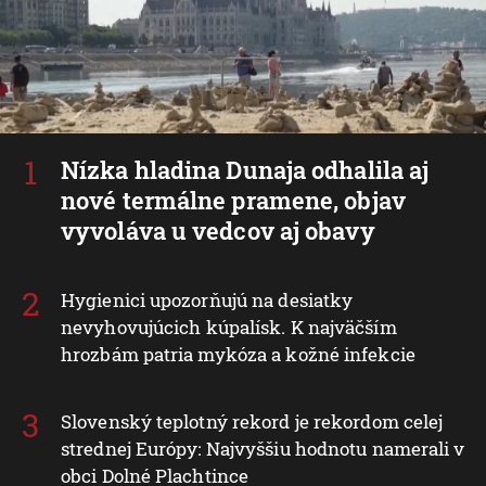
Nízka hladina Dunaja odhalila aj
nové termálne pramene, objav
vyvoláva u vedcov aj obavy
Hygienici upozorňujú na desiatky
nevyhovujúcich kúpalísk. K najväčším
hrozbám patria mykóza a kožné infekcie
Slovenský teplotný rekord je rekordom celej
strednej Európy: Najvyššiu hodnotu namerali v
obci Dolné Plachtince