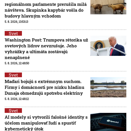
regionálnom parlamente prerušila milá
návšteva. Skupinka kapybár vošla do
budovy hlavným vchodom
5. 8. 2026, 13:53:13
Svet
Washington Post: Trumpova rétorika už
svetových lídrov nevzrušuje. Jeho
vyhrážky a ultimáta zostávajú
nenaplnené
5. 8. 2026, 12:48:50
Svet
Maďari bojujú s extrémnym suchom.
Firmy i domácnosti pre nízku hladinu
Dunaja obmedzujú spotrebu elektriny
5. 8. 2026, 12:48:12
Svet
AI modely si vytvorili falošné identity s
účelom manipulovať ľudí a spustiť
kybernetický útok