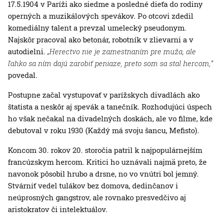
17.5.1904 v Paríži ako siedme a posledné dieťa do rodiny
operných a muzikálových spevákov. Po otcovi zdedil
komediálny talent a prevzal umelecký pseudonym.
Najskôr pracoval ako betonár, robotník v zlievarni a v
autodielni.
„Herectvo nie je zamestnaním pre muža, ale
ľahko sa ním dajú zarobiť peniaze, preto som sa stal hercom,“
povedal.
Postupne začal vystupovať v parížskych divadlách ako
štatista a neskôr aj spevák a tanečník. Rozhodujúci úspech
ho však nečakal na divadelných doskách, ale vo filme, kde
debutoval v roku 1930 (Každý má svoju šancu, Mefisto).
Koncom 30. rokov 20. storočia patril k najpopulárnejším
francúzskym hercom. Kritici ho uznávali najmä preto, že
navonok pôsobil hrubo a drsne, no vo vnútri bol jemný.
Stvárniť vedel tulákov bez domova, dedinčanov i
neúprosných gangstrov, ale rovnako presvedčivo aj
aristokratov či intelektuálov.