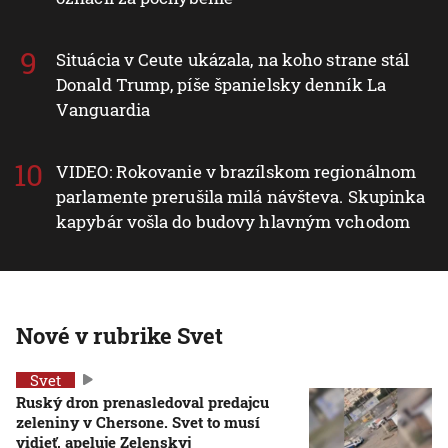
Situácia v Ceute ukázala, na koho strane stál
Donald Trump, píše španielsky denník La
Vanguardia
VIDEO: Rokovanie v brazílskom regionálnom
parlamente prerušila milá návšteva. Skupinka
kapybár vošla do budovy hlavným vchodom
Nové v rubrike Svet
Svet
Ruský dron prenasledoval predajcu
zeleniny v Chersone. Svet to musí
vidieť, apeluje Zelenskyj