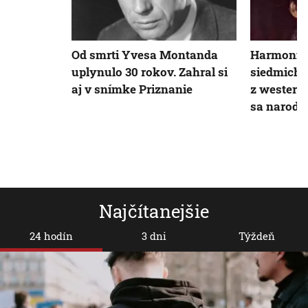
Od smrti Yvesa Montanda
Harmonika
uplynulo 30 rokov. Zahral si
siedmich 
aj v snímke Priznanie
z western
sa narodil
Najčítanejšie
24 hodín
3 dni
Týždeň