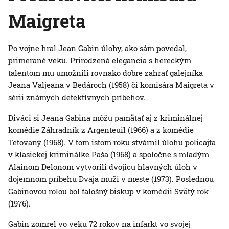
Maigreta
Po vojne hral Jean Gabin úlohy, ako sám povedal,
primerané veku. Prirodzená elegancia s hereckým
talentom mu umožnili rovnako dobre zahrať galejníka
Jeana Valjeana v Bedároch (1958) či komisára Maigreta v
sérii známych detektívnych príbehov.
Diváci si Jeana Gabina môžu pamätať aj z kriminálnej
komédie Záhradník z Argenteuil (1966) a z komédie
Tetovaný (1968). V tom istom roku stvárnil úlohu policajta
v klasickej kriminálke Paša (1968) a spoločne s mladým
Alainom Delonom vytvorili dvojicu hlavných úloh v
dojemnom príbehu Dvaja muži v meste (1973). Poslednou
Gabinovou rolou bol falošný biskup v komédii Svätý rok
(1976).
Gabin zomrel vo veku 72 rokov na infarkt vo svojej