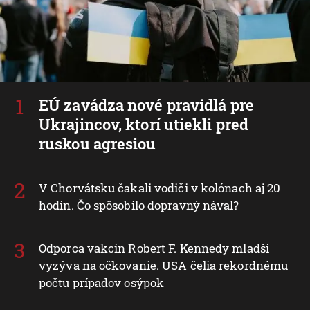
EÚ zavádza nové pravidlá pre
Ukrajincov, ktorí utiekli pred
ruskou agresiou
V Chorvátsku čakali vodiči v kolónach aj 20
hodín. Čo spôsobilo dopravný nával?
Odporca vakcín Robert F. Kennedy mladší
vyzýva na očkovanie. USA čelia rekordnému
počtu prípadov osýpok