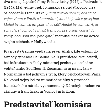
dva menej úspešné filmy Prístav lásky (1942) a Podvodník
(1944). Mal jediný cieľ, čo najskôr sa pridať k odboju za
oslobodenie Francúzska.
„Predstavoval som si, ako sa po
vojne vítam v Paríži s kamarátmi, ktorí bojovali v prvej línii.
Mohol by som sa im pozrieť do očí? Hanbil by som sa. Aj ja
som chcel pomôcť vyhnať Nemcov, preto som odišiel do
vojny, hoci som mal plné gate,“
spomínal neskôr na dôvod
svojho odchodu z Hollywoodu.
Prvá cesta Gabina viedla na sever Afriky, kde vstúpil do
armády generála De Gaulla. Velil protilietadlovej batérii,
bol inštruktorom školy námornej pechoty a následne
veliteľ tanku Souffleur II. Zúčastnil sa aj na invázii v
Normandii a bol jedným z tých, ktorý oslobodzovali Paríž.
Na konci vojny bol za mimoriadne činy v prospech
francúzskeho národa vyznamenaný Národným radom za
zásluhy a francúzskym Vojnovým krížom.
Predstaviteľ komisára