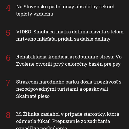
Na Slovensku padol nový absolútny rekord
teploty vzduchu
VIDEO: Smútiaca matka delfína plávala s telom
mŕtveho mláďaťa, pridali sa ďalšie delfíny
Rehabilitácia, kondícia aj odbúranie stresu: Vo
Zvolene otvorili prvý celoročný bazén pre psy
Strážcom národného parku došla trpezlivosť s
nezodpovednými turistami a opáskovali
Skalnaté pleso
M. Žilinka zasiahol v prípade starostky, ktorá
odmietla fúkať. Prepustenie zo zadržania
označil za pochybenie