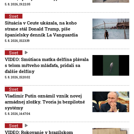
5. 8. 2026, 19:22:05
Svet
Situácia v Ceute ukázala, na koho
strane stál Donald Trump, píše
španielsky denník La Vanguardia
5. 8. 2026, 15:23:39
Svet
VIDEO: Smútiaca matka delfína plávala
s telom mŕtveho mláďaťa, pridali sa
ďalšie delfíny
5. 8. 2026, 15:20:02
Svet
Vladimir Putin oznámil vznik novej
armádnej zložky. Tvoria ju bezpilotné
systémy
5. 8. 2026, 14:47:04
Svet
VIDEO: Rokovanie v brazílskom