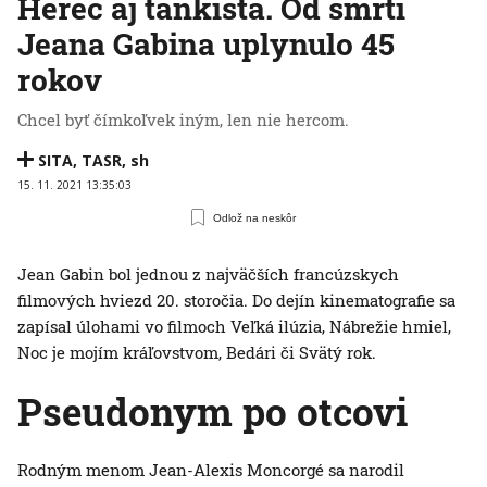
Herec aj tankista. Od smrti
Jeana Gabina uplynulo 45
rokov
Chcel byť čímkoľvek iným, len nie hercom.
SITA
,
TASR
,
sh
15. 11. 2021 13:35:03
Odlož na neskôr
Jean Gabin bol jednou z najväčších francúzskych
filmových hviezd 20. storočia. Do dejín kinematografie sa
zapísal úlohami vo filmoch Veľká ilúzia, Nábrežie hmiel,
Noc je mojím kráľovstvom, Bedári či Svätý rok.
Pseudonym po otcovi
Rodným menom Jean-Alexis Moncorgé sa narodil