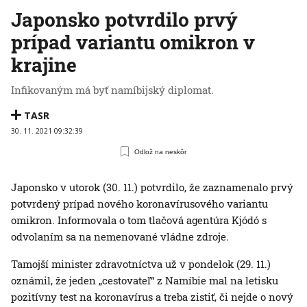
Japonsko potvrdilo prvý
prípad variantu omikron v
krajine
Infikovaným má byť namíbijský diplomat.
TASR
30. 11. 2021 09:32:39
Odlož na neskôr
Japonsko v utorok (30. 11.) potvrdilo, že zaznamenalo prvý
potvrdený prípad nového koronavírusového variantu
omikron. Informovala o tom tlačová agentúra Kjódó s
odvolaním sa na nemenované vládne zdroje.
Tamojší minister zdravotníctva už v pondelok (29. 11.)
oznámil, že jeden „cestovateľ“ z Namíbie mal na letisku
pozitívny test na koronavírus a treba zistiť, či nejde o nový