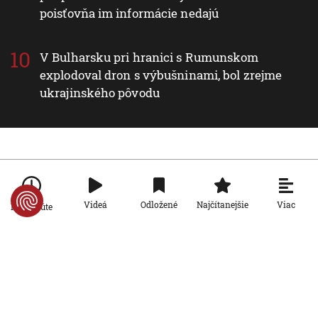
poisťovňa im informácie nedajú
V Bulharsku pri hranici s Rumunskom
explodoval dron s výbušninami, bol zrejme
ukrajinského pôvodu
Nové v rubrike Svet
Svet
Viac
Videá
Odložené
Najčítanejšie
Po minúte
Stovky reštaurácií a kaviarní v
Hongkongu sprístupnili svoje
prevádzky aj pre psov
9. 8. 2026, 16:03:52
Svet
VIDEO: Pri brehoch Sicílie našli vrak