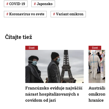
COVID-19
Japonsko
koronavírus vo svete
variant omikron
Čítajte tiež
Svet
Svet
Francúzsko eviduje najväčší
Austrália 
nárast hospitalizovaných s
omikron o
covidom od jari
hranice