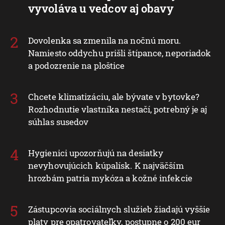
vyvoláva u vedcov aj obavy
Dovolenka sa zmenila na nočnú moru.
Namiesto oddychu prišli štípance, neporiadok
a podozrenie na ploštice
Chcete klimatizáciu, ale bývate v bytovke?
Rozhodnutie vlastníka nestačí, potrebný je aj
súhlas susedov
Hygienici upozorňujú na desiatky
nevyhovujúcich kúpalísk. K najväčším
hrozbám patria mykóza a kožné infekcie
Zástupcovia sociálnych služieb žiadajú vyššie
platy pre opatrovateľky, postupne o 200 eur