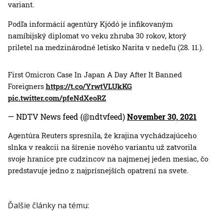
variant.
Podľa informácií agentúry Kjódó je infikovaným
namíbijský diplomat vo veku zhruba 30 rokov, ktorý
priletel na medzinárodné letisko Narita v nedeľu (28. 11.).
First Omicron Case In Japan A Day After It Banned
Foreigners
https://t.co/YrwtVLUkKG
pic.twitter.com/pfeNdXeoRZ
— NDTV News feed (@ndtvfeed)
November 30, 2021
Agentúra Reuters spresnila, že krajina vychádzajúceho
slnka v reakcii na šírenie nového variantu už zatvorila
svoje hranice pre cudzincov na najmenej jeden mesiac, čo
predstavuje jedno z najprísnejších opatrení na svete.
Ďalšie články na tému: