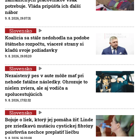
potrebuje. Vláda pripúšťa ich ďalší
nábor
9. 8. 2026, 19:07:31
Slovensko
Koalícia sa stále nedohodla na podobe
štátneho rozpočtu, viaceré strany si
kladú svoje požiadavky
9. 8. 2026, 19:05:20
Slovensko
Nezaistený pes v aute môže mať pri
nehode fatálne následky. Ohrozuje to
nielen zviera, ale aj vodiča a
spolucestujúcich
9. 8. 2026, 17:52:32
Slovensko
Bojuje o liek, ktorý jej pomáha žiť: Linde
pre zriedkavú mutáciu cystickej fibrózy
poisťovňa nechce preplatiť liečbu
9. 8. 2026, 16:20:08