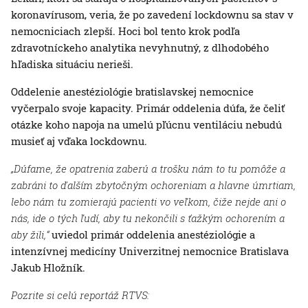
koronavírusom, veria, že po zavedení lockdownu sa stav v
nemocniciach zlepší. Hoci bol tento krok podľa
zdravotníckeho analytika nevyhnutný, z dlhodobého
hľadiska situáciu nerieši.
Oddelenie anestéziológie bratislavskej nemocnice
vyčerpalo svoje kapacity. Primár oddelenia dúfa, že čeliť
otázke koho napoja na umelú pľúcnu ventiláciu nebudú
musieť aj vďaka lockdownu.
„Dúfame, že opatrenia zaberú a trošku nám to tu pomôže a
zabráni to ďalším zbytočným ochoreniam a hlavne úmrtiam,
lebo nám tu zomierajú pacienti vo veľkom, čiže nejde ani o
nás, ide o tých ľudí, aby tu nekončili s ťažkým ochorením a
aby žili,“
uviedol primár oddelenia anestéziológie a
intenzívnej medicíny Univerzitnej nemocnice Bratislava
Jakub Hložník.
Pozrite si celú reportáž RTVS: