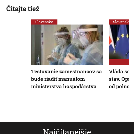
Čítajte tiež
Slovensko
Slovensko
Testovanie zamestnancov sa
Vláda sch
bude riadiť manuálom
stav. Opat
ministerstva hospodárstva
od polnoci
Najčítanejšie