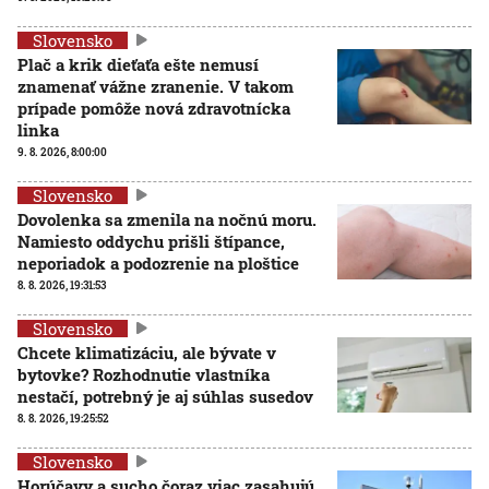
Slovensko
Plač a krik dieťaťa ešte nemusí
znamenať vážne zranenie. V takom
prípade pomôže nová zdravotnícka
linka
9. 8. 2026, 8:00:00
Slovensko
Dovolenka sa zmenila na nočnú moru.
Namiesto oddychu prišli štípance,
neporiadok a podozrenie na ploštice
8. 8. 2026, 19:31:53
Slovensko
Chcete klimatizáciu, ale bývate v
bytovke? Rozhodnutie vlastníka
nestačí, potrebný je aj súhlas susedov
8. 8. 2026, 19:25:52
Slovensko
Horúčavy a sucho čoraz viac zasahujú