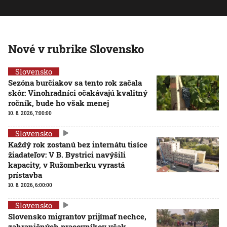
Nové v rubrike Slovensko
Slovensko
Sezóna burčiakov sa tento rok začala
skôr: Vinohradníci očakávajú kvalitný
ročník, bude ho však menej
10. 8. 2026, 7:00:00
Slovensko
Každý rok zostanú bez internátu tisíce
žiadateľov: V B. Bystrici navýšili
kapacity, v Ružomberku vyrastá
prístavba
10. 8. 2026, 6:00:00
Slovensko
Slovensko migrantov prijímať nechce,
zahraničných pracovníkov však