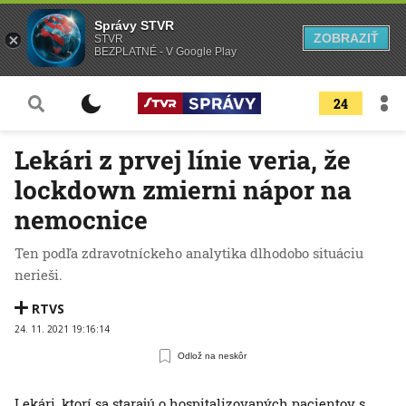
Správy STVR
ZOBRAZIŤ
STVR
BEZPLATNÉ - V Google Play
24
Lekári z prvej línie veria, že
lockdown zmierni nápor na
nemocnice
Ten podľa zdravotníckeho analytika dlhodobo situáciu
nerieši.
RTVS
24. 11. 2021 19:16:14
Odlož na neskôr
Lekári, ktorí sa starajú o hospitalizovaných pacientov s