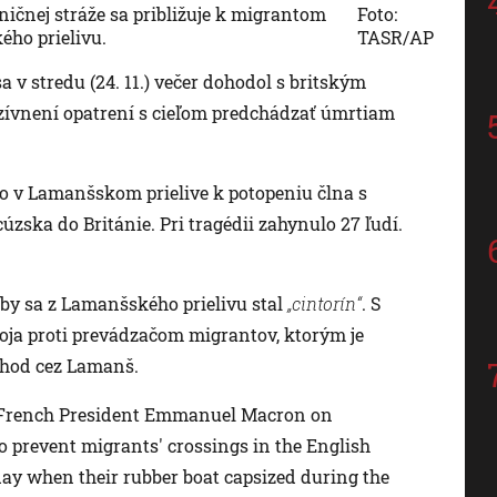
ničnej stráže sa približuje k migrantom
Foto:
ho prielivu.
TASR/AP
 stredu (24. 11.) večer dohodol s britským
vnení opatrení s cieľom predchádzať úmrtiam
lo v Lamanšskom prielive k potopeniu člna s
úzska do Británie. Pri tragédii zahynulo 27 ľudí.
aby sa z Lamanšského prielivu stal
„cintorín“
. S
ja proti prevádzačom migrantov, ktorým je
chod cez Lamanš.
d French President Emmanuel Macron on
to prevent migrants' crossings in the English
 day when their rubber boat capsized during the