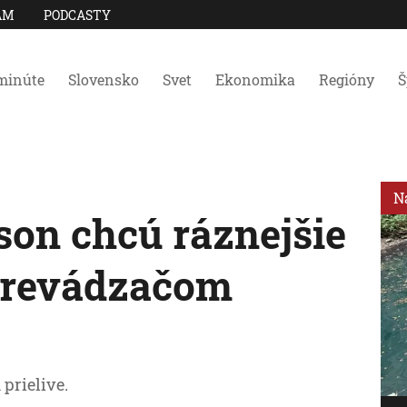
AM
PODCASTY
minúte
Slovensko
Svet
Ekonomika
Regióny
Š
N
on chcú ráznejšie
 prevádzačom
prielive.