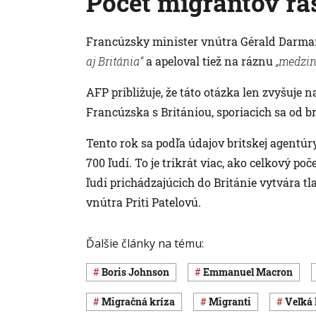
Počet migrantov ra
Francúzsky minister vnútra Gérald Darmani
aj Británia“
a apeloval tiež na ráznu
„medzin
AFP približuje, že táto otázka len zvyšuj
Francúzska s Britániou, sporiacich sa od br
Tento rok sa podľa údajov britskej agentúr
700 ľudí. To je trikrát viac, ako celkový p
ľudí prichádzajúcich do Británie vytvára 
vnútra Priti Patelovú.
Ďalšie články na tému:
Boris Johnson
Emmanuel Macron
migračná kríza
migranti
Veľká