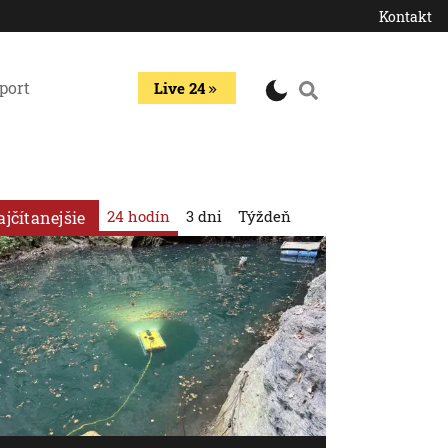
Kontakt
port
Live 24
24 hodín
3 dni
Týždeň
ajčítanejšie