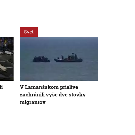
Svet
Svet
li
V Lamanšskom prielive
Vyzerá ako 
zachránili vyše dve stovky
spôsobiť váž
migrantov
Mechúrovka
zatvára pláž
Španielsku