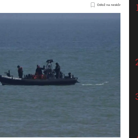
Odlož na neskôr