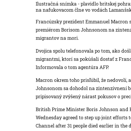
Ilustračná snímka - plavidlo britskej pohra
na nafukovacom člne vo vodách Lamanšské
Francúzsky prezident Emmanuel Macron sa v
premiérom Borisom Johnsonom na zintenzí
migrantov na mori.
Dvojica spolu telefonovala po tom, ako doš
migrantmi, ktorí sa pokúšali dostať z Franc
Informovala o tom agentúra AFP.
Macron okrem toho prisľúbil, že nedovolí, 
Johnsonom sa dohodol na zintenzívnení bo
pripisovaný zvýšený nárast pokusov o pre
British Prime Minister Boris Johnson an
Wednesday agreed to step up joint efforts 
Channel after 31 people died earlier in the