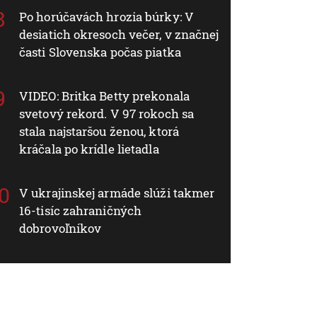
Po horúčavách hrozia búrky: V
desiatich okresoch večer, v značnej
časti Slovenska počas piatka
VIDEO: Britka Betty prekonala
svetový rekord. V 97 rokoch sa
stala najstaršou ženou, ktorá
kráčala po krídle lietadla
V ukrajinskej armáde slúži takmer
16-tisíc zahraničných
dobrovoľníkov