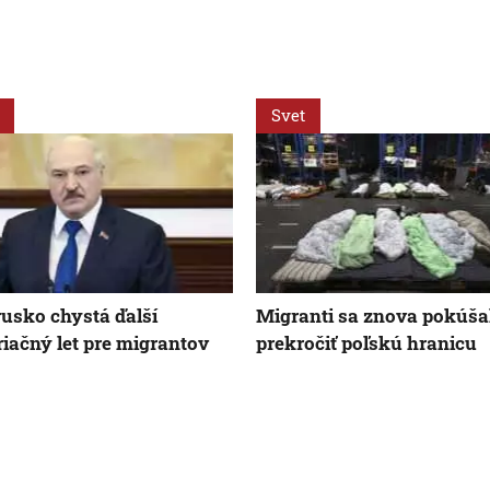
Svet
rusko chystá ďalší
Migranti sa znova pokúša
riačný let pre migrantov
prekročiť poľskú hranicu