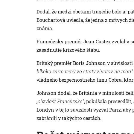
Dodal, že medzi obeťami tragédie bolo aj pä
Bouchartová uviedla, že jedna z mŕtvych ži
známa.
Francúzsky premiér Jean Castex zvolal v súv
zasadnutie krízového štábu.
Britský premiér Boris Johnson v súvislosti 
hlboko zarmútený zo straty životov na mori“.
vládneho bezpečnostného tímu Cobra, ktorý 
Johnson dodal, že Británia v minulosti čeli
„obzvlášť Francúzsko“
, pokúšala presvedčiť,
Londýn v tejto súvislosti vyzval Paríž, aby 
zabránili v takýchto cestách.