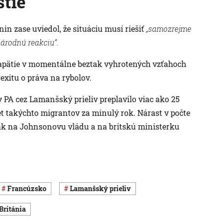
stie
n zase uviedol, že situáciu musí riešiť
„samozrejme
árodnú reakciu“.
e napätie v momentálne beztak vyhrotených vzťahoch
exitu o práva na rybolov.
y PA cez Lamanšský prieliv preplavilo viac ako 25
očet takýchto migrantov za minulý rok. Nárast v počte
tlak na Johnsonovu vládu a na britskú ministerku
Francúzsko
Lamanšský prieliv
 Británia