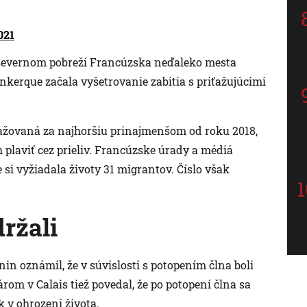
021
i severnom pobreží Francúzska neďaleko mesta
kerque začala vyšetrovanie zabitia s priťažujúcimi
považovaná za najhoršiu prinajmenšom od roku 2018,
plaviť cez prieliv. Francúzske úrady a médiá
e si vyžiadala životy 31 migrantov. Číslo však
ržali
n oznámil, že v súvislosti s potopením člna boli
rom v Calais tiež povedal, že po potopení člna sa
k v ohrození života.