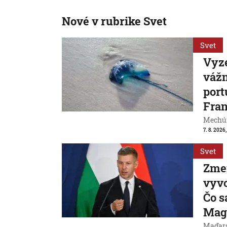
Nové v rubrike Svet
Svet
Vyze
váž
port
Fran
Mechúr
7. 8. 2026,
Svet
Zme
vyvo
Čo s
Mag
Maďarsk