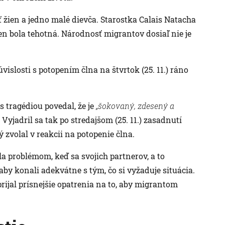
ť žien a jedno malé dievča. Starostka Calais Natacha
en bola tehotná. Národnosť migrantov dosiaľ nie je
islosti s potopením člna na štvrtok (25. 11.) ráno
s tragédiou povedal, že je
„šokovaný, zdesený a
Vyjadril sa tak po stredajšom (25. 11.) zasadnutí
zvolal v reakcii na potopenie člna.
la problémom, keď sa svojich partnerov, a to
 aby konali adekvátne s tým, čo si vyžaduje situácia.
prijal prísnejšie opatrenia na to, aby migrantom