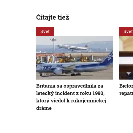
Čítajte tiež
Svet
Svet
Británia sa ospravedlnila za
Bielo
letecký incident z roku 1990,
repat
ktorý viedol k rukojemníckej
dráme