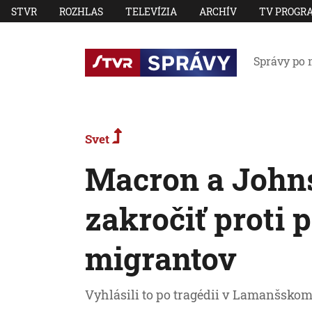
STVR
ROZHLAS
TELEVÍZIA
ARCHÍV
TV PROGR
Správy po 
Svet
Macron a Johns
zakročiť proti
migrantov
Vyhlásili to po tragédii v Lamanšskom 