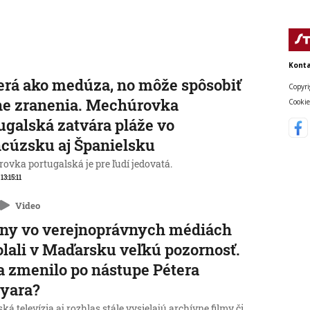
Konta
rá ako medúza, no môže spôsobiť
Copyri
ne zranenia. Mechúrovka
Cookie
ugalská zatvára pláže vo
cúzsku aj Španielsku
ovka portugalská je pre ľudí jedovatá.
 13:15:11
Video
ny vo verejnoprávnych médiách
lali v Maďarsku veľkú pozornosť.
a zmenilo po nástupe Pétera
yara?
á televízia aj rozhlas stále vysielajú archívne filmy či