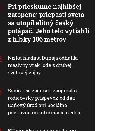
Pri prieskume najhlbšej
zatopenej priepasti sveta
sa utopil elitný český
potápač. Jeho telo vytiahli
z hĺbky 186 metrov
Nízka hladina Dunaja odhalila
masívny vrak lode z druhej
svetovej vojny
Seniori sa začínajú zaujímať o
rodičovský príspevok od detí.
Daňový úrad ani Sociálna
poisťovňa im informácie nedajú
EÚ zavádza nové pravidlá pre