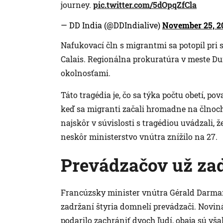
journey.
pic.twitter.com/5dOpqZfCla
— DD India (@DDIndialive)
November 25, 2
Nafukovací čln s migrantmi sa potopil pr
Calais. Regionálna prokuratúra v meste Dun
okolnosťami.
Táto tragédia je, čo sa týka počtu obetí, 
keď sa migranti začali hromadne na člnoch 
najskôr v súvislosti s tragédiou uvádzali, ž
neskôr ministerstvo vnútra znížilo na 27.
Prevádzačov už zad
Francúzsky minister vnútra Gérald Darmani
zadržaní štyria domnelí prevádzači. Noviná
podarilo zachrániť dvoch ľudí, obaja sú vša