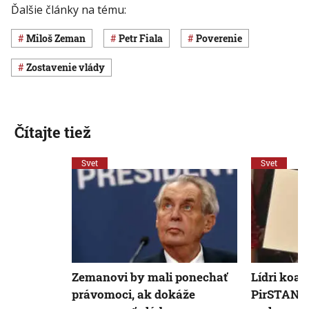
Ďalšie články na tému:
Miloš Zeman
Petr Fiala
poverenie
zostavenie vlády
Čítajte tiež
Svet
Svet
Zemanovi by mali ponechať
Lídri koal
právomoci, ak dokáže
PirSTAN p