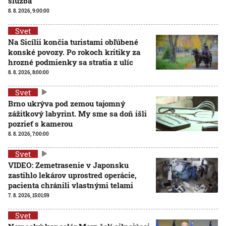
služba
8. 8. 2026, 9:00:00
Svet
Na Sicílii končia turistami obľúbené
konské povozy. Po rokoch kritiky za
hrozné podmienky sa stratia z ulíc
8. 8. 2026, 8:00:00
Svet
Brno ukrýva pod zemou tajomný
zážitkový labyrint. My sme sa doň išli
pozrieť s kamerou
8. 8. 2026, 7:00:00
Svet
VIDEO: Zemetrasenie v Japonsku
zastihlo lekárov uprostred operácie,
pacienta chránili vlastnými telami
7. 8. 2026, 15:01:59
Svet