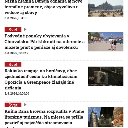
Nízka hladina Dunaja odhalila aj nové
termálne pramene, objav vyvoláva u
vedcov aj obavy
8. 8. 2026, 11:30:31
Svet
Podvodné ponuky ubytovania v
Chorvátsku: Pár kliknutí na internete a
môžete prísť o peniaze aj dovolenku
8. 8. 2026, 10:51:49
Svet
Rakúsko reaguje na horúčavy, chce
zjednodušiť cestu ku klimatizáciám.
Opozícia a Greenpeace žiadajú iné
riešenia
8. 8. 2026, 10:00:00
Svet
Kniha Dana Browna rozprúdila v Prahe
literárny turizmus. Na miesta sa prišla
pozrieť aj najväčšia streamovacia