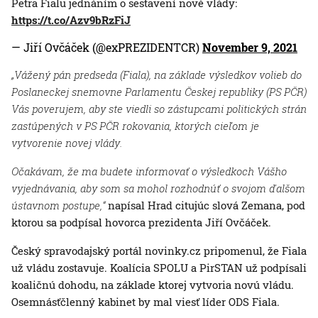
Petra Fialu jednáním o sestavení nové vlády:
https://t.co/Azv9bRzFiJ
— Jiří Ovčáček (@exPREZIDENTCR)
November 9, 2021
„Vážený pán predseda (Fiala), na základe výsledkov volieb do
Poslaneckej snemovne Parlamentu Českej republiky (PS PČR)
Vás poverujem, aby ste viedli so zástupcami politických strán
zastúpených v PS PČR rokovania, ktorých cieľom je
vytvorenie novej vlády.
Očakávam, že ma budete informovať o výsledkoch Vášho
vyjednávania, aby som sa mohol rozhodnúť o svojom ďalšom
ústavnom postupe,“
napísal Hrad citujúc slová Zemana, pod
ktorou sa podpísal hovorca prezidenta Jiří Ovčáček.
Český spravodajský portál novinky.cz pripomenul, že Fiala
už vládu zostavuje. Koalícia SPOLU a PirSTAN už podpísali
koaličnú dohodu, na základe ktorej vytvoria novú vládu.
Osemnásťčlenný kabinet by mal viesť líder ODS Fiala.