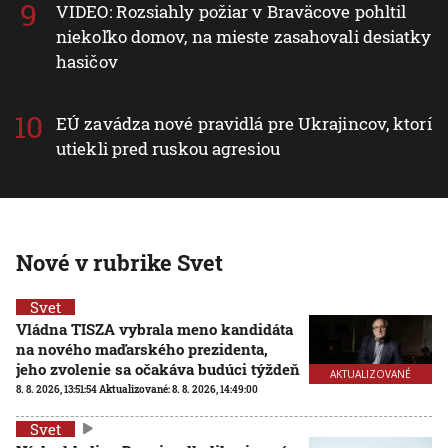
VIDEO: Rozsiahly požiar v Braväcove pohltil
niekoľko domov, na mieste zasahovali desiatky
hasičov
EÚ zavádza nové pravidlá pre Ukrajincov, ktorí
utiekli pred ruskou agresiou
Nové v rubrike Svet
Svet
Vládna TISZA vybrala meno kandidáta
na nového maďarského prezidenta,
jeho zvolenie sa očakáva budúci týždeň
AKTUALIZOVANÉ
8. 8. 2026, 13:51:54
Aktualizované:
8. 8. 2026, 14:49:00
Svet