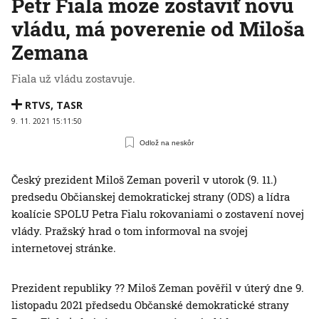
Petr Fiala môže zostaviť novú
vládu, má poverenie od Miloša
Zemana
Fiala už vládu zostavuje.
RTVS
,
TASR
9. 11. 2021 15:11:50
Odlož na neskôr
Český prezident Miloš Zeman poveril v utorok (9. 11.)
predsedu Občianskej demokratickej strany (ODS) a lídra
koalície SPOLU Petra Fialu rokovaniami o zostavení novej
vlády. Pražský hrad o tom informoval na svojej
internetovej stránke.
Prezident republiky ?? Miloš Zeman pověřil v úterý dne 9.
listopadu 2021 předsedu Občanské demokratické strany