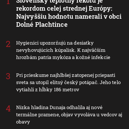
Slovenský teplotný rekord je
rekordom celej strednej Európy:
Najvyššiu hodnotu namerali v obci
Dolné Plachtince
Hygienici upozorňujú na desiatky
nevyhovujúcich kúpalísk. K najväčším
hrozbám patria mykóza a kožné infekcie
Pri prieskume najhlbšej zatopenej priepasti
sveta sa utopil elitný český potápač. Jeho telo
vytiahli z hĺbky 186 metrov
Nízka hladina Dunaja odhalila aj nové
termálne pramene, objav vyvoláva u vedcov aj
obavy