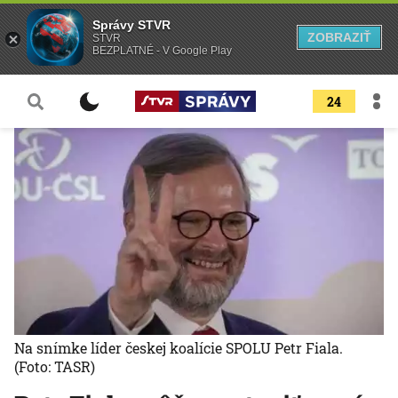
Správy STVR
ZOBRAZIŤ
STVR
BEZPLATNÉ - V Google Play
24
Na snímke líder českej koalície SPOLU Petr Fiala.
(Foto: TASR)