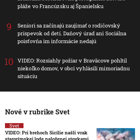
pláže vo Francúzsku aj Španielsku
Seniori sa začínajú zaujímať o rodičovský
príspevok od detí. Daňový úrad ani Sociálna
poisťovňa im informácie nedajú
VIDEO: Rozsiahly požiar v Braväcove pohltil
niekoľko domov, v obci vyhlásili mimoriadnu
situáciu
Nové v rubrike Svet
Svet
VIDEO: Pri brehoch Sicílie našli vrak
starorímskej lode naloženej stovkami