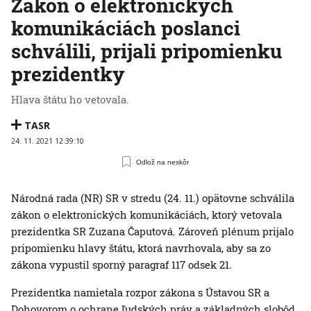
Zákon o elektronických
komunikáciách poslanci
schválili, prijali pripomienku
prezidentky
Hlava štátu ho vetovala.
TASR
24. 11. 2021 12:39:10
Odlož na neskôr
Národná rada (NR) SR v stredu (24. 11.) opätovne schválila
zákon o elektronických komunikáciách, ktorý vetovala
prezidentka SR Zuzana Čaputová. Zároveň plénum prijalo
pripomienku hlavy štátu, ktorá navrhovala, aby sa zo
zákona vypustil sporný paragraf 117 odsek 21.
Prezidentka namietala rozpor zákona s Ústavou SR a
Dohovorom o ochrane ľudských práv a základných slobôd.