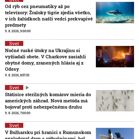
Od rýb cez pneumatiky až po
televízory: Žraloky tigrie zjedia všetko,
v ich žalúdkoch našli vedci prekvapivé
predmety
9. 8. 2026, 9:00:00
Svet
Nočné ruské útoky na Ukrajinu si
vyžiadali obete. V Charkove zasiahli
obytné domy, zranených hlásia aj z
Odesy
9. 8. 2026, 8:57:33
Svet
Státisíce sterilných komárov mieria do
amerických záhrad. Nová metóda má
bojovať proti nebezpečnému druhu
9. 8. 2026, 7:00:00
Svet
V Bulharsku pri hranici s Rumunskom
explodoval dron s výbušninami, bol