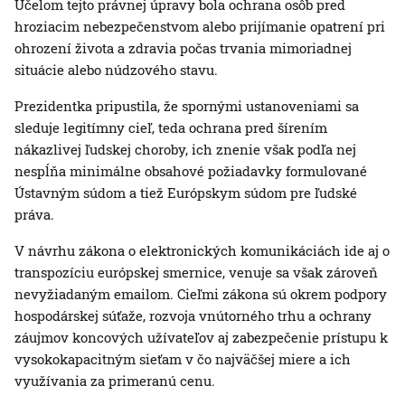
Účelom tejto právnej úpravy bola ochrana osôb pred
hroziacim nebezpečenstvom alebo prijímanie opatrení pri
ohrození života a zdravia počas trvania mimoriadnej
situácie alebo núdzového stavu.
Prezidentka pripustila, že spornými ustanoveniami sa
sleduje legitímny cieľ, teda ochrana pred šírením
nákazlivej ľudskej choroby, ich znenie však podľa nej
nespĺňa minimálne obsahové požiadavky formulované
Ústavným súdom a tiež Európskym súdom pre ľudské
práva.
V návrhu zákona o elektronických komunikáciách ide aj o
transpozíciu európskej smernice, venuje sa však zároveň
nevyžiadaným emailom. Cieľmi zákona sú okrem podpory
hospodárskej súťaže, rozvoja vnútorného trhu a ochrany
záujmov koncových užívateľov aj zabezpečenie prístupu k
vysokokapacitným sieťam v čo najväčšej miere a ich
využívania za primeranú cenu.