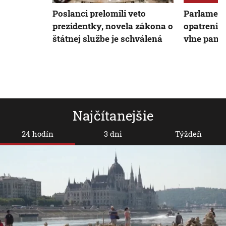
Poslanci prelomili veto
Parlament 
prezidentky, novela zákona o
opatrenia v
štátnej službe je schválená
vlne pand
Najčítanejšie
24 hodín
3 dni
Týždeň