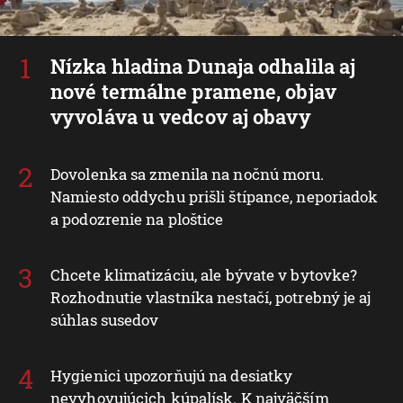
Nízka hladina Dunaja odhalila aj
nové termálne pramene, objav
vyvoláva u vedcov aj obavy
Dovolenka sa zmenila na nočnú moru.
Namiesto oddychu prišli štípance, neporiadok
a podozrenie na ploštice
Chcete klimatizáciu, ale bývate v bytovke?
Rozhodnutie vlastníka nestačí, potrebný je aj
súhlas susedov
Hygienici upozorňujú na desiatky
nevyhovujúcich kúpalísk. K najväčším