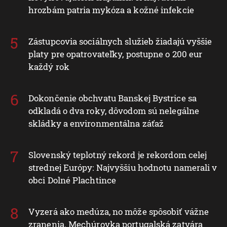
hrozbám patria mykóza a kožné infekcie
Zástupcovia sociálnych služieb žiadajú vyššie
platy pre opatrovateľky, postupne o 200 eur
každý rok
Dokončenie obchvatu Banskej Bystrice sa
odkladá o dva roky, dôvodom sú nelegálne
skládky a environmentálna záťaž
Slovenský teplotný rekord je rekordom celej
strednej Európy: Najvyššiu hodnotu namerali v
obci Dolné Plachtince
Vyzerá ako medúza, no môže spôsobiť vážne
zranenia. Mechúrovka portugalská zatvára