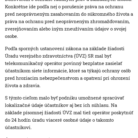
Konkrétne ide podľa nej o porušenie práva na ochranu
pred neoprávneným zasahovaním do súkromného života a
práva na ochranu pred neoprávneným zhromažďovaním,
zverejňovaním alebo iným zneužívaním údajov o svojej
osobe.
Podľa sporných ustanovení zákona na základe žiadosti
Úradu verejného zdravotníctva (ÚVZ) SR mal byť
telekomunikačný operátor povinný bezplatne zasielať
účastníkom siete informácie, ktoré sa týkajú ochrany osôb
pred hroziacim nebezpečenstvom a opatrení pri ohrození
života a zdravia.
S týmto cieľom malo byť podniku umožnené spracúvať
lokalizačné údaje účastníkov aj bez ich súhlasu. Na
základe písomnej žiadosti ÚVZ mal tiež operátor poskytnúť
do 24 hodín úradu viaceré osobné údaje o takomto
účastníkovi.