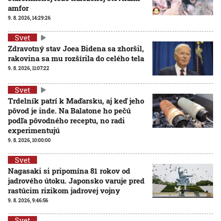
amfor
9. 8. 2026, 14:29:26
Svet
Zdravotný stav Joea Bidena sa zhoršil,
rakovina sa mu rozšírila do celého tela
9. 8. 2026, 11:07:22
Svet
Trdelník patrí k Maďarsku, aj keď jeho
pôvod je inde. Na Balatone ho pečú
podľa pôvodného receptu, no radi
experimentujú
9. 8. 2026, 10:00:00
Svet
Nagasaki si pripomína 81 rokov od
jadrového útoku. Japonsko varuje pred
rastúcim rizikom jadrovej vojny
9. 8. 2026, 9:46:56
Svet