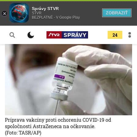
Správy STVR
ZOBRAZIŤ
STVR
BEZPLATNÉ - V Google Play
24
Príprava vakcíny proti ochoreniu COVID-19 od
spoločnosti AstraZeneca na očkovanie.
(Foto: TASR/AP)