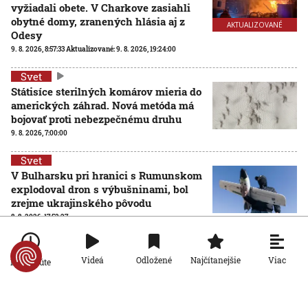
vyžiadali obete. V Charkove zasiahli
obytné domy, zranených hlásia aj z
AKTUALIZOVANÉ
Odesy
9. 8. 2026, 8:57:33
Aktualizované:
9. 8. 2026, 19:24:00
Svet
Státisíce sterilných komárov mieria do
amerických záhrad. Nová metóda má
bojovať proti nebezpečnému druhu
9. 8. 2026, 7:00:00
Svet
V Bulharsku pri hranici s Rumunskom
explodoval dron s výbušninami, bol
zrejme ukrajinského pôvodu
8. 8. 2026, 17:52:27
Viac
Videá
Odložené
Najčítanejšie
Po minúte