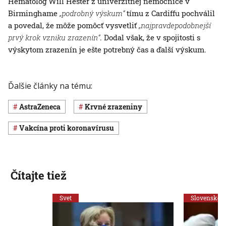
Hematológ Will Hester z univerzitnej nemocnice v
Birminghame
„podrobný výskum“
tímu z Cardiffu pochválil
a povedal, že môže pomôcť vysvetliť
„najpravdepodobnejší
prvý krok vzniku zrazenín“
. Dodal však, že v spojitosti s
výskytom zrazenín je ešte potrebný čas a ďalší výskum.
Ďalšie články na tému:
AstraZeneca
krvné zrazeniny
vakcína proti koronavírusu
Čítajte tiež
Svet
Slovensko