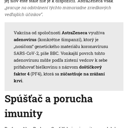
jej slov ešte stále nie je k dispozícii. AstraZeneca však
„pracuje na odstránení týchto mimoriadne zriedkavých
vedľajších účinkov“
.
Vakcína od spoločnosti
AstraZeneca
využíva
adenovírus
(konkrétne šimpanzí), ktorý je
„nosičom“ genetického materiálu koronavírusu
SARS-CoV-2, píše BBC. Vonkajší povrch tohto
adenovírusu môže podľa zistení vedcov k sebe
priťahovať bielkovinu s názvom
doštičkový
faktor 4
(PF4), ktorá sa
zúčastňuje na zrážaní
krvi
.
Spúšťač a porucha
imunity