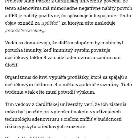
Profesor Alan Parker z Cardiffskej univerzity povedal, že
tento adenovírus má mimoriadne negatívne nabitý povrch
a PF4 je nabitý pozitívne, čo spôsobuje ich spájanie. Tento
objav označil za
„spúšťač“
, za ktorým ešte nasleduje
„množstvo krokov
„.
Vedci sa domnievajú, že ďalším stupňom by mohla byť
porucha imunity, keď imunitný systém považuje
doštičkový faktor 4 za cudzí adenovírus a začína naň
útočiť.
Organizmus do krvi vypúšťa protilátky, ktoré sa spájajú s
doštičkovým faktorom 4 a môžu vzniknúť zrazeniny. Tieto
tvrdenia však ešte musí potvrdiť výskum.
Tím vedcov z Cardiffskej univerzity verí, že ich zistenia
môžu byť použité pri vylepšení vakcín využívajúcich
technológiu adenovírusu s cieľom znížiť v budúcnosti
riziko výskytu zriedkavých zrazenín.