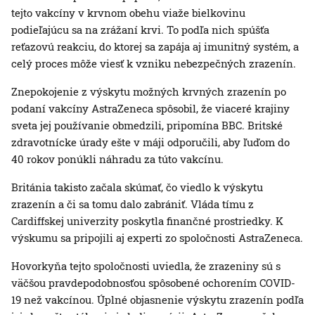
tejto vakcíny v krvnom obehu viaže bielkovinu
podieľajúcu sa na zrážaní krvi. To podľa nich spúšťa
reťazovú reakciu, do ktorej sa zapája aj imunitný systém, a
celý proces môže viesť k vzniku nebezpečných zrazenín.
Znepokojenie z výskytu možných krvných zrazenín po
podaní vakcíny AstraZeneca spôsobil, že viaceré krajiny
sveta jej používanie obmedzili, pripomína BBC. Britské
zdravotnícke úrady ešte v máji odporučili, aby ľuďom do
40 rokov ponúkli náhradu za túto vakcínu.
Británia takisto začala skúmať, čo viedlo k výskytu
zrazenín a či sa tomu dalo zabrániť. Vláda tímu z
Cardiffskej univerzity poskytla finančné prostriedky. K
výskumu sa pripojili aj experti zo spoločnosti AstraZeneca.
Hovorkyňa tejto spoločnosti uviedla, že zrazeniny sú s
väčšou pravdepodobnosťou spôsobené ochorením COVID-
19 než vakcínou. Úplné objasnenie výskytu zrazenín podľa