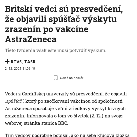
Britskí vedci sú presvedčení,
že objavili spúšťač výskytu
zrazenín po vakcíne
AstraZeneca
Tieto tvrdenia však ešte musí potvrdiť výskum.
RTVS
,
TASR
2. 12. 2021 11:06:49
Odlož na neskôr
Vedci z Cardiffskej univerzity sú presvedčení, že objavili
„spúšťač“
, ktorý po zaočkovaní vakcínou od spoločnosti
AstraZeneca spôsobuje veľmi zriedkavý výskyt krvných
zrazenín. Informovala o tom vo štvrtok (2. 12.) na svojej
webovej stránka stanica BBC.
Tím vedcov podrobne popísal, ako na seba kľúčová zložka