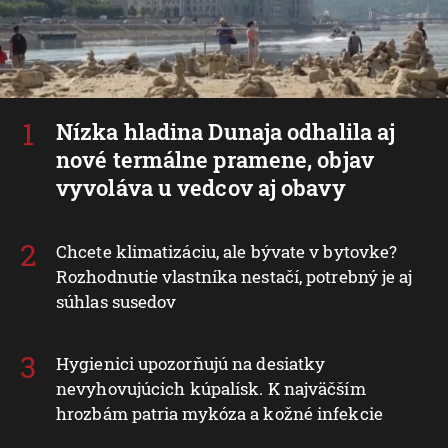
Nízka hladina Dunaja odhalila aj
nové termálne pramene, objav
vyvoláva u vedcov aj obavy
Chcete klimatizáciu, ale bývate v bytovke?
Rozhodnutie vlastníka nestačí, potrebný je aj
súhlas susedov
Hygienici upozorňujú na desiatky
nevyhovujúcich kúpalísk. K najväčším
hrozbám patria mykóza a kožné infekcie