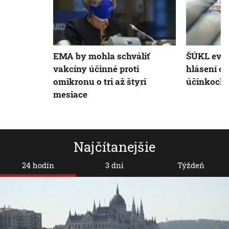
EMA by mohla schváliť
ŠÚKL evid
vakcíny účinné proti
hlásení o
omikronu o tri až štyri
účinkoch 
mesiace
Najčítanejšie
24 hodín
3 dni
Týždeň