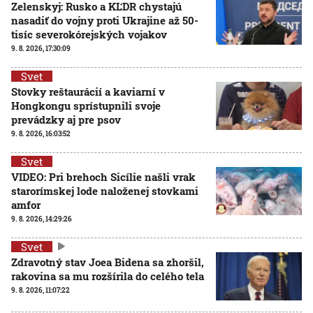
Zelenskyj: Rusko a KĽDR chystajú
nasadiť do vojny proti Ukrajine až 50-
tisíc severokórejských vojakov
9. 8. 2026, 17:30:09
Svet
Stovky reštaurácií a kaviarní v
Hongkongu sprístupnili svoje
prevádzky aj pre psov
9. 8. 2026, 16:03:52
Svet
VIDEO: Pri brehoch Sicílie našli vrak
starorímskej lode naloženej stovkami
amfor
9. 8. 2026, 14:29:26
Svet
Zdravotný stav Joea Bidena sa zhoršil,
rakovina sa mu rozšírila do celého tela
9. 8. 2026, 11:07:22