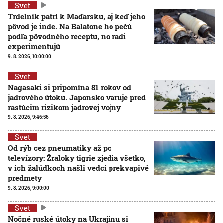
Svet
Trdelník patrí k Maďarsku, aj keď jeho
pôvod je inde. Na Balatone ho pečú
podľa pôvodného receptu, no radi
experimentujú
9. 8. 2026, 10:00:00
Svet
Nagasaki si pripomína 81 rokov od
jadrového útoku. Japonsko varuje pred
rastúcim rizikom jadrovej vojny
9. 8. 2026, 9:46:56
Svet
Od rýb cez pneumatiky až po
televízory: Žraloky tigrie zjedia všetko,
v ich žalúdkoch našli vedci prekvapivé
predmety
9. 8. 2026, 9:00:00
Svet
Nočné ruské útoky na Ukrajinu si